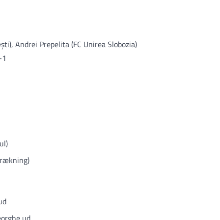
ti), Andrei Prepelita (FC Unirea Slobozia)
-1
ul)
trækning)
ud
heorghe ud