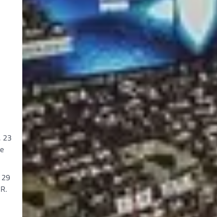
, 23
he
, 29
 R.