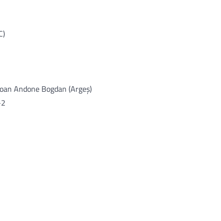
C)
, Ioan Andone Bogdan (Argeș)
-2