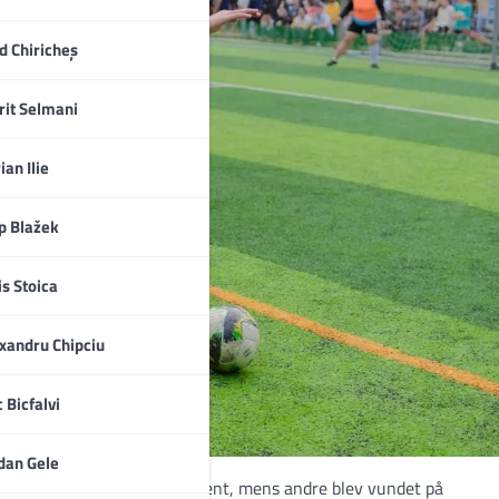
d Chiricheș
rit Selmani
ian Ilie
ip Blažek
is Stoica
xandru Chipciu
c Bicfalvi
dan Gele
r flere kampe blev afgjort sent, mens andre blev vundet på