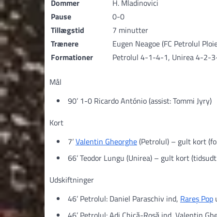
Dommer
H. Mladinovici
Pause
0-0
Tillægstid
7 minutter
Trænere
Eugen Neagoe (FC Petrolul Ploieș
Formationer
Petrolul 4-1-4-1, Unirea 4-2-3
Mål
90’ 1-0 Ricardo António (assist: Tommi Jyry)
Kort
7’
Valentin Gheorghe
(Petrolul) – gult kort (fo
66’ Teodor Lungu (Unirea) – gult kort (tidsud
Udskiftninger
46’ Petrolul: Daniel Paraschiv ind,
Rareș Pop
46’ Petrolul: Adi Chică-Roșă ind, Valentin G