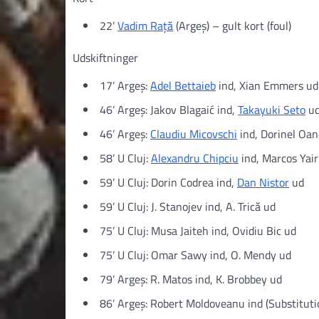
22’
Vadim Rață
(Argeș) – gult kort (foul)
Udskiftninger
17’ Argeș:
Adel Bettaieb
ind, Xian Emmers ud
46’ Argeș: Jakov Blagaić ind,
Takayuki Seto
u
46’ Argeș:
Claudiu Micovschi
ind, Dorinel Oan
58’ U Cluj:
Alexandru Chipciu
ind, Marcos Yair
59’ U Cluj: Dorin Codrea ind,
Dan Nistor
ud
59’ U Cluj: J. Stanojev ind, A. Trică ud
75’ U Cluj: Musa Jaiteh ind, Ovidiu Bic ud
75’ U Cluj: Omar Sawy ind, O. Mendy ud
79’ Argeș: R. Matos ind, K. Brobbey ud
86’ Argeș: Robert Moldoveanu ind (Substituti