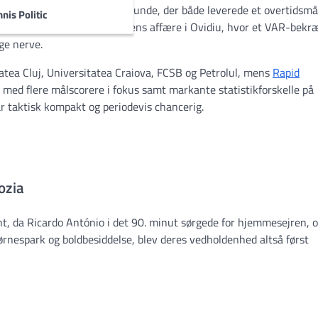
ler vi alle trådene fra en runde, der både leverede et overtidsmål
nis Politic
tation i Bukarest og en højintens affære i Ovidiu, hvor et VAR-bekr
ge nerve.
atea Cluj, Universitatea Craiova, FCSB og Petrolul, mens
Rapid
g med flere målscorere i fokus samt markante statistikforskelle på
ar taktisk kompakt og periodevis chancerig.
ozia
ent, da Ricardo António i det 90. minut sørgede for hjemmesejren, o
rnespark og boldbesiddelse, blev deres vedholdenhed altså først