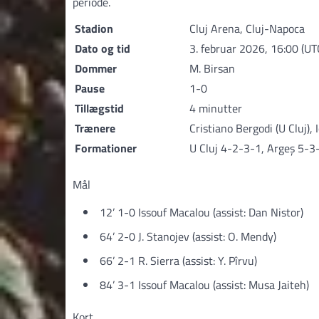
periode.
Stadion
Cluj Arena, Cluj-Napoca
Dato og tid
3. februar 2026, 16:00 (UT
Dommer
M. Birsan
Pause
1-0
Tillægstid
4 minutter
Trænere
Cristiano Bergodi (U Cluj)
Formationer
U Cluj 4-2-3-1, Argeș 5-3
Mål
12’ 1-0 Issouf Macalou (assist: Dan Nistor)
64’ 2-0 J. Stanojev (assist: O. Mendy)
66’ 2-1 R. Sierra (assist: Y. Pîrvu)
84’ 3-1 Issouf Macalou (assist: Musa Jaiteh)
Kort