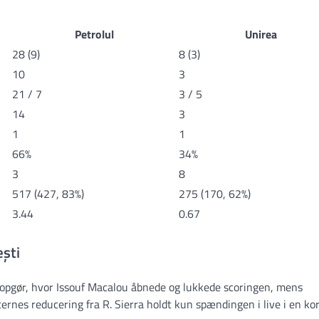
Petrolul
Unirea
28 (9)
8 (3)
10
3
21 / 7
3 / 5
14
3
1
1
66%
34%
3
8
517 (427, 83%)
275 (170, 62%)
3.44
0.67
ești
t opgør, hvor Issouf Macalou åbnede og lukkede scoringen, mens
ernes reducering fra R. Sierra holdt kun spændingen i live i en ko