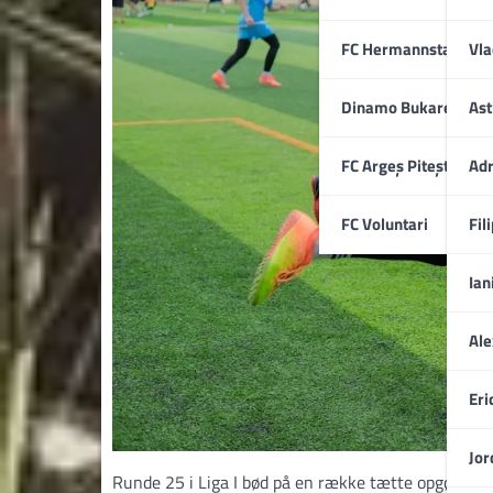
FC Hermannstadt
Vla
Dinamo Bukarest
Ast
FC Argeș Pitești
Adr
FC Voluntari
Fil
Ian
Ale
Eri
Jor
Runde 25 i Liga I bød på en række tætte opgør, hvo