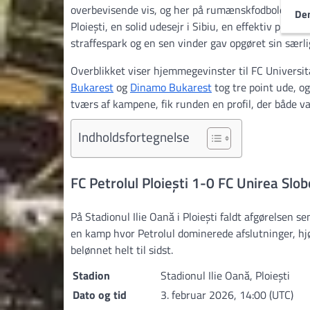
overbevisende vis, og her på rumænskfodbold.dk sam
Den
Ploiești, en solid udesejr i Sibiu, en effektiv præs
straffespark og en sen vinder gav opgøret sin særli
Overblikket viser hjemmegevinster til FC Universit
Bukarest
og
Dinamo Bukarest
tog tre point ude, o
tværs af kampene, fik runden en profil, der både v
Indholdsfortegnelse
FC Petrolul Ploiești 1-0 FC Unirea Slob
På Stadionul Ilie Oană i Ploiești faldt afgørelsen s
en kamp hvor Petrolul dominerede afslutninger, hjø
belønnet helt til sidst.
Stadion
Stadionul Ilie Oană, Ploiești
Dato og tid
3. februar 2026, 14:00 (UTC)