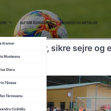
LERE
ALT OM RUMÆNIEN
NYHEDER OG ARTIKLER
rs Kramer
e afgørelser, sikre sejre og 
uis Munteanu
el
a
ius Olaru
rin Tănase
fan Târnovanu
xandru Cicâldău