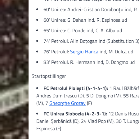
60’ Unirea: Andrei-Cristian Dorobanțu ind, P.
60’ Unirea: G. Dahan ind, R. Espinosa ud
65’ Unirea: C. Ponde ind, C. A. Albu ud
74’ Petrolul: Alin Boțogan ind (Substitution 3
76’ Petrolul:
Sergiu Hanca
ind, M. Dulca ud
83’ Petrolul: R. Hermann ind, D. Dongmo ud
Startopstillinger
FC Petrolul Ploiești (4-1-4-1):
1 Raul Bălbără
Andres Dumitrescu (D), 5 D. Dongmo (M), 55 Rar
(M), 7
Gheorghe Grozav
(F)
FC Unirea Slobozia (4-2-3-1):
12 Denis Rusu 
Daniel Şerbănică (D), 24 Vlad Pop (M), 30 T. Lungu
Espinosa (F)