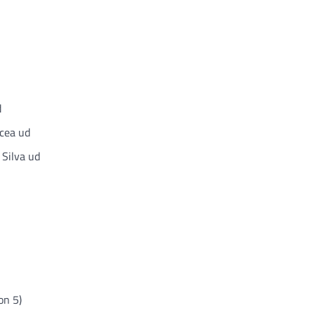
d
cea ud
 Silva ud
on 5)