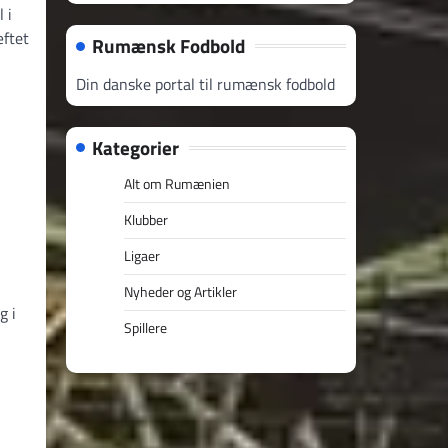
 i
æftet
Rumænsk Fodbold
Din danske portal til rumænsk fodbold
Kategorier
Alt om Rumænien
Klubber
Ligaer
Nyheder og Artikler
g i
Spillere