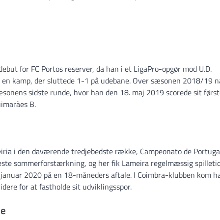
debut for FC Portos reserver, da han i et LigaPro-opgør mod U.D.
d i en kamp, der sluttede 1-1 på udebane. Over sæsonen 2018/19 
sonens sidste runde, hvor han den 18. maj 2019 scorede sit først
uimarães B.
eiria i den daværende tredjebedste række, Campeonato de Portugal
ste sommerforstærkning, og her fik Lameira regelmæssig spilletid
januar 2020 på en 18-måneders aftale. I Coimbra-klubben kom h
idere for at fastholde sit udviklingsspor.
se