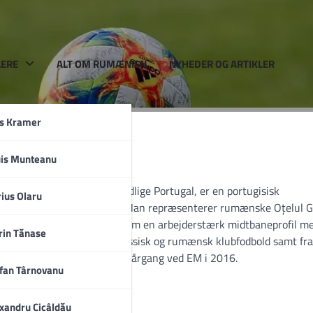
LERE
ALT OM RUMÆNIEN
NYHEDER OG ARTIKLER
rs Kramer
uis Munteanu
nta Maria da Feira i det nordlige Portugal, er en portugisisk
a
ius Olaru
 som central midtbanespiller. Han repræsenterer rumænske Oțelul G
rerbindet. Lameira er kendt som en arbejderstærk midtbaneprofil m
rin Tănase
ing fra både portugisisk, russisk og rumænsk klubfodbold samt fra
el af den guldvindende U17-årgang ved EM i 2016.
fan Târnovanu
xandru Cicâldău