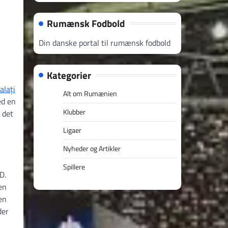
Rumænsk Fodbold
Din danske portal til rumænsk fodbold
Kategorier
alați
Alt om Rumænien
ed en
Klubber
 det
Ligaer
Nyheder og Artikler
Spillere
D.
en
en
der