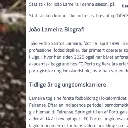
Statistik for João Lameira i denne sæson, på tværs 
Den
Statistikken kunne ikke indlæses. Prøv at opdatere
João Lameira Biografi
João Pedro Santos Lameira, født 19. april 1999 i Sa
professionel fodboldspiller, der primært opererer
i Liga I, hvor han siden 2025 også har båret anfø
akademisk baggrund hos FC Porto og flere års erfar
portugisiske ungdomslandshold, hvor han var en d
Tidlige år og ungdomskarriere
Lameira tog sine første fodbolddrag i lokalområdet
Feirense. Efter en indledende periode i barndomskl
gik hjemad til Feirense. Springet til en af Portug
alder af 14 år blev optaget i FC Portos ungdomsa
lagde fundamentet for hans videre udvikling som ta