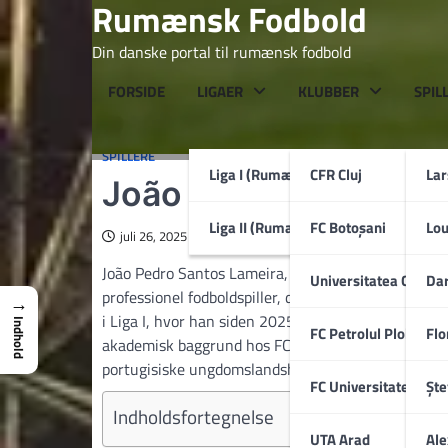
Rumænsk Fodbold
Skip
to
Din danske portal til rumænsk fodbold
content
FORSIDE
LIGAER
KLUBBER
SPIL
SPILLERE
Liga I (Rumænien)
CFR Cluj
La
João Lameira
Liga II (Rumænien)
FC Botoșani
Lo
juli 26, 2025
João Pedro Santos Lameira, født 19. april 1999 i Sa
Universitatea Craiov
Dar
professionel fodboldspiller, der primært opererer
→
i Liga I, hvor han siden 2025 også har båret anfø
Indhold
FC Petrolul Ploiești
Flo
akademisk baggrund hos FC Porto og flere års erfar
portugisiske ungdomslandshold, hvor han var en d
FC Universitatea Cluj
Ște
Indholdsfortegnelse
UTA Arad
Ale