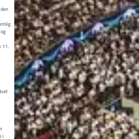
l den
emlig
 og
n 11.
duet
ei
 i