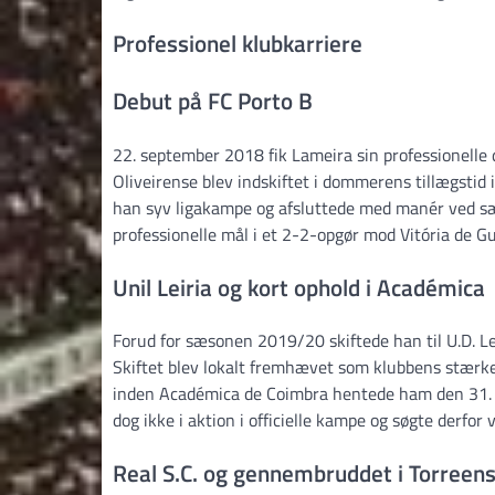
Professionel klubkarriere
Debut på FC Porto B
22. september 2018 fik Lameira sin professionelle 
Oliveirense blev indskiftet i dommerens tillægsti
han syv ligakampe og afsluttede med manér ved sæ
professionelle mål i et 2-2-opgør mod Vitória de G
Unil Leiria og kort ophold i Académica
Forud for sæsonen 2019/20 skiftede han til U.D. L
Skiftet blev lokalt fremhævet som klubbens stærke
inden Académica de Coimbra hentede ham den 31. 
dog ikke i aktion i officielle kampe og søgte derfor v
Real S.C. og gennembruddet i Torreen