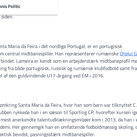
af alle turneringer:
nis Politic
 siden.
nta Maria da Feira i det nordlige Portugal, er en portugisisk
 som central midtbanespiller. Han repræsenterer rumænske
Oțelul G
rerbindet. Lameira er kendt som en arbejderstærk midtbaneprofil m
ing fra både portugisisk, russisk og rumænsk klubfodbold samt fra
el af den guldvindende U17-årgang ved EM i 2016.
 omkring Santa Maria da Feira, hvor han som barn var tilknyttet C.
ubben rykkede han i en sæson til Sporting CP, hvorefter kursen ig
als mest anerkendte talentudklækningsmiljøer kom i 2013, da han i 
kademi. Her gennemgik han en omfattende fodboldmæssig skoling, 
ktisk bevidst, pasningsstærk midtbanespiller.