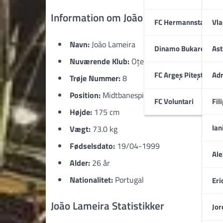
Information om João Lameira
FC Hermannstadt
Vla
Navn:
João Lameira
Dinamo Bukarest
Ast
Nuværende Klub:
Oțelul Galați
FC Argeș Pitești
Adr
Trøje Nummer:
8
Position:
Midtbanespiller
FC Voluntari
Fil
Højde:
175 cm
Ian
Vægt:
73.0 kg
Fødselsdato:
19/04-1999
Ale
Alder:
26 år
Nationalitet:
Portugal
Eri
João Lameira Statistikker
Jor