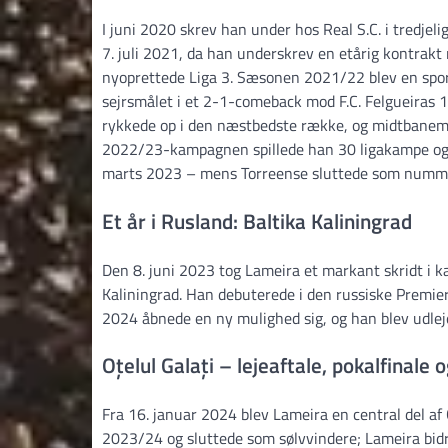
I juni 2020 skrev han under hos Real S.C. i tredjelig
7. juli 2021, da han underskrev en etårig kontrakt
nyoprettede Liga 3. Sæsonen 2021/22 blev en sport
sejrsmålet i et 2-1-comeback mod F.C. Felgueiras 1
rykkede op i den næstbedste række, og midtbanem
2022/23-kampagnen spillede han 30 ligakampe og sc
marts 2023 – mens Torreense sluttede som nummer 
Et år i Rusland: Baltika Kaliningrad
Den 8. juni 2023 tog Lameira et markant skridt i k
Kaliningrad. Han debuterede i den russiske Premie
2024 åbnede en ny mulighed sig, og han blev udlej
Oțelul Galați – lejeaftale, pokalfinale
Fra 16. januar 2024 blev Lameira en central del af
2023/24 og sluttede som sølvvindere; Lameira bidr