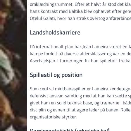
omklædningsrummet. Efter et halvt år stod det klar
hans kontrakt med Baltika blev ophævet efter gens
Oțelul Galați, hvor han straks overtog anførerbinde
Landsholdskarriere
På internationalt plan har João Lameira været en 
kampe fordelt på diverse aldersklasser og var en d
Aserbajdsjan. I turneringen fik han spilletid i tre k
Spillestil og position
Som central midtbanespiller er Lameira kendetegnet v
defensivt ansvar, samtidig med at han kan sætte s
givet ham en solid teknisk base, og trænerne i b
disciplin og evnen til at agere leder på banen. Rol
organisatoriske styrker.
Karrierestatistik (udvalgte tal)