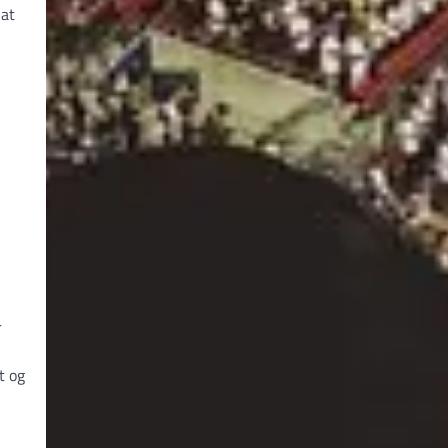
 at
r
t og