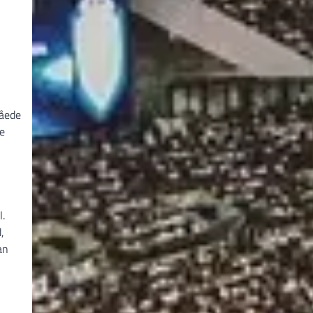
nåede
e
.
,
an