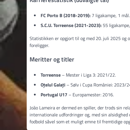
FC Porto B (2018-2019):
7 ligakampe, 1 mål.
S.C.U. Torreense (2021-2023):
55 ligakampe,
Statistikken er opgjort til og med 20. juli 2025 og 
foreligger.
Meritter og titler
Torreense
– Mester i Liga 3: 2021/22.
Oțelul Galați
– Sølv i Cupa României: 2023/2
Portugal U17
– Europamester: 2016.
João Lameira er dermed en spiller, der trods sin re
internationale udfordringer og, med sin alsidighed 
fodbold såvel som et muligt emne til fremtidige op