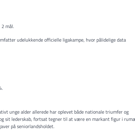
 2 mål.
omfatter udelukkende officielle ligakampe, hvor pålidelige data
4.
lativt unge alder allerede har oplevet både nationale triumfer og
og sit lederskab, fortsat tegner til at være en markant figur i ru
gaver på seniorlandsholdet.