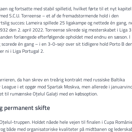
aen og fortsatte med stabil spilletid, hvilket førte til et nyt kapite
 med S.C.U. Torreense – et af de fremadstormende hold i den
slig succes: Lameira spillede 25 ligakampe og nettede én gang, n
932 den 2. april 2022. Torreense sikrede sig mesterskabet i Liga 3
anden forlængede efterfølgende opholdet med endnu en sæson. I
orede én gang – i en 3-0-sejr over sit tidligere hold Porto B de
ni i Liga Portugal 2.
arrieren, da han skrev en treårig kontrakt med russiske Baltika
r League i et opgør mod Spartak Moskva, men allerede i januarvin
et til rumænske Oțelul Galați med en købsoption.
 og permanent skifte
 Oțelul-truppen. Holdet nåede hele vejen til finalen i Cupa Români
og både med organisatoriske kvaliteter på midtbanen og lederskab