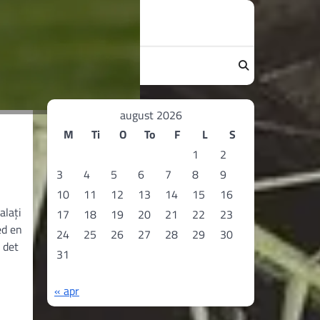
august 2026
M
Ti
O
To
F
L
S
1
2
3
4
5
6
7
8
9
10
11
12
13
14
15
16
alați
17
18
19
20
21
22
23
ed en
24
25
26
27
28
29
30
 det
31
« apr