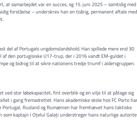
t, at samarbejdet var en succes, og 15. juni 2025 – samtidig med
idig forståelse – underskrev han en toårig, permanent aftale med
t.
fast del af Portugals ungdomslandshold. Han spillede mere end 30
el af den portugisiske U17-trup, der i 2016 vandt EM-guldet i
ampe og bidrog til at sikre nationens tredje triumf i aldersgruppen.
ed stor løbekapacitet, fint overblik og en vilje til at påtage sig
pillet i gang fremadrettet. Hans akademiske skole hos FC Porto ha
åde Portugal, Rusland og Rumænien har fremhævet hans taktiske
len som kaptajn i Oțelul Galați understreger hans naturlige autorite