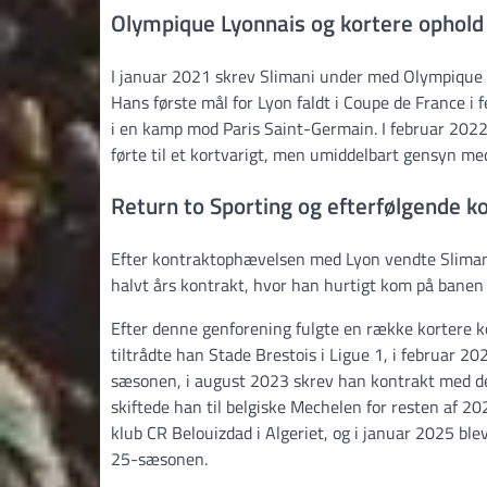
Olympique Lyonnais og kortere ophold
I januar 2021 skrev Slimani under med Olympique 
Hans første mål for Lyon faldt i Coupe de France i
i en kamp mod Paris Saint-Germain. I februar 2022
førte til et kortvarigt, men umiddelbart gensyn me
Return to Sporting og efterfølgende 
Efter kontraktophævelsen med Lyon vendte Slimani 
halvt års kontrakt, hvor han hurtigt kom på banen
Efter denne genforening fulgte en række kortere k
tiltrådte han Stade Brestois i Ligue 1, i februar 20
sæsonen, i august 2023 skrev han kontrakt med den
skiftede han til belgiske Mechelen for resten af 2
klub CR Belouizdad i Algeriet, og i januar 2025 ble
25-sæsonen.