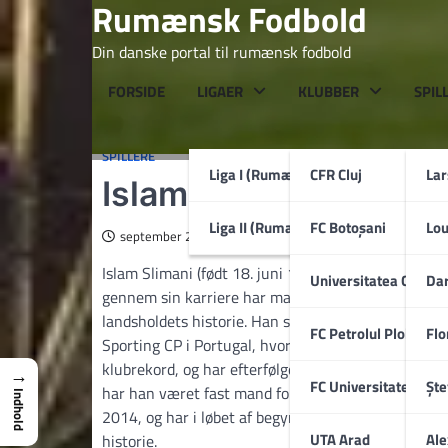
Rumænsk Fodbold
Skip
to
Din danske portal til rumænsk fodbold
content
FORSIDE
LIGAER
KLUBBER
SPIL
SPILLERE
Liga I (Rumænien)
CFR Cluj
La
Islam Slimani
Liga II (Rumænien)
FC Botoșani
Lo
september 24, 2025
Islam Slimani (født 18. juni 1988 i Alger, Algeriet) 
Universitatea Craiov
Dar
gennem sin karriere har markeret sig både i klubfod
landsholdets historie. Han slog igennem i sin hjem
FC Petrolul Ploiești
Flo
Sporting CP i Portugal, hvor han fik sit gennembrud 
klubrekord, og har efterfølgende haft en række opho
→
FC Universitatea Cluj
Ște
har han været fast mand for Algeriet siden debutår
Indhold
2014, og har i løbet af begyndelsen af 2020’erne i
UTA Arad
Ale
historie.