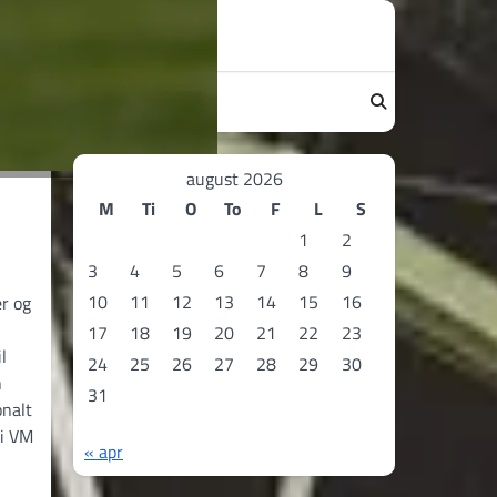
august 2026
M
Ti
O
To
F
L
S
1
2
3
4
5
6
7
8
9
10
11
12
13
14
15
16
er og
17
18
19
20
21
22
23
l
24
25
26
27
28
29
30
n
31
onalt
 i VM
« apr