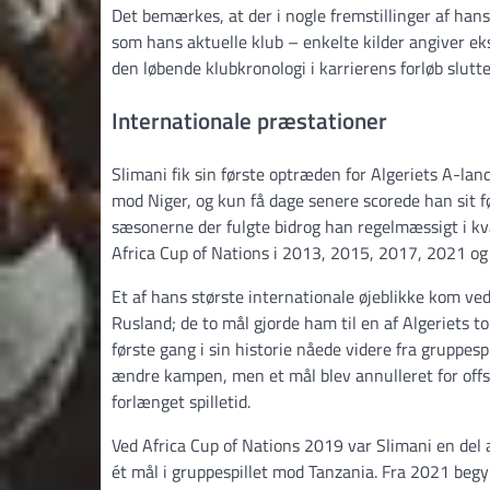
Det bemærkes, at der i nogle fremstillinger af hans
som hans aktuelle klub – enkelte kilder angiver ek
den løbende klubkronologi i karrierens forløb slutt
Internationale præstationer
Slimani fik sin første optræden for Algeriets A-la
mod Niger, og kun få dage senere scorede han sit
sæsonerne der fulgte bidrog han regelmæssigt i kval
Africa Cup of Nations i 2013, 2015, 2017, 2021 og
Et af hans største internationale øjeblikke kom ve
Rusland; de to mål gjorde ham til en af Algeriets to
første gang i sin historie nåede videre fra gruppes
ændre kampen, men et mål blev annulleret for offsi
forlænget spilletid.
Ved Africa Cup of Nations 2019 var Slimani en del 
ét mål i gruppespillet mod Tanzania. Fra 2021 begy