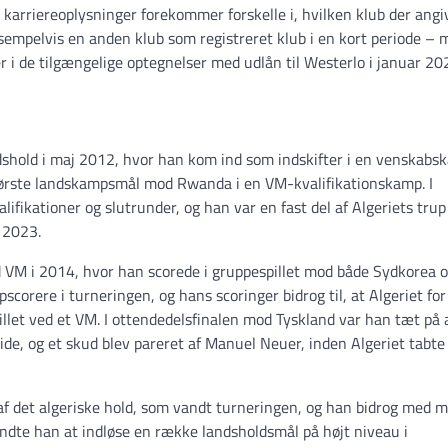
 karriereoplysninger forekommer forskelle i, hvilken klub der angi
sempelvis en anden klub som registreret klub i en kort periode –
er i de tilgængelige optegnelser med udlån til Westerlo i januar 20
ndshold i maj 2012, hvor han kom ind som indskifter i en venskab
 første landskampsmål mod Rwanda i en VM-kvalifikationskamp. I
ifikationer og slutrunder, og han var en fast del af Algeriets trup
 2023.
d VM i 2014, hvor han scorede i gruppespillet mod både Sydkorea 
pscorere i turneringen, og hans scoringer bidrog til, at Algeriet for
pillet ved et VM. I ottendedelsfinalen mod Tyskland var han tæt på 
de, og et skud blev pareret af Manuel Neuer, inden Algeriet tabte 
af det algeriske hold, som vandt turneringen, og han bidrog med m
ndte han at indløse en række landsholdsmål på højt niveau i