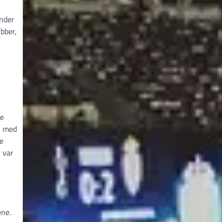
under
bber,
le
on med
te
 var
ene.