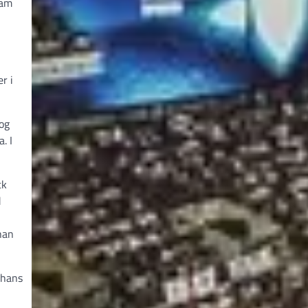
ham
r i
 og
. I
ck
d
han
 hans