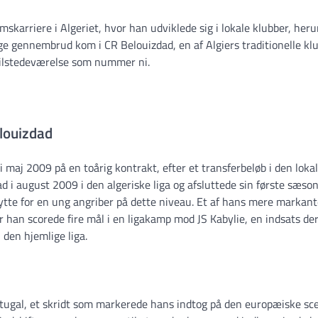
mskarriere i Algeriet, hvor han udviklede sig i lokale klubber, her
 gennembrud kom i CR Belouizdad, en af Algiers traditionelle klu
 tilstedeværelse som nummer ni.
elouizdad
i maj 2009 på en toårig kontrakt, efter et transferbeløb i den loka
dad i august 2009 i den algeriske liga og afsluttede sin første sæs
dbytte for en ung angriber på dette niveau. Et af hans mere markan
r han scorede fire mål i en ligakamp mod JS Kabylie, en indsats der
 den hjemlige liga.
ortugal, et skridt som markerede hans indtog på den europæiske sc