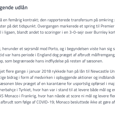
lgende udlån
y på en femårig kontrakt; den rapporterede transfersum på omkring
ester på det tidspunkt. Overgangen markerede et spring til Premier
i ligaen, blandt andet to scoringer i en 3-0-sejr over Burnley kor
, herunder et sejrsmål mod Porto, og i begyndelsen viste han sig 
r tid var hans periode i England dog præget af afbrudt målfremgang
mp, som begrænsede hans indflydelse på resten af sæsonen.
jet flere gange: i januar 2018 rykkede han på lån til Newcastle Un
tige bidrag i form af medvirken i opbyggende aktioner og indblandi
æsonen blev præget af en karantæne for usportslig opførsel i maj
rbahçe i Tyrkiet, hvor han var i stand til at levere både mål og e
 AS Monaco i Frankrig, hvor han nåede at score ni mål og levere fle
afbrudt som følge af COVID-19; Monaco besluttede ikke at gøre af