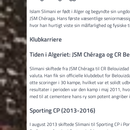
Islam Slimani er født i Alger og begyndte sin ungdo
JSM Chéraga. Hans første væsentlige seniormæssige
hvor han hurtigt viste sin målfarlighed og fysiske
Klubkarriere
Tiden i Algeriet: JSM Chéraga og CR B
Slimani skiftede fra JSM Chéraga til CR Belouizdad 
valuta. Han fik sin officielle klubdebut for Belouiz
otte scoringer i 30 kampe, hvilket var et solidt u
resultater i perioden var den kamp i maj 2011, hvo
med til at cementere hans ry som potent angriber i
Sporting CP (2013-2016)
I august 2013 skiftede Slimani til Sporting CP i P