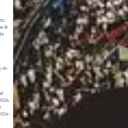
tz.
me år
te
g-et-
af
 2024
e
 2024-