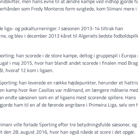
indskifter, men hans evne til at ændre kampe ved indhop gjorde 
fterhånden som Fredy Monteros form svigtede, kom Slimani mere i
både liga- og pokalturneringer. I sæsonen 2013-14 tiltrak han
, og blev i december 2013 kåret til Algeriets bedste fodboldspille
orting; han scorede i de store kampe, deltog i gruppespil i Europa
tugal i maj 2015, hvor han blandt andet scorede i finalen mod Braga
, hvoraf 12 kom i ligaen.
porting: han leverede en række højdepunkter, herunder et hattri
 en kamp hvor Iker Casillas var målmand, en længere målserie me
han endte sæsonen som en af ligaens mest scorende spillere. Hans
jorde ham til en af de førende angribere i Primeira Liga, selv om 
imani ville forlade Sporting efter tre betydningsfulde sæsoner, og
let den 28. august 2016, hvor han også nåede at score i det opgør.