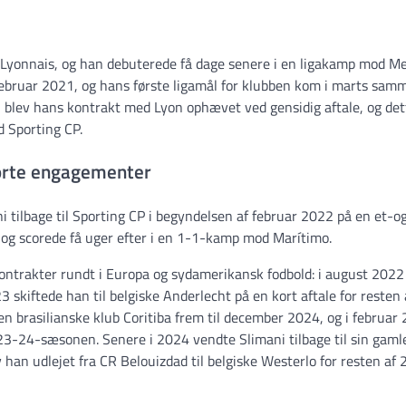
Lyonnais, og han debuterede få dage senere i en ligakamp mod Me
 februar 2021, og hans første ligamål for klubben kom i marts sam
 blev hans kontrakt med Lyon ophævet ved gensidig aftale, og det
d Sporting CP.
korte engagementer
tilbage til Sporting CP i begyndelsen af februar 2022 på en et-o
 og scorede få uger efter i en 1-1-kamp mod Marítimo.
ontrakter rundt i Europa og sydamerikansk fodbold: i august 2022
23 skiftede han til belgiske Anderlecht på en kort aftale for resten 
 brasilianske klub Coritiba frem til december 2024, og i februar
023-24-sæsonen. Senere i 2024 vendte Slimani tilbage til sin gaml
v han udlejet fra CR Belouizdad til belgiske Westerlo for resten af