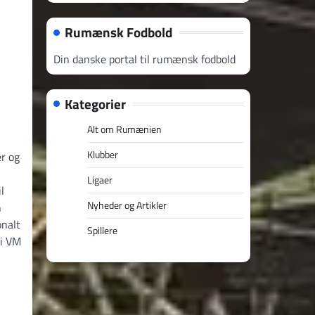
Rumænsk Fodbold
Din danske portal til rumænsk fodbold
Kategorier
Alt om Rumænien
Klubber
er og
Ligaer
l
Nyheder og Artikler
n
onalt
Spillere
 i VM