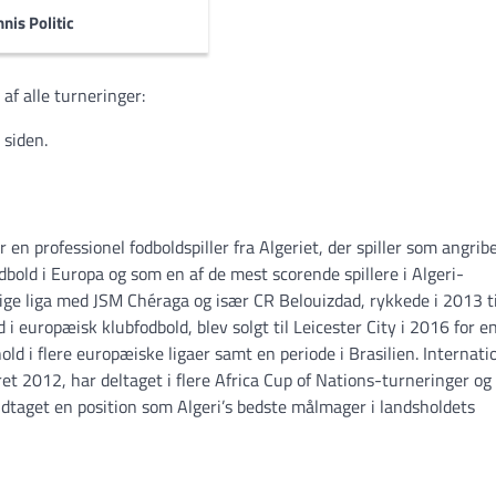
nis Politic
af alle turneringer:
 siden.
er en professionel fodboldspiller fra Algeriet, der spiller som angrib
bold i Europa og som en af de mest scorende spillere i Algeri-
lige liga med JSM Chéraga og især CR Belouizdad, rykkede i 2013 ti
i europæisk klubfodbold, blev solgt til Leicester City i 2016 for e
ld i flere europæiske ligaer samt en periode i Brasilien. Internati
et 2012, har deltaget i flere Africa Cup of Nations-turneringer og
ndtaget en position som Algeri’s bedste målmager i landsholdets