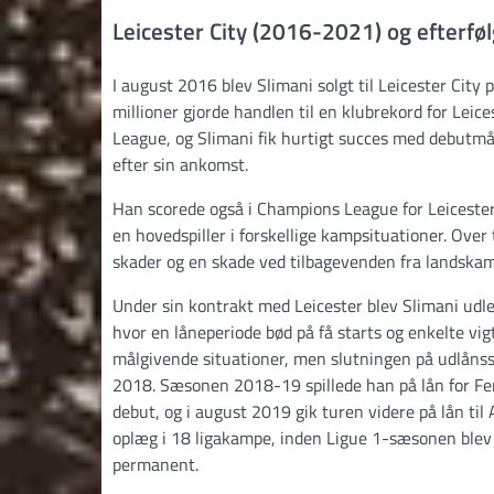
Leicester City (2016-2021) og efterfø
I august 2016 blev Slimani solgt til Leicester Cit
millioner gjorde handlen til en klubrekord for Leic
League, og Slimani fik hurtigt succes med debutmål 
efter sin ankomst.
Han scorede også i Champions League for Leicester
en hovedspiller i forskellige kampsituationer. Ove
skader og en skade ved tilbagevenden fra landska
Under sin kontrakt med Leicester blev Slimani udle
hvor en låneperiode bød på få starts og enkelte vig
målgivende situationer, men slutningen på udlånss
2018. Sæsonen 2018-19 spillede han på lån for Fene
debut, og i august 2019 gik turen videre på lån til
oplæg i 18 ligakampe, inden Ligue 1-sæsonen blev 
permanent.