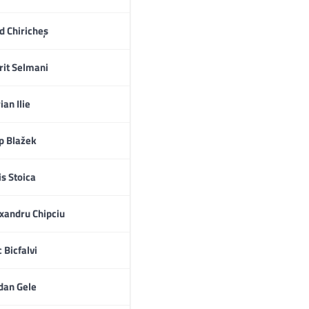
d Chiricheș
rit Selmani
ian Ilie
ip Blažek
is Stoica
xandru Chipciu
c Bicfalvi
dan Gele