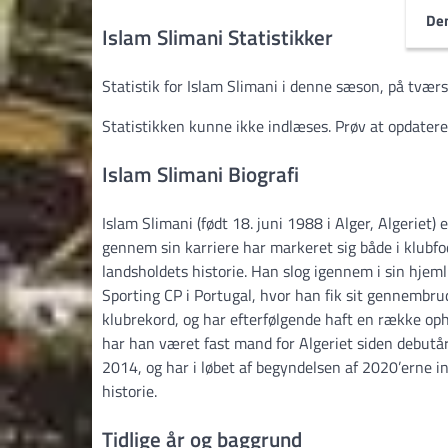
Den
Islam Slimani Statistikker
Statistik for Islam Slimani i denne sæson, på tværs 
Statistikken kunne ikke indlæses. Prøv at opdatere
Islam Slimani Biografi
Islam Slimani (født 18. juni 1988 i Alger, Algeriet) 
gennem sin karriere har markeret sig både i klubfod
landsholdets historie. Han slog igennem i sin hjem
Sporting CP i Portugal, hvor han fik sit gennembrud 
klubrekord, og har efterfølgende haft en række opho
har han været fast mand for Algeriet siden debutår
2014, og har i løbet af begyndelsen af 2020’erne i
historie.
Tidlige år og baggrund