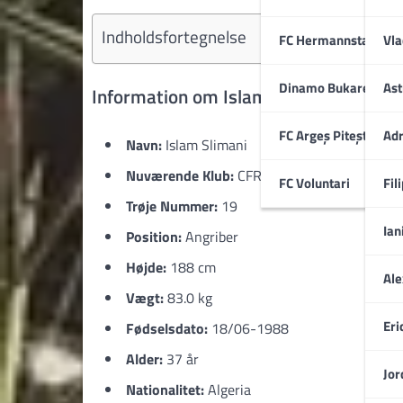
Indholdsfortegnelse
FC Hermannstadt
Vla
Dinamo Bukarest
Ast
Information om Islam Slimani
FC Argeș Pitești
Adr
Navn:
Islam Slimani
Nuværende Klub:
CFR Cluj
FC Voluntari
Fil
Trøje Nummer:
19
Ian
Position:
Angriber
Højde:
188 cm
Ale
Vægt:
83.0 kg
Eri
Fødselsdato:
18/06-1988
Alder:
37 år
Jor
Nationalitet:
Algeria