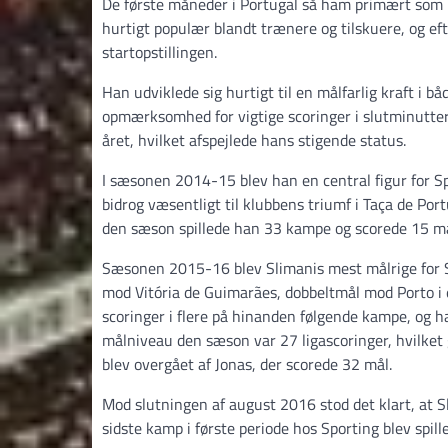
De første måneder i Portugal så ham primært som 
hurtigt populær blandt trænere og tilskuere, og e
startopstillingen.
Han udviklede sig hurtigt til en målfarlig kraft i 
opmærksomhed for vigtige scoringer i slutminutterne
året, hvilket afspejlede hans stigende status.
I sæsonen 2014-15 blev han en central figur for Sp
bidrog væsentligt til klubbens triumf i Taça de Por
den sæson spillede han 33 kampe og scorede 15 mål
Sæsonen 2015-16 blev Slimanis mest målrige for S
mod Vitória de Guimarães, dobbeltmål mod Porto i
scoringer i flere på hinanden følgende kampe, og 
målniveau den sæson var 27 ligascoringer, hvilket g
blev overgået af Jonas, der scorede 32 mål.
Mod slutningen af august 2016 stod det klart, at Sl
sidste kamp i første periode hos Sporting blev spil