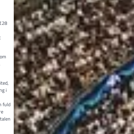
 £28
t
som
,
ited,
ng i
n fuld
re
talen