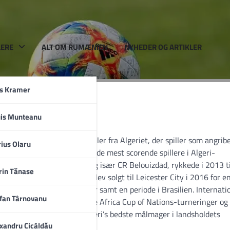
LERE
ALT OM RUMÆNIEN
NYHEDER OG ARTIKLER
rs Kramer
uis Munteanu
er en professionel fodboldspiller fra Algeriet, der spiller som angrib
a
ius Olaru
bold i Europa og som en af de mest scorende spillere i Algeri-
lige liga med JSM Chéraga og især CR Belouizdad, rykkede i 2013 ti
rin Tănase
i europæisk klubfodbold, blev solgt til Leicester City i 2016 for e
ld i flere europæiske ligaer samt en periode i Brasilien. Internati
fan Târnovanu
et 2012, har deltaget i flere Africa Cup of Nations-turneringer og
ndtaget en position som Algeri’s bedste målmager i landsholdets
xandru Cicâldău