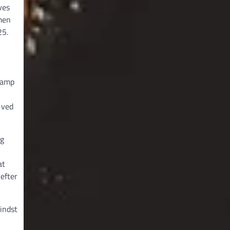
ves
 men
25.
skamp
 ved
og
at
efter
indst