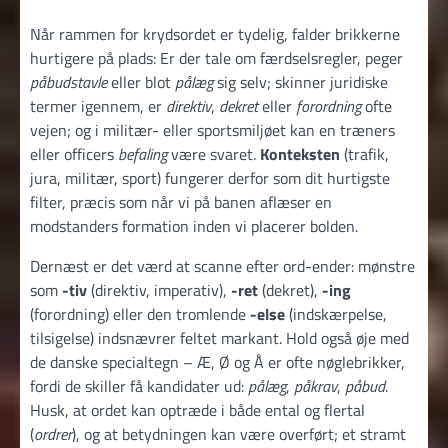
Når rammen for krydsordet er tydelig, falder brikkerne
hurtigere på plads: Er der tale om færdselsregler, peger
påbudstavle
eller blot
pålæg
sig selv; skinner juridiske
termer igennem, er
direktiv
,
dekret
eller
forordning
ofte
vejen; og i militær- eller sportsmiljøet kan en træners
eller officers
befaling
være svaret.
Konteksten
(trafik,
jura, militær, sport) fungerer derfor som dit hurtigste
filter, præcis som når vi på banen aflæser en
modstanders formation inden vi placerer bolden.
Dernæst er det værd at scanne efter ord-ender: mønstre
som
-tiv
(direktiv, imperativ),
-ret
(dekret),
-ing
(forordning) eller den tromlende
-else
(indskærpelse,
tilsigelse) indsnævrer feltet markant. Hold også øje med
de danske specialtegn – Æ, Ø og Å er ofte nøglebrikker,
fordi de skiller få kandidater ud:
pålæg
,
påkrav
,
påbud
.
Husk, at ordet kan optræde i både ental og flertal
(
ordrer
), og at betydningen kan være overført; et stramt