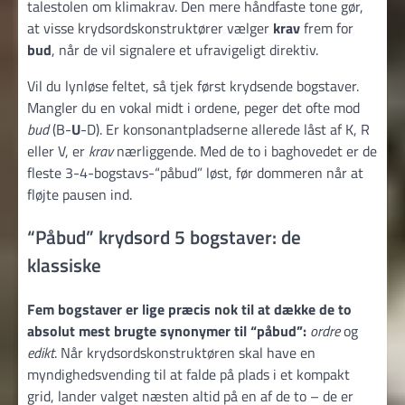
talestolen om klimakrav. Den mere håndfaste tone gør,
at visse krydsordskonstruktører vælger
krav
frem for
bud
, når de vil signalere et ufravigeligt direktiv.
Vil du lynløse feltet, så tjek først krydsende bogstaver.
Mangler du en vokal midt i ordene, peger det ofte mod
bud
(B-
U
-D). Er konsonantpladserne allerede låst af K, R
eller V, er
krav
nærliggende. Med de to i baghovedet er de
fleste 3-4-bogstavs-“påbud” løst, før dommeren når at
fløjte pausen ind.
“Påbud” krydsord 5 bogstaver: de
klassiske
Fem bogstaver er lige præcis nok til at dække de to
absolut mest brugte synonymer til “påbud”:
ordre
og
edikt
. Når krydsordskonstruktøren skal have en
myndigheds­vending til at falde på plads i et kompakt
grid, lander valget næsten altid på en af de to – de er