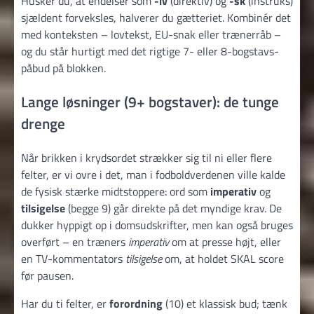
Husker du, at endelser som
-iv
(direktiv) og
-sk
(instruks)
sjældent forveksles, halverer du gætteriet. Kombinér det
med konteksten – lovtekst, EU-snak eller trænerråb –
og du står hurtigt med det rigtige 7- eller 8-bogstavs-
påbud på blokken.
Lange løsninger (9+ bogstaver): de tunge
drenge
Når brikken i krydsordet strækker sig til ni eller flere
felter, er vi ovre i det, man i fodboldverdenen ville kalde
de fysisk stærke midtstoppere: ord som
imperativ
og
tilsigelse
(begge 9) går direkte på det myndige krav. De
dukker hyppigt op i domsudskrifter, men kan også bruges
overført – en træners
imperativ
om at presse højt, eller
en TV-kommentators
tilsigelse
om, at holdet SKAL score
før pausen.
Har du ti felter, er
forordning
(10) et klassisk bud; tænk