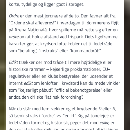
korte, tydelige og ligger godt i sproget.
Ordre
er den mest jordnære af de to. Den favner alt fra
“Ordene skal afleveres!” i hverdagen til dommerens fløjt
på Arena Națională, hvor spillerne må rette sig efter en
ordre
om at holde afstand ved frispark. Dets ligefremme
karakter gør, at krydsord ofte kobler det til ledetråde
som “befaling”, “instruks” eller “kommandoråb”.
Edikt
trækker derimod tråde til mere højtidelige eller
historiske rammer – kejserlige proklamationer, EU-
regulativer eller en klubs bestyrelse, der udsender et
internt
edikt
om lønlofter. I krydsord kan du møde vinkler
som “kejserligt påbud”, “officiel bekendtgørelse” eller
endda den drilske “latinsk forordning”.
Når du står med fem rækker og et krydsende
D
eller
R
,
så tænk straks i “ordre” vs. “edikt”. Kig på tonelejet: er
lede­tråden formel og historisk, peger det mod
edikt
; er
den praktisk eller militær, er
ordre
nærmest altid skiven.