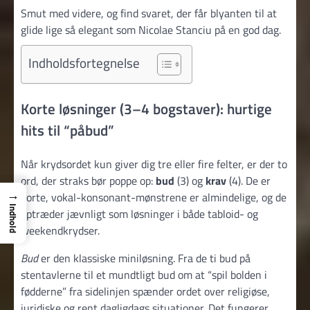
Smut med videre, og find svaret, der får blyanten til at
glide lige så elegant som Nicolae Stanciu på en god dag.
Indholdsfortegnelse
Korte løsninger (3–4 bogstaver): hurtige
hits til “påbud”
Når krydsordet kun giver dig tre eller fire felter, er der to
ord, der straks bør poppe op:
bud
(3) og
krav
(4). De er
→
korte, vokal-konsonant-mønstrene er almindelige, og de
Indhold
optræder jævnligt som løsninger i både tabloid- og
weekendkrydser.
Bud
er den klassiske miniløsning. Fra de ti bud på
stentavlerne til et mundtligt bud om at “spil bolden i
fødderne” fra sidelinjen spænder ordet over religiøse,
juridiske og rent dagligdags situationer. Det fungerer