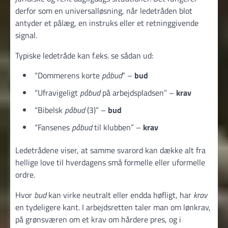
derfor som en universalløsning, når ledetråden blot
antyder et pålæg, en instruks eller et retninggivende
signal.
Typiske ledetråde kan f.eks. se sådan ud:
“Dommerens korte
påbud
” –
bud
“Ufravigeligt
påbud
på arbejdspladsen” –
krav
“Bibelsk
påbud
(3)” –
bud
“Fansenes
påbud
til klubben” –
krav
Ledetrådene viser, at samme svarord kan dække alt fra
hellige love til hverdagens små formelle eller uformelle
ordre.
Hvor
bud
kan virke neutralt eller endda høfligt, har
krav
en tydeligere kant. I arbejdsretten taler man om lønkrav,
på grønsværen om et krav om hårdere pres, og i