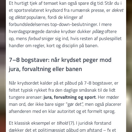
Et hurtigt tjek af temaet kan også spare dig tid: Står du i
et sportsrelateret krydsord fra rumænsk presse, er
dekret
og
diktat
populære, fordi de klinger af
forbundsledelsernes top-down-beslutninger. I mere
hverdagsprægede danske krydser dukker
pålæg
oftere
op, mens
forbud
sniger sig ind, hvis resten af puslespillet
handler om regler, kort og disciplin på banen.
7–8 bogstaver: når krydset peger mod
jura, forvaltning eller banen
Når krydsordet kalder på et påbud på 7-8 bogstaver, er
feltet typisk rykket fra den daglige småsnak til de lidt
tungere arenaer:
jura, forvaltning og sport
. Her møder
man ord, der ikke bare siger “gør det”, men også placerer
afsenderen med en klar autoritet og et formelt sprog.
Et klassisk eksempel er
tilhold
(7). I juridisk forstand
dækker det et politimæssigt påbud om afstand – fx et