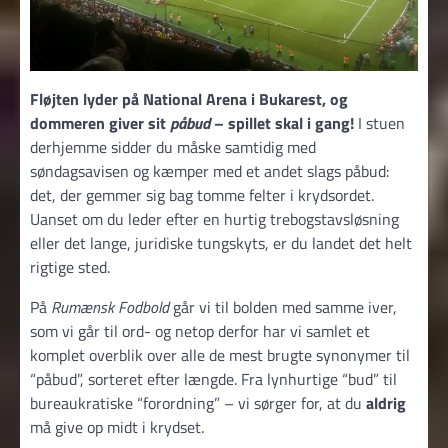
Fløjten lyder på National Arena i Bukarest, og
dommeren giver sit
påbud
– spillet skal i gang!
I stuen
derhjemme sidder du måske samtidig med
søndagsavisen og kæmper med et andet slags påbud:
det, der gemmer sig bag tomme felter i krydsordet.
Uanset om du leder efter en hurtig trebogstavsløsning
eller det lange, juridiske tungskyts, er du landet det helt
rigtige sted.
På
Rumænsk Fodbold
går vi til bolden med samme iver,
som vi går til ord- og netop derfor har vi samlet et
komplet overblik over alle de mest brugte synonymer til
“påbud”, sorteret efter længde. Fra lynhurtige “bud” til
bureaukratiske “forordning” – vi sørger for, at du
aldrig
må give op midt i krydset.