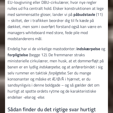
EU-lovgivning eller DBU-cirkulærer, hvor nye regler
rulles ud fra centralt hold. Elsker konstruktionen at lege
med sammensatte gloser, lander vi på
påbudstavle
(11)
– skiltet, der i trafikken beordrer dig til fx kæde på
dækket, men som i overført forstand også kan være en
managers whiteboard med store, fede pile mod
modstanderens mål.
Endelig har vi de virkelige mastodonter:
indskærpelse
og
forpligtelse
(begge 12). De fremmaner straks
ministerielle cirkulærer, men husk, at et dommerfløjt på
banen er en lydlig
indskærpelse
, og at anførerbindet i sig
selv rummer en taktisk
forpligtelse
. Ser du mange
konsonanter og måske et Æ/Ø/Å i hjørnet, er du
sandsynligvis i denne boldgade – og så gælder det om
hurtigt at spotte ordets rytme og de karakteristiske
endelser
-else
og
-else
.
Sådan finder du det rigtige svar hurtigt