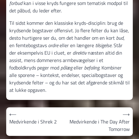
forbud
kan i visse kryds fungere som tematisk modpol til
det påbud, du leder efter.
Til sidst kommer den klassiske kryds-disciplin: brug de
krydsende bogstaver offensivt. Jo flere felter du kan låse,
desto hurtigere ser du, om det handler om en kort
bud
,
en femtebogstavs
ordre
eller en længere
tilsigelse
. Står
der eksempelvis EU i cluet, er
direktiv
næsten altid din
assist, mens dommerens armbevægelser i et
fodboldkryds peger mod
pålæg
eller
befaling
. Kombiner
alle sporene – kontekst, endelser, specialbogstaver og
krydsende felter – og du har sat det afgørende stikmål til
at lukke opgaven.
Indlægsnavigation
⟵
⟶
Medvirkende i Shrek 2
Medvirkende i The Day After
Tomorrow