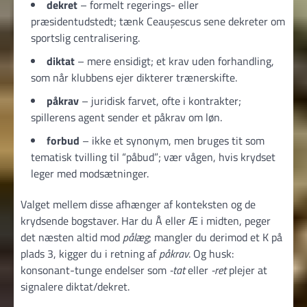
dekret
– formelt regerings- eller
præsidentudstedt; tænk Ceaușescus sene dekreter om
sportslig centralisering.
diktat
– mere ensidigt; et krav uden forhandling,
som når klubbens ejer dikterer trænerskifte.
påkrav
– juridisk farvet, ofte i kontrakter;
spillerens agent sender et påkrav om løn.
forbud
– ikke et synonym, men bruges tit som
tematisk tvilling til “påbud”; vær vågen, hvis krydset
leger med modsætninger.
Valget mellem disse afhænger af konteksten og de
krydsende bogstaver. Har du Å eller Æ i midten, peger
det næsten altid mod
pålæg
; mangler du derimod et K på
plads 3, kigger du i retning af
påkrav
. Og husk:
konsonant-tunge endelser som
-tat
eller
-ret
plejer at
signalere diktat/dekret.