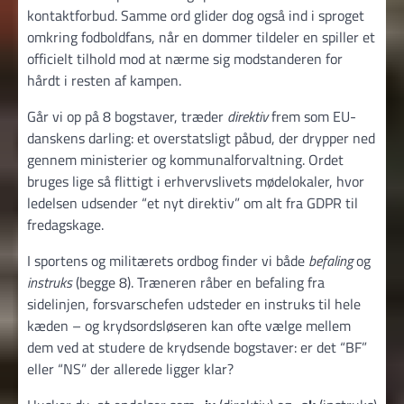
kontaktforbud. Samme ord glider dog også ind i sproget
omkring fodboldfans, når en dommer tildeler en spiller et
officielt tilhold mod at nærme sig modstanderen for
hårdt i resten af kampen.
Går vi op på 8 bogstaver, træder
direktiv
frem som EU-
danskens darling: et overstatsligt påbud, der drypper ned
gennem ministerier og kommunalforvaltning. Ordet
bruges lige så flittigt i erhvervslivets mødelokaler, hvor
ledelsen udsender “et nyt direktiv” om alt fra GDPR til
fredagskage.
I sportens og militærets ordbog finder vi både
befaling
og
instruks
(begge 8). Træneren råber en befaling fra
sidelinjen, forsvarschefen udsteder en instruks til hele
kæden – og krydsordsløseren kan ofte vælge mellem
dem ved at studere de krydsende bogstaver: er det “BF”
eller “NS” der allerede ligger klar?