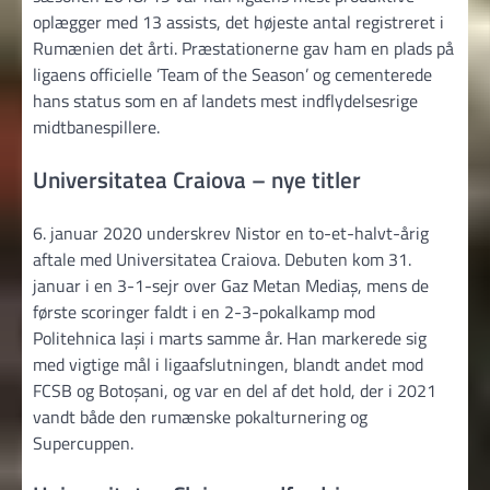
oplægger med 13 assists, det højeste antal registreret i
Rumænien det årti. Præstationerne gav ham en plads på
ligaens officielle ’Team of the Season’ og cementerede
hans status som en af landets mest indflydelsesrige
midtbanespillere.
Universitatea Craiova – nye titler
6. januar 2020 underskrev Nistor en to-et-halvt-årig
aftale med Universitatea Craiova. Debuten kom 31.
januar i en 3-1-sejr over Gaz Metan Mediaș, mens de
første scoringer faldt i en 2-3-pokalkamp mod
Politehnica Iași i marts samme år. Han markerede sig
med vigtige mål i ligaafslutningen, blandt andet mod
FCSB og Botoșani, og var en del af det hold, der i 2021
vandt både den rumænske pokalturnering og
Supercuppen.