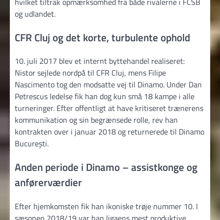
hvilket tiltrak opmærksomhed fra både rivalerne i FCSB
og udlandet.
CFR Cluj og det korte, turbulente ophold
10. juli 2017 blev et internt byttehandel realiseret:
Nistor sejlede nordpå til CFR Cluj, mens Filipe
Nascimento tog den modsatte vej til Dinamo. Under Dan
Petrescus ledelse fik han dog kun små 18 kampe i alle
turneringer. Efter offentligt at have kritiseret trænerens
kommunikation og sin begrænsede rolle, rev han
kontrakten over i januar 2018 og returnerede til Dinamo
București.
Anden periode i Dinamo – assistkonge og
anførerværdier
Efter hjemkomsten fik han ikoniske trøje nummer 10. I
sæsonen 2018/19 var han ligaens mest produktive