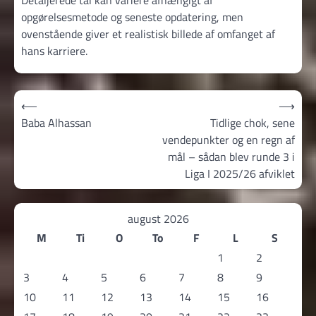
Detaljerede tal kan variere afhængigt af
opgørelsesmetode og seneste opdatering, men
ovenstående giver et realistisk billede af omfanget af
hans karriere.
Indlægsnavigation
⟵
⟶
Baba Alhassan
Tidlige chok, sene
vendepunkter og en regn af
mål – sådan blev runde 3 i
Liga I 2025/26 afviklet
august 2026
M
Ti
O
To
F
L
S
1
2
3
4
5
6
7
8
9
10
11
12
13
14
15
16