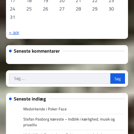
17
18
19
20
21
22
23
24
25
26
27
28
29
30
31
« apr
Seneste kommentarer
Søg
efter:
Seneste indlæg
Medvirkende i Poker Face
Stefan Pasborg kæreste – Indblik i kærlighed, musik og
privatliv