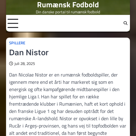
Rumænsk Fodbold
Skip
to
Din danske portal til rumænsk fodbold
content
SPILLERE
Dan Nistor
juli 28, 2025
Dan Nicolae Nistor er en rumænsk fodboldspiller, der
igennem mere end et årti har markeret sig som en
energisk og ofte kampafgørende midtbanespiller i den
hjemlige Liga I. Han har spillet for en række
fremtrædende klubber i Rumænien, haft et kort ophold i
den franske Ligue 1 og har desuden optrådt for det
rumænske A-landshold. Nistor er opvokset i den lille by
Rucăr i Argeș-provinsen, og hans vej til topfodbolden var
alt andet end traditionel, da han først begyndte