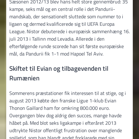
Sæsonen 2012/13 blev hans helt store gennembrud: 35
kampe, seks mål og en central rolle i det Pandurii-
mandskab, der sensationelt sluttede som nummer to i
ligaen og dermed kvalificerede sig til UEFA Europa
League. Nistor debuterede i europæisk sammenhæng 16.
juli 2013 i Tallinn mod Levadia. Allerede i den
efterfølgende runde scorede han sit første europæiske
mål, da Pandurii fik 1-1 mod Hapoel Tel Aviv.
Skiftet til Evian og tilbagevenden til
Rumænien
Sommerens præstationer fik interessen til at stige, og i
august 2013 købte den franske Ligue 1-klub Evian
Thonon Gaillard ham for omkring 800.000 euro.
Overgangen blev dog aldrig den succes, mange havde
håbet på. Med blot seks ligakampe i efteråret 2013
udtrykte Nistor offentligt frustration over manglende
spilletid, som han blandt andet forklarede med sin