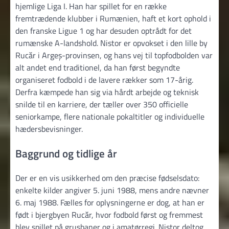
hjemlige Liga I. Han har spillet for en række
fremtrædende klubber i Rumænien, haft et kort ophold i
den franske Ligue 1 og har desuden optrådt for det
rumænske A-landshold. Nistor er opvokset i den lille by
Rucăr i Argeș-provinsen, og hans vej til topfodbolden var
alt andet end traditionel, da han først begyndte
organiseret fodbold i de lavere rækker som 17-årig.
Derfra kæmpede han sig via hårdt arbejde og teknisk
snilde til en karriere, der tæller over 350 officielle
seniorkampe, flere nationale pokaltitler og individuelle
hædersbevisninger.
Baggrund og tidlige år
Der er en vis usikkerhed om den præcise fødselsdato:
enkelte kilder angiver 5. juni 1988, mens andre nævner
6. maj 1988. Fælles for oplysningerne er dog, at han er
født i bjergbyen Rucăr, hvor fodbold først og fremmest
blev spillet på grusbaner og i amatørregi. Nistor deltog