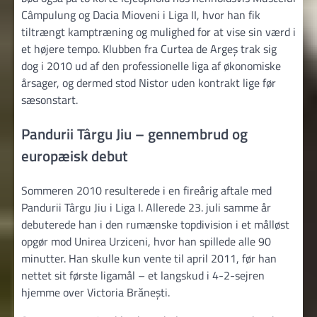
Câmpulung og Dacia Mioveni i Liga II, hvor han fik
tiltrængt kamptræning og mulighed for at vise sin værd i
et højere tempo. Klubben fra Curtea de Argeș trak sig
dog i 2010 ud af den professionelle liga af økonomiske
årsager, og dermed stod Nistor uden kontrakt lige før
sæsonstart.
Pandurii Târgu Jiu – gennembrud og
europæisk debut
Sommeren 2010 resulterede i en fireårig aftale med
Pandurii Târgu Jiu i Liga I. Allerede 23. juli samme år
debuterede han i den rumænske topdivision i et målløst
opgør mod Unirea Urziceni, hvor han spillede alle 90
minutter. Han skulle kun vente til april 2011, før han
nettet sit første ligamål – et langskud i 4-2-sejren
hjemme over Victoria Brănești.