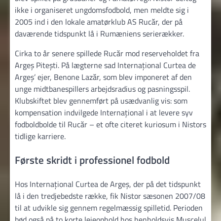
ikke i organiseret ungdomsfodbold, men meldte sig i
2005 ind i den lokale amatørklub AS Rucăr, der på
daværende tidspunkt lå i Rumæniens serierækker.
Cirka to år senere spillede Rucăr mod reserveholdet fra
Argeș Pitești. På lægterne sad Internațional Curtea de
Argeș’ ejer, Benone Lazăr, som blev imponeret af den
unge midtbanespillers arbejdsradius og pasningsspil.
Klubskiftet blev gennemført på usædvanlig vis: som
kompensation indvilgede Internațional i at levere syv
fodboldbolde til Rucăr – et ofte citeret kuriosum i Nistors
tidlige karriere.
Første skridt i professionel fodbold
Hos Internațional Curtea de Argeș, der på det tidspunkt
lå i den tredjebedste række, fik Nistor sæsonen 2007/08
til at udvikle sig gennem regelmæssig spilletid. Perioden
bød også på to korte lejeophold hos henholdsvis Muscelul