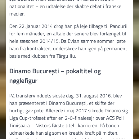
nationalitet – en udtalelse der skabte debat i franske
medier.
Den 22. januar 2014 drog han på leje tilbage til Pandurii
for fem måneder, en aftale der senere blev forlænget til
hele sæsonen 2014/15. Da Evian samme sommer løste
ham fra kontrakten, underskrev han igen på permanent
basis med klubben fra Târgu Jiu.
Dinamo București – pokaltitel og
nøglefigur
På transfervinduets sidste dag, 31. august 2016, blev
han præsenteret i Dinamo București, et skifte der
hurtigt gav pote. Allerede i maj 2017 sikrede Dinamo sig
Liga Cup-trofæet efter en 2-0-finalesejr over ACS Poli
Timișoara – Nistors første titel i karrieren. På banen
udmærkede han sig som en kreativ kraft på midten,