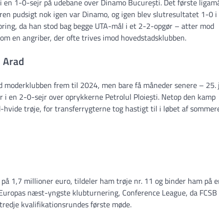
en 1-0-sejr på udebane over Dinamo București. Det første ligamå
ren pudsigt nok igen var Dinamo, og igen blev slutresultatet 1-0 i
coring, da han stod bag begge UTA-mål i et 2-2-opgør – atter mod
m en angriber, der ofte trives imod hovedstadsklubben.
i Arad
d moderklubben frem til 2024, men bare få måneder senere – 25. j
 i en 2-0-sejr over oprykkerne Petrolul Ploiești. Netop den kamp
ød-hvide trøje, for transferrygterne tog hastigt til i løbet af sommer
på 1,7 millioner euro, tildeler ham trøje nr. 11 og binder ham på 
 i Europas næst-yngste klubturnering, Conference League, da FCSB
tredje kvalifikationsrundes første møde.