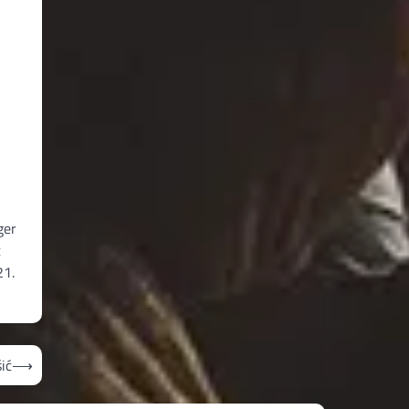
ger
t
21.
ić
⟶