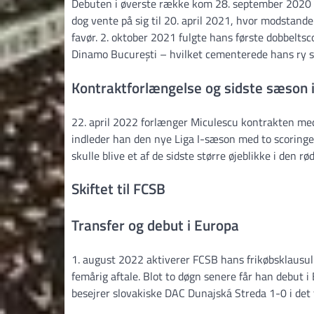
Debuten i øverste række kom 28. september 2020 i 
dog vente på sig til 20. april 2021, hvor modstande
favør. 2. oktober 2021 fulgte hans første dobbelts
Dinamo București – hvilket cementerede hans ry so
Kontraktforlængelse og sidste sæson 
22. april 2022 forlænger Miculescu kontrakten me
indleder han den nye Liga I-sæson med to scoringer
skulle blive et af de sidste større øjeblikke i den r
Skiftet til FCSB
Transfer og debut i Europa
1. august 2022 aktiverer FCSB hans frikøbsklausul 
femårig aftale. Blot to døgn senere får han debut
besejrer slovakiske DAC Dunajská Streda 1-0 i det 