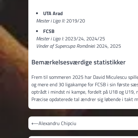
UTA Arad
Mester i Liga II:
2019/20
FCSB
Mester i Liga I:
2023/24, 2024/25
Vinder af Supercupa României:
2024, 2025
Bemærkelsesværdige statistikker
Frem til sommeren 2025 har David Miculescu spillet
og mere end 30 ligakampe for FCSB i sin første 
optrådt i mindst ni kampe, fordelt på U18 og U19,
Præcise opdaterede tal ændrer sig løbende i takt 
Indlægsnavigation
⟵
Alexandru Chipciu