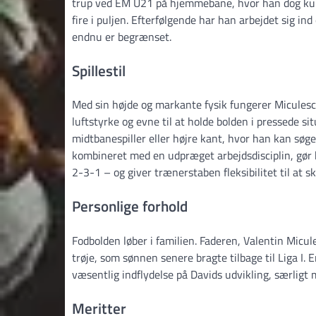
trup ved EM U21 på hjemmebane, hvor han dog kun 
fire i puljen. Efterfølgende har han arbejdet sig i
endnu er begrænset.
Spillestil
Med sin højde og markante fysik fungerer Miculesc
luftstyrke og evne til at holde bolden i pressede 
midtbanespiller eller højre kant, hvor han kan søge
kombineret med en udpræget arbejdsdisciplin, gør ha
2-3-1 – og giver trænerstaben fleksibilitet til at 
Personlige forhold
Fodbolden løber i familien. Faderen, Valentin Micul
trøje, som sønnen senere bragte tilbage til Liga I. E
væsentlig indflydelse på Davids udvikling, særligt
Meritter