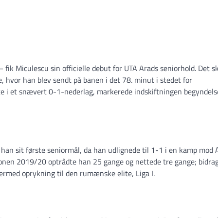
ik Miculescu sin officielle debut for UTA Arads seniorhold. Det sk
 hvor han blev sendt på banen i det 78. minut i stedet for
e i et snævert 0-1-nederlag, markerede indskiftningen begyndels
han sit første seniormål, da han udlignede til 1-1 i en kamp mod
onen 2019/20 optrådte han 25 gange og nettede tre gange; bidrag
 dermed oprykning til den rumænske elite, Liga I.