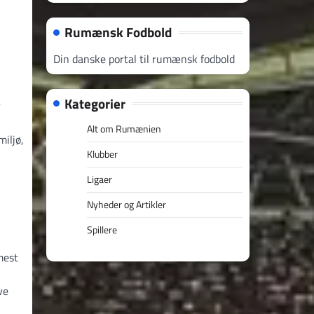
Rumænsk Fodbold
Din danske portal til rumænsk fodbold
Kategorier
r
Alt om Rumænien
iljø,
Klubber
Ligaer
Nyheder og Artikler
Spillere
mest
ve