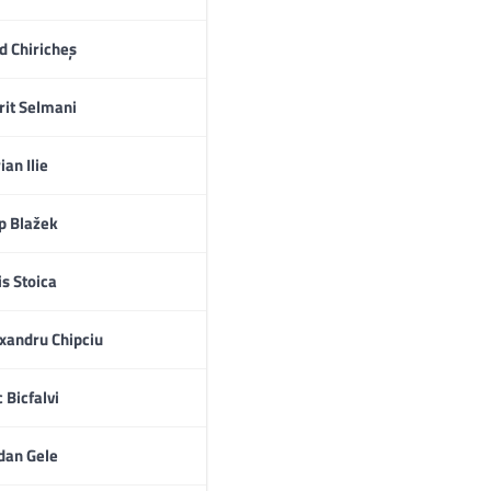
d Chiricheș
rit Selmani
ian Ilie
ip Blažek
is Stoica
xandru Chipciu
c Bicfalvi
dan Gele