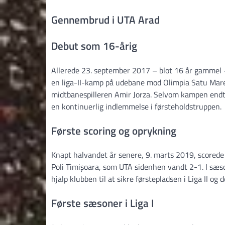
Gennembrud i UTA Arad
Debut som 16-årig
Allerede 23. september 2017 – blot 16 år gammel – f
en liga-II-kamp på udebane mod Olimpia Satu Mare,
midtbanespilleren Amir Jorza. Selvom kampen endt
en kontinuerlig indlemmelse i førsteholdstruppen.
Første scoring og oprykning
Knapt halvandet år senere, 9. marts 2019, scorede 
Poli Timișoara, som UTA sidenhen vandt 2-1. I sæs
hjalp klubben til at sikre førstepladsen i Liga II og
Første sæsoner i Liga I