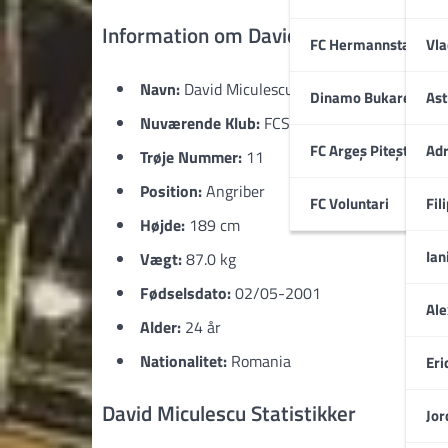
Information om David Miculescu
FC Hermannstadt
Vla
Navn:
David Miculescu
Dinamo Bukarest
Ast
Nuværende Klub:
FCSB Bukarest
FC Argeș Pitești
Adr
Trøje Nummer:
11
Position:
Angriber
FC Voluntari
Fil
Højde:
189 cm
Ian
Vægt:
87.0 kg
Fødselsdato:
02/05-2001
Ale
Alder:
24 år
Nationalitet:
Romania
Eri
David Miculescu Statistikker
Jor