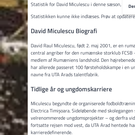
Statistik for David Miculescu i denne sæson, på tvæ
Den
Statistikken kunne ikke indlæses. Prøv at opdatere
David Miculescu Biografi
David Raul Miculescu, født 2. maj 2001, er en rumæ
central angriber for den rumænske storklub FCSB –
medlem af Rumæniens landshold. Den højrebenede o
har allerede passeret 100 førsteholdskampe i en un
navne fra UTA Arads talentfabrik.
Tidlige år og ungdomskarriere
Miculescu begyndte de organiserede fodboldtræninge
Electrica Timișoara. Sideløbende med skolegangen 
velrenommerede ungdomsprojekter – og derfra videre
fortsatte rejsen mod vest, da UTA Arad hentede ham 
karrieredefinerende.