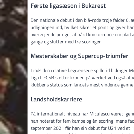
Første ligasæson i Bukarest
Den nationale debut i den blå-røde trøje falder 6
udligningen ind, hvilket sikrer et point og giver 
overvejende præget af hård konkurrence om pladser
gange og slutter med tre scoringer.
Mesterskaber og Supercup-triumfer
Trods den relative begrænsede spilletid bidrager M
Liga I. FCSB sætter kronen på værket ved også at
klubbens status som landets mest vindende genne
Landsholdskarriere
På internationalt niveau har Miculescu været ig
han noteret for fem kampe og én scoring, mens facit
september 2021 får han sin debut for U21 ved et 