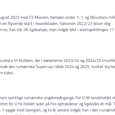
. august 2022 mod CS Mioveni. Kampen ender 1-1, og Miculescu nik
ham en flyvende start i hovedstaden. Sæsonen 2022/23 bliver dog
ne; han når 36 ligakampe, men indgår blot i startopstillingen 11
iculescu til klubben, der i sæsonerne 2023/24 og 2024/25 triumfe
 vinde den rumænske Supercup i både 2024 og 2025, hvilket styrk
m tiden.
ennem samtlige rumænske ungdomsårgange. For U18-landsholdet s
tet for U19-holdet lyder på fire optrædener og ligeledes ét mål. 7
1-1-opgør mod Georgien, og to år senere indgår han i den rumæns