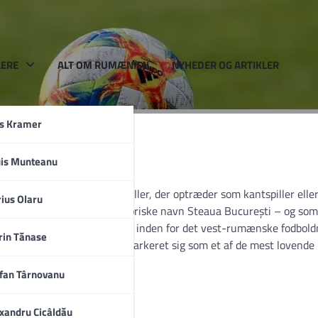
LERE
ALT OM RUMÆNIEN
NYHEDER OG ARTIKLER
rs Kramer
uis Munteanu
nsk professionel fodboldspiller, der optræder som kantspiller elle
a
ius Olaru
 ofte omtalt under sit historiske navn Steaua București – og som
ffensivspiller er vokset op inden for det vest-rumænske fodboldm
rin Tănase
g alder og har på kort tid markeret sig som et af de mest lovende
fan Târnovanu
xandru Cicâldău