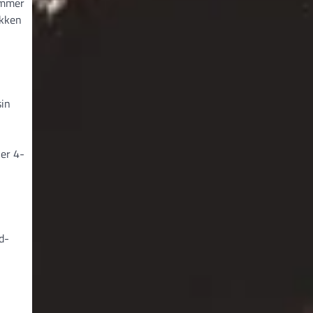
ummer
ikken
sin
ler 4-
d-