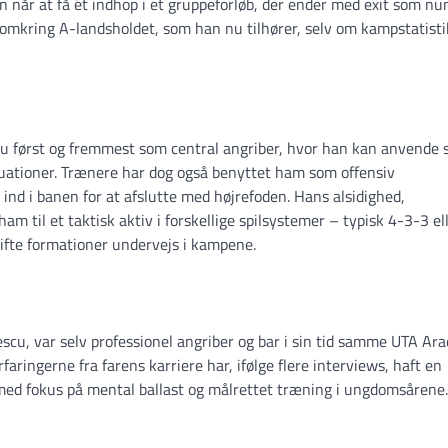
når at få ét indhop i et gruppeforløb, der ender med exit som n
nd omkring A-landsholdet, som han nu tilhører, selv om kampstatist
u først og fremmest som central angriber, hvor han kan anvende 
situationer. Trænere har dog også benyttet ham som offensiv
 ind i banen for at afslutte med højrefoden. Hans alsidighed,
m til et taktisk aktiv i forskellige spilsystemer – typisk 4-3-3 el
skifte formationer undervejs i kampene.
escu, var selv professionel angriber og bar i sin tid samme UTA Ara
rfaringerne fra farens karriere har, ifølge flere interviews, haft en
 med fokus på mental ballast og målrettet træning i ungdomsårene.