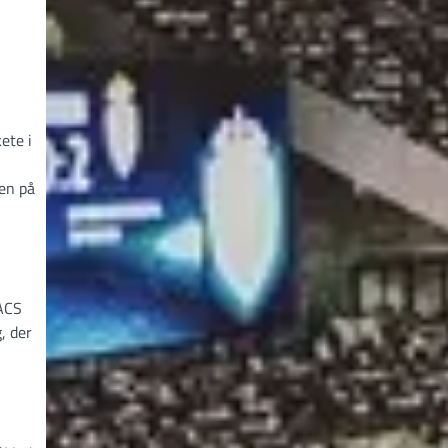
ete i
en på
 ACS
, der