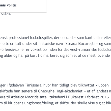
rs af alle turneringer:
nis Politic
 siden.
nsk professionel fodboldspiller, der optræder som kantspiller elle
 ofte omtalt under sit historiske navn Steaua București – og som
ffensivspiller er vokset op inden for det vest-rumænske fodboldm
g alder og har på kort tid markeret sig som et af de mest lovende
r i fødebyen Timișoara, hvor han tidligt blev tilknyttet klubben
skiftede han senere til Gheorghe Hagi-akademiet – et af landets 
 til Atlético Madrids satellitakademi i Bukarest. I foråret 2016
til klubbens ungdomsafdeling; et skifte, der skulle vise sig at bli