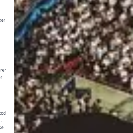
ker
rer i
er
tod
.
ke