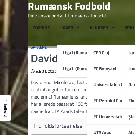
Rumænsk Fodbold
Skip
to
Din danske portal til rumænsk fodbold
content
FORSIDE
LIGAER
KLUBBER
SPIL
SPILLERE
Liga I (Rumænien)
CFR Cluj
La
David Miculescu
Liga II (Rumænien)
FC Botoșani
Lo
juli 31, 2025
David Raul Miculescu, født 2. maj 2001, er en rumæ
Universitatea Craiov
Dar
central angriber for den rumænske storklub FCSB –
medlem af Rumæniens landshold. Den højrebenede o
→
FC Petrolul Ploiești
Flo
har allerede passeret 100 førsteholdskampe i en un
Indhold
navne fra UTA Arads talentfabrik.
FC Universitatea Cluj
Ște
Indholdsfortegnelse
UTA Arad
Ale