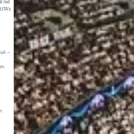
l lod
 UTA’s
uli –
en.
en