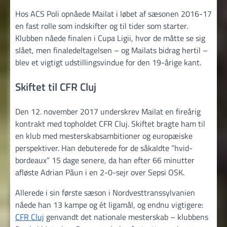
Hos ACS Poli opnåede Mailat i løbet af sæsonen 2016-17
en fast rolle som indskifter og til tider som starter.
Klubben nåede finalen i Cupa Ligii, hvor de måtte se sig
slået, men finaledeltagelsen – og Mailats bidrag hertil –
blev et vigtigt udstillingsvindue for den 19-årige kant.
Skiftet til CFR Cluj
Den 12. november 2017 underskrev Mailat en fireårig
kontrakt med topholdet CFR Cluj. Skiftet bragte ham til
en klub med mesterskabsambitioner og europæiske
perspektiver. Han debuterede for de såkaldte ”hvid-
bordeaux” 15 dage senere, da han efter 66 minutter
afløste Adrian Păun i en 2-0-sejr over Sepsi OSK.
Allerede i sin første sæson i Nordvest­transsylvanien
nåede han 13 kampe og ét ligamål, og endnu vigtigere:
CFR Cluj
genvandt det nationale mesterskab – klubbens