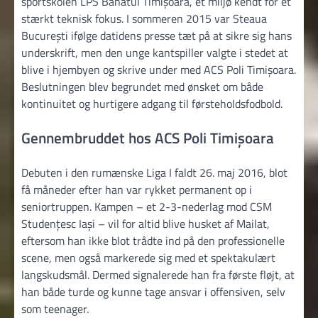
sportskolen LPS Banatul Timișoara, et miljø kendt for et
stærkt teknisk fokus. I sommeren 2015 var Steaua
București ifølge datidens presse tæt på at sikre sig hans
underskrift, men den unge kantspiller valgte i stedet at
blive i hjembyen og skrive under med ACS Poli Timișoara.
Beslutningen blev begrundet med ønsket om både
kontinuitet og hurtigere adgang til førsteholdsfodbold.
Gennembruddet hos ACS Poli Timișoara
Debuten i den rumænske Liga I faldt 26. maj 2016, blot
få måneder efter han var rykket permanent op i
seniortruppen. Kampen – et 2-3-nederlag mod CSM
Studențesc Iași – vil for altid blive husket af Mailat,
eftersom han ikke blot trådte ind på den professionelle
scene, men også markerede sig med et spektakulært
langskudsmål. Dermed signalerede han fra første fløjt, at
han både turde og kunne tage ansvar i offensiven, selv
som teenager.