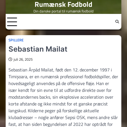
Rumænsk Fodbold
Skip
to
Din danske portal til rumænsk fodbold
content
SPILLERE
Sebastian Mailat
juli 26, 2025
Sebastian Árpád Mailat, født den 12. december 1997 i
Timișoara, er en rumænsk professionel fodboldspiller, der
hovedsageligt anvendes på de offensive fløje. Han er
især kendt for sin evne til at udfordre direkte over for
modstandernes backs, sin eksplosive acceleration over
korte afstande og ikke mindst for et ganske præcist
langskud. Kilderne peger på forskellige aktuelle
klubadresser – nogle anfører Sepsi OSK, mens andre slår
fast, at han siden begyndelsen af 2022 har optrådt for