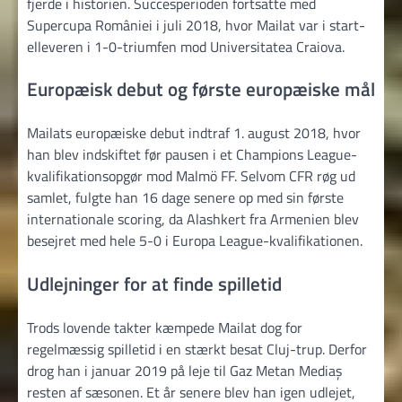
fjerde i historien. Succesperioden fortsatte med
Supercupa României i juli 2018, hvor Mailat var i start­
elleveren i 1-0-triumfen mod Universitatea Craiova.
Europæisk debut og første europæiske mål
Mailats europæiske debut indtraf 1. august 2018, hvor
han blev indskiftet før pausen i et Champions League-
kvalifikationsopgør mod Malmö FF. Selvom CFR røg ud
samlet, fulgte han 16 dage senere op med sin første
internationale scoring, da Alashkert fra Armenien blev
besejret med hele 5-0 i Europa League-kvalifikationen.
Udlejninger for at finde spilletid
Trods lovende takter kæmpede Mailat dog for
regelmæssig spilletid i en stærkt besat Cluj-trup. Derfor
drog han i januar 2019 på leje til Gaz Metan Mediaș
resten af sæsonen. Et år senere blev han igen udlejet,