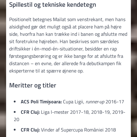
Spillestil og tekniske kendetegn
Positionelt betegnes Mailat som venstrekant, men hans
alsidighed gør det muligt også at placere ham på højre
side, hvorfra han kan trække ind i banen og afslutte med
sit foretrukne højreben. Han beskrives som særdeles
driftsikker i én-mod-én-situationer, besidder en rap
førstegangs­berøring og er ikke bange for at afslutte fra
distancen – en evne, der allerede fra debutkampen fik
eksperterne til at spærre øjnene op.
Meritter og titler
ACS Poli Timișoara:
Cupa Ligii,
runner-up
2016-17
CFR Cluj:
Liga I-mester 2017-18, 2018-19, 2019-
20
CFR Cluj:
Vinder af Supercupa României 2018