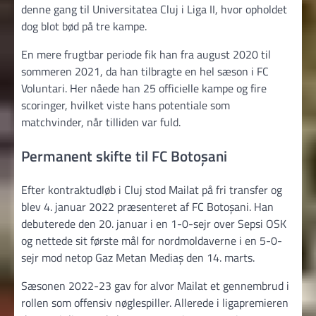
denne gang til Universitatea Cluj i Liga II, hvor opholdet
dog blot bød på tre kampe.
En mere frugtbar periode fik han fra august 2020 til
sommeren 2021, da han tilbragte en hel sæson i FC
Voluntari. Her nåede han 25 officielle kampe og fire
scoringer, hvilket viste hans potentiale som
matchvinder, når tilliden var fuld.
Permanent skifte til FC Botoșani
Efter kontraktudløb i Cluj stod Mailat på fri transfer og
blev 4. januar 2022 præsenteret af FC Botoșani. Han
debuterede den 20. januar i en 1-0-sejr over Sepsi OSK
og nettede sit første mål for nordmoldaverne i en 5-0-
sejr mod netop Gaz Metan Mediaș den 14. marts.
Sæsonen 2022-23 gav for alvor Mailat et gennembrud i
rollen som offensiv nøglespiller. Allerede i liga­premieren