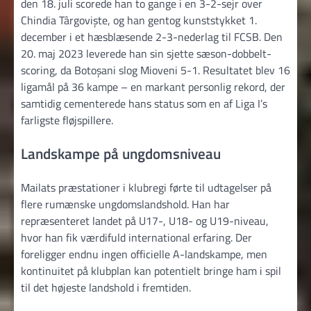
den 18. juli scorede han to gange i en 3-2-sejr over
Chindia Târgoviște, og han gentog kunststykket 1.
december i et hæsblæsende 2-3-nederlag til FCSB. Den
20. maj 2023 leverede han sin sjette sæson-dobbelt­
scoring, da Botoșani slog Mioveni 5-1. Resultatet blev 16
ligamål på 36 kampe – en markant personlig rekord, der
samtidig cementerede hans status som en af Liga I’s
farligste fløjspillere.
Landskampe på ungdomsniveau
Mailats præstationer i klubregi førte til udtagelser på
flere rumænske ungdomslandshold. Han har
repræsenteret landet på U17-, U18- og U19-niveau,
hvor han fik værdifuld international erfaring. Der
foreligger endnu ingen officielle A-landskampe, men
kontinuitet på klubplan kan potentielt bringe ham i spil
til det højeste landshold i fremtiden.