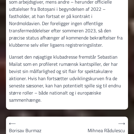
som arbejdsgiver, mens andre – herunder officielle
udtalelser fra Botoșani i begyndelsen af 2022 –
fastholder, at han fortsat er på kontrakt i
Nordmoldavien. Der foreligger ingen offentlige
transfermeddelelser efter sommeren 2023, så den
præcise status afhænger af kommende bekræftelser fra
klubberne selv eller ligaens registreringslister.
Uanset den nøjagtige klubadresse fremstår Sebastian
Mailat som en profileret rumænsk kantspiller, der har
bevist sin målfarlighed og sit flair for spektakulære
aktioner. Hvis han fortsætter udviklingskurven fra de
seneste sæsoner, kan han potentielt spille sig til endnu
større roller – både nationalt og i europæiske
sammenhænge.
Indlægsnavigation
⟵
⟶
Borisav Burmaz
Mihnea Rădulescu