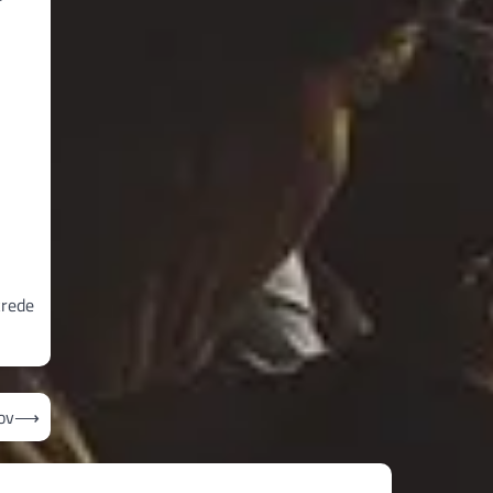
krede
ov
⟶