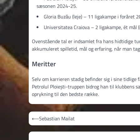
sæsonen 2024-25.
Gloria Buzău (leje) – 11 ligakampe i foråret 2
Universitatea Craiova – 2 ligakampe, ét mål
Ovenstående tal er indsamlet fra hans hidtidige tu
akkumuleret spilletid, mål og erfaring, når man tag
Meritter
Selv om karrieren stadig befinder sig i sine tidlige
Petrolul Ploiești-truppen bidrog han til klubben
oprykning til den bedste række.
Indlægsnavigation
⟵
Sebastian Mailat