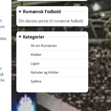
Rumænsk Fodbold
rt
Din danske portal til rumænsk fodbold
som
Kategorier
dste
Alt om Rumænien
Klubber
Ligaer
ar
Nyheder og Artikler
 på
lle
Spillere