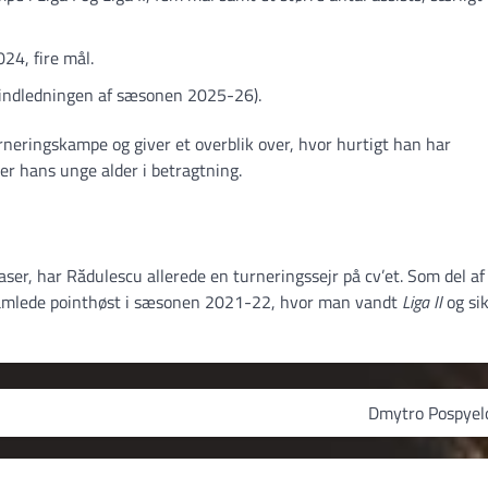
024, fire mål.
 (indledningen af sæsonen 2025-26).
rneringskampe og giver et overblik over, hvor hurtigt han har
er hans unge alder i betragtning.
 faser, har Rădulescu allerede en turneringssejr på cv’et. Som del af
s samlede pointhøst i sæsonen 2021-22, hvor man vandt
Liga II
og si
Dmytro Pospyel