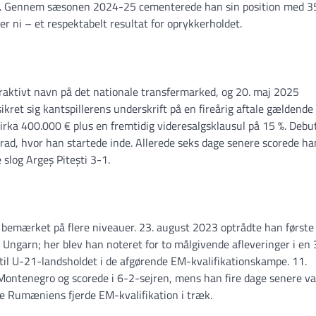
dt. Gennem sæsonen 2024-25 cementerede han sin position med 3
ni – et respektabelt resultat for oprykkerholdet.
traktivt navn på det nationale transfermarked, og 20. maj 2025
ikret sig kantspillerens underskrift på en fireårig aftale gældende 
irka 400.000 € plus en fremtidig videresalgsklausul på 15 %. Debu
ad, hvor han startede inde. Allerede seks dage senere scorede han
 slog Argeș Pitești 3-1.
 bemærket på flere niveauer. 23. august 2023 optrådte han første
ngarn; her blev han noteret for to målgivende afleveringer i en 
n til U-21-landsholdet i de afgørende EM-kvalifikationskampe. 11.
ontenegro og scorede i 6-2-sejren, mens han fire dage senere va
e Rumæniens fjerde EM-kvalifikation i træk.