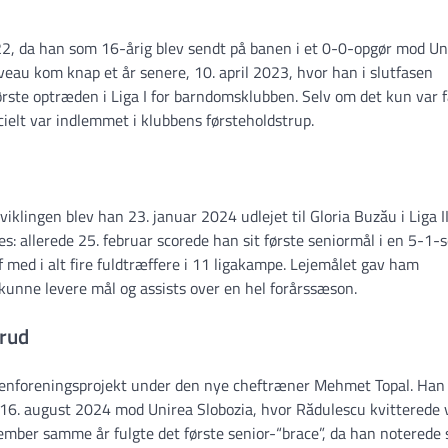
22, da han som 16-årig blev sendt på banen i et 0-0-opgør mod Un
iveau kom knap et år senere, 10. april 2023, hvor han i slutfasen
første optræden i Liga I for barndomsklubben. Selv om det kun var 
cielt var indlemmet i klubbens førsteholdstrup.
viklingen blev han 23. januar 2024 udlejet til Gloria Buzău i Liga I
s: allerede 25. februar scorede han sit første seniormål i en 5-1-s
 med i alt fire fuldtræffere i 11 ligakampe. Lejemålet gav ham
unne levere mål og assists over en hel forårssæson.
brud
t genforeningsprojekt under den nye cheftræner Mehmet Topal. Han
 16. august 2024 mod Unirea Slobozia, hvor Rădulescu kvitterede 
tember samme år fulgte det første senior-“brace”, da han noterede 