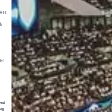
irea
få
I
ejr
ved
sig