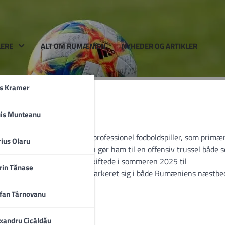
LERE
ALT OM RUMÆNIEN
NYHEDER OG ARTIKLER
rs Kramer
uis Munteanu
i Ploiești, er en rumænsk professionel fodboldspiller, som primæ
a
ius Olaru
ne til at trække ind i banen gør ham til en offensiv trussel både 
loieștis talentudvikling og skiftede i sommeren 2025 til
rin Tănase
erede som teenager at have markeret sig i både Rumæniens næstbe
fan Târnovanu
xandru Cicâldău