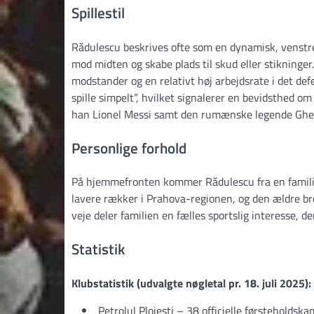
Spillestil
Rădulescu beskrives ofte som en dynamisk, venstre
mod midten og skabe plads til skud eller stikninger.
modstander og en relativt høj arbejdsrate i det def
spille simpelt”, hvilket signalerer en bevidsthed o
han Lionel Messi samt den rumænske legende Ghe
Personlige forhold
På hjemmefronten kommer Rădulescu fra en familie, h
lavere rækker i Prahova-regionen, og den ældre bror
veje deler familien en fælles sportslig interesse, 
Statistik
Klubstatistik (udvalgte nøgletal pr. 18. juli 2025):
Petrolul Ploiești – 38 officielle førsteholdskam