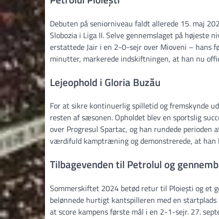
Debuten på seniorniveau faldt allerede 15. maj 20
Slobozia i Liga II. Selve gennemslaget på højeste n
erstattede Jair i en 2-0-sejr over Mioveni – hans 
minutter, markerede indskiftningen, at han nu offi
Lejeophold i Gloria Buzău
For at sikre kontinuerlig spilletid og fremskynde ud
resten af sæsonen. Opholdet blev en sportslig succe
over Progresul Spartac, og han rundede perioden af
værdifuld kamptræning og demonstrerede, at han k
Tilbagevenden til Petrolul og gennem
Sommerskiftet 2024 betød retur til Ploiești og e
belønnede hurtigt kantspilleren med en startplads
at score kampens første mål i en 2-1-sejr. 27. sep