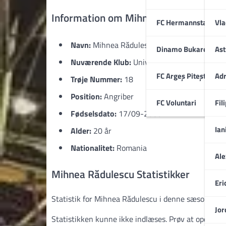
Information om Mihnea Rădulescu
FC Hermannstadt
Vla
Navn:
Mihnea Rădulescu
Dinamo Bukarest
Ast
Nuværende Klub:
Universitatea Craiova
FC Argeș Pitești
Adr
Trøje Nummer:
18
Position:
Angriber
FC Voluntari
Fil
Fødselsdato:
17/09-2005
Ian
Alder:
20 år
Nationalitet:
Romania
Ale
Mihnea Rădulescu Statistikker
Eri
Statistik for Mihnea Rădulescu i denne sæson, på t
Jor
Statistikken kunne ikke indlæses. Prøv at opdatere