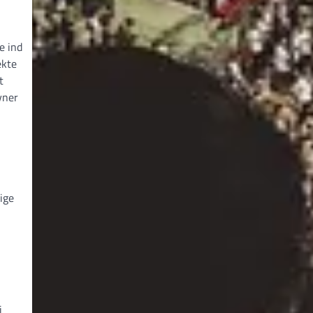
e ind
ekte
t
vner
ige
i