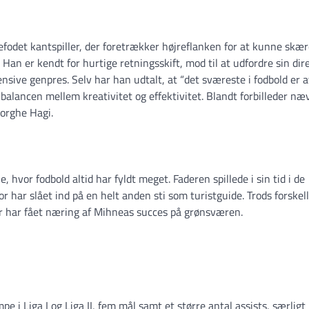
fodet kantspiller, der foretrækker højreflanken for at kunne skær
 Han er kendt for hurtige retningsskift, mod til at udfordre sin dir
ensive genpres. Selv har han udtalt, at “det sværeste i fodbold er a
m balancen mellem kreativitet og effektivitet. Blandt forbilleder næ
orghe Hagi.
vor fodbold altid har fyldt meget. Faderen spillede i sin tid i de
 har slået ind på en helt anden sti som turistguide. Trods forskell
der har fået næring af Mihneas succes på grønsværen.
pe i Liga I og Liga II, fem mål samt et større antal assists, særligt 