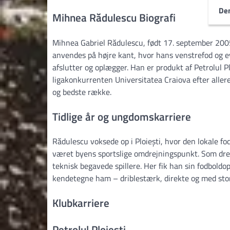
Den
Mihnea Rădulescu Biografi
Mihnea Gabriel Rădulescu, født 17. september 2005 
anvendes på højre kant, hvor hans venstrefod og ev
afslutter og oplægger. Han er produkt af Petrolul P
ligakonkurrenten Universitatea Craiova efter all
og bedste række.
Tidlige år og ungdomskarriere
Rădulescu voksede op i Ploiești, hvor den lokale fo
været byens sportslige omdrejningspunkt. Som dreng
teknisk begavede spillere. Her fik han sin fodboldop
kendetegne ham – driblestærk, direkte og med stor ly
Klubkarriere
Petrolul Ploiești