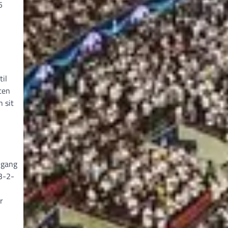
5
til
ten
 sit
 gang
3-2-
r