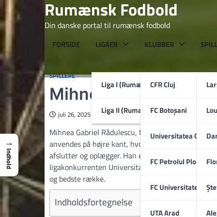
Rumænsk Fodbold
Skip
to
Din danske portal til rumænsk fodbold
content
FORSIDE
LIGAER
KLUBBER
SPIL
SPILLERE
Liga I (Rumænien)
CFR Cluj
La
Mihnea Rădulescu
Liga II (Rumænien)
FC Botoșani
Lo
juli 26, 2025
Mihnea Gabriel Rădulescu, født 17. september 2005 
Universitatea Craiov
Dar
→
anvendes på højre kant, hvor hans venstrefod og ev
Indhold
afslutter og oplægger. Han er produkt af Petrolul P
FC Petrolul Ploiești
Flo
ligakonkurrenten Universitatea Craiova efter all
og bedste række.
FC Universitatea Cluj
Ște
Indholdsfortegnelse
UTA Arad
Ale