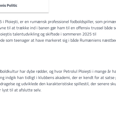
nis Politic
i Ploiești, er en rumænsk professionel fodboldspiller, som primæ
ne til at trække ind i banen gør ham til en offensiv trussel både 
loieștis talentudvikling og skiftede i sommeren 2025 til
erede som teenager at have markeret sig i både Rumæniens næstbe
dboldkultur har dybe rødder, og hvor Petrolul Ploiești i mange år h
 indgik han tidligt i klubbens akademi, der er kendt for at satse
dragelse og udviklede den karakteristiske spillestil, der senere sku
st til at afslutte selv.