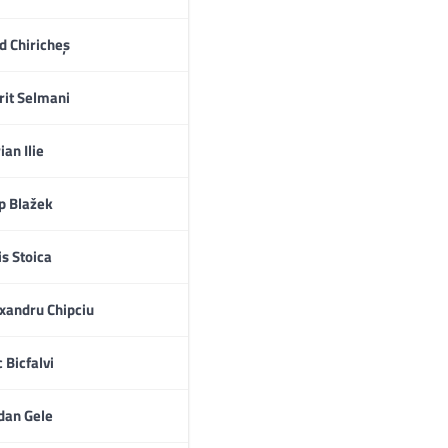
d Chiricheș
rit Selmani
ian Ilie
ip Blažek
is Stoica
xandru Chipciu
c Bicfalvi
værs af alle turneringer:
dan Gele
 siden.