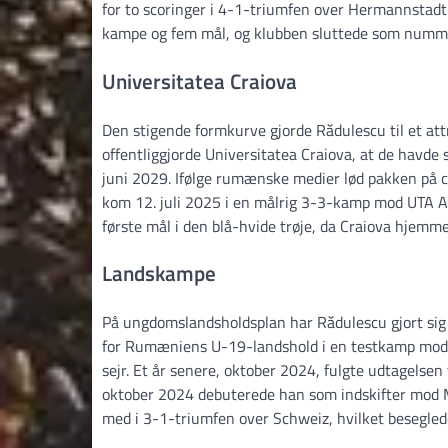
for to scoringer i 4-1-triumfen over Hermannsta
kampe og fem mål, og klubben sluttede som nummer 
Universitatea Craiova
Den stigende formkurve gjorde Rădulescu til et at
offentliggjorde Universitatea Craiova, at de havde s
juni 2029. Ifølge rumænske medier lød pakken på c
kom 12. juli 2025 i en målrig 3-3-kamp mod UTA Ar
første mål i den blå-hvide trøje, da Craiova hjemme
Landskampe
På ungdomslandsholdsplan har Rădulescu gjort sig
for Rumæniens U-19-landshold i en testkamp mod U
sejr. Et år senere, oktober 2024, fulgte udtagelse
oktober 2024 debuterede han som indskifter mod M
med i 3-1-triumfen over Schweiz, hvilket besegled