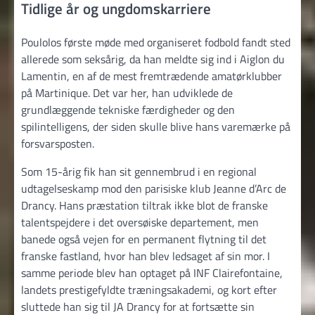
Tidlige år og ungdomskarriere
Poulolos første møde med organiseret fodbold fandt sted
allerede som seksårig, da han meldte sig ind i Aiglon du
Lamentin, en af de mest fremtrædende amatørklubber
på Martinique. Det var her, han udviklede de
grundlæggende tekniske færdigheder og den
spilintelligens, der siden skulle blive hans varemærke på
forsvarsposten.
Som 15-årig fik han sit gennembrud i en regional
udtagelseskamp mod den parisiske klub Jeanne d’Arc de
Drancy. Hans præstation tiltrak ikke blot de franske
talentspejdere i det oversøiske departement, men
banede også vejen for en permanent flytning til det
franske fastland, hvor han blev ledsaget af sin mor. I
samme periode blev han optaget på INF Clairefontaine,
landets prestigefyldte træningsakademi, og kort efter
sluttede han sig til JA Drancy for at fortsætte sin