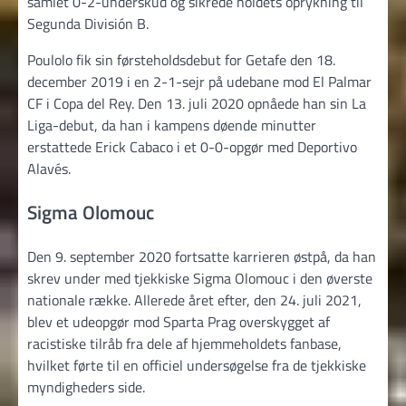
samlet 0-2-underskud og sikrede holdets oprykning til
Segunda División B.
Poulolo fik sin førsteholdsdebut for Getafe den 18.
december 2019 i en 2-1-sejr på udebane mod El Palmar
CF i Copa del Rey. Den 13. juli 2020 opnåede han sin La
Liga-debut, da han i kampens døende minutter
erstattede Erick Cabaco i et 0-0-opgør med Deportivo
Alavés.
Sigma Olomouc
Den 9. september 2020 fortsatte karrieren østpå, da han
skrev under med tjekkiske Sigma Olomouc i den øverste
nationale række. Allerede året efter, den 24. juli 2021,
blev et udeopgør mod Sparta Prag overskygget af
racistiske tilråb fra dele af hjemmeholdets fanbase,
hvilket førte til en officiel undersøgelse fra de tjekkiske
myndigheders side.