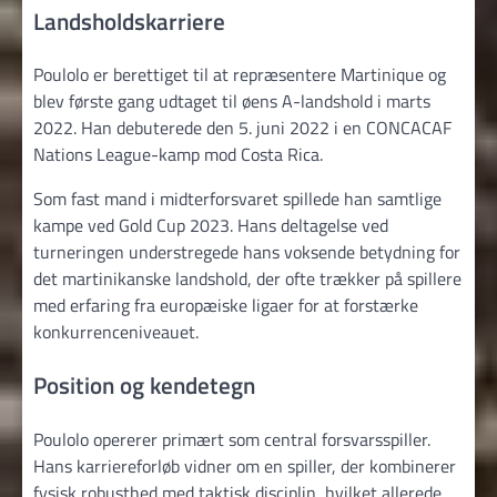
Landsholdskarriere
Poulolo er berettiget til at repræsentere Martinique og
blev første gang udtaget til øens A-landshold i marts
2022. Han debuterede den 5. juni 2022 i en CONCACAF
Nations League-kamp mod Costa Rica.
Som fast mand i midterforsvaret spillede han samtlige
kampe ved Gold Cup 2023. Hans deltagelse ved
turneringen understregede hans voksende betydning for
det martinikanske landshold, der ofte trækker på spillere
med erfaring fra europæiske ligaer for at forstærke
konkurrenceniveauet.
Position og kendetegn
Poulolo opererer primært som central forsvarsspiller.
Hans karriereforløb vidner om en spiller, der kombinerer
fysisk robusthed med taktisk disciplin, hvilket allerede