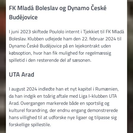
FK Mladá Boleslav og Dynamo České
Budějovice
I juni 2023 skiftede Poulolo internt i Tjekkiet til FK Mladá
Boleslav. Klubben udlejede ham den 22. februar 2024 til
Dynamo České Budějovice på en lejekontrakt uden
købsoption, hvor han fik mulighed for regelmæssig
spilletid i den resterende del af sæsonen.
UTA Arad
I august 2024 indledte han et nyt kapitel i Rumænien,
da han indgik en toårig aftale med Liga I-klubben UTA
Arad. Overgangen markerede både en sportslig og
kulturel forandring, der endnu engang demonstrerede
hans villighed til at udforske nye ligaer og tilpasse sig
forskellige spillestile.