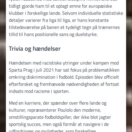
tidligt gjorde ham til et oplagt emne for europæiske
klubber i forskellige lande. Selvom individuelle statistiske
detaljer varierer fra liga til liga, er hans konstante
tilstedeværelse på banen et tydeligt tegn på trænernes
tillid til hans positionelle sans og duelstyrke.
Trivia og hændelser
Hændelsen med racistiske ytringer under kampen mod
Sparta Prag i juli 2021 har sat fokus på problematikken
omkring diskrimination i fodbold. Episoden blev officielt
efterforsket og fremhævede nødvendigheden af fortsat
indsats mod racisme i sporten.
Med en karriere, der spænder over flere lande og
kulturer, repræsenterer Poulolo den moderne,
omstillingsparate fodboldspiller, der ikke blot jagter
sportslig succes, men også formår at navigere i de
udfordringer og muligheder, som forskellige