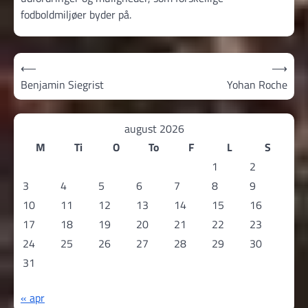
fodboldmiljøer byder på.
Indlægsnavigation
⟵
⟶
Benjamin Siegrist
Yohan Roche
august 2026
M
Ti
O
To
F
L
S
1
2
3
4
5
6
7
8
9
10
11
12
13
14
15
16
17
18
19
20
21
22
23
24
25
26
27
28
29
30
31
« apr