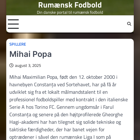
Rumænsk Fodbold
Skip
to
Din danske portal til rumænsk fodbold
content
SPILLERE
Mihai Popa
august 3, 2025
Mihai Maximilian Popa, født den 12. oktober 2000 i
havnebyen Constanța ved Sortehavet, har på få år
udviklet sig fra et lokalt målmandstalent til en
professionel fodboldspiller med kontrakt i den italienske
Serie A hos Torino FC. Gennem ungdomsår i Farul
Constanța og senere på den højtprofilerede Gheorghe
Hagi-akademi har han tilegnet sig solide tekniske og
taktiske færdigheder, der har banet vejen for
optrædener i såvel den rumænske Liga I som på