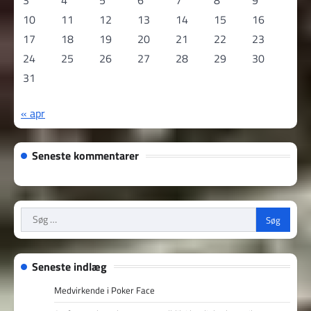
10
11
12
13
14
15
16
17
18
19
20
21
22
23
24
25
26
27
28
29
30
31
« apr
Seneste kommentarer
Søg
efter:
Seneste indlæg
Medvirkende i Poker Face