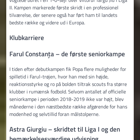
vogtede buret i en 1-0-sejr over Viitorul Târgu Jiu i Liga
II. Kampen markerede første skridt i en professionel
tilværelse, der senere også har ført ham til landets
bedste række og videre ud i Europa.
Klubkarriere
Farul Constanța – de første seniorkampe
I tiden efter debutkampen fik Popa flere muligheder for
spilletid i Farul-trøjen, hvor han med sin højde,
reaktionsstyrke og ro på bolden tiltrak scouts fra større
klubber i rumænsk fodbold. Selvom antallet af officielle
seniorkampe i perioden 2018-2019 ikke var højt, blev
månederne i den næstbedste række afgørende for hans
modenhed og selvtillid foran målstolperne.
Astra Giurgiu – skridtet til Liga I og den
bemærkelsesværdige udvisning