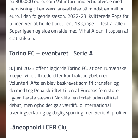
på 300.000 euro, som Voluntari imidlertid afviste med
henvisning til en værdiansættelse på mindst én million
euro. I den følgende sæson, 2022-23, kvitterede Popa for
tilliden ved at holde buret rent 13 gange – flest af alle i
Superligaen og side om side med Mihai Aioani i toppen af
statistikken.
Torino FC – eventyret i Serie A
8. juni 2023 offentliggjorde Torino FC, at den rumænske
keeper ville tiltræde efter kontraktudløbet med
Voluntari. Aftalen blev beskrevet som fri transfer, og
dermed tog Popa skridtet til en af Europas fem store
ligaer. Første sæson i Norditalien forløb uden officiel
debut, men opholdet gav værdifuld international
træningserfaring og daglig sparring med Serie A-profiler.
Låneophold i CFR Cluj