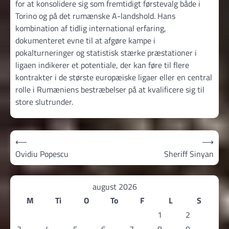
for at konsolidere sig som fremtidigt førstevalg både i
Torino og på det rumænske A-landshold. Hans
kombination af tidlig international erfaring,
dokumenteret evne til at afgøre kampe i
pokalturneringer og statistisk stærke præstationer i
ligaen indikerer et potentiale, der kan føre til flere
kontrakter i de største europæiske ligaer eller en central
rolle i Rumæniens bestræbelser på at kvalificere sig til
store slutrunder.
Indlægsnavigation
⟵
⟶
Ovidiu Popescu
Sheriff Sinyan
august 2026
M
Ti
O
To
F
L
S
1
2
3
4
5
6
7
8
9