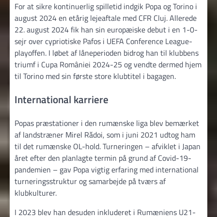
For at sikre kontinuerlig spilletid indgik Popa og Torino i
august 2024 en etårig lejeaftale med CFR Cluj. Allerede
22. august 2024 fik han sin europæiske debut i en 1-0-
sejr over cypriotiske Pafos i UEFA Conference League-
playoffen. I løbet af låneperioden bidrog han til klubbens
triumf i Cupa României 2024-25 og vendte dermed hjem
til Torino med sin første store klubtitel i bagagen.
International karriere
Popas præstationer i den rumænske liga blev bemærket
af landstræner Mirel Rădoi, som i juni 2021 udtog ham
til det rumænske OL-hold. Turneringen – afviklet i Japan
året efter den planlagte termin på grund af Covid-19-
pandemien – gav Popa vigtig erfaring med international
turneringsstruktur og samarbejde på tværs af
klubkulturer.
I 2023 blev han desuden inkluderet i Rumæniens U21-