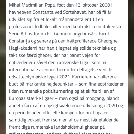
Mihai Maximilian Popa, født den 12. oktober 2000 i
havnebyen Constanța ved Sortehavet, har på få år
udviklet sig fra et lokalt målmandstalent til en
professionel fodboldspiller med kontrakt i den italienske
Serie A hos Torino FC. Gennem ungdomsår i Farul
Constanța og senere på den højtprofilerede Gheorghe
Hagi-akademi har han tilegnet sig solide tekniske og
taktiske færdigheder, der har banet vejen for
optrædener i såvel den rumænske Liga I som på
internationale arenaer, herunder deltagelse ved de
udsatte olympiske lege i 2021. Karrieren har allerede
budt på markante højdepunkter – som finaleoptrædener
i den rumænske pokalturnering og et skifte til en af
Europas stærke ligaer – men også på modgang, blandt
andet i form af en opsigtsvækkende udvisning i 2020 og
en periode uden officielle kampe i Torino. Popa er
samtidig vokset frem som en af de mest iøjnefaldende
fremtidige rumænske landsholdsmuligheder på
målmandsposten, og flere klubber i hjemlandet har