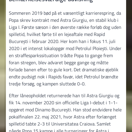
Sommeren 2019 bød på et væsentligt karrierespring, da
Popa skrev kontrakt med Astra Giurgiu, en stabil klub i
Liga I. Første sæson i den øverste række forløb dog uden
spilletid, hvilket førte til en lejeaftale med Rapid
București i februar 2020. Her kom han i fokus 11. juli
2020 i et intenst lokalopgør mod Petrolul Ploiești. Under
en straffesparkssituation trådte Popa to gange frem
foran stregen, blev advaret begge gange og måtte
forlade banen efter to gule kort. Det dramatiske øjeblik
endte pudsigt nok i Rapids favør, idet Petrolul brændte
tredje forsøg, og kampen sluttede 0-0.
Efter låneopholdet returnerede han til Astra Giurgiu og
fik 14. november 2020 sin officielle Liga I-debut i 1-1-
opgøret mod Dinamo București. Han stod endvidere hele
pokalfinalen 22. maj 2021, hvor Astra efter forlænget
spilletid tabte 2-3 til Universitatea Craiova. Samlet
nåede Popa 15 kampe i alle turneringer for Astra i