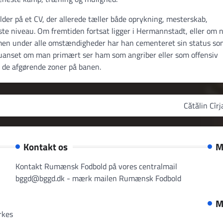
alder på et CV, der allerede tæller både oprykning, mesterskab,
te niveau. Om fremtiden fortsat ligger i Hermannstadt, eller om 
n; men under alle omstændigheder har han cementeret sin status s
r – uanset om man primært ser ham som angriber eller som offensiv
 de afgørende zoner på banen.
Cătălin Cîrj
Kontakt os
M
Kontakt Rumænsk Fodbold på vores centralmail
bggd@bggd.dk
- mærk mailen Rumænsk Fodbold
M
rkes