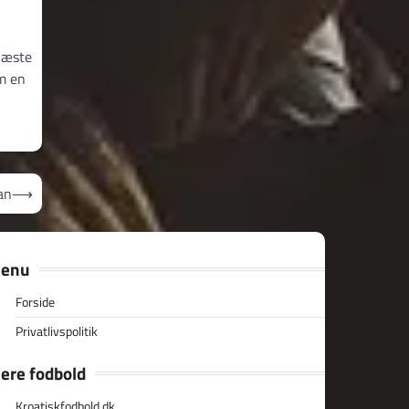
næste
om en
an
⟶
enu
Forside
Privatlivspolitik
ere fodbold
Kroatiskfodbold.dk