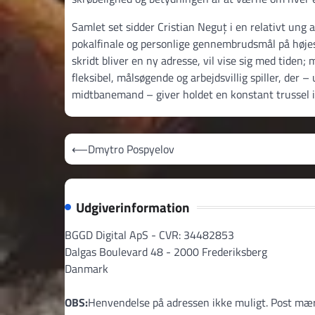
Samlet set sidder Cristian Neguț i en relativt ung 
pokalfinale og personlige gennembrudsmål på højes
skridt bliver en ny adresse, vil vise sig med tide
fleksibel, målsøgende og arbejdsvillig spiller, de
midtbanemand – giver holdet en konstant trussel i
Indlægsnavigation
⟵
Dmytro Pospyelov
Udgiverinformation
BGGD Digital ApS - CVR: 34482853
Dalgas Boulevard 48 - 2000 Frederiksberg
Danmark
OBS:
Henvendelse på adressen ikke muligt. Post mæ