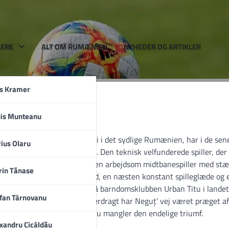
LERE
ALT OM RUMÆNIEN
NYHEDER OG ARTIKLER
rs Kramer
uis Munteanu
stri- og fodboldbyen Ploiești i det sydlige Rumænien, har i de sen
a
ius Olaru
filer i den rumænske Liga I. Den teknisk velfunderede spiller, der 
traditionel forstand eller som en arbejdsom midtbanespiller med st
rin Tănase
detegnet sig ved målrettethed, en næsten konstant spilleglæde og 
punkter. Fra de tidlige dage på barndomsklubben Urban Titu i lande
fan Târnovanu
rmannstadts rød-hvide spillerdragt har Neguț’ vej været præget a
n pokalfinale, som dog endnu mangler den endelige triumf.
xandru Cicâldău