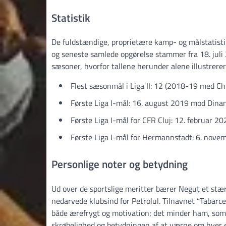
Statistik
De fuldstændige, proprietære kamp- og målstatisti
og seneste samlede opgørelse stammer fra 18. jul
sæsoner, hvorfor tallene herunder alene illustrerer
Flest sæsonmål i Liga II: 12 (2018-19 med Chi
Første Liga I-mål: 16. august 2019 mod Dina
Første Liga I-mål for CFR Cluj: 12. februar 
Første Liga I-mål for Hermannstadt: 6. novem
Personlige noter og betydning
Ud over de sportslige meritter bærer Neguț et stærk
nedarvede klubsind for Petrolul. Tilnavnet “Tabarc
både ærefrygt og motivation; det minder ham, som 
skrøbelighed og betydningen af at værne om hver 