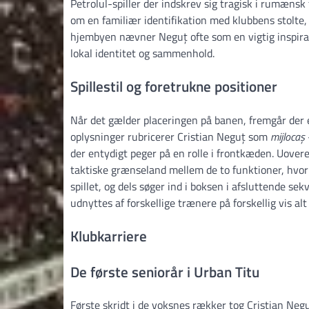
Petrolul-spiller der indskrev sig tragisk i rumænsk
om en familiær identifikation med klubbens stolte
hjembyen nævner Neguț ofte som en vigtig inspirat
lokal identitet og sammenhold.
Spillestil og foretrukne positioner
Når det gælder placeringen på banen, fremgår der en
oplysninger rubricerer Cristian Neguț som
mijlocaș
der entydigt peger på en rolle i frontkæden. Uover
taktiske grænseland mellem de to funktioner, hvor 
spillet, og dels søger ind i boksen i afsluttende se
udnyttes af forskellige trænere på forskellig vis al
Klubkarriere
De første seniorår i Urban Titu
Første skridt i de voksnes rækker tog Cristian Neguț