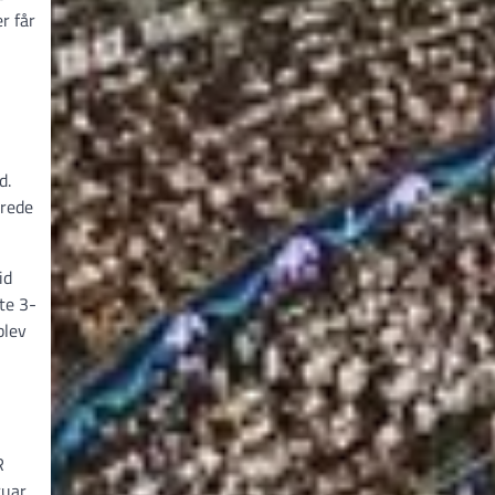
r får
d.
krede
id
te 3-
blev
R
ruar