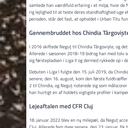
samlede han værdifuld erfaring i et miljø, hvor de
rig lejlighed til at teste deres standhaftighed uge 
perioden, står det fast, at opholdet i Urban Titu f
Gennembruddet hos Chindia Târgovișt
I 2016 skiftede Neguț til Chindia Târgoviște, og det
Allerede i sæsonen 2018-19 bidrog han med tolv sco
sig førstepladsen i Liga II og dermed rykkede op i 
Debuten i Liga I fulgte den 15. juli 2019, da Chind
senere, den 16. august, kom den første fuldtræffe
2 til Chindia, og Neguț noterede sig som målscorer i
han hurtigt en af holdets vigtigste profiler i kampe
Lejeaftalen med CFR Cluj
18. januar 2022 blev en ny milepæl, da Neguț acc
Cluj. Allerede fem dage senere, den 23. januar, f