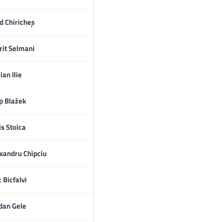
d Chiricheș
rit Selmani
ian Ilie
ip Blažek
is Stoica
xandru Chipciu
c Bicfalvi
dan Gele