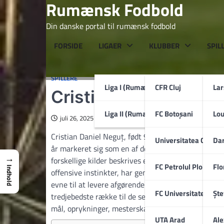
Rumænsk Fodbold
Skip
to
Din danske portal til rumænsk fodbold
content
FORSIDE
LIGAER
KLUBBER
SPIL
SPILLERE
Liga I (Rumænien)
CFR Cluj
La
Cristian Neguț
Liga II (Rumænien)
FC Botoșani
Lo
juli 26, 2025
Cristian Daniel Neguț, født 9. december 1995 i indu
Universitatea Craiov
Dar
år markeret sig som en af de mere iøjnefaldende pro
→
forskellige kilder beskrives enten som angriber i 
FC Petrolul Ploiești
Flo
Indhold
offensive instinkter, har gennem sin karriere ken
evne til at levere afgørende aktioner på nøgletids
FC Universitatea Cluj
Ște
tredjebedste række til de seneste sæsoner i FC He
mål, oprykninger, mesterskabsguld og – senest – e
UTA Arad
Ale