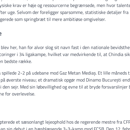
 fysiske krav er høje og ressourcerne begrænsede, men hvor talente
efter uge. Selvom der foreligger sparsomme, statistiske detaljer fra
ungerede som springbræt til mere ambitiøse omgivelser.
e
 blev her, han for alvor slog sit navn fast i den nationale bevidsthe
ringer i 34 ligakampe, hvilket var medvirkende til, at Chindia si
den bedste række.
ia spillede 2-2 på udebane mod Gaz Metan Mediaș. Et lille måneds t
r på øverste niveau; et dramatisk opgør mod Dinamo București end
 den sejr. Med sin løbevillighed og evne til at bryde forsvarslinjer 
ne for overlevelse.
epterede et sæsonlangt lejeophold hos de regerende mestre fra CF
ik han sin debut i en hæsblæsende 3-3-kamp mod FCSB. Den 12. feb