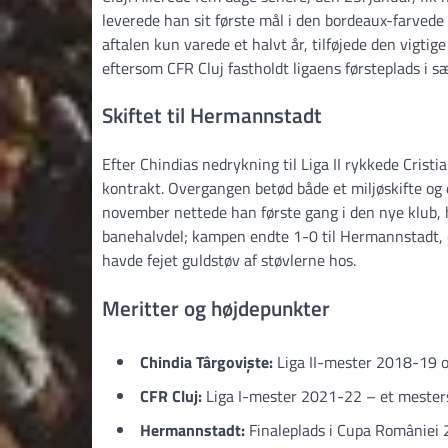
leverede han sit første mål i den bordeaux-farvede
aftalen kun varede et halvt år, tilføjede den vigtig
eftersom CFR Cluj fastholdt ligaens førsteplads i
Skiftet til Hermannstadt
Efter Chindias nedrykning til Liga II rykkede Crist
kontrakt. Overgangen betød både et miljøskifte og e
november nettede han første gang i den nye klub, 
banehalvdel; kampen endte 1-0 til Hermannstadt, 
havde fejet guldstøv af støvlerne hos.
Meritter og højde­punkter
Chindia Târgoviște:
Liga II-mester 2018-19 og
CFR Cluj:
Liga I-mester 2021-22 – et mesters
Hermannstadt:
Finaleplads i Cupa României 2