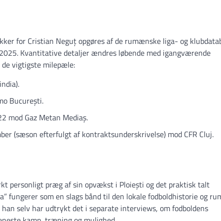
kker for Cristian Neguț opgøres af de rumænske liga- og klubdata
i 2025. Kvantitative detaljer ændres løbende med igangværende
 de vigtigste milepæle:
ndia).
mo București.
2022 mod Gaz Metan Mediaș.
ber (sæson efterfulgt af kontraktsunderskrivelse) mod CFR Cluj.
t personligt præg af sin opvækst i Ploiești og det praktisk talt
ea” fungerer som en slags bånd til den lokale fodboldhistorie og r
han selv har udtrykt det i separate interviews, om fodboldens
eneste kamp, træning og mulighed.