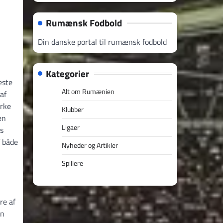
Rumænsk Fodbold
Din danske portal til rumænsk fodbold
Kategorier
este
Alt om Rumænien
af
ærke
Klubber
en
Ligaer
ts
f både
Nyheder og Artikler
Spillere
re af
en