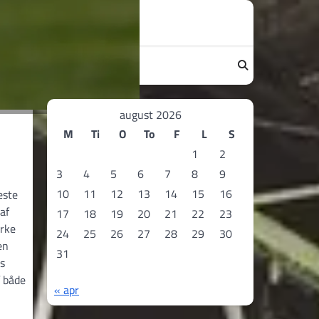
august 2026
M
Ti
O
To
F
L
S
1
2
3
4
5
6
7
8
9
10
11
12
13
14
15
16
este
af
17
18
19
20
21
22
23
ærke
24
25
26
27
28
29
30
en
31
ts
f både
« apr