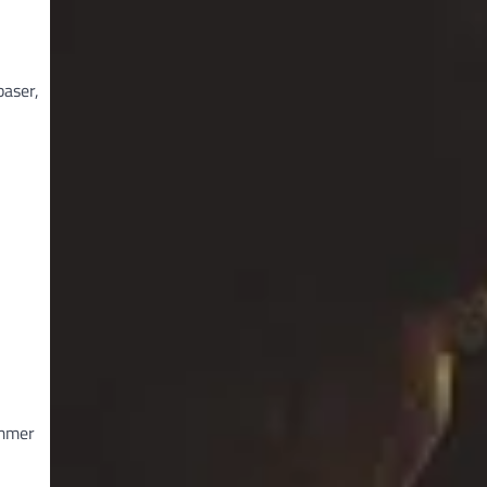
baser,
ummer