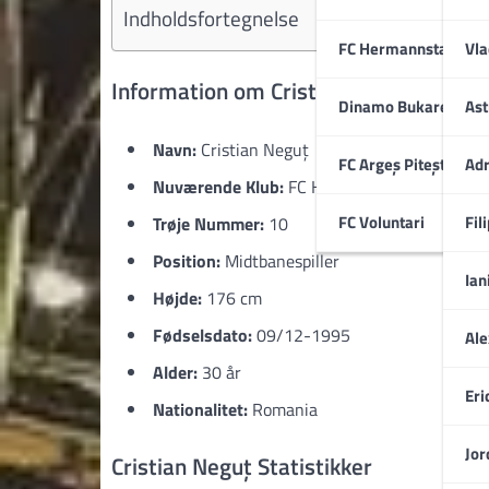
Indholdsfortegnelse
FC Hermannstadt
Vla
Information om Cristian Neguț
Dinamo Bukarest
Ast
Navn:
Cristian Neguț
FC Argeș Pitești
Adr
Nuværende Klub:
FC Hermannstadt
FC Voluntari
Fil
Trøje Nummer:
10
Position:
Midtbanespiller
Ian
Højde:
176 cm
Fødselsdato:
09/12-1995
Ale
Alder:
30 år
Eri
Nationalitet:
Romania
Jor
Cristian Neguț Statistikker