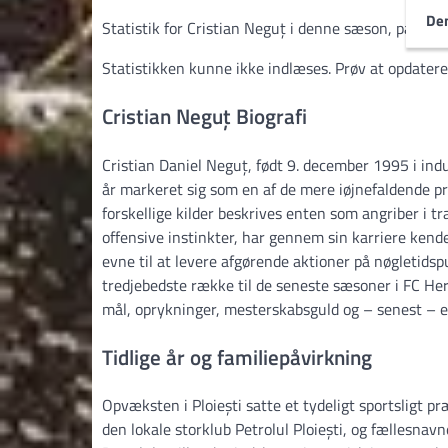
Den
Statistik for Cristian Neguț i denne sæson, på tværs
Statistikken kunne ikke indlæses. Prøv at opdatere
Cristian Neguț Biografi
Cristian Daniel Neguț, født 9. december 1995 i indu
år markeret sig som en af de mere iøjnefaldende pro
forskellige kilder beskrives enten som angriber i 
offensive instinkter, har gennem sin karriere ken
evne til at levere afgørende aktioner på nøgletids
tredjebedste række til de seneste sæsoner i FC He
mål, oprykninger, mesterskabsguld og – senest – e
Tidlige år og familiepåvirkning
Opvæksten i Ploiești satte et tydeligt sportsligt p
den lokale storklub Petrolul Ploiești, og fællesna