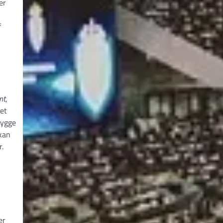
er
f
nt
,
det
bygge
 kan
r.
er