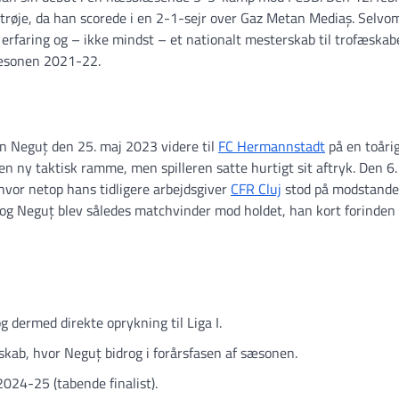
 trøje, da han scorede i en 2-1-sejr over Gaz Metan Mediaș. Selvo
e erfaring og – ikke mindst – et nationalt mesterskab til trofæskab
 sæsonen 2021-22.
ian Neguț den 25. maj 2023 videre til
FC Hermannstadt
på en toåri
n ny taktisk ramme, men spilleren satte hurtigt sit aftryk. Den 6.
hvor netop hans tidligere arbejdsgiver
CFR Cluj
stod på modstande
og Neguț blev således matchvinder mod holdet, han kort forinden
 dermed direkte oprykning til Liga I.
kab, hvor Neguț bidrog i forårsfasen af sæsonen.
024-25 (tabende finalist).