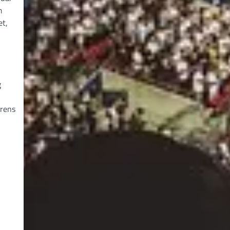
m
et,
g
rens