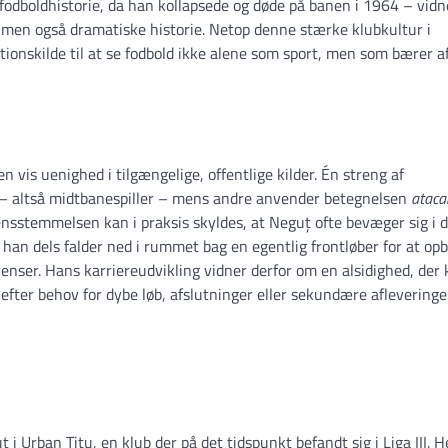
 fodboldhistorie, da han kollapsede og døde på banen i 1964 – vidn
, men også dramatiske historie. Netop denne stærke klubkultur i
ionskilde til at se fodbold ikke alene som sport, men som bærer a
 vis uenighed i tilgængelige, offentlige kilder. Én streng af
– altså midtbanespiller – mens andre anvender betegnelsen
ataca
ensstemmelsen kan i praksis skyldes, at Neguț ofte bevæger sig i 
han dels falder ned i rummet bag en egentlig frontløber for at op
kvenser. Hans karriereudvikling vidner derfor om en alsidighed, der
t efter behov for dybe løb, afslutninger eller sekundære afleveringe
 i Urban Titu, en klub der på det tidspunkt befandt sig i Liga III. H