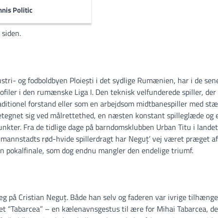
nis Politic
 af alle turneringer:
 siden.
stri- og fodboldbyen Ploiești i det sydlige Rumænien, har i de sen
filer i den rumænske Liga I. Den teknisk velfunderede spiller, der 
traditionel forstand eller som en arbejdsom midtbanespiller med st
detegnet sig ved målrettethed, en næsten konstant spilleglæde og 
punkter. Fra de tidlige dage på barndomsklubben Urban Titu i lande
rmannstadts rød-hvide spillerdragt har Neguț’ vej været præget a
n pokalfinale, som dog endnu mangler den endelige triumf.
ræg på Cristian Neguț. Både han selv og faderen var ivrige tilhænge
vnet “Tabarcea” – en kælenavnsgestus til ære for Mihai Tabarcea, d