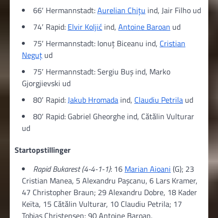
66′ Hermannstadt:
Aurelian Chițu
ind, Jair Filho ud
74′ Rapid:
Elvir Koljić
ind,
Antoine Baroan
ud
75′ Hermannstadt: Ionuț Biceanu ind,
Cristian
Neguț
ud
75′ Hermannstadt: Sergiu Buș ind, Marko
Gjorgjievski ud
80′ Rapid:
Jakub Hromada
ind,
Claudiu Petrila
ud
80′ Rapid: Gabriel Gheorghe ind, Cătălin Vulturar
ud
Startopstillinger
Rapid Bukarest (4-4-1-1)
: 16
Marian Aioani
(G); 23
Cristian Manea, 5 Alexandru Paşcanu, 6 Lars Kramer,
47 Christopher Braun; 29 Alexandru Dobre, 18 Kader
Keïta, 15 Cătălin Vulturar, 10 Claudiu Petrila; 17
Tobias Christensen; 90 Antoine Baroan.