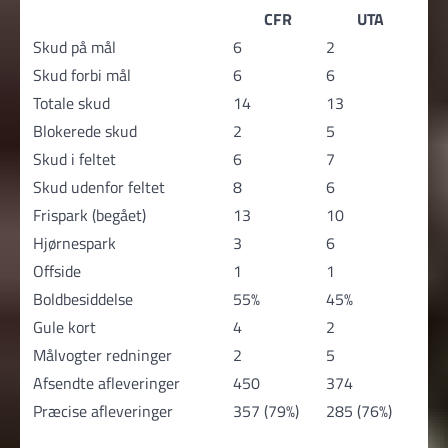
CFR
UTA
Skud på mål
6
2
Skud forbi mål
6
6
Totale skud
14
13
Blokerede skud
2
5
Skud i feltet
6
7
Skud udenfor feltet
8
6
Frispark (begået)
13
10
Hjørnespark
3
6
Offside
1
1
Boldbesiddelse
55%
45%
Gule kort
4
2
Målvogter redninger
2
5
Afsendte afleveringer
450
374
Præcise afleveringer
357 (79%)
285 (76%)