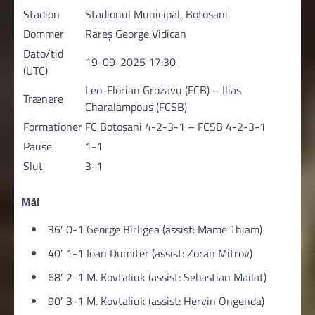
Stadion
Stadionul Municipal, Botoşani
Dommer
Rareș George Vidican
Dato/tid
19-09-2025 17:30
(UTC)
Leo-Florian Grozavu (FCB) – Ilias
Trænere
Charalampous (FCSB)
Formationer
FC Botoșani 4-2-3-1 – FCSB 4-2-3-1
Pause
1-1
Slut
3-1
Mål
36′ 0-1 George Bîrligea (assist: Mame Thiam)
40′ 1-1 Ioan Dumiter (assist: Zoran Mitrov)
68′ 2-1 M. Kovtaliuk (assist: Sebastian Mailat)
90′ 3-1 M. Kovtaliuk (assist: Hervin Ongenda)