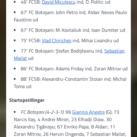
46′ FCSB:
David Miculescu
ind, D. Politic ud
67′ FC Botoșani: John Petro ind, Aldair Neves Paulo
Faustino ud
67′ FC Botoșani: M. Kovtaliuk ind, Ioan Dumiter ud
75′ FCSB:
Vlad Chiricheș
ind, Mihai Lixandru ud
77′ FC Botoșani: Ștefan Bodișteanu ind,
Sebastian
Mailat
ud
86′ FC Botoșani: Adams Friday ind, Zoran Mitrov ud
88′ FCSB: Alexandru-Constantin Stoian ind, Michal
Toma ud
Startopstillinger
FC Botoșani (4-2-3-1)
: 99
Giannis Anestis
(G); 73
Narcis Ilaș, 4 Andrei Miron, 23 Elhadji Diaw, 30
Alexandru Țigănașu; 67 Enriko Papa, 8 Aldair; 11
Zoran Mitrov, 26 Hervin Ongenda, 7 Sebastian Mailat;