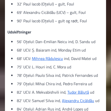
32′ Paul Iacob (Oțelul) – gult, Foul
69′ Alexandru Cicâldău (UCV) – gult, Foul
90′ Paul Iacob (Oțelul) – gult og rødt, Foul
Udskiftninger
56′ Oțelul: Dan-Emilian Neicu ind, D. Sandu ud
68′ UCV: Ș. Baiaram ind, Monday Etim ud
68′ UCV:
Mihnea Rădulescu
ind, David Matei ud
75′ UCV: L. Houri ind, C. Mora ud
78′ Oțelul: Paulo Silva ind, Patrick Fernandes ud
79′ Oțelul: Mihai Chira ind, Pedro Ferreira ud
82′ UCV: A. Mekvabishvili ind,
Tudor Băluță
ud
82′ UCV: Samuel Silva ind,
Alexandru Cicâldău
ud
84′ Oțelul: Adrian Rus ind, André Lopes ud