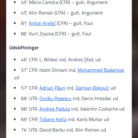
45′ Mário Camora (CFR) – gult, Argument
45′ Alin Roman (UTA) – gult, Argument
81′
Anton Krešić
(CFR) – gult, Foul
86′ Kurt Zouma (CFR) – gult, Foul
Udskiftninger
46′ CFR: L. Biliboc ind, Andres Șfaiț ud
57′ CFR: Islam Slimani ind,
Muhammed Badamosi
ud
57′ CFR:
Adrian Păun
ind,
Damjan Đoković
ud
68′ UTA:
Ovidiu Popescu
ind, Denis Hrezdac ud
68′ UTA:
Andrea Padula
ind, Valentin Costache ud
69′ CFR:
Tidiane Keita
ind, Karlo Muhar ud
74′ UTA: David Barbu ind, Alin Roman ud