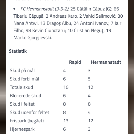
FC Hermannstadt (3-5-2)
: 25 Cătălin Căbuz (G); 66
Tiberiu Căpuşă, 3 Andreas Karo, 2 Vahid Selimović; 30
Nana Antwi, 13 Dragoș Albu, 24 Antoni Ivanov, 7 Jair
Filho, 98 Kevin Ciubotaru; 10 Cristian Neguț, 19
Marko Gjorgjievski.
Statistik
Rapid
Hermannstadt
Skud på mål
4
3
Skud forbi mål
6
5
Totale skud
16
12
Blokerede skud
6
4
Skud i feltet
8
8
Skud udenfor feltet
8
4
Frispark (begået)
13
12
Hjørnespark
6
3