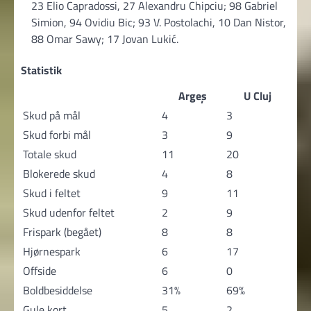
23 Elio Capradossi, 27 Alexandru Chipciu; 98 Gabriel
Simion, 94 Ovidiu Bic; 93 V. Postolachi, 10 Dan Nistor,
88 Omar Sawy; 17 Jovan Lukić.
Statistik
Argeș
U Cluj
Skud på mål
4
3
Skud forbi mål
3
9
Totale skud
11
20
Blokerede skud
4
8
Skud i feltet
9
11
Skud udenfor feltet
2
9
Frispark (begået)
8
8
Hjørnespark
6
17
Offside
6
0
Boldbesiddelse
31%
69%
Gule kort
5
2