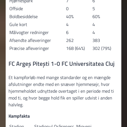
Hjørnespark
7
6
Offside
0
5
Boldbesiddelse
40%
60%
Gule kort
4
4
Målvogter redninger
6
4
Afsendte afleveringer
262
383
Præcise afleveringer
168 (64%)
302 (79%)
FC Argeș Pitești 1-0 FC Universitatea Cluj
Et kampforløb med mange standarder og en mængde
afslutninger endte med en snæver hjemmesejr, hvor
hjemmeholdet udnyttede overtaget i en periode med ti
mod ti, og hvor begge hold fik en spiller udvist i anden
halvleg.
Kampfakta
Stadion
Stadionul Orăşenesc, Mioveni