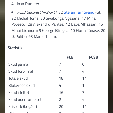
41 Ioan Dumiter.
FCSB Bukarest (4-2-3-1)
: 32
Ștefan Târnovanu
(G);
22 Michal Toma, 30 Siyabonga Ngezana, 17 Mihai
Popescu, 28 Alexandru Pantea; 42 Baba Alhassan, 16
Mihai Lixandru; 9 George Bîrligea, 10 Florin Tănase, 20
D. Politic; 93 Mame Thiam.
Statistik
FCB
FCSB
Skud på mål
7
6
Skud forbi mål
7
4
Totale skud
18
11
Blokerede skud
4
1
Skud i feltet
16
7
Skud udenfor feltet
2
4
Frispark (begået)
20
14