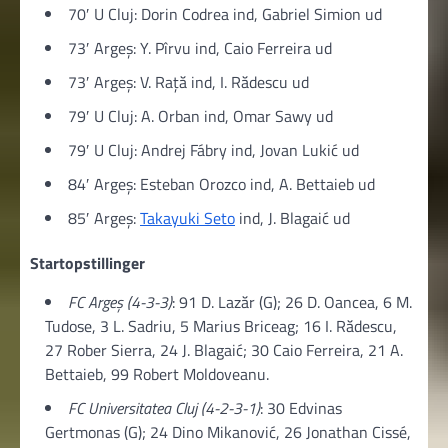
70′ U Cluj: Dorin Codrea ind, Gabriel Simion ud
73′ Argeș: Y. Pîrvu ind, Caio Ferreira ud
73′ Argeș: V. Raţă ind, I. Rădescu ud
79′ U Cluj: A. Orban ind, Omar Sawy ud
79′ U Cluj: Andrej Fábry ind, Jovan Lukić ud
84′ Argeș: Esteban Orozco ind, A. Bettaieb ud
85′ Argeș:
Takayuki Seto
ind, J. Blagaić ud
Startopstillinger
FC Argeș (4-3-3)
: 91 D. Lazăr (G); 26 D. Oancea, 6 M.
Tudose, 3 L. Sadriu, 5 Marius Briceag; 16 I. Rădescu,
27 Rober Sierra, 24 J. Blagaić; 30 Caio Ferreira, 21 A.
Bettaieb, 99 Robert Moldoveanu.
FC Universitatea Cluj (4-2-3-1)
: 30 Edvinas
Gertmonas (G); 24 Dino Mikanović, 26 Jonathan Cissé,