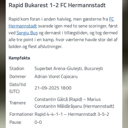
Rapid Bukarest 1-2 FC Hermannstadt
Rapid kom foran i anden halvleg, men gæsterne fra
FC
Hermannstadt
svarede igen med to sene scoringer, først
ved
Sergiu Buș
og dernæst i tillægstiden, og tog dermed
alle tre point i en kamp, hvor værterne havde stor del af
bolden og flest afslutninger.
Kampfakta
Stadion
Superbet Arena-Giulești, București
Dommer
Adrian Viorel Cojocaru
Dato/tid
21-09-2025 18:00
(UTC)
Constantin Gâlcă (Rapid) – Marius
Trænere
Constantin Măldărăşanu (Hermannstadt)
Formationer
Rapid 4-4-1-1 – Hermannstadt 3-5-2
Pause
0-0