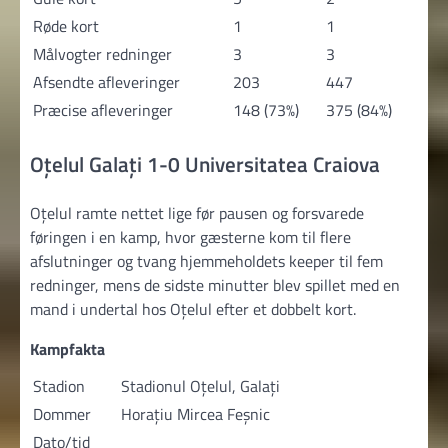
Røde kort
1
1
Målvogter redninger
3
3
Afsendte afleveringer
203
447
Præcise afleveringer
148 (73%)
375 (84%)
Oțelul Galați 1-0 Universitatea Craiova
Oțelul ramte nettet lige før pausen og forsvarede
føringen i en kamp, hvor gæsterne kom til flere
afslutninger og tvang hjemmeholdets keeper til fem
redninger, mens de sidste minutter blev spillet med en
mand i undertal hos Oțelul efter et dobbelt kort.
Kampfakta
Stadion
Stadionul Oţelul, Galaţi
Dommer
Horațiu Mircea Feșnic
Dato/tid