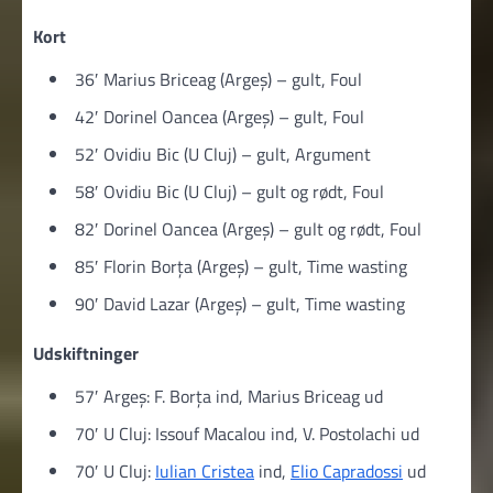
Kort
36′ Marius Briceag (Argeș) – gult, Foul
42′ Dorinel Oancea (Argeș) – gult, Foul
52′ Ovidiu Bic (U Cluj) – gult, Argument
58′ Ovidiu Bic (U Cluj) – gult og rødt, Foul
82′ Dorinel Oancea (Argeș) – gult og rødt, Foul
85′ Florin Borța (Argeș) – gult, Time wasting
90′ David Lazar (Argeș) – gult, Time wasting
Udskiftninger
57′ Argeș: F. Borța ind, Marius Briceag ud
70′ U Cluj: Issouf Macalou ind, V. Postolachi ud
70′ U Cluj:
Iulian Cristea
ind,
Elio Capradossi
ud