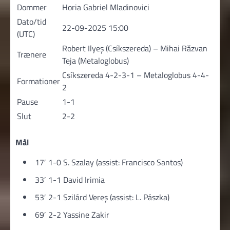
Dommer
Horia Gabriel Mladinovici
Dato/tid
22-09-2025 15:00
(UTC)
Robert Ilyeş (Csíkszereda) – Mihai Răzvan
Trænere
Teja (Metaloglobus)
Csíkszereda 4-2-3-1 – Metaloglobus 4-4-
Formationer
2
Pause
1-1
Slut
2-2
Mål
17′ 1-0 S. Szalay (assist: Francisco Santos)
33′ 1-1 David Irimia
53′ 2-1 Szilárd Vereș (assist: L. Pászka)
69′ 2-2 Yassine Zakir