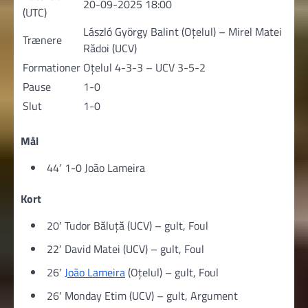
20-09-2025 18:00
(UTC)
László György Balint (Oțelul) – Mirel Matei
Trænere
Rădoi (UCV)
Formationer
Oțelul 4-3-3 – UCV 3-5-2
Pause
1-0
Slut
1-0
Mål
44′ 1-0 João Lameira
Kort
20′ Tudor Băluță (UCV) – gult, Foul
22′ David Matei (UCV) – gult, Foul
26′
João Lameira
(Oțelul) – gult, Foul
26′ Monday Etim (UCV) – gult, Argument