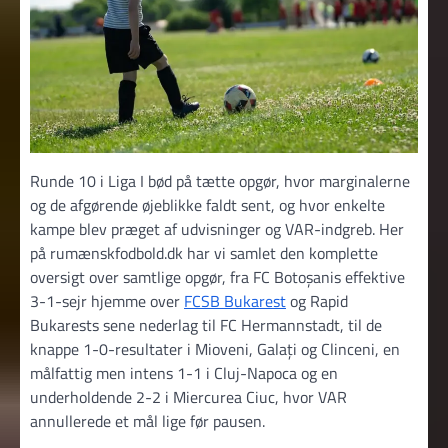
Runde 10 i Liga I bød på tætte opgør, hvor marginalerne
og de afgørende øjeblikke faldt sent, og hvor enkelte
kampe blev præget af udvisninger og VAR-indgreb. Her
på rumænskfodbold.dk har vi samlet den komplette
oversigt over samtlige opgør, fra FC Botoșanis effektive
3-1-sejr hjemme over
FCSB Bukarest
og Rapid
Bukarests sene nederlag til FC Hermannstadt, til de
knappe 1-0-resultater i Mioveni, Galați og Clinceni, en
målfattig men intens 1-1 i Cluj-Napoca og en
underholdende 2-2 i Miercurea Ciuc, hvor VAR
annullerede et mål lige før pausen.