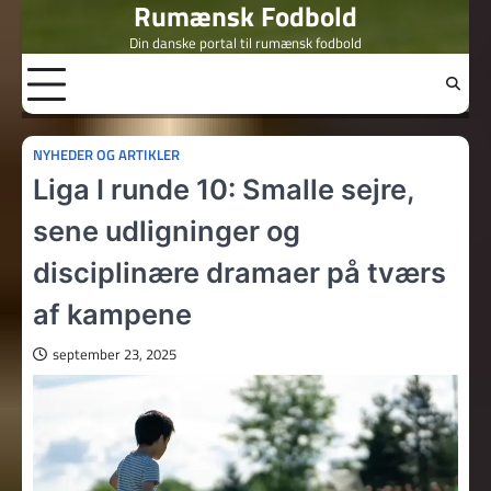
Rumænsk Fodbold
Skip
to
Din danske portal til rumænsk fodbold
content
NYHEDER OG ARTIKLER
Liga I runde 10: Smalle sejre,
sene udligninger og
disciplinære dramaer på tværs
af kampene
september 23, 2025