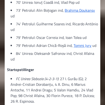
70′ Unirea: Ionuț Coadă ind, Vlad Pop ud
73′ Petrolul: Alin Boțogan ind,
Brahima Doukansy
ud
74′ Petrolul: Guilherme Soares ind, Ricardo António
ud
79′ Petrolul: Oscar Correia ind, Ioan Tolea ud
79′ Petrolul: Adrian Chică-Roșă ind,
Tommi Jyry
ud
84′ Unirea: Oleksandr Safronov ind, Christ Afalna
ud
Startopstillinger
FC Unirea Slobozia (4-2-3-1)
: 27 I. Gurău (G); 2
Andrei-Cristian Dorobanțu, 4 A. Dinu, 6 Marius
Antoche, 11 Andrei Dragu; 5 Valon Hamdiu, 24 Vlad
Pop; 98 Christ Afalna, 30 Florin Purece, 18 P. Dulcea;
26 R. Espinosa.