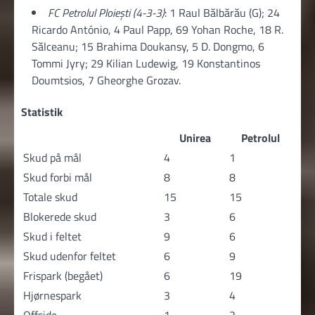
FC Petrolul Ploiești (4-3-3)
: 1 Raul Bălbărău (G); 24
Ricardo António, 4 Paul Papp, 69 Yohan Roche, 18 R.
Sălceanu; 15 Brahima Doukansy, 5 D. Dongmo, 6
Tommi Jyry; 29 Kilian Ludewig, 19 Konstantinos
Doumtsios, 7 Gheorghe Grozav.
Statistik
Unirea
Petrolul
Skud på mål
4
1
Skud forbi mål
8
8
Totale skud
15
15
Blokerede skud
3
6
Skud i feltet
9
6
Skud udenfor feltet
6
9
Frispark (begået)
6
19
Hjørnespark
3
4
Offside
1
2