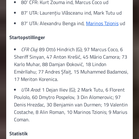
80′ CFR: Kurt Zouma ind, Marcus Coco ud
87′ UTA: Laurențiu Vlăsceanu ind, Mark Tutu ud
87′ UTA: Alexandru Benga ind,
Marinos Tzionis
ud
Startopstillinger
CFR Cluj
: 89 Ottó Hindrich (G); 97 Marcus Coco, 6
Sheriff Sinyan, 47 Anton Krešić, 45 Mário Camora; 73
Karlo Muhar, 88 Damjan Đoković, 18 Lindon
Emërllahu; 77 Andres Șfaiț, 15 Muhammed Badamosi,
17 Meriton Korenica.
UTA Arad
: 1 Dejan Iliev (G); 2 Mark Tutu, 6 Florent
Poulolo, 60 Dmytro Pospelov, 3 Din Alomerovic; 97
Denis Hrezdac, 30 Benjamin van Durmen; 19 Valentin
Costache, 8 Alin Roman, 10 Marinos Tzionis; 9 Marius
Coman.
Statistik