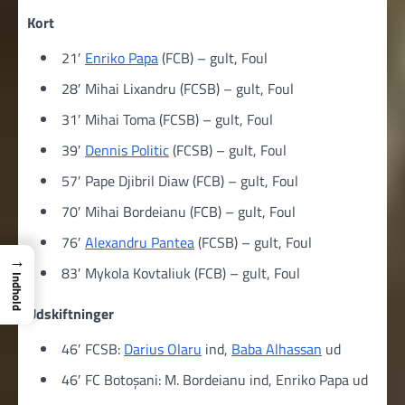
Kort
21′
Enriko Papa
(FCB) – gult, Foul
28′ Mihai Lixandru (FCSB) – gult, Foul
31′ Mihai Toma (FCSB) – gult, Foul
39′
Dennis Politic
(FCSB) – gult, Foul
57′ Pape Djibril Diaw (FCB) – gult, Foul
70′ Mihai Bordeianu (FCB) – gult, Foul
76′
Alexandru Pantea
(FCSB) – gult, Foul
→
83′ Mykola Kovtaliuk (FCB) – gult, Foul
Indhold
Udskiftninger
46′ FCSB:
Darius Olaru
ind,
Baba Alhassan
ud
46′ FC Botoșani: M. Bordeianu ind, Enriko Papa ud