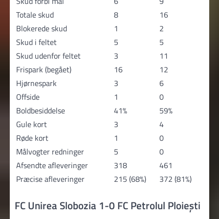
Skud forbi mål
6
9
Totale skud
8
16
Blokerede skud
1
2
Skud i feltet
5
5
Skud udenfor feltet
3
11
Frispark (begået)
16
12
Hjørnespark
3
6
Offside
1
0
Boldbesiddelse
41%
59%
Gule kort
3
4
Røde kort
1
0
Målvogter redninger
5
0
Afsendte afleveringer
318
461
Præcise afleveringer
215 (68%)
372 (81%)
FC Unirea Slobozia 1-0 FC Petrolul Ploiești