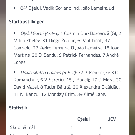
84′ Oțelul: Vadik Soriano ind, João Lameira ud
Startopstillinger
Oțelul Galați (4-3-3)
: 1 Cosmin Dur-Bozoancă (G); 2
Milen Zhelev, 31 Diego Živulić, 6 Paul Iacob, 97
Conrado; 27 Pedro Ferreira, 8 João Lameira, 18 João
Martins; 20 D. Sandu, 9 Patrick Fernandes, 7 André
Lopes.
Universitatea Craiova (3-5-2)
: 77 P. Isenko (G); 3 O.
Romanchuk, 6 V. Screciu, 15 J. Badelj; 17 C. Mora, 30
David Matei, 8 Tudor Băluță, 20 Alexandru Cicâldău,
11 N. Bancu; 12 Monday Etim, 39 Aimé Labe.
Statistik
Oțelul
UCV
Skud på mål
1
5