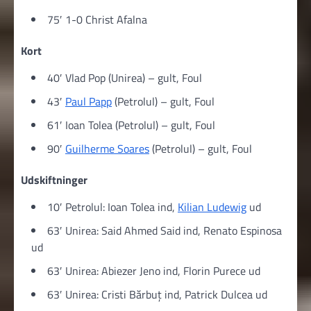
75′ 1-0 Christ Afalna
Kort
40′ Vlad Pop (Unirea) – gult, Foul
43′
Paul Papp
(Petrolul) – gult, Foul
61′ Ioan Tolea (Petrolul) – gult, Foul
90′
Guilherme Soares
(Petrolul) – gult, Foul
Udskiftninger
10′ Petrolul: Ioan Tolea ind,
Kilian Ludewig
ud
63′ Unirea: Said Ahmed Said ind, Renato Espinosa
ud
63′ Unirea: Abiezer Jeno ind, Florin Purece ud
63′ Unirea: Cristi Bărbuț ind, Patrick Dulcea ud