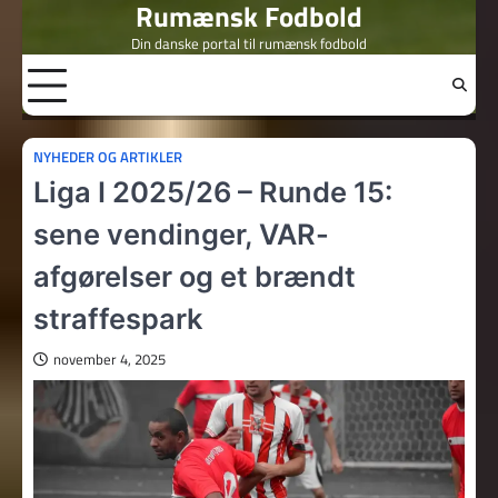
Rumænsk Fodbold
Skip
to
Din danske portal til rumænsk fodbold
content
NYHEDER OG ARTIKLER
Liga I 2025/26 – Runde 15:
sene vendinger, VAR-
afgørelser og et brændt
straffespark
november 4, 2025