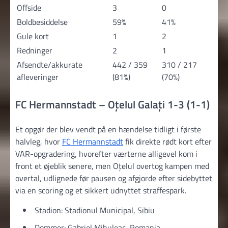
Offside
3
0
Boldbesiddelse
59%
41%
Gule kort
1
2
Redninger
2
1
Afsendte/akkurate
442 / 359
310 / 217
afleveringer
(81%)
(70%)
FC Hermannstadt – Oțelul Galați 1-3 (1-1)
Et opgør der blev vendt på en hændelse tidligt i første
halvleg, hvor
FC Hermannstadt
fik direkte rødt kort efter
VAR-opgradering, hvorefter værterne alligevel kom i
front et øjeblik senere, men Oțelul overtog kampen med
overtal, udlignede før pausen og afgjorde efter sidebyttet
via en scoring og et sikkert udnyttet straffespark.
Stadion: Stadionul Municipal, Sibiu
Dommer: Gabriel Mihuleac, Romania