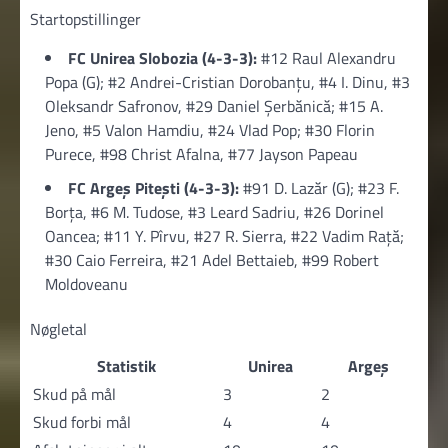
Startopstillinger
FC Unirea Slobozia (4-3-3):
#12 Raul Alexandru
Popa (G); #2 Andrei-Cristian Dorobanțu, #4 I. Dinu, #3
Oleksandr Safronov, #29 Daniel Şerbănică; #15 A.
Jeno, #5 Valon Hamdiu, #24 Vlad Pop; #30 Florin
Purece, #98 Christ Afalna, #77 Jayson Papeau
FC Argeș Pitești (4-3-3):
#91 D. Lazăr (G); #23 F.
Borţa, #6 M. Tudose, #3 Leard Sadriu, #26 Dorinel
Oancea; #11 Y. Pîrvu, #27 R. Sierra, #22 Vadim Rață;
#30 Caio Ferreira, #21 Adel Bettaieb, #99 Robert
Moldoveanu
Nøgletal
Statistik
Unirea
Argeș
Skud på mål
3
2
Skud forbi mål
4
4