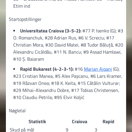
Etim ind
Startopstillinger
Universitatea Craiova (3-5-2):
#77 P. Isenko (G); #3
O. Romanchuk, #28 Adrian Rus, #6 V. Screciu; #17
Christian Mora, #30 David Matei, #8 Tudor Băluță, #20
Alexandru Cicâldău, #11 N. Bancu; #9 Assad Hamlawi,
#10 Ș. Baiaram
Rapid Bukarest (4-2-3-1):
#16
Marian Aioani
(G);
#23 Cristian Manea, #5 Alex Pașcanu, #6 Lars Kramer,
#19 Răzvan Onea; #18 K. Keita, #15 Cătălin Vulturar;
#29 Mihai-Alexandru Dobre, #17 Tobias Christensen,
#10 Claudiu Petrila; #95 Elvir Koljić
Nøgletal
Statistik
Craiova
Rapid
Skud på mål
9
3