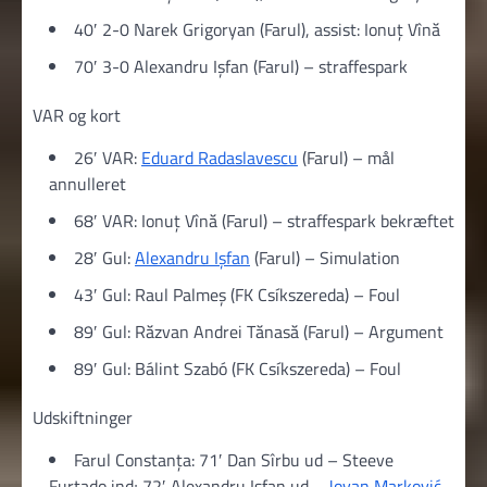
40′ 2-0 Narek Grigoryan (Farul), assist: Ionuț Vînă
70′ 3-0 Alexandru Ișfan (Farul) – straffespark
VAR og kort
26′ VAR:
Eduard Radaslavescu
(Farul) – mål
annulleret
68′ VAR: Ionuț Vînă (Farul) – straffespark bekræftet
28′ Gul:
Alexandru Ișfan
(Farul) – Simulation
43′ Gul: Raul Palmeș (FK Csíkszereda) – Foul
89′ Gul: Răzvan Andrei Tănasă (Farul) – Argument
89′ Gul: Bálint Szabó (FK Csíkszereda) – Foul
Udskiftninger
Farul Constanța: 71′ Dan Sîrbu ud – Steeve
Furtado ind; 72′ Alexandru Ișfan ud –
Jovan Marković