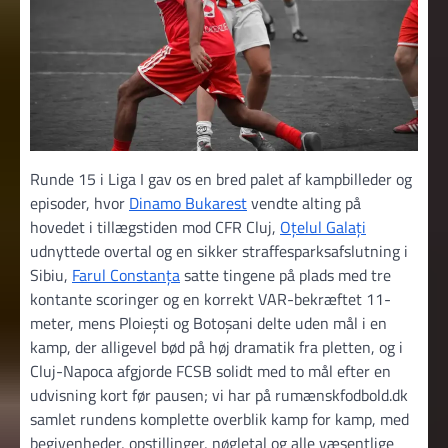
Runde 15 i Liga I gav os en bred palet af kampbilleder og
episoder, hvor
Dinamo Bukarest
vendte alting på
hovedet i tillægstiden mod CFR Cluj,
Oțelul Galați
udnyttede overtal og en sikker straffesparksafslutning i
Sibiu,
Farul Constanța
satte tingene på plads med tre
kontante scoringer og en korrekt VAR-bekræftet 11-
meter, mens Ploiești og Botoșani delte uden mål i en
kamp, der alligevel bød på høj dramatik fra pletten, og i
Cluj-Napoca afgjorde FCSB solidt med to mål efter en
udvisning kort før pausen; vi har på rumænskfodbold.dk
samlet rundens komplette overblik kamp for kamp, med
begivenheder, opstillinger, nøgletal og alle væsentlige