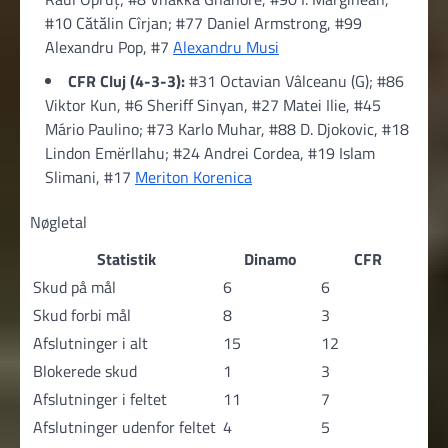
#10 Cătălin Cîrjan; #77 Daniel Armstrong, #99
Alexandru Pop, #7
Alexandru Musi
CFR Cluj (4-3-3):
#31 Octavian Vâlceanu (G); #86
Viktor Kun, #6 Sheriff Sinyan, #27 Matei Ilie, #45
Mário Paulino; #73 Karlo Muhar, #88 D. Djokovic, #18
Lindon Emërllahu; #24 Andrei Cordea, #19 Islam
Slimani, #17
Meriton Korenica
Nøgletal
Statistik
Dinamo
CFR
Skud på mål
6
6
Skud forbi mål
8
3
Afslutninger i alt
15
12
Blokerede skud
1
3
Afslutninger i feltet
11
7
Afslutninger udenfor feltet
4
5