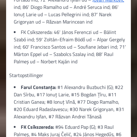
ind; 86′ Diogo Ramalho ud – André Seruca ind; 86′
Ionuț Larie ud – Lucas Pellegrini ind; 87′ Narek
Grigoryan ud – Răzvan Marincean ind
FK Csíkszereda: 46′ János Ferenczi ud – Bálint
Szabó ind; 59′ Zoltán-Efraim Bödő ud – Alpar Gergely
ind; 60′ Francisco Santos ud – Soufiane Jebari ind; 71′
Márton Eppel ud – Szabolcs Szalay ind; 88′ Raul
Palmeș ud – Norbert Kaján ind
Startopstillinger
Farul Constanța:
#1 Alexandru Buzbuchi (G); #22
Dan Sîrbu, #17 Ionuț Larie, #15 Bogdan Țîru, #11
Cristian Ganea; #8 Ionuț Vînă, #77 Diogo Ramalho,
#20 Eduard Radaslavescu; #30 Narek Grigoryan, #31
Alexandru Ișfan, #7 Răzvan Andrei Tănasă
FK Csíkszereda:
#94 Eduard Pap (G); #3 Raul
Palmeș, #4 Maks Juraj Čelić, #24 János Hegedűs, #6