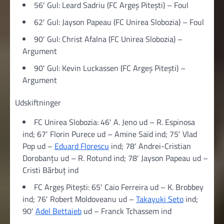
56′ Gul: Leard Sadriu (FC Argeș Pitești) – Foul
62′ Gul: Jayson Papeau (FC Unirea Slobozia) – Foul
90′ Gul: Christ Afalna (FC Unirea Slobozia) –
Argument
90′ Gul: Kevin Luckassen (FC Argeș Pitești) –
Argument
Udskiftninger
FC Unirea Slobozia: 46′ A. Jeno ud – R. Espinosa
ind; 67′ Florin Purece ud – Amine Saïd ind; 75′ Vlad
Pop ud –
Eduard Florescu
ind; 78′ Andrei-Cristian
Dorobanțu ud – R. Rotund ind; 78′ Jayson Papeau ud –
Cristi Bărbuț ind
FC Argeș Pitești: 65′ Caio Ferreira ud – K. Brobbey
ind; 76′ Robert Moldoveanu ud –
Takayuki Seto
ind;
90′
Adel Bettaieb
ud – Franck Tchassem ind