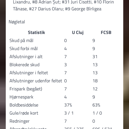
Lixandru, #8 Adrian Șut; #31 Juri Cisotti, #10 Florin
Tănase, #27 Darius Olaru; #9 George Bîrligea
Nøgletal
Statistik
U Cluj
FCSB
Skud på mål
0
9
Skud forbi mål
4
9
Afslutninger i alt
7
31
Blokerede skud
3
13
Afslutninger i feltet
7
13
Afslutninger udenfor feltet
0
18
Frispark (begået)
7
12
Hjørnespark
4
9
Boldbesiddelse
37%
63%
Gule/røde kort
3 / 1
1 / 0
Redninger
7
0