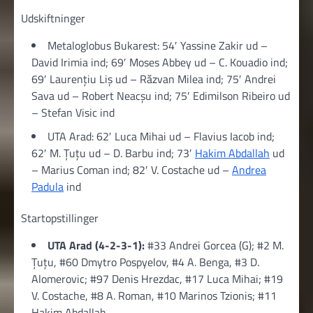
Udskiftninger
Metaloglobus Bukarest: 54′ Yassine Zakir ud –
David Irimia ind; 69′ Moses Abbey ud – C. Kouadio ind;
69′ Laurențiu Liș ud – Răzvan Milea ind; 75′ Andrei
Sava ud – Robert Neacşu ind; 75′ Edimilson Ribeiro ud
– Stefan Visic ind
UTA Arad: 62′ Luca Mihai ud – Flavius Iacob ind;
62′ M. Țuțu ud – D. Barbu ind; 73′
Hakim Abdallah
ud
– Marius Coman ind; 82′ V. Costache ud –
Andrea
Padula
ind
Startopstillinger
UTA Arad (4-2-3-1):
#33 Andrei Gorcea (G); #2 M.
Țuțu, #60 Dmytro Pospyelov, #4 A. Benga, #3 D.
Alomerovic; #97 Denis Hrezdac, #17 Luca Mihai; #19
V. Costache, #8 A. Roman, #10 Marinos Tzionis; #11
Hakim Abdallah