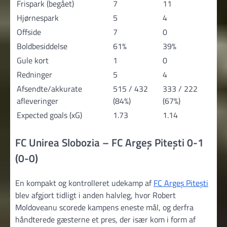
Frispark (begået)
7
11
Hjørnespark
5
4
Offside
7
0
Boldbesiddelse
61%
39%
Gule kort
1
0
Redninger
5
4
Afsendte/akkurate
515 / 432
333 / 222
afleveringer
(84%)
(67%)
Expected goals (xG)
1.73
1.14
FC Unirea Slobozia – FC Argeș Pitești 0-1
(0-0)
En kompakt og kontrolleret udekamp af
FC Argeș Pitești
blev afgjort tidligt i anden halvleg, hvor Robert
Moldoveanu scorede kampens eneste mål, og derfra
håndterede gæsterne et pres, der især kom i form af