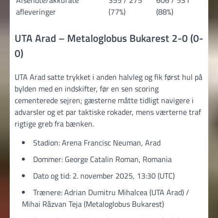
Afsendte/akkurate
355 / 275
606 / 531
afleveringer
(77%)
(88%)
UTA Arad – Metaloglobus Bukarest 2-0 (0-
0)
UTA Arad satte trykket i anden halvleg og fik først hul på
bylden med en indskifter, før en sen scoring
cementerede sejren; gæsterne måtte tidligt navigere i
advarsler og et par taktiske rokader, mens værterne traf
rigtige greb fra bænken.
Stadion: Arena Francisc Neuman, Arad
Dommer: George Catalin Roman, Romania
Dato og tid: 2. november 2025, 13:30 (UTC)
Trænere: Adrian Dumitru Mihalcea (UTA Arad) /
Mihai Răzvan Teja (Metaloglobus Bukarest)