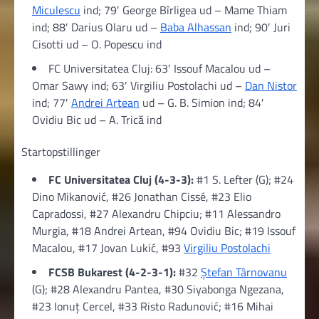
Miculescu
ind; 79′ George Bîrligea ud – Mame Thiam
ind; 88′ Darius Olaru ud –
Baba Alhassan
ind; 90′ Juri
Cisotti ud – O. Popescu ind
FC Universitatea Cluj: 63′ Issouf Macalou ud –
Omar Sawy ind; 63′ Virgiliu Postolachi ud –
Dan Nistor
ind; 77′
Andrei Artean
ud – G. B. Simion ind; 84′
Ovidiu Bic ud – A. Trică ind
Startopstillinger
FC Universitatea Cluj (4-3-3):
#1 S. Lefter (G); #24
Dino Mikanović, #26 Jonathan Cissé, #23 Elio
Capradossi, #27 Alexandru Chipciu; #11 Alessandro
Murgia, #18 Andrei Artean, #94 Ovidiu Bic; #19 Issouf
Macalou, #17 Jovan Lukić, #93
Virgiliu Postolachi
FCSB Bukarest (4-2-3-1):
#32
Ștefan Târnovanu
(G); #28 Alexandru Pantea, #30 Siyabonga Ngezana,
#23 Ionuț Cercel, #33 Risto Radunović; #16 Mihai