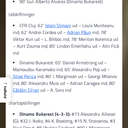
90′ Gul: Alberto Álvarez (Dinamo Bukarest)
Udskiftninger
CFR Cluj: 62′
Islam Slimani
ud – Louis Munteanu
ind; 62′ Andrei Cordea ud –
Adrian Păun
ind; 78′
Viktor Kun ud – L. Biliboc ind; 78′ Meriton Korenica ud
– Kurt Zouma ind; 85′ Lindon Emërllahu ud – Alin Fică
ind
Dinamo Bukarest: 65′ Daniel Armstrong ud –
Mamoudou Karamoko ind; 65′ Alexandru Pop ud –
Stipe Perica
ind; 80′ I. Marginean ud – Georgi Milanov
→
ind; 80′ Alexandru Musi ud – Adrian Caragea ind; 80′
Indhold
Cătălin Cîrjan
ud – A. Soro ind
Startopstillinger
Dinamo Bukarest (4-3-3):
#73 Alexandru Ailiesei
(G); #32 J. Ikoko, #4 K. Boateng, #15 N. Stoioanov, #3
Raul Opruț; #8 Vhakka Gnahoré, #90 I. Marginean,