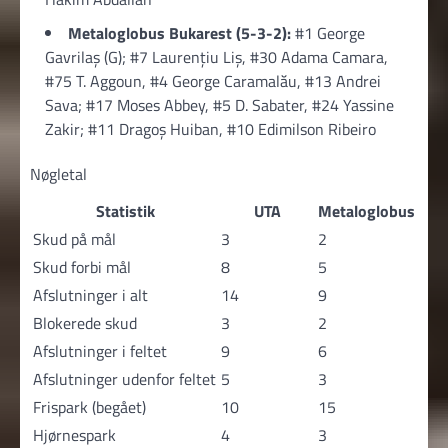
Metaloglobus Bukarest (5-3-2):
#1 George
Gavrilaș (G); #7 Laurențiu Liș, #30 Adama Camara,
#75 T. Aggoun, #4 George Caramalău, #13 Andrei
Sava; #17 Moses Abbey, #5 D. Sabater, #24 Yassine
Zakir; #11 Dragoş Huiban, #10 Edimilson Ribeiro
Nøgletal
Statistik
UTA
Metaloglobus
Skud på mål
3
2
Skud forbi mål
8
5
Afslutninger i alt
14
9
Blokerede skud
3
2
Afslutninger i feltet
9
6
Afslutninger udenfor feltet
5
3
Frispark (begået)
10
15
Hjørnespark
4
3