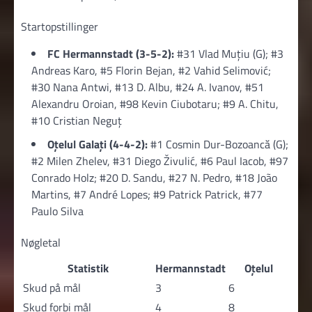
Startopstillinger
FC Hermannstadt (3-5-2):
#31 Vlad Muțiu (G); #3
Andreas Karo, #5 Florin Bejan, #2 Vahid Selimović;
#30 Nana Antwi, #13 D. Albu, #24 A. Ivanov, #51
Alexandru Oroian, #98 Kevin Ciubotaru; #9 A. Chitu,
#10 Cristian Neguț
Oțelul Galați (4-4-2):
#1 Cosmin Dur-Bozoancă (G);
#2 Milen Zhelev, #31 Diego Živulić, #6 Paul Iacob, #97
Conrado Holz; #20 D. Sandu, #27 N. Pedro, #18 João
Martins, #7 André Lopes; #9 Patrick Patrick, #77
Paulo Silva
Nøgletal
Statistik
Hermannstadt
Oțelul
Skud på mål
3
6
Skud forbi mål
4
8