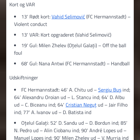
Kort og VAR
13′ Rødt kort:
Vahid Selimović
(FC Hermannstadt) –
Violent conduct
13′ VAR: Kort opgraderet (Vahid Selimović)
19′ Gul: Milen Zhelev (Oțelul Galați) – Off the ball
foul
68′ Gul: Nana Antwi (FC Hermannstadt) – Handball
Udskiftninger
FC Hermannstadt: 46′ A. Chitu ud –
Sergiu Buș
ind;
64′ Alexandru Oroian ud – L. Stancu ind; 64′ D. Albu
ud – C. Biceanu ind; 64′
Cristian Neguț
ud – Jair Filho
ind; 77′ A. Ivanov ud – D. Batista ind
Oțelul Galați: 52′ D. Sandu ud – D. Bordun ind; 85′
N. Pedro ud – Alin Ciobanu ind; 90′ André Lopes ud –
Manuel Lopes ind; 90′ Milen Zhelev ud – V. Murria ind