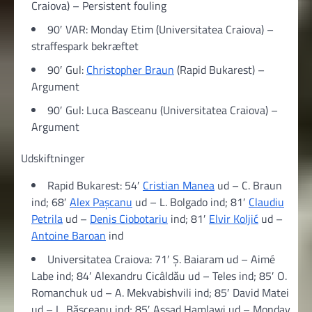
Craiova) – Persistent fouling
90′ VAR: Monday Etim (Universitatea Craiova) –
straffespark bekræftet
90′ Gul:
Christopher Braun
(Rapid Bukarest) –
Argument
90′ Gul: Luca Basceanu (Universitatea Craiova) –
Argument
Udskiftninger
Rapid Bukarest: 54′
Cristian Manea
ud – C. Braun
ind; 68′
Alex Pașcanu
ud – L. Bolgado ind; 81′
Claudiu
Petrila
ud –
Denis Ciobotariu
ind; 81′
Elvir Koljić
ud –
Antoine Baroan
ind
Universitatea Craiova: 71′ Ș. Baiaram ud – Aimé
Labe ind; 84′ Alexandru Cicâldău ud – Teles ind; 85′ O.
Romanchuk ud – A. Mekvabishvili ind; 85′ David Matei
ud – L. Băsceanu ind; 85′ Assad Hamlawi ud – Monday