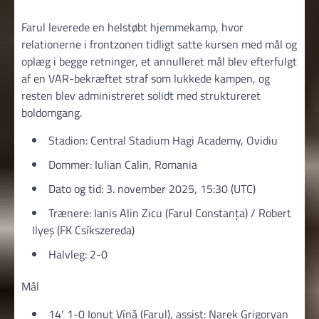
Farul leverede en helstøbt hjemmekamp, hvor
relationerne i frontzonen tidligt satte kursen med mål og
oplæg i begge retninger, et annulleret mål blev efterfulgt
af en VAR-bekræftet straf som lukkede kampen, og
resten blev administreret solidt med struktureret
boldomgang.
Stadion: Central Stadium Hagi Academy, Ovidiu
Dommer: Iulian Calin, Romania
Dato og tid: 3. november 2025, 15:30 (UTC)
Trænere: Ianis Alin Zicu (Farul Constanța) / Robert
Ilyeş (FK Csíkszereda)
Halvleg: 2-0
Mål
14′ 1-0 Ionuț Vînă (Farul), assist: Narek Grigoryan