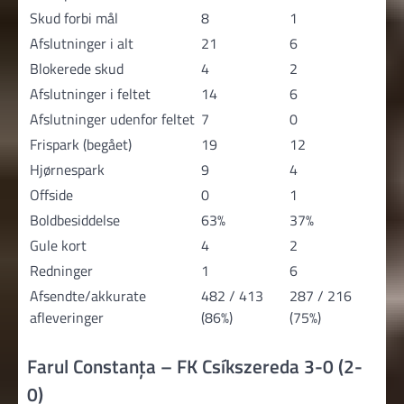
Skud forbi mål
8
1
Afslutninger i alt
21
6
Blokerede skud
4
2
Afslutninger i feltet
14
6
Afslutninger udenfor feltet
7
0
Frispark (begået)
19
12
Hjørnespark
9
4
Offside
0
1
Boldbesiddelse
63%
37%
Gule kort
4
2
Redninger
1
6
Afsendte/akkurate
482 / 413
287 / 216
afleveringer
(86%)
(75%)
Farul Constanța – FK Csíkszereda 3-0 (2-
0)