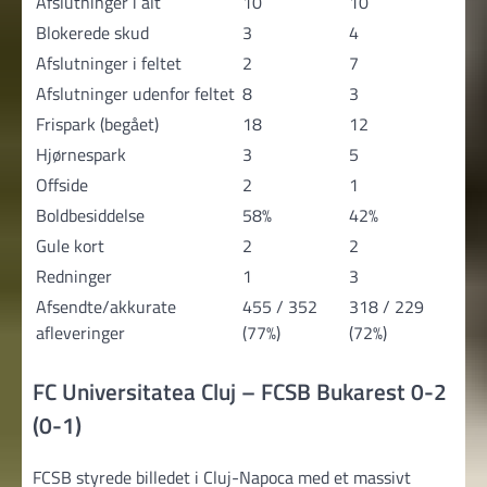
Afslutninger i alt
10
10
Blokerede skud
3
4
Afslutninger i feltet
2
7
Afslutninger udenfor feltet
8
3
Frispark (begået)
18
12
Hjørnespark
3
5
Offside
2
1
Boldbesiddelse
58%
42%
Gule kort
2
2
Redninger
1
3
Afsendte/akkurate
455 / 352
318 / 229
afleveringer
(77%)
(72%)
FC Universitatea Cluj – FCSB Bukarest 0-2
(0-1)
FCSB styrede billedet i Cluj-Napoca med et massivt