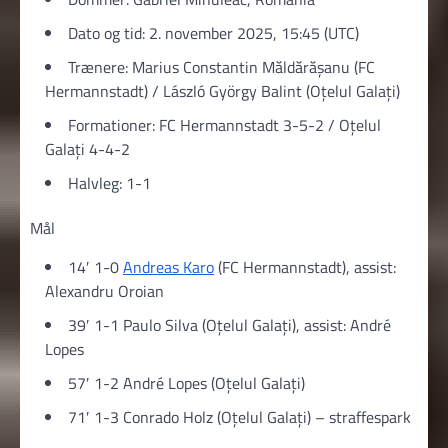
Dato og tid: 2. november 2025, 15:45 (UTC)
Trænere: Marius Constantin Măldărăşanu (FC
Hermannstadt) / László György Balint (Oțelul Galați)
Formationer: FC Hermannstadt 3-5-2 / Oțelul
Galați 4-4-2
Halvleg: 1-1
Mål
14′ 1-0
Andreas Karo
(FC Hermannstadt), assist:
Alexandru Oroian
39′ 1-1 Paulo Silva (Oțelul Galați), assist: André
Lopes
57′ 1-2 André Lopes (Oțelul Galați)
71′ 1-3 Conrado Holz (Oțelul Galați) – straffespark