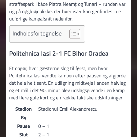
straffespark i både Piatra Neamț og Tunari – runden var
rig på nøgleøjeblikke, der hver især kan genfindes i de
udførlige kampafsnit nedenfor.
Indholdsfortegnelse
Politehnica Iasi 2-1 FC Bihor Oradea
Et opgør, hvor gæsterne slog til først, men hvor
Politehnica Iasi vendte kampen efter pausen og afgjorde
det hele helt sent. En udligning midtvejs i anden halvleg
og et mål i det 90. minut blev udslagsgivende i en kamp
med flere gule kort og en række taktiske udskiftninger.
Stadion
Stadionul Emil Alexandrescu
By
–
Pause
0 – 1
Slut
2 – 1