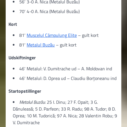
56′ 3-0 A. Nica (Metalul Buzău)
70′ 4-0 A. Nica (Metalul Buzău)
Kort
81′
Muscelul Câmpulung Elite
– gult kort
81′
Metalul Buzău
– gult kort
Udskiftninger
46′ Metalul: V. Dumitrache ud – A. Moldovan ind
46′ Metalul: D. Oprea ud – Claudiu Borțoneanu ind
Startopstillinger
Metalul Buzău
: 25 I. Dinu; 27 F. Opait; 3 G.
Dănuleasă; 5 D. Parfeon; 33 R. Radu; 98 A. Tudor; 8 D.
Oprea; 10 M. Tudorică; 97 A. Nica; 28 Valentin Robu; 9
V. Dumitrache