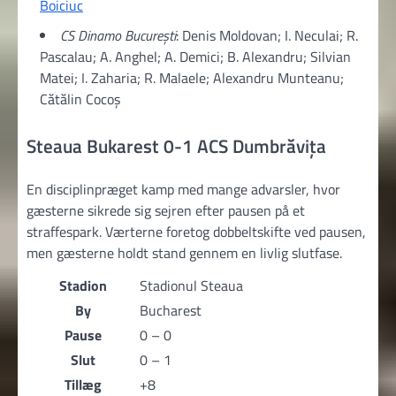
Boiciuc
CS Dinamo București
: Denis Moldovan; I. Neculai; R.
Pascalau; A. Anghel; A. Demici; B. Alexandru; Silvian
Matei; I. Zaharia; R. Malaele; Alexandru Munteanu;
Cătălin Cocoș
Steaua Bukarest 0-1 ACS Dumbrăvița
En disciplinpræget kamp med mange advarsler, hvor
gæsterne sikrede sig sejren efter pausen på et
straffespark. Værterne foretog dobbeltskifte ved pausen,
men gæsterne holdt stand gennem en livlig slutfase.
Stadion
Stadionul Steaua
By
Bucharest
Pause
0 – 0
Slut
0 – 1
Tillæg
+8