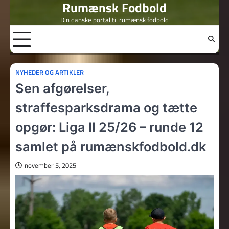
Rumænsk Fodbold
Skip
to
Din danske portal til rumænsk fodbold
content
NYHEDER OG ARTIKLER
Sen afgørelser,
straffesparksdrama og tætte
opgør: Liga II 25/26 – runde 12
samlet på rumænskfodbold.dk
november 5, 2025