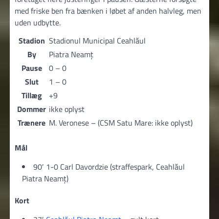
med friske ben fra bænken i løbet af anden halvleg, men
uden udbytte.
Stadion
Stadionul Municipal Ceahlăul
By
Piatra Neamţ
Pause
0 – 0
Slut
1 – 0
Tillæg
+9
Dommer
ikke oplyst
Trænere
M. Veronese – (CSM Satu Mare: ikke oplyst)
Mål
90′ 1-0 Carl Davordzie (straffespark, Ceahlăul
Piatra Neamţ)
Kort