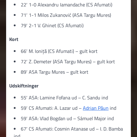
22′ 1-0 Alexandru Iamandache (CS Afumati)
71′ 1-1 Milos Zukanović (ASA Targu Mures)
79′ 2-1 V. Ghinet (CS Afumati)
Kort
66′ M. Ioniță (CS Afumati) – gult kort
72′ Z. Demeter (ASA Targu Mures) – gult kort
89′ ASA Targu Mures – gult kort
Udskiftninger
55′ ASA: Lamine Fofana ud – C. Sandu ind
59′ CS Afumati: A. Lazar ud –
Adrian Păun
ind
59′ ASA: Vlad Bogdan ud – Sámuel Major ind
67′ CS Afumati: Cosmin Atanase ud – I. D. Bamba
ind