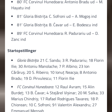
80′ FC Corvinul Hunedoara: Antonio Bradu ud – M.
Hayatu ind
81′ Gloria Bistriţa: C. Sofroni ud – A. Mogoș ind
81′ Gloria Bistriţa: B. Ćavar ud – E. Bodescu ind
89′ FC Corvinul Hunedoara: R. Padurariu ud – D.
Zanc ind
Startopstillinger
Gloria Bistriţa
: 21 C. Sandu; 3 R. Padurariu; 18 Florin
Ilie; 30 Antoniu Manolache; 7 P. Albino; 23 Ion
Cărăruș; 20 S. Ribeiro; 10 Ionuţ Neacșa; 8 Antonio
Bradu; 19 D. Pirvulescu; 11 Florin Ilie
FC Corvinul Hunedoara
: 12 Raul Avram; 15 Alin
Burdeț; 13 B. Ćavar; 4 Stejărel Vișinar; 20 M. Salka; 33
Marius Chindriș; 17 Rafael Rodrigues Tavares; 18 P.
Chiorean; 10 C. Sofroni; 91 Valentin Alexandru; 27
Emmanuel Mensah