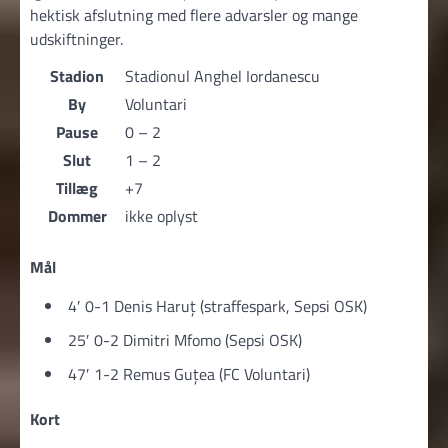
hektisk afslutning med flere advarsler og mange
udskiftninger.
Stadion
Stadionul Anghel Iordanescu
By
Voluntari
Pause
0 – 2
Slut
1 – 2
Tillæg
+7
Dommer
ikke oplyst
Mål
4′ 0-1 Denis Haruţ (straffespark, Sepsi OSK)
25′ 0-2 Dimitri Mfomo (Sepsi OSK)
47′ 1-2 Remus Guțea (FC Voluntari)
Kort