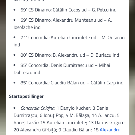
69′ CS Dinamo: Cătălin Cocoș ud – G. Petcu ind
69′ CS Dinamo: Alexandru Munteanu ud – A.
Iosofache ind
71′ Concordia: Aurelian Ciuciulete ud – M. Ousman
ind
80′ CS Dinamo: B. Alexandru ud – D. Burlacu ind
85′ Concordia: Denis Dumitrașcu ud – Mihai
Dobrescu ind
85′ Concordia: Claudiu Bălan ud – Cătălin Carp ind
Startopstillinger
Concordia Chiajna
: 1 Danylo Kucher; 3 Denis
Dumitrașcu; 6 Ionuț Pop; 4 M. Bălașa; 14 A. Iancu; 5
Rareş Lazăr; 15 Aurelian Ciuciulete; 13 Darius Grigore;
20 Alexandru Gîrbiță; 9 Claudiu Bălan; 18
Alexandru