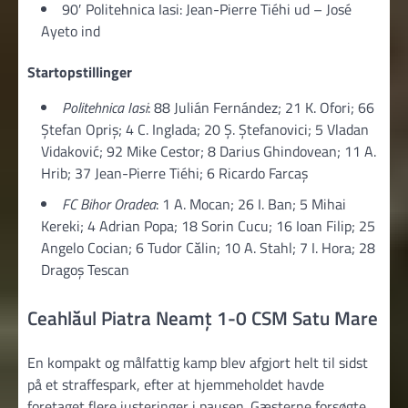
90′ Politehnica Iasi: Jean-Pierre Tiéhi ud – José
Ayeto ind
Startopstillinger
Politehnica Iasi
: 88 Julián Fernández; 21 K. Ofori; 66
Ștefan Opriș; 4 C. Inglada; 20 Ș. Ștefanovici; 5 Vladan
Vidaković; 92 Mike Cestor; 8 Darius Ghindovean; 11 A.
Hrib; 37 Jean-Pierre Tiéhi; 6 Ricardo Farcaş
FC Bihor Oradea
: 1 A. Mocan; 26 I. Ban; 5 Mihai
Kereki; 4 Adrian Popa; 18 Sorin Cucu; 16 Ioan Filip; 25
Angelo Cocian; 6 Tudor Călin; 10 A. Stahl; 7 I. Hora; 28
Dragoș Tescan
Ceahlăul Piatra Neamţ 1-0 CSM Satu Mare
En kompakt og målfattig kamp blev afgjort helt til sidst
på et straffespark, efter at hjemmeholdet havde
foretaget flere justeringer i pausen. Gæsterne forsøgte