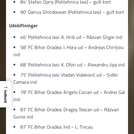
84′ Ștefan Opriș (Politehnica Iasi) – gult kort
90′ Darius Ghindovean (Politehnica Iasi) – gult kort
Udskiftninger
46′ Politehnica Iasi: A. Hrib ud – Răzvan Gligor ind
58′ FC Bihor Oradea: I. Hora ud – Andreas Chirițoiu
ind
68′ Politehnica Iasi: K. Ofori ud – Alexandru Jipa ind
75′ Politehnica Iasi: Vladan Vidaković ud – Sidiki
Camara ind
→
78′ FC Bihor Oradea: Angelo Cocian ud – Andrei Gal
Indhold
ind
87′ FC Bihor Oradea: Dragoș Tescan ud – Răzvan
Gunie ind
87′ FC Bihor Oradea: Ind – L. Tincau