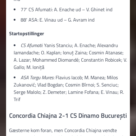
77′ CS Afumati: A. Enache ud – V. Ghinet ind
88′ ASA: E. Vinau ud – G. Avram ind
Startopstillinger
CS Afumati
: Yanis Stanciu; A. Enache; Alexandru
Iamandache; O. Kaplan; Ionuţ Zaina; Cosmin Atanase;
A. Lazar; Mohammed Diomandé; Constantin Robicek; V.
Gallo; M. Ioniță
ASA Targu Mures
: Flavius Iacob; M. Manea; Milos
Zukanović; Vlad Bogdan; Cosmin Bîrnoi; S. Senciuc;
Serge Malolo; Z. Demeter; Lamine Fofana; E. Vinau; R.
Trif
Concordia Chiajna 2-1 CS Dinamo București
Gæsterne kom foran, men Concordia Chiajna vendte