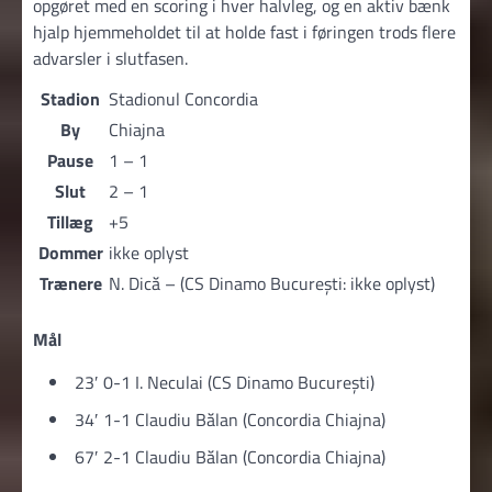
opgøret med en scoring i hver halvleg, og en aktiv bænk
hjalp hjemmeholdet til at holde fast i føringen trods flere
advarsler i slutfasen.
Stadion
Stadionul Concordia
By
Chiajna
Pause
1 – 1
Slut
2 – 1
Tillæg
+5
Dommer
ikke oplyst
Trænere
N. Dică – (CS Dinamo București: ikke oplyst)
Mål
23′ 0-1 I. Neculai (CS Dinamo București)
34′ 1-1 Claudiu Bălan (Concordia Chiajna)
67′ 2-1 Claudiu Bălan (Concordia Chiajna)