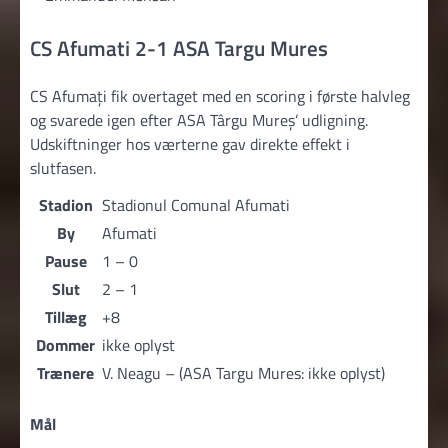
CS Afumati 2-1 ASA Targu Mures
CS Afumați fik overtaget med en scoring i første halvleg
og svarede igen efter ASA Târgu Mureș’ udligning.
Udskiftninger hos værterne gav direkte effekt i
slutfasen.
Stadion
Stadionul Comunal Afumati
By
Afumati
Pause
1 – 0
Slut
2 – 1
Tillæg
+8
Dommer
ikke oplyst
Trænere
V. Neagu – (ASA Targu Mures: ikke oplyst)
Mål