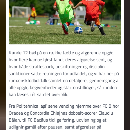
Runde 12 bød på en række tætte og afgørende opgør,
hvor flere kampe først fandt deres afgørelse sent, og
hvor både straffespark, udskiftninger og disciplin
sanktioner satte retningen for udfaldet, og vi har her på
rumænskfodbold.dk samlet en detaljeret gennemgang af
alle opgør, begivenheder og startopstillinger, så runden
kan læses i ét samlet overblik.
Fra Politehnica Iași’ sene vending hjemme over FC Bihor
Oradea og Concordia Chiajnas dobbelt-scorer Claudiu
Bălan, til FC Bacăus tidlige føring, udvisning og et
udligningsmål efter pausen, samt afgørelser på