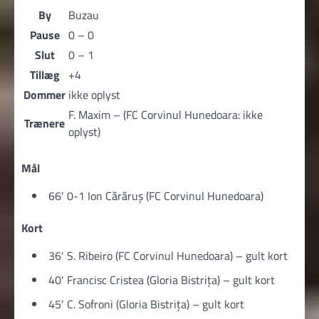
By
Buzau
Pause
0 – 0
Slut
0 – 1
Tillæg
+4
Dommer
ikke oplyst
F. Maxim – (FC Corvinul Hunedoara: ikke
Trænere
oplyst)
Mål
66′ 0-1 Ion Cărăruș (FC Corvinul Hunedoara)
Kort
36′ S. Ribeiro (FC Corvinul Hunedoara) – gult kort
40′ Francisc Cristea (Gloria Bistriţa) – gult kort
45′ C. Sofroni (Gloria Bistriţa) – gult kort