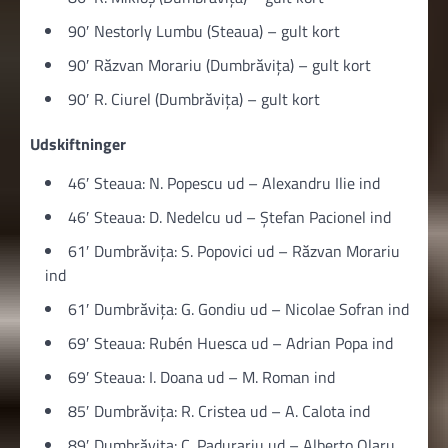
90′ Nestorly Lumbu (Steaua) – gult kort
90′ Răzvan Morariu (Dumbrăvița) – gult kort
90′ R. Ciurel (Dumbrăvița) – gult kort
Udskiftninger
46′ Steaua: N. Popescu ud – Alexandru Ilie ind
46′ Steaua: D. Nedelcu ud – Ștefan Pacionel ind
61′ Dumbrăvița: S. Popovici ud – Răzvan Morariu
ind
61′ Dumbrăvița: G. Gondiu ud – Nicolae Sofran ind
69′ Steaua: Rubén Huesca ud – Adrian Popa ind
69′ Steaua: I. Doana ud – M. Roman ind
85′ Dumbrăvița: R. Cristea ud – A. Calota ind
89′ Dumbrăvița: C. Padurariu ud – Alberto Olaru