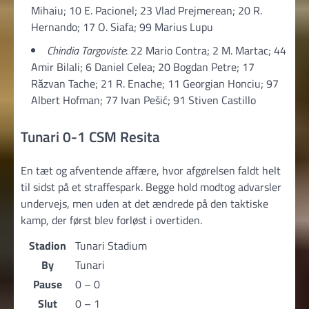
Mihaiu; 10 E. Pacionel; 23 Vlad Prejmerean; 20 R.
Hernando; 17 O. Siafa; 99 Marius Lupu
Chindia Targoviste
: 22 Mario Contra; 2 M. Martac; 44
Amir Bilali; 6 Daniel Celea; 20 Bogdan Petre; 17
Răzvan Tache; 21 R. Enache; 11 Georgian Honciu; 97
Albert Hofman; 77 Ivan Pešić; 91 Stiven Castillo
Tunari 0-1 CSM Resita
En tæt og afventende affære, hvor afgørelsen faldt helt
til sidst på et straffespark. Begge hold modtog advarsler
undervejs, men uden at det ændrede på den taktiske
kamp, der først blev forløst i overtiden.
Stadion
Tunari Stadium
By
Tunari
Pause
0 – 0
Slut
0 – 1