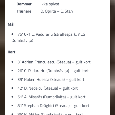
Dommer
ikke oplyst
Trænere
D. Oprița – C. Stan
Mål
75′ 0-1 C. Padurariu (straffespark, ACS
Dumbrăvița)
Kort
3′ Adrian Frânculescu (Steaua) – gult kort
26′ C. Padurariu (Dumbrăvița) – gult kort
39′ Rubén Huesca (Steaua) – gult kort
42′ D. Nedelcu (Steaua) – gult kort
51′ A. Misarăş (Dumbrăvița) – gult kort
81′ Stephan Drăghici (Steaua) – gult kort
86′ R. Mikloș (Dumbrăvița) – gult kort