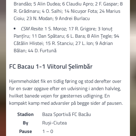
Brandão; 5 Alin Dudea; 6 Claudiu Apro; 2 F. Gaspar; 8
R. Grădinaru; 4 O. Salhi; 14 Nicușor Fota; 24 Marius
Cioiu; 23 N. Modan; 9 Andrei Burlacu
CSM Resita
: 1 S. Moroz; 17 R. Grigore; 3 Ionuț
Panțîru; 11 Dan Spătaru; 6 L. Bara; 8 Alin Țegle; 94
Cătălin Hlistei; 15 R. Stanciu; 27 L. Ion; 9 Adrian
Bălan; 44 D. Furtună
FC Bacau 1-1 Viitorul Şelimbăr
Hjemmeholdet fik en tidlig føring og stod derefter over
for en svær opgave efter en udvisning i anden halvleg,
hvilket banede vejen for gæsternes udligning. En
kompakt kamp med advarsler på begge sider af pausen.
Stadion
Baza Sportivă FC Bacău
By
Ruși-Ciutea
Pause
1 – 0