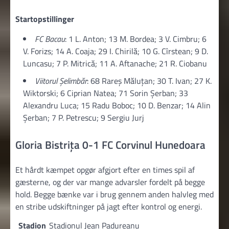
Startopstillinger
FC Bacau
: 1 L. Anton; 13 M. Bordea; 3 V. Cimbru; 6
V. Forizs; 14 A. Coaja; 29 I. Chirilă; 10 G. Cîrstean; 9 D.
Luncasu; 7 P. Mitrică; 11 A. Aftanache; 21 R. Ciobanu
Viitorul Şelimbăr
: 68 Rareș Măluțan; 30 T. Ivan; 27 K.
Wiktorski; 6 Ciprian Natea; 71 Sorin Șerban; 33
Alexandru Luca; 15 Radu Boboc; 10 D. Benzar; 14 Alin
Șerban; 7 P. Petrescu; 9 Sergiu Jurj
Gloria Bistriţa 0-1 FC Corvinul Hunedoara
Et hårdt kæmpet opgør afgjort efter en times spil af
gæsterne, og der var mange advarsler fordelt på begge
hold. Begge bænke var i brug gennem anden halvleg med
en stribe udskiftninger på jagt efter kontrol og energi.
Stadion
Stadionul Jean Padureanu