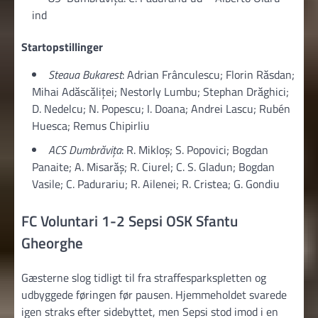
ind
Startopstillinger
Steaua Bukarest
: Adrian Frânculescu; Florin Răsdan;
Mihai Adăscăliței; Nestorly Lumbu; Stephan Drăghici;
D. Nedelcu; N. Popescu; I. Doana; Andrei Lascu; Rubén
Huesca; Remus Chipirliu
ACS Dumbrăvița
: R. Mikloș; S. Popovici; Bogdan
Panaite; A. Misarăş; R. Ciurel; C. S. Gladun; Bogdan
Vasile; C. Padurariu; R. Ailenei; R. Cristea; G. Gondiu
FC Voluntari 1-2 Sepsi OSK Sfantu
Gheorghe
Gæsterne slog tidligt til fra straffesparkspletten og
udbyggede føringen før pausen. Hjemmeholdet svarede
igen straks efter sidebyttet, men Sepsi stod imod i en