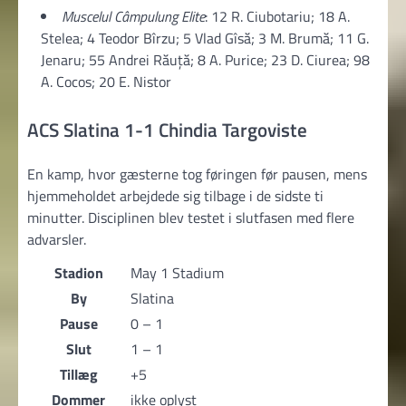
Muscelul Câmpulung Elite
: 12 R. Ciubotariu; 18 A.
Stelea; 4 Teodor Bîrzu; 5 Vlad Gîsă; 3 M. Brumă; 11 G.
Jenaru; 55 Andrei Răuță; 8 A. Purice; 23 D. Ciurea; 98
A. Cocos; 20 E. Nistor
ACS Slatina 1-1 Chindia Targoviste
En kamp, hvor gæsterne tog føringen før pausen, mens
hjemmeholdet arbejdede sig tilbage i de sidste ti
minutter. Disciplinen blev testet i slutfasen med flere
advarsler.
Stadion
May 1 Stadium
By
Slatina
Pause
0 – 1
Slut
1 – 1
Tillæg
+5
Dommer
ikke oplyst