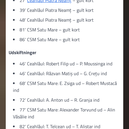
27′
Ceahlăul Piatra Neamţ
– gult kort
39′ Ceahlăul Piatra Neamţ – gult kort
48′ Ceahlăul Piatra Neamţ – gult kort
81′ CSM Satu Mare – gult kort
86′ CSM Satu Mare – gult kort
Udskiftninger
46′ Ceahlăul: Robert Filip ud – P. Moussinga ind
46′ Ceahlăul: Răzvan Matiș ud – G. Crețu ind
68′ CSM Satu Mare: E. Zsiga ud – Robert Mustacă
ind
72′ Ceahlăul: A. Anton ud – R. Granja ind
77′ CSM Satu Mare: Alexander Torvund ud – Alin
Văsălie ind
82′ Ceahlăul: T. Telcean ud – T. Alistar ind