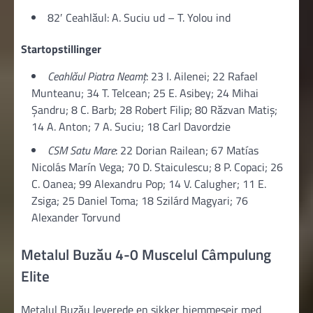
82′ Ceahlăul: A. Suciu ud – T. Yolou ind
Startopstillinger
Ceahlăul Piatra Neamţ
: 23 I. Ailenei; 22 Rafael
Munteanu; 34 T. Telcean; 25 E. Asibey; 24 Mihai
Şandru; 8 C. Barb; 28 Robert Filip; 80 Răzvan Matiș;
14 A. Anton; 7 A. Suciu; 18 Carl Davordzie
CSM Satu Mare
: 22 Dorian Railean; 67 Matías
Nicolás Marín Vega; 70 D. Staiculescu; 8 P. Copaci; 26
C. Oanea; 99 Alexandru Pop; 14 V. Calugher; 11 E.
Zsiga; 25 Daniel Toma; 18 Szilárd Magyari; 76
Alexander Torvund
Metalul Buzău 4-0 Muscelul Câmpulung
Elite
Metalul Buzău leverede en sikker hjemmesejr med