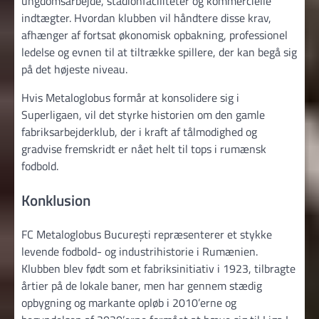
ungdomsarbejde, stadionfaciliteter og kommercielle
indtægter. Hvordan klubben vil håndtere disse krav,
afhænger af fortsat økonomisk opbakning, professionel
ledelse og evnen til at tiltrække spillere, der kan begå sig
på det højeste niveau.
Hvis Metaloglobus formår at konsolidere sig i
Superligaen, vil det styrke historien om den gamle
fabriksarbejderklub, der i kraft af tålmodighed og
gradvise fremskridt er nået helt til tops i rumænsk
fodbold.
Konklusion
FC Metaloglobus București repræsenterer et stykke
levende fodbold- og industrihistorie i Rumænien.
Klubben blev født som et fabriksinitiativ i 1923, tilbragte
årtier på de lokale baner, men har gennem stædig
opbygning og markante opløb i 2010’erne og