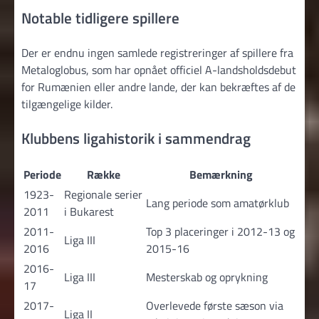
Notable tidligere spillere
Der er endnu ingen samlede registreringer af spillere fra
Metaloglobus, som har opnået officiel A-landsholdsdebut
for Rumænien eller andre lande, der kan bekræftes af de
tilgængelige kilder.
Klubbens ligahistorik i sammendrag
Periode
Række
Bemærkning
1923-
Regionale serier
Lang periode som amatørklub
2011
i Bukarest
2011-
Top 3 placeringer i 2012-13 og
Liga III
2016
2015-16
2016-
Liga III
Mesterskab og oprykning
17
2017-
Overlevede første sæson via
Liga II