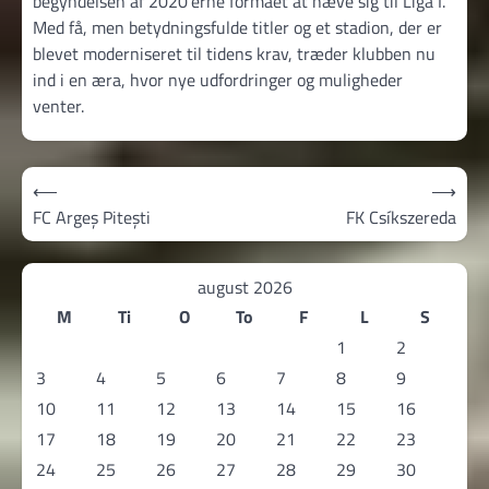
begyndelsen af 2020’erne formået at hæve sig til Liga I.
Med få, men betydningsfulde titler og et stadion, der er
blevet moderniseret til tidens krav, træder klubben nu
ind i en æra, hvor nye udfordringer og muligheder
venter.
Indlægsnavigation
⟵
⟶
FC Argeș Pitești
FK Csíkszereda
august 2026
M
Ti
O
To
F
L
S
1
2
3
4
5
6
7
8
9
10
11
12
13
14
15
16
17
18
19
20
21
22
23
24
25
26
27
28
29
30