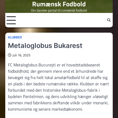
Rumænsk Fodbold
Skip
to
Din danske portal til rumænsk fodbold
content
KLUBBER
Metaloglobus Bukarest
juli 16, 2025
FC Metaloglobus București er et hovedstadsbaseret
fodboldhold, der gennem mere end et århundrede har
bevæget sig fra helt lokal amatørfodbold til at skaffe sig
en plads i den bedste rumænske række. Klubben er nært
forbundet med den historiske Metaloglobus-fabrik i
bydelen Pantelimon, og dens udvikling hænger uløseligt
sammen med fabrikkens skiftende vilkår under monarki,
kommunisme og senere markedsøkonomi.