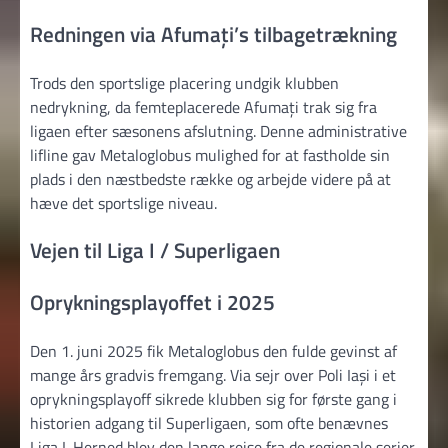
Redningen via Afumați’s tilbagetrækning
Trods den sportslige placering undgik klubben
nedrykning, da femteplacerede Afumați trak sig fra
ligaen efter sæsonens afslutning. Denne admini­strative
lifline gav Metaloglobus mulighed for at fastholde sin
plads i den næstbedste række og arbejde videre på at
hæve det sportslige niveau.
Vejen til Liga I / Superligaen
Oprykningsplayoffet i 2025
Den 1. juni 2025 fik Metaloglobus den fulde gevinst af
mange års gradvis fremgang. Via sejr over Poli Iași i et
oprykningsplayoff sikrede klubben sig for første gang i
historien adgang til Superligaen, som ofte benævnes
Liga I. Herned blev den lange rejse fra de regionale serier