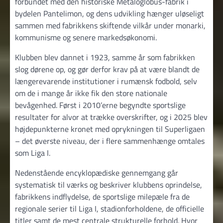
forbundet med den historiske Metaloglobus-fabrik i
bydelen Pantelimon, og dens udvikling hænger uløseligt
sammen med fabrikkens skiftende vilkår under monarki,
kommunisme og senere markedsøkonomi.
Klubben blev dannet i 1923, samme år som fabrikken
slog dørene op, og gør derfor krav på at være blandt de
længerevarende institutioner i rumænsk fodbold, selv
om de i mange år ikke fik den store nationale
bevågenhed. Først i 2010’erne begyndte sportslige
resultater for alvor at trække overskrifter, og i 2025 blev
højdepunkterne kronet med oprykningen til Superligaen
– det øverste niveau, der i flere sammenhænge omtales
som Liga I.
Nedenstående encyklopædiske gennemgang går
systematisk til værks og beskriver klubbens oprindelse,
fabrikkens indflydelse, de sportslige milepæle fra de
regionale serier til Liga I, stadionforholdene, de officielle
titler samt de mest centrale strukturelle forhold. Hvor