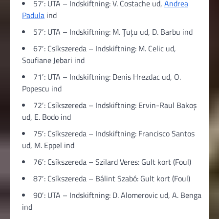
57′: UTA – Indskiftning: V. Costache ud,
Andrea
Padula
ind
57′: UTA – Indskiftning: M. Țuțu ud, D. Barbu ind
67′: Csíkszereda – Indskiftning: M. Celic ud,
Soufiane Jebari ind
71′: UTA – Indskiftning: Denis Hrezdac ud, O.
Popescu ind
72′: Csíkszereda – Indskiftning: Ervin-Raul Bakoș
ud, E. Bodo ind
75′: Csíkszereda – Indskiftning: Francisco Santos
ud, M. Eppel ind
76′: Csíkszereda – Szilard Veres: Gult kort (Foul)
87′: Csíkszereda – Bálint Szabó: Gult kort (Foul)
90′: UTA – Indskiftning: D. Alomerovic ud, A. Benga
ind