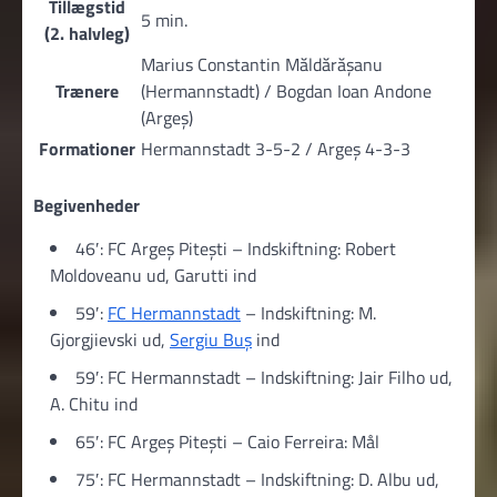
Tillægstid
5 min.
(2. halvleg)
Marius Constantin Măldărăşanu
Trænere
(Hermannstadt) / Bogdan Ioan Andone
(Argeș)
Formationer
Hermannstadt 3-5-2 / Argeș 4-3-3
Begivenheder
46′: FC Argeș Pitești – Indskiftning: Robert
Moldoveanu ud, Garutti ind
59′:
FC Hermannstadt
– Indskiftning: M.
Gjorgjievski ud,
Sergiu Buș
ind
59′: FC Hermannstadt – Indskiftning: Jair Filho ud,
A. Chitu ind
65′: FC Argeș Pitești – Caio Ferreira: Mål
75′: FC Hermannstadt – Indskiftning: D. Albu ud,