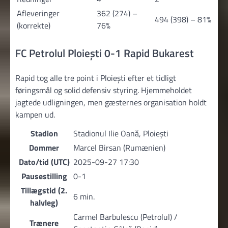
Afleveringer
362 (274) –
494 (398) – 81%
(korrekte)
76%
FC Petrolul Ploiești 0-1 Rapid Bukarest
Rapid tog alle tre point i Ploiești efter et tidligt
føringsmål og solid defensiv styring. Hjemmeholdet
jagtede udligningen, men gæsternes organisation holdt
kampen ud.
Stadion
Stadionul Ilie Oană, Ploiești
Dommer
Marcel Birsan (Rumænien)
Dato/tid (UTC)
2025-09-27 17:30
Pausestilling
0-1
Tillægstid (2.
6 min.
halvleg)
Carmel Barbulescu (Petrolul) /
Trænere