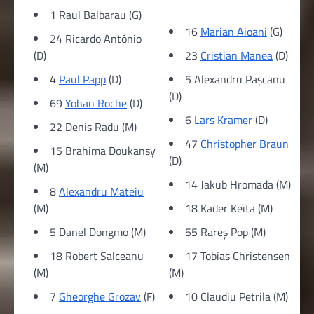
1 Raul Balbarau (G)
16
Marian Aioani
(G)
24 Ricardo António
(D)
23
Cristian Manea
(D)
4
Paul Papp
(D)
5 Alexandru Paşcanu
(D)
69
Yohan Roche
(D)
6
Lars Kramer
(D)
22 Denis Radu (M)
47
Christopher Braun
15 Brahima Doukansy
(D)
(M)
14 Jakub Hromada (M)
8
Alexandru Mateiu
(M)
18 Kader Keïta (M)
5 Danel Dongmo (M)
55 Rareș Pop (M)
18 Robert Salceanu
17 Tobias Christensen
(M)
(M)
7
Gheorghe Grozav
(F)
10 Claudiu Petrila (M)