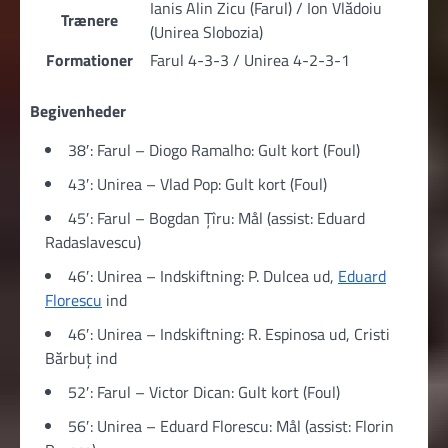
Ianis Alin Zicu (Farul) / Ion Vlădoiu
Trænere
(Unirea Slobozia)
Formationer
Farul 4-3-3 / Unirea 4-2-3-1
Begivenheder
38′: Farul – Diogo Ramalho: Gult kort (Foul)
43′: Unirea – Vlad Pop: Gult kort (Foul)
45′: Farul – Bogdan Țîru: Mål (assist: Eduard
Radaslavescu)
46′: Unirea – Indskiftning: P. Dulcea ud,
Eduard
Florescu
ind
46′: Unirea – Indskiftning: R. Espinosa ud, Cristi
Bărbuț ind
52′: Farul – Victor Dican: Gult kort (Foul)
56′: Unirea – Eduard Florescu: Mål (assist: Florin