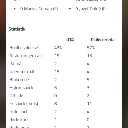
9 Marius Coman (F)
9 Jozef Dolný (F)
Statistik
UTA
Csíkszereda
Boldbesiddelse
43%
57%
Afslutninger i alt
19
13
På mål
2
4
Uden for mål
15
4
Blokerede
2
5
Hjørnespark
6
3
Offside
0
2
Frispark (fouls)
8
11
Gule kort
2
4
Røde kort
1
0
Redninger
4
2