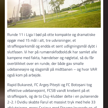
Runde 11 i Liga I bød på otte kompakte og dramatiske
opgør med 15 mål i alt, tre udvisninger, et
straffesparksmål og endda et sent udligningsmål dybt i
slutfasen. Vi her på rumænskfodbold.dk har samlet alle
kampene med fakta, hændelser og nøgletal, så du får
overblikket over en runde, der både gav smalle
udebanesejre og slagsmål på midtbanen – og hvor VAR
også kom på arbejde.
Rapid Bukarest, FC Argeș Pitești og FC Botoșani tog
effektive udebanepoint, FCSB vandt knebent på et
straffespark, og de to Cluj-klubber delte i en pulserende
2-2. I Ovidiu skabte Farul et massivt tryk med hele 33
afslutninger, mens Craiova mod Dinamo leverede en af