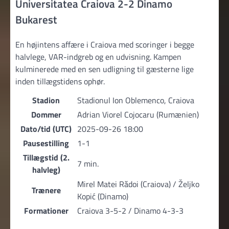
Universitatea Craiova 2-2 Dinamo
Bukarest
En højintens affære i Craiova med scoringer i begge
halvlege, VAR-indgreb og en udvisning. Kampen
kulminerede med en sen udligning til gæsterne lige
inden tillægstidens ophør.
Stadion
Stadionul Ion Oblemenco, Craiova
Dommer
Adrian Viorel Cojocaru (Rumænien)
Dato/tid (UTC)
2025-09-26 18:00
Pausestilling
1-1
Tillægstid (2.
7 min.
halvleg)
Mirel Matei Rădoi (Craiova) / Željko
Trænere
Kopić (Dinamo)
Formationer
Craiova 3-5-2 / Dinamo 4-3-3