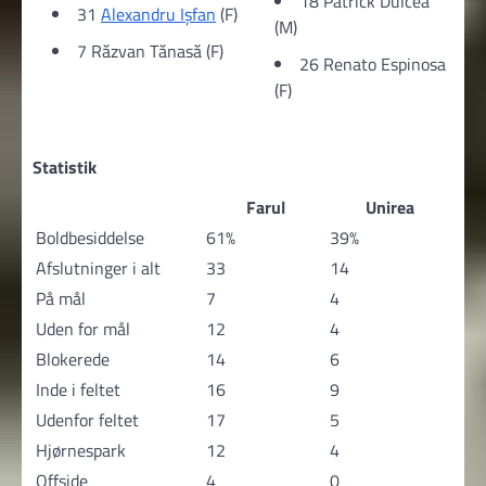
18 Patrick Dulcea
31
Alexandru Ișfan
(F)
(M)
7 Răzvan Tănasă (F)
26 Renato Espinosa
(F)
Statistik
Farul
Unirea
Boldbesiddelse
61%
39%
Afslutninger i alt
33
14
På mål
7
4
Uden for mål
12
4
Blokerede
14
6
Inde i feltet
16
9
Udenfor feltet
17
5
Hjørnespark
12
4
Offside
4
0