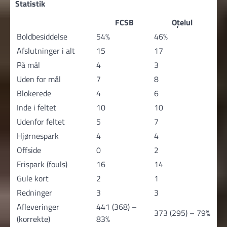
Statistik
FCSB
Oțelul
Boldbesiddelse
54%
46%
Afslutninger i alt
15
17
På mål
4
3
Uden for mål
7
8
Blokerede
4
6
Inde i feltet
10
10
Udenfor feltet
5
7
Hjørnespark
4
4
Offside
0
2
Frispark (fouls)
16
14
Gule kort
2
1
Redninger
3
3
Afleveringer
441 (368) –
373 (295) – 79%
(korrekte)
83%