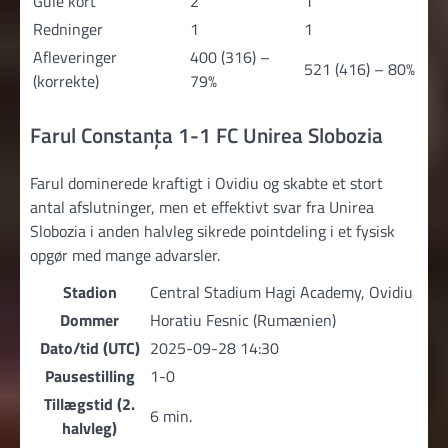
Gule kort
2
1
Redninger
1
1
Afleveringer
400 (316) –
521 (416) – 80%
(korrekte)
79%
Farul Constanța 1-1 FC Unirea Slobozia
Farul dominerede kraftigt i Ovidiu og skabte et stort
antal afslutninger, men et effektivt svar fra Unirea
Slobozia i anden halvleg sikrede pointdeling i et fysisk
opgør med mange advarsler.
Stadion
Central Stadium Hagi Academy, Ovidiu
Dommer
Horatiu Fesnic (Rumænien)
Dato/tid (UTC)
2025-09-28 14:30
Pausestilling
1-0
Tillægstid (2.
6 min.
halvleg)