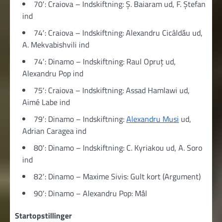
70′: Craiova – Indskiftning: Ș. Baiaram ud, F. Ștefan
ind
74′: Craiova – Indskiftning: Alexandru Cicâldău ud,
A. Mekvabishvili ind
74′: Dinamo – Indskiftning: Raul Opruț ud,
Alexandru Pop ind
75′: Craiova – Indskiftning: Assad Hamlawi ud,
Aimé Labe ind
79′: Dinamo – Indskiftning:
Alexandru Musi
ud,
Adrian Caragea ind
80′: Dinamo – Indskiftning: C. Kyriakou ud, A. Soro
ind
82′: Dinamo – Maxime Sivis: Gult kort (Argument)
90′: Dinamo – Alexandru Pop: Mål
Startopstillinger