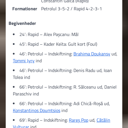
Constantin Gâlcă (Rapid)
Formationer
Petrolul 3-5-2 / Rapid 4-2-3-1
Begivenheder
24′: Rapid – Alex Pașcanu: Mål
45′: Rapid – Kader Keïta: Gult kort (Foul)
46′: Petrolul – Indskiftning:
Brahima Doukansy
ud,
Tommi Jyry
ind
46′: Petrolul – Indskiftning: Denis Radu ud, Ioan
Tolea ind
66′: Petrolul – Indskiftning: R. Sălceanu ud, Daniel
Paraschiv ind
66′: Petrolul – Indskiftning: Adi Chică-Roșă ud,
Konstantinos Doumtsios
ind
69′: Rapid – Indskiftning:
Rareș Pop
ud,
Cătălin
Vulturar
ind