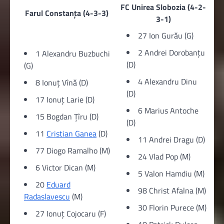
FC Unirea Slobozia (4-2-
Farul Constanța (4-3-3)
3-1)
27 Ion Gurău (G)
2 Andrei Dorobanțu
1 Alexandru Buzbuchi
(D)
(G)
4 Alexandru Dinu
8 Ionuț Vînă (D)
(D)
17 Ionuț Larie (D)
6 Marius Antoche
15 Bogdan Țîru (D)
(D)
11
Cristian Ganea
(D)
11 Andrei Dragu (D)
77 Diogo Ramalho (M)
24 Vlad Pop (M)
6 Victor Dican (M)
5 Valon Hamdiu (M)
20
Eduard
98 Christ Afalna (M)
Radaslavescu
(M)
30 Florin Purece (M)
27 Ionuț Cojocaru (F)