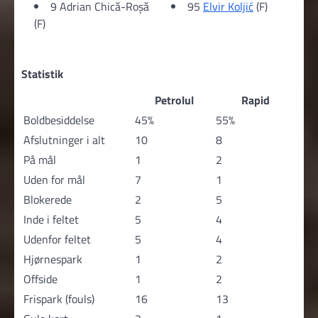
9 Adrian Chică-Roșă
95
Elvir Koljić
(F)
(F)
Statistik
Petrolul
Rapid
Boldbesiddelse
45%
55%
Afslutninger i alt
10
8
På mål
1
2
Uden for mål
7
1
Blokerede
2
5
Inde i feltet
5
4
Udenfor feltet
5
4
Hjørnespark
1
2
Offside
1
2
Frispark (fouls)
16
13