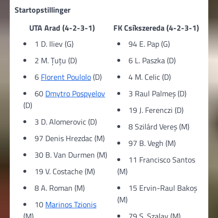
Startopstillinger
UTA Arad (4-2-3-1)
FK Csíkszereda (4-2-3-1)
1 D. Iliev (G)
94 E. Pap (G)
2 M. Țuțu (D)
6 L. Paszka (D)
6
Florent Poulolo
(D)
4 M. Celic (D)
60
Dmytro Pospyelov
3 Raul Palmeş (D)
(D)
19 J. Ferenczi (D)
3 D. Alomerovic (D)
8 Szilárd Vereș (M)
97 Denis Hrezdac (M)
97 B. Vegh (M)
30 B. Van Durmen (M)
11 Francisco Santos
19 V. Costache (M)
(M)
8 A. Roman (M)
15 Ervin-Raul Bakoș
(M)
10
Marinos Tzionis
(M)
79 S. Szalay (M)