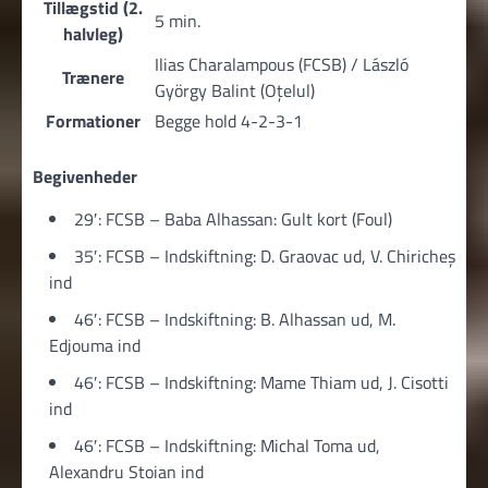
Tillægstid (2.
5 min.
halvleg)
Ilias Charalampous (FCSB) / László
Trænere
György Balint (Oțelul)
Formationer
Begge hold 4-2-3-1
Begivenheder
29′: FCSB – Baba Alhassan: Gult kort (Foul)
35′: FCSB – Indskiftning: D. Graovac ud, V. Chiricheș
ind
46′: FCSB – Indskiftning: B. Alhassan ud, M.
Edjouma ind
46′: FCSB – Indskiftning: Mame Thiam ud, J. Cisotti
ind
46′: FCSB – Indskiftning: Michal Toma ud,
Alexandru Stoian ind