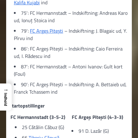
Kalifa Kujabi
ind
75′: FC Hermannstadt – Indskiftning: Andreas Karo
ud, Ionuț Stoica ind
79′:
FC Argeș Pitești
– Indskiftning: J. Blagaic ud, Y.
Pîrvu ind
86′: FC Argeș Pitești – Indskiftning: Caio Ferreira
ud, I. Rădescu ind
87′: FC Hermannstadt – Antoni Ivanov: Gult kort
(Foul)
90′: FC Argeș Pitești – Indskiftning: A. Bettaieb ud,
→
Franck Tchassem ind
Indhold
Startopstillinger
FC Hermannstadt (3-5-2)
FC Argeș Pitești (4-3-3)
25 Cătălin Căbuz (G)
91 D. Lazăr (G)
66
Tiberiu Căpușă