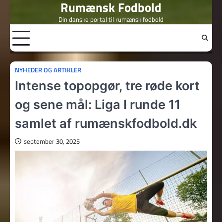
Rumænsk Fodbold
Skip
to
Din danske portal til rumænsk fodbold
content
NYHEDER OG ARTIKLER
Intense topopgør, tre røde kort
og sene mål: Liga I runde 11
samlet af rumænskfodbold.dk
september 30, 2025