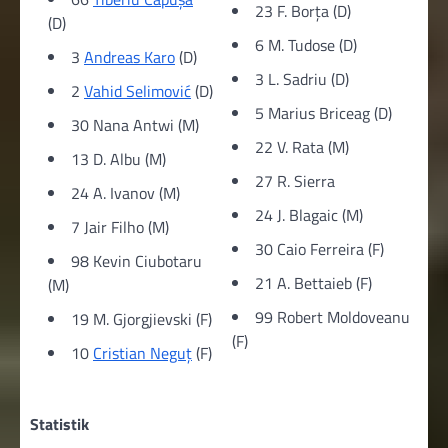
23 F. Borţa (D)
(D)
6 M. Tudose (D)
3
Andreas Karo
(D)
3 L. Sadriu (D)
2
Vahid Selimović
(D)
5 Marius Briceag (D)
30 Nana Antwi (M)
22 V. Rata (M)
13 D. Albu (M)
27 R. Sierra
24 A. Ivanov (M)
24 J. Blagaic (M)
7 Jair Filho (M)
30 Caio Ferreira (F)
98 Kevin Ciubotaru
21 A. Bettaieb (F)
(M)
99 Robert Moldoveanu
19 M. Gjorgjievski (F)
(F)
10
Cristian Neguț
(F)
Statistik