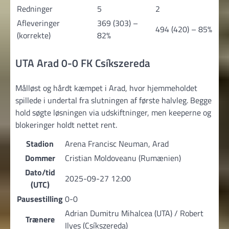
Redninger
5
2
Afleveringer
369 (303) –
494 (420) – 85%
(korrekte)
82%
UTA Arad 0-0 FK Csíkszereda
Målløst og hårdt kæmpet i Arad, hvor hjemmeholdet
spillede i undertal fra slutningen af første halvleg. Begge
hold søgte løsningen via udskiftninger, men keeperne og
blokeringer holdt nettet rent.
Stadion
Arena Francisc Neuman, Arad
Dommer
Cristian Moldoveanu (Rumænien)
Dato/tid
2025-09-27 12:00
(UTC)
Pausestilling
0-0
Adrian Dumitru Mihalcea (UTA) / Robert
Trænere
Ilyeş (Csíkszereda)