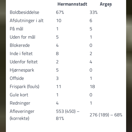
Hermannstadt
Argeș
Boldbesiddelse
67%
33%
Afslutninger i alt
10
6
På mål
1
5
Uden for mål
5
1
Blokerede
4
0
Inde i feltet
8
2
Udenfor feltet
2
4
Hjørnespark
5
0
Offside
3
1
Frispark (fouls)
11
18
Gule kort
1
0
Redninger
4
1
Afleveringer
553 (450) –
276 (189) – 68%
(korrekte)
81%