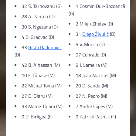
32 S. Tarnovanu (G)
1 Cosmin Dur-Bozoancă
(G)
28 A. Pantea (D)
2 Milen Zhelev (D)
30 S. Ngezana (D)
31
Diego Živulić
(D)
4 D. Graovac (D)
5 V. Murria (D)
33
Risto Radunović
(D)
97 Conrado (D)
42 B. Alhassan (M)
8 J. Lameira (M)
10 F. Tănase (M)
18 João Martins (M)
22 Michal Toma (M)
20 D. Sandu (M)
27 D. Olaru (M)
27 N. Pedro (M)
93 Mame Thiam (M)
7 André Lopes (M)
9 D. Birligea (F)
9 Patrick Patrick (F)