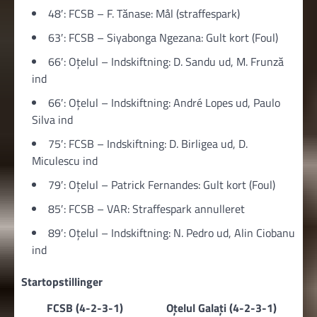
48′: FCSB – F. Tănase: Mål (straffespark)
63′: FCSB – Siyabonga Ngezana: Gult kort (Foul)
66′: Oțelul – Indskiftning: D. Sandu ud, M. Frunză
ind
66′: Oțelul – Indskiftning: André Lopes ud, Paulo
Silva ind
75′: FCSB – Indskiftning: D. Birligea ud, D.
Miculescu ind
79′: Oțelul – Patrick Fernandes: Gult kort (Foul)
85′: FCSB – VAR: Straffespark annulleret
89′: Oțelul – Indskiftning: N. Pedro ud, Alin Ciobanu
ind
Startopstillinger
FCSB (4-2-3-1)
Oțelul Galați (4-2-3-1)