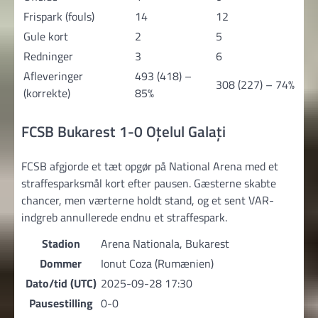
Frispark (fouls)
14
12
Gule kort
2
5
Redninger
3
6
Afleveringer
493 (418) –
308 (227) – 74%
(korrekte)
85%
FCSB Bukarest 1-0 Oțelul Galați
FCSB afgjorde et tæt opgør på National Arena med et
straffesparksmål kort efter pausen. Gæsterne skabte
chancer, men værterne holdt stand, og et sent VAR-
indgreb annullerede endnu et straffespark.
Stadion
Arena Nationala, Bukarest
Dommer
Ionut Coza (Rumænien)
Dato/tid (UTC)
2025-09-28 17:30
Pausestilling
0-0