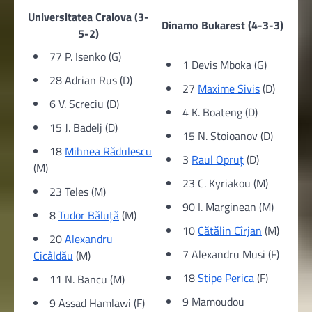
Universitatea Craiova (3-
Dinamo Bukarest (4-3-3)
5-2)
77 P. Isenko (G)
1 Devis Mboka (G)
28 Adrian Rus (D)
27
Maxime Sivis
(D)
6 V. Screciu (D)
4 K. Boateng (D)
15 J. Badelj (D)
15 N. Stoioanov (D)
18
Mihnea Rădulescu
3
Raul Opruț
(D)
(M)
23 C. Kyriakou (M)
23 Teles (M)
90 I. Marginean (M)
8
Tudor Băluță
(M)
10
Cătălin Cîrjan
(M)
20
Alexandru
7 Alexandru Musi (F)
Cicâldău
(M)
18
Stipe Perica
(F)
11 N. Bancu (M)
9 Mamoudou
9 Assad Hamlawi (F)