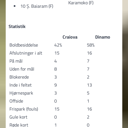
Karamoko (F)
10 Ș. Baiaram (F)
Statistik
Craiova
Dinamo
Boldbesiddelse
42%
58%
Afslutninger i alt
15
16
På mål
4
7
Uden for mål
8
7
Blokerede
3
2
Inde i feltet
9
13
Hjørnespark
3
5
Offside
0
1
Frispark (fouls)
15
16
Gule kort
0
2
Røde kort
1
0