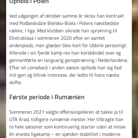
Ophold i Polen
Ved udgangen af oktober samme år skrev han kontrakt
med Podbeskidzie Bielsko-Biała i Polens næstbedste
række, I liga. Med klubben sikrede han oprykning til
Ekstraklasa i sommeren 2020 efter en samlet
andenplads, men glæden blev kort for Ubbink personligt:
Allerede i sin fjerde kamp rev han korsbåndet over og
gennemførte en langvarig genoptræning i Nederlandene.
Efter sit comeback i anden sæson spillede han sig fast
ind igen og tiltrak interesse, der ledte til hans næste
skifte.
Første periode i Rumænien
Sommeren 2021 valgte offensivspilleren at takke ja til
UTA Arad, tidligere rumænsk mester. Her tilbragte han
to hele sæsoner som kontinuerlig starter uden at misse
én eneste ligakamp – en sjælden stabilitet i moderne