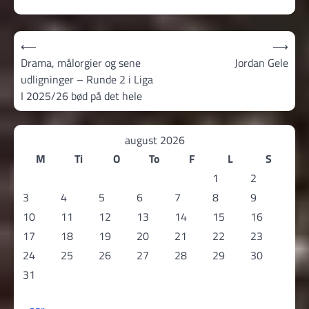
Indlægsnavigation
⟵
⟶
Drama, målorgier og sene
Jordan Gele
udligninger – Runde 2 i Liga
I 2025/26 bød på det hele
august 2026
M
Ti
O
To
F
L
S
1
2
3
4
5
6
7
8
9
10
11
12
13
14
15
16
17
18
19
20
21
22
23
24
25
26
27
28
29
30
31