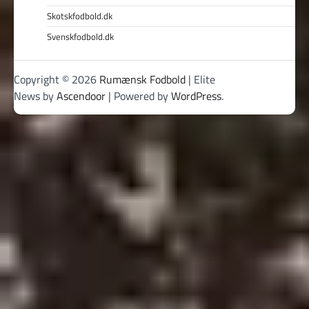
Skotskfodbold.dk
Svenskfodbold.dk
Copyright © 2026
Rumænsk Fodbold
| Elite
News by
Ascendoor
| Powered by
WordPress
.