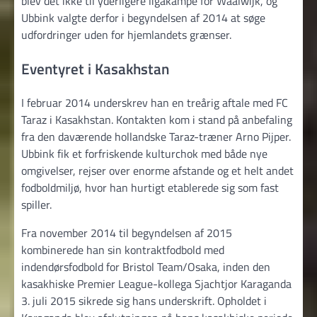
blev det ikke til yderligere ligakampe for Waalwijk, og
Ubbink valgte derfor i begyndelsen af 2014 at søge
udfordringer uden for hjemlandets grænser.
Eventyret i Kasakhstan
I februar 2014 underskrev han en treårig aftale med FC
Taraz i Kasakhstan. Kontakten kom i stand på anbefaling
fra den daværende hollandske Taraz-træner Arno Pijper.
Ubbink fik et forfriskende kulturchok med både nye
omgivelser, rejser over enorme afstande og et helt andet
fodboldmiljø, hvor han hurtigt etablerede sig som fast
spiller.
Fra november 2014 til begyndelsen af 2015
kombinerede han sin kontraktfodbold med
indendørsfodbold for Bristol Team/Osaka, inden den
kasakhiske Premier League-kollega Sjachtjor Karaganda
3. juli 2015 sikrede sig hans underskrift. Opholdet i