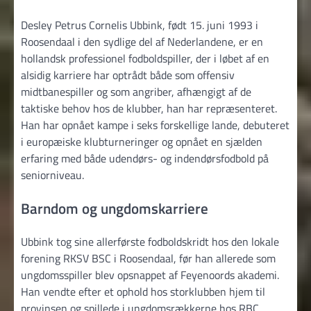
Desley Petrus Cornelis Ubbink, født 15. juni 1993 i
Roosendaal i den sydlige del af Nederlandene, er en
hollandsk professionel fodboldspiller, der i løbet af en
alsidig karriere har optrådt både som offensiv
midtbanespiller og som angriber, afhængigt af de
taktiske behov hos de klubber, han har repræsenteret.
Han har opnået kampe i seks forskellige lande, debuteret
i europæiske klubturneringer og opnået en sjælden
erfaring med både udendørs- og indendørsfodbold på
seniorniveau.
Barndom og ungdomskarriere
Ubbink tog sine allerførste fodboldskridt hos den lokale
forening RKSV BSC i Roosendaal, før han allerede som
ungdomsspiller blev opsnappet af Feyenoords akademi.
Han vendte efter et ophold hos storklubben hjem til
provinsen og spillede i ungdomsrækkerne hos RBC