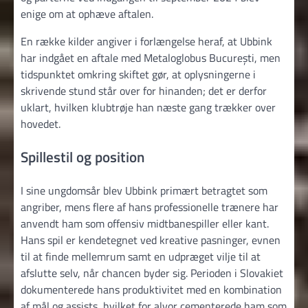
enige om at ophæve aftalen.
En række kilder angiver i forlængelse heraf, at Ubbink
har indgået en aftale med Metaloglobus București, men
tidspunktet omkring skiftet gør, at oplysningerne i
skrivende stund står over for hinanden; det er derfor
uklart, hvilken klubtrøje han næste gang trækker over
hovedet.
Spillestil og position
I sine ungdomsår blev Ubbink primært betragtet som
angriber, mens flere af hans professionelle trænere har
anvendt ham som offensiv midtbanespiller eller kant.
Hans spil er kendetegnet ved kreative pasninger, evnen
til at finde mellemrum samt en udpræget vilje til at
afslutte selv, når chancen byder sig. Perioden i Slovakiet
dokumenterede hans produktivitet med en kombination
af mål og assists, hvilket for alvor cementerede ham som