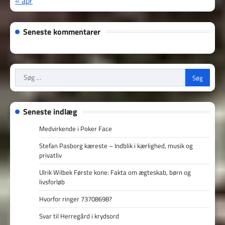
« apr
Seneste kommentarer
Søg
efter:
Seneste indlæg
Medvirkende i Poker Face
Stefan Pasborg kæreste – Indblik i kærlighed, musik og
privatliv
Ulrik Wilbek Første kone: Fakta om ægteskab, børn og
livsforløb
Hvorfor ringer 73708698?
Svar til Herregård i krydsord