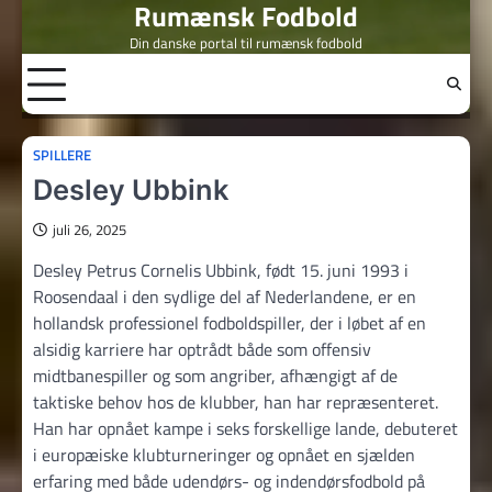
Rumænsk Fodbold
Skip
to
Din danske portal til rumænsk fodbold
content
SPILLERE
Desley Ubbink
juli 26, 2025
Desley Petrus Cornelis Ubbink, født 15. juni 1993 i
Roosendaal i den sydlige del af Nederlandene, er en
hollandsk professionel fodboldspiller, der i løbet af en
alsidig karriere har optrådt både som offensiv
midtbanespiller og som angriber, afhængigt af de
taktiske behov hos de klubber, han har repræsenteret.
Han har opnået kampe i seks forskellige lande, debuteret
i europæiske klubturneringer og opnået en sjælden
erfaring med både udendørs- og indendørsfodbold på