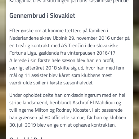
Karaganda blev afslutningen på hans kasakhiske periode.
Gennembrud i Slovakiet
Efter ønske om at komme tættere på familien i
Nederlandene skrev Ubbink 29. november 2016 under på
en treårig kontrakt med AS Trenčín i den slovakiske
Fortuna Liga, gældende fra vinterpausen 2016/17.
Allerede i sin første hele sæson blev han en profil;
særligt efteråret 2018 skilte sig ud, hvor han med fem
mål og 11 assister blev kåret som klubbens mest
værdifulde spiller i første sæsonhalvdel.
Under opholdet delte han omklædningsrum med en hel
stribe landsmænd, heriblandt Aschraf El Mahdioui og
tvillingerne Milton og Rodney Klooster. I alt passerede
han grænsen på 80 officielle kampe, før han og klubben
30. juli 2019 blev enige om at ophæve kontrakten.