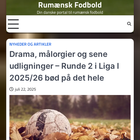
Rumænsk Fodbold
Skip
to
Din danske portal til rumænsk fodbold
content
NYHEDER OG ARTIKLER
Drama, målorgier og sene
udligninger – Runde 2 i Liga I
2025/26 bød på det hele
juli 22, 2025