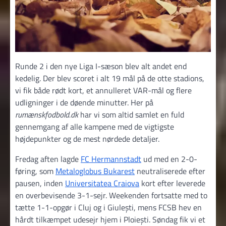
Runde 2 i den nye Liga I-sæson blev alt andet end
kedelig. Der blev scoret i alt 19 mål på de otte stadions,
vi fik både rødt kort, et annulleret VAR-mål og flere
udligninger i de døende minutter. Her på
rumænskfodbold.dk
har vi som altid samlet en fuld
gennemgang af alle kampene med de vigtigste
højdepunkter og de mest nørdede detaljer.
Fredag aften lagde
FC Hermannstadt
ud med en 2-0-
føring, som
Metaloglobus Bukarest
neutraliserede efter
pausen, inden
Universitatea Craiova
kort efter leverede
en overbevisende 3-1-sejr. Weekenden fortsatte med to
tætte 1-1-opgør i Cluj og i Giulești, mens FCSB hev en
hårdt tilkæmpet udesejr hjem i Ploiești. Søndag fik vi et