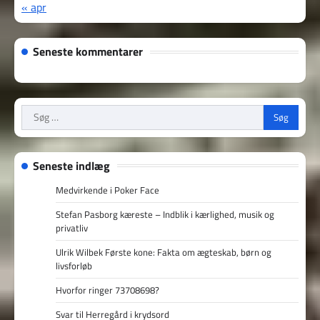
« apr
Seneste kommentarer
Søg
efter:
Seneste indlæg
Medvirkende i Poker Face
Stefan Pasborg kæreste – Indblik i kærlighed, musik og
privatliv
Ulrik Wilbek Første kone: Fakta om ægteskab, børn og
livsforløb
Hvorfor ringer 73708698?
Svar til Herregård i krydsord