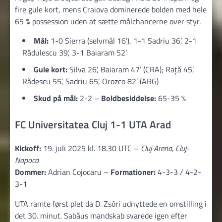
fire gule kort, mens Craiova dominerede bolden med hele
65 % possession uden at sætte målchancerne over styr.
Mål:
1-0 Sierra (selvmål 16’), 1-1 Sadriu 36’, 2-1
Rădulescu 39’, 3-1 Baiaram 52’
Gule kort:
Silva 26’, Baiaram 47’ (CRA); Rață 45’,
Rădescu 55’, Sadriu 65’, Orozco 82’ (ARG)
Skud på mål:
2-2 –
Boldbesiddelse:
65-35 %
FC Universitatea Cluj 1-1 UTA Arad
Kickoff:
19. juli 2025 kl. 18.30 UTC –
Cluj Arena, Cluj-
Napoca
Dommer:
Adrian Cojocaru –
Formationer:
4-3-3 / 4-2-
3-1
UTA ramte først plet da D. Zsóri udnyttede en omstilling i
det 30. minut. Sabăus mandskab svarede igen efter