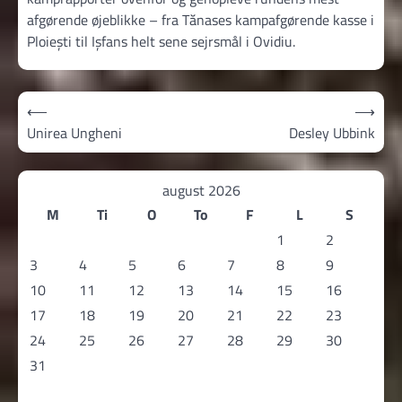
afgørende øjeblikke – fra Tănases kampafgørende kasse i
Ploiești til Ișfans helt sene sejrsmål i Ovidiu.
Indlægsnavigation
⟵
⟶
Unirea Ungheni
Desley Ubbink
august 2026
M
Ti
O
To
F
L
S
1
2
3
4
5
6
7
8
9
10
11
12
13
14
15
16
17
18
19
20
21
22
23
24
25
26
27
28
29
30
31