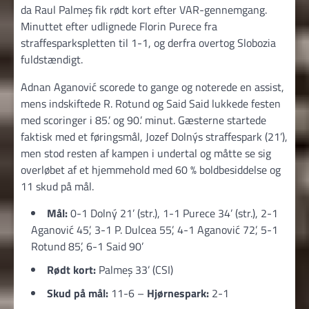
da Raul Palmeș fik rødt kort efter VAR-gennemgang.
Minuttet efter udlignede Florin Purece fra
straffesparkspletten til 1-1, og derfra overtog Slobozia
fuldstændigt.
Adnan Aganović scorede to gange og noterede en assist,
mens indskiftede R. Rotund og Said Said lukkede festen
med scoringer i 85.’ og 90.’ minut. Gæsterne startede
faktisk med et føringsmål, Jozef Dolnýs straffespark (21’),
men stod resten af kampen i undertal og måtte se sig
overløbet af et hjemmehold med 60 % boldbesiddelse og
11 skud på mål.
Mål:
0-1 Dolný 21’ (str.), 1-1 Purece 34’ (str.), 2-1
Aganović 45’, 3-1 P. Dulcea 55’, 4-1 Aganović 72’, 5-1
Rotund 85’, 6-1 Said 90’
Rødt kort:
Palmeș 33’ (CSI)
Skud på mål:
11-6 –
Hjørnespark:
2-1