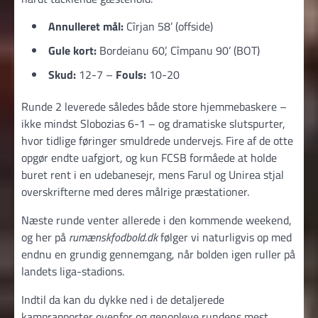
Annulleret mål:
Cîrjan 58’ (offside)
Gule kort:
Bordeianu 60’, Cîmpanu 90’ (BOT)
Skud:
12-7 –
Fouls:
10-20
Runde 2 leverede således både store hjemmebaskere –
ikke mindst Slobozias 6-1 – og dramatiske slutspurter,
hvor tidlige føringer smuldrede undervejs. Fire af de otte
opgør endte uafgjort, og kun FCSB formåede at holde
buret rent i en udebanesejr, mens Farul og Unirea stjal
overskrifterne med deres målrige præstationer.
Næste runde venter allerede i den kommende weekend,
og her på
rumænskfodbold.dk
følger vi naturligvis op med
endnu en grundig gennemgang, når bolden igen ruller på
landets liga-stadions.
Indtil da kan du dykke ned i de detaljerede
kamprapporter ovenfor og genopleve rundens mest