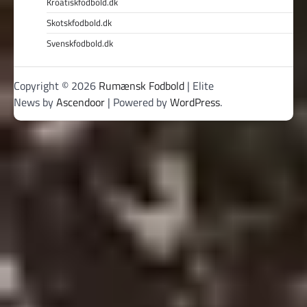
Kroatiskfodbold.dk
Skotskfodbold.dk
Svenskfodbold.dk
Copyright © 2026
Rumænsk Fodbold
| Elite
News by
Ascendoor
| Powered by
WordPress
.