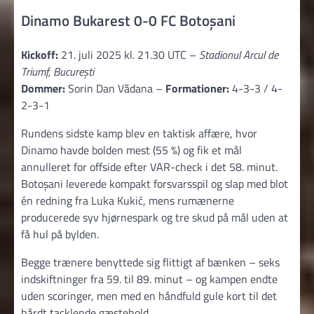
Dinamo Bukarest 0-0 FC Botoșani
Kickoff:
21. juli 2025 kl. 21.30 UTC –
Stadionul Arcul de
Triumf, București
Dommer:
Sorin Dan Vădana –
Formationer:
4-3-3 / 4-
2-3-1
Rundens sidste kamp blev en taktisk affære, hvor
Dinamo havde bolden mest (55 %) og fik et mål
annulleret for offside efter VAR-check i det 58. minut.
Botoșani leverede kompakt forsvarsspil og slap med blot
én redning fra Luka Kukić, mens rumænerne
producerede syv hjørnespark og tre skud på mål uden at
få hul på bylden.
Begge trænere benyttede sig flittigt af bænken – seks
indskiftninger fra 59. til 89. minut – og kampen endte
uden scoringer, men med en håndfuld gule kort til det
hårdt tacklende gæstehold.