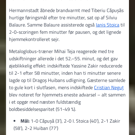
Hermannstadt åbnede brandvarmt med Tiberiu Căpușăs
hurtige føringsmål efter tre minutter, sat op af Silviu
Balaure. Samme Balaure assisterede også
Ianis Stoica
til
2-0-scoringen fem minutter før pausen, og det lignede
hjemmekontrolleret sejr.
Metaloglobus-træner Mihai Teja reagerede med tre
udskiftninger allerede i det 52.–55. minut, og det gav
øjeblikkelig effekt: indskiftede Yassine Zakir reducerede
til 2-1 efter 58 minutter, inden han ti minutter senere
lagde op til Dragoș Huibans udligning. Gæsterne samlede
to gule kort i slutfasen, mens indskiftede
Cristian Neguț
blev noteret for hjemmets eneste advarsel – alt sammen
i et opgør med næsten fuldstændig
boldbesiddelsesparitet (51-49 %).
Mål:
1-0 Căpușă (3’), 2-0 I. Stoica (40’), 2-1 Zakir
(58’), 2-2 Huiban (77’)