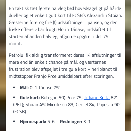
En taktisk tæt første halvleg bød hovedsageligt på hårde
dueller og et enkelt gult kort til FCSB’s Alexandru Stoian.
Gæsterne foretog fire (!) udskiftninger i pausen, og den
friske offensiv bar frugt: Florin Tănase, indskiftet til
starten af anden halvleg, afgjorde opgøret i det 75.
minut.
Petrolul fik aldrig transformeret deres 14 afslutninger til
mere end én enkelt chance på mål, og værternes
frustration blev afspejlet i tre gule kort – heriblandt til
midtstopper Franjo Prce umiddelbart efter scoringen.
Mål:
0-1 Tănase 75’
Gule kort:
Boțogan 50’, Prce 75’,
Tidiane Keita
82’
(PET); Stoian 45’, Miculescu 83’, Cercel 84’, Popescu 90’
(FCSB)
Hjørnespark:
5-6 –
Redninger:
3-1