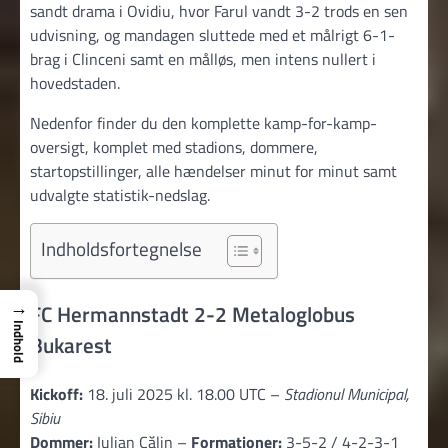
sandt drama i Ovidiu, hvor Farul vandt 3-2 trods en sen
udvisning, og mandagen sluttede med et målrigt 6-1-
brag i Clinceni samt en målløs, men intens nullert i
hovedstaden.
Nedenfor finder du den komplette kamp-for-kamp-
oversigt, komplet med stadions, dommere,
startopstillinger, alle hændelser minut for minut samt
udvalgte statistik-nedslag.
Indholdsfortegnelse
→
FC Hermannstadt 2-2 Metaloglobus
Indhold
Bukarest
Kickoff:
18. juli 2025 kl. 18.00 UTC –
Stadionul Municipal,
Sibiu
Dommer:
Iulian Călin –
Formationer:
3-5-2 / 4-2-3-1