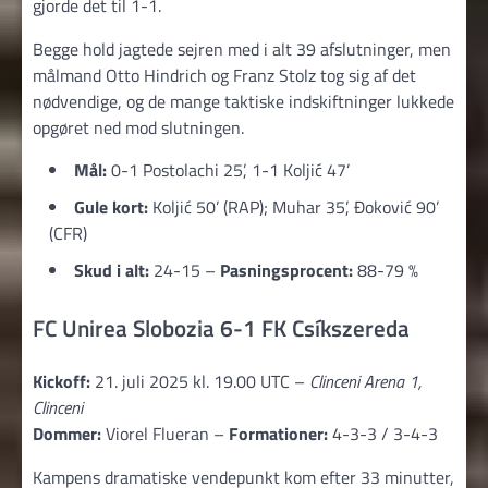
gjorde det til 1-1.
Begge hold jagtede sejren med i alt 39 afslutninger, men
målmand Otto Hindrich og Franz Stolz tog sig af det
nødvendige, og de mange taktiske indskiftninger lukkede
opgøret ned mod slutningen.
Mål:
0-1 Postolachi 25’, 1-1 Koljić 47’
Gule kort:
Koljić 50’ (RAP); Muhar 35’, Đoković 90’
(CFR)
Skud i alt:
24-15 –
Pasningsprocent:
88-79 %
FC Unirea Slobozia 6-1 FK Csíkszereda
Kickoff:
21. juli 2025 kl. 19.00 UTC –
Clinceni Arena 1,
Clinceni
Dommer:
Viorel Flueran –
Formationer:
4-3-3 / 3-4-3
Kampens dramatiske vendepunkt kom efter 33 minutter,