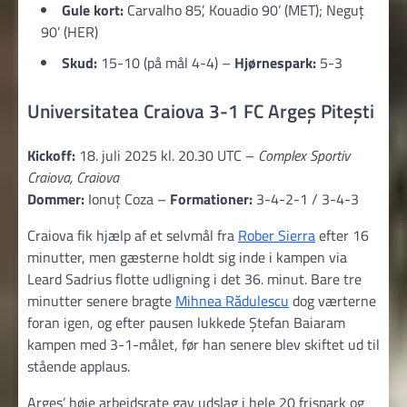
Gule kort:
Carvalho 85’, Kouadio 90’ (MET); Neguț
90’ (HER)
Skud:
15-10 (på mål 4-4) –
Hjørnespark:
5-3
Universitatea Craiova 3-1 FC Argeș Pitești
Kickoff:
18. juli 2025 kl. 20.30 UTC –
Complex Sportiv
Craiova, Craiova
Dommer:
Ionuț Coza –
Formationer:
3-4-2-1 / 3-4-3
Craiova fik hjælp af et selvmål fra
Rober Sierra
efter 16
minutter, men gæsterne holdt sig inde i kampen via
Leard Sadrius flotte udligning i det 36. minut. Bare tre
minutter senere bragte
Mihnea Rădulescu
dog værterne
foran igen, og efter pausen lukkede Ștefan Baiaram
kampen med 3-1-målet, før han senere blev skiftet ud til
stående applaus.
Argeș’ høje arbejdsrate gav udslag i hele 20 frispark og