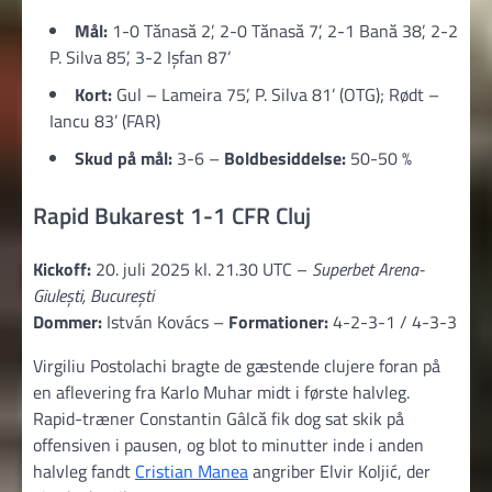
Mål:
1-0 Tănasă 2’, 2-0 Tănasă 7’, 2-1 Bană 38’, 2-2
P. Silva 85’, 3-2 Ișfan 87’
Kort:
Gul – Lameira 75’, P. Silva 81’ (OTG); Rødt –
Iancu 83’ (FAR)
Skud på mål:
3-6 –
Boldbesiddelse:
50-50 %
Rapid Bukarest 1-1 CFR Cluj
Kickoff:
20. juli 2025 kl. 21.30 UTC –
Superbet Arena-
Giulești, București
Dommer:
István Kovács –
Formationer:
4-2-3-1 / 4-3-3
Virgiliu Postolachi bragte de gæstende clujere foran på
en aflevering fra Karlo Muhar midt i første halvleg.
Rapid-træner Constantin Gâlcă fik dog sat skik på
offensiven i pausen, og blot to minutter inde i anden
halvleg fandt
Cristian Manea
angriber Elvir Koljić, der