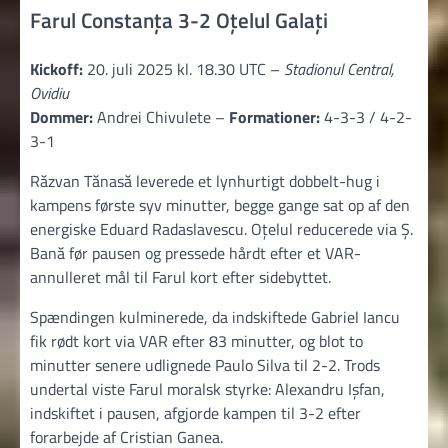
Farul Constanța 3-2 Oțelul Galați
Kickoff:
20. juli 2025 kl. 18.30 UTC –
Stadionul Central,
Ovidiu
Dommer:
Andrei Chivulete –
Formationer:
4-3-3 / 4-2-
3-1
Răzvan Tănasă leverede et lynhurtigt dobbelt-hug i
kampens første syv minutter, begge gange sat op af den
energiske Eduard Radaslavescu. Oțelul reducerede via Ș.
Bană før pausen og pressede hårdt efter et VAR-
annulleret mål til Farul kort efter sidebyttet.
Spændingen kulminerede, da indskiftede Gabriel Iancu
fik rødt kort via VAR efter 83 minutter, og blot to
minutter senere udlignede Paulo Silva til 2-2. Trods
undertal viste Farul moralsk styrke: Alexandru Ișfan,
indskiftet i pausen, afgjorde kampen til 3-2 efter
forarbejde af Cristian Ganea.