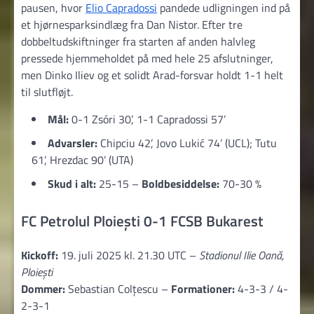
pausen, hvor
Elio Capradossi
pandede udligningen ind på
et hjørnesparksindlæg fra Dan Nistor. Efter tre
dobbeltudskiftninger fra starten af anden halvleg
pressede hjemmeholdet på med hele 25 afslutninger,
men Dinko Iliev og et solidt Arad-forsvar holdt 1-1 helt
til slutfløjt.
Mål:
0-1 Zsóri 30’, 1-1 Capradossi 57’
Advarsler:
Chipciu 42’, Jovo Lukić 74’ (UCL); Tutu
61’, Hrezdac 90’ (UTA)
Skud i alt:
25-15 –
Boldbesiddelse:
70-30 %
FC Petrolul Ploiești 0-1 FCSB Bukarest
Kickoff:
19. juli 2025 kl. 21.30 UTC –
Stadionul Ilie Oană,
Ploiești
Dommer:
Sebastian Colțescu –
Formationer:
4-3-3 / 4-
2-3-1