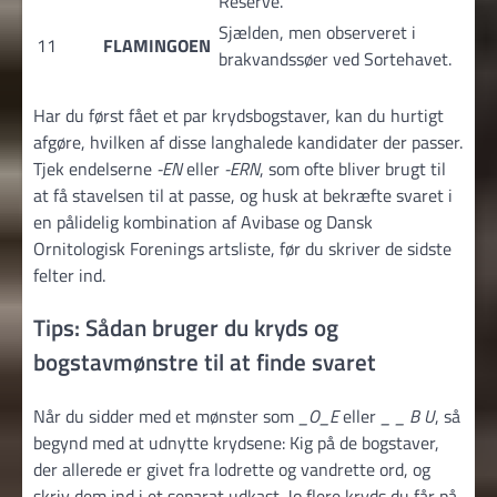
Reserve.
Sjælden, men observeret i
11
FLAMINGOEN
brakvandssøer ved Sortehavet.
Har du først fået et par krydsbogstaver, kan du hurtigt
afgøre, hvilken af disse langhalede kandidater der passer.
Tjek endelserne
-EN
eller
-ERN
, som ofte bliver brugt til
at få stavelsen til at passe, og husk at bekræfte svaret i
en pålidelig kombination af Avibase og Dansk
Ornitologisk Forenings artsliste, før du skriver de sidste
felter ind.
Tips: Sådan bruger du kryds og
bogstavmønstre til at finde svaret
Når du sidder med et mønster som
_O_E
eller
_ _ B U
, så
begynd med at udnytte krydsene: Kig på de bogstaver,
der allerede er givet fra lodrette og vandrette ord, og
skriv dem ind i et separat udkast. Jo flere kryds du får på