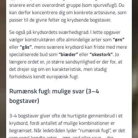
snarere end en overordnet gruppe (som spurvefugl). Du
kan derfor koncentrere dig om konkrete artsnavne, som
passer til de givne felter og krydsende bogstaver.
Se også på krydsordets sværhedsgrad: I lette opgaver
vælger konstruktøren ofte almindelige arter som
“ørn”
eller
“gås”
, mens sværere krydsord kan friste med mere
specialiserede bud som
“biæder”
eller
“skestork”
. Jo
længere ordet er, jo større sandsynlighed er der for, at
det drejer sig om en karakteristisk, men stadig
forholdsvis kendt europæisk fugl.
Rumænsk fugl: mulige svar (3–4
bogstaver)
3-4 bogstaver giver ofte de hurtigste gennembrud i et
krydsord, fordi antallet af mulige kombinationer er
begrænset. Når ledetråden lyder “rumænsk fugl”, er det
som regel kendte arter – gøg, and eller ravn – der