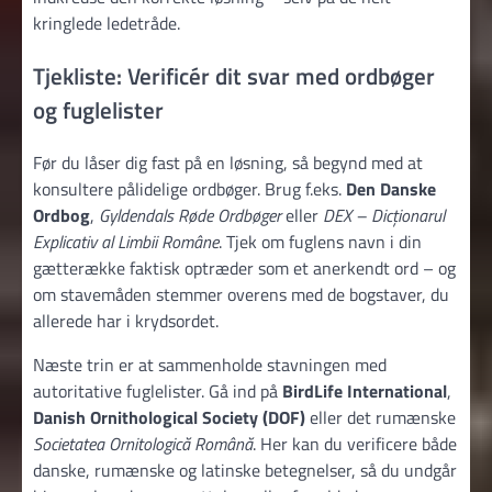
kringlede ledetråde.
Tjekliste: Verificér dit svar med ordbøger
og fuglelister
Før du låser dig fast på en løsning, så begynd med at
konsultere pålidelige ordbøger. Brug f.eks.
Den Danske
Ordbog
,
Gyldendals Røde Ordbøger
eller
DEX – Dicționarul
Explicativ al Limbii Române
. Tjek om fuglens navn i din
gætterække faktisk optræder som et anerkendt ord – og
om stavemåden stemmer overens med de bogstaver, du
allerede har i krydsordet.
Næste trin er at sammenholde stavningen med
autoritative fuglelister. Gå ind på
BirdLife International
,
Danish Ornithological Society (DOF)
eller det rumænske
Societatea Ornitologică Română
. Her kan du verificere både
danske, rumænske og latinske betegnelser, så du undgår