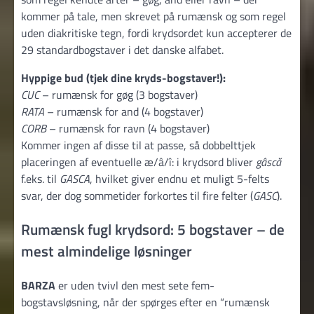
kommer på tale, men skrevet på rumænsk og som regel
uden diakritiske tegn, fordi krydsordet kun accepterer de
29 standardbogstaver i det danske alfabet.
Hyppige bud (tjek dine kryds-bogstaver!):
CUC
– rumænsk for gøg (3 bogstaver)
RATA
– rumænsk for and (4 bogstaver)
CORB
– rumænsk for ravn (4 bogstaver)
Kommer ingen af disse til at passe, så dobbelttjek
placeringen af eventuelle æ/â/î: i krydsord bliver
gâscă
f.eks. til
GASCA
, hvilket giver endnu et muligt 5-felts
svar, der dog sommetider forkortes til fire felter (
GASC
).
Rumænsk fugl krydsord: 5 bogstaver – de
mest almindelige løsninger
BARZA
er uden tvivl den mest sete fem-
bogstavsløsning, når der spørges efter en “rumænsk