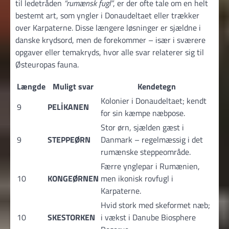
til ledetråden
“rumænsk fugl”
, er der ofte tale om en helt
bestemt art, som yngler i Donaudeltaet eller trækker
over Karpaterne. Disse længere løsninger er sjældne i
danske krydsord, men de forekommer – især i sværere
opgaver eller temakryds, hvor alle svar relaterer sig til
Østeuropas fauna.
Længde
Muligt svar
Kendetegn
Kolonier i Donaudeltaet; kendt
9
PELİKANEN
for sin kæmpe næbpose.
Stor ørn, sjælden gæst i
9
STEPPEØRN
Danmark – regelmæssig i det
rumænske steppeområde.
Færre ynglepar i Rumænien,
10
KONGEØRNEN
men ikonisk rovfugl i
Karpaterne.
Hvid stork med skeformet næb;
10
SKESTORKEN
i vækst i Danube Biosphere