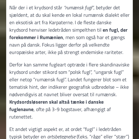
Når der i et krydsord står
“rumænsk fugl”
, betyder det
sjældent, at du skal kende en lokal rumænsk dialekt eller
en eksotisk art fra Karpaterne. I de fleste danske
krydsord henviser ledetråden simpelthen til
en fugl, der
forekommer i Rumænien
, men som også har et gængs
navn på dansk. Fokus ligger derfor på velkendte
europæiske arter, ikke på strengt endemiske rariteter.
Derfor kan samme fugleart optræde i flere skandinaviske
krydsord under stikord som “polsk fugl”, “ungarsk fugl”
eller netop “rumænsk fugl”. Landet fungerer blot som et
tematisk hint, der indikerer geografisk udbredelse – ikke
nødvendigvis at navnet bliver oversat til rumænsk.
Krydsordsløseren skal altså tænke i danske
fuglenavne
, ofte på 3-9 bogstaver, afhængigt af
rutenettet.
Et andet vigtigt aspekt er, at ordet “fugl” i ledetråden
typisk betyder en
artsbetegnelse
(f.eks. “råge” eller “stær”)