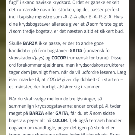
fugl” i skandinaviske krydsord. Ordet er ganske enkelt
det rumænske navn for storken, og det passer perfekt
ind i typiske mønstre som ‑A-Z-A eller B-A-R-Z-A. Hvis
dine krydsbogstaver allerede giver et
B
som første og et
A
som tredje bogstav, er det næsten altid et sikkert bud.
Skulle
BARZA
ikke passe, er der to andre gode
kandidater på fem bogstaver:
GAITA
(rumænsk for
skovskaden/jays) og
COCOR
(rumænsk for trane). Disse
ord forekommer sjældnere, men krydsordskonstruktører
tager dem jævnligt frem, når de vil udfordre løseren. Læg
især mærke til, at
COCOR
giver dig dobbelt-C i starten –
et mønster, der hurtigt afslører sig i rammen.
Når du skal vælge mellem de tre løsninger, så
sammenlign krydsbogstaverne: ender ordet på
A
, tyder
meget på
BARZA
eller
GAITA
; får du et
R
som sidste
bogstav, peger alt på
COCOR
. Tjek også temaet: handler
opgaven om vandfugle, peger det igen på stork eller
trane, mens skovtema oftere leder til skovskade. Brug