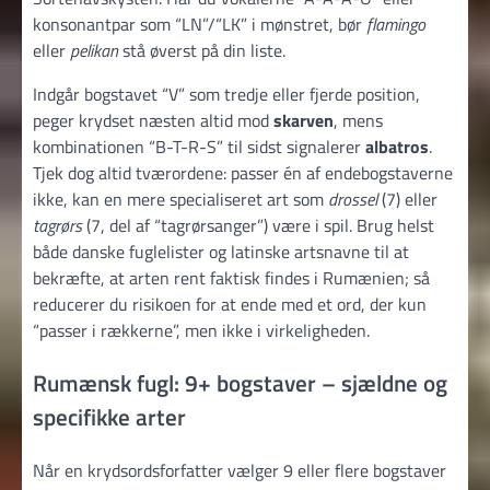
konsonantpar som “LN”/“LK” i mønstret, bør
flamingo
eller
pelikan
stå øverst på din liste.
Indgår bogstavet “V” som tredje eller fjerde position,
peger krydset næsten altid mod
skarven
, mens
kombinationen “B-T-R-S” til sidst signalerer
albatros
.
Tjek dog altid tværordene: passer én af endebogstaverne
ikke, kan en mere specialiseret art som
drossel
(7) eller
tagrørs
(7, del af “tagrørsanger”) være i spil. Brug helst
både danske fuglelister og latinske artsnavne til at
bekræfte, at arten rent faktisk findes i Rumænien; så
reducerer du risikoen for at ende med et ord, der kun
“passer i rækkerne”, men ikke i virkeligheden.
Rumænsk fugl: 9+ bogstaver – sjældne og
specifikke arter
Når en krydsordsforfatter vælger 9 eller flere bogstaver