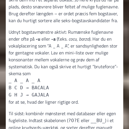
plads, desto snævrere bliver feltet af mulige fuglenavne.
Brug derefter længden – er ordet præcis fem bogstaver,
kan du hurtigt sortere alle seks-bogstavskandidater fra.
Udnyt bogstavmønstre aktivt: Rumænske fuglenavne
ender ofte på
-u
eller
-a
(f.eks.
cocu
,
barza
). Har du en
vokalplacering som “A _ A _ A”, er sandsynligheden stor
for gentagne vokaler. Lav en mini-liste over mulige
konsonanter mellem vokalerne og prøv dem af
systematisk. Du kan også skrive et hurtigt “bruteforce”-
skema som
_ A _ A _ A
B C D → BACALA
G H J → GAJALA
for at se, hvad der ligner rigtige ord.
Til sidst: kombinér mønsteret med databaser eller egen
fugleliste. Indtast skabelonen (
eller
) i et
?O?E
__BU_
online krydsords-værktøj, og sorter derefter manuelt