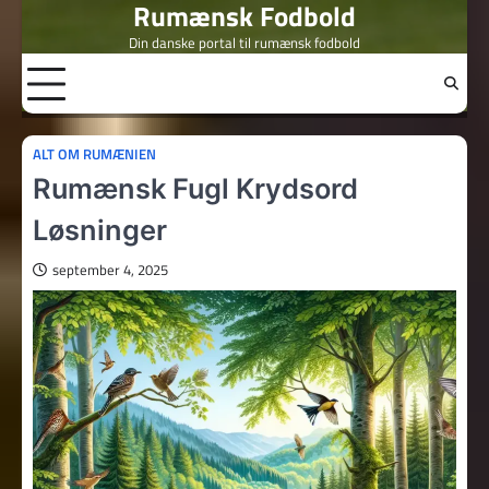
Rumænsk Fodbold
Skip
to
Din danske portal til rumænsk fodbold
content
ALT OM RUMÆNIEN
Rumænsk Fugl Krydsord
Løsninger
september 4, 2025