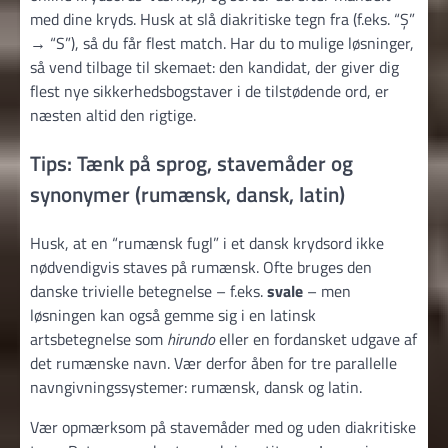
med dine kryds. Husk at slå diakritiske tegn fra (f.eks. “Ș”
→ “S”), så du får flest match. Har du to mulige løsninger,
så vend tilbage til skemaet: den kandidat, der giver dig
flest nye sikkerhedsbogstaver i de tilstødende ord, er
næsten altid den rigtige.
Tips: Tænk på sprog, stavemåder og
synonymer (rumænsk, dansk, latin)
Husk, at en “rumænsk fugl” i et dansk krydsord ikke
nødvendigvis staves på rumænsk. Ofte bruges den
danske trivielle betegnelse – f.eks.
svale
– men
løsningen kan også gemme sig i en latinsk
artsbetegnelse som
hirundo
eller en fordansket udgave af
det rumænske navn. Vær derfor åben for tre parallelle
navngivningssystemer: rumænsk, dansk og latin.
Vær opmærksom på stavemåder med og uden diakritiske