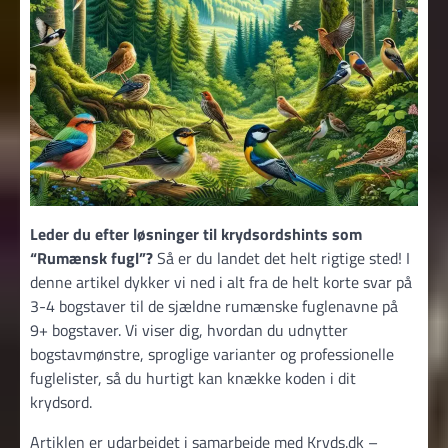
Leder du efter løsninger til krydsordshints som
“Rumænsk fugl”?
Så er du landet det helt rigtige sted! I
denne artikel dykker vi ned i alt fra de helt korte svar på
3-4 bogstaver til de sjældne rumænske fuglenavne på
9+ bogstaver. Vi viser dig, hvordan du udnytter
bogstavmønstre, sproglige varianter og professionelle
fuglelister, så du hurtigt kan knække koden i dit
krydsord.
Artiklen er udarbejdet i samarbejde med Kryds.dk –