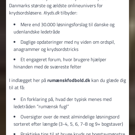
Danmarks største og ældste onlineunivers for
krydsordsløsere.
Kryds.dk
tilbyder:
Mere end 30.000 løsningsforslag til danske og
udenlandske ledetråde
Daglige opdateringer med ny viden om ordspil,
anagrammer og krydsordstricks
Et engageret forum, hvor brugere hjælper
hinanden med de sværeste felter
I indlægget her på
rumænskfodbold.dk
kan du glæde dig
til at få:
En forklaring på, hvad der typisk menes med
ledetråden “rumænsk fugl”
Oversigter over de mest almindelige løsningsord
sorteret efter længde (3-4, 5, 6, 7-8 og 9+ bogstaver)
Praktiske tips til at bruge kryds og bogstavmønstre