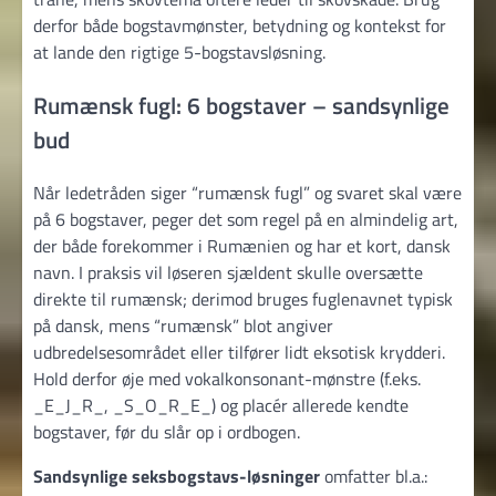
derfor både bogstavmønster, betydning og kontekst for
at lande den rigtige 5-bogstavsløsning.
Rumænsk fugl: 6 bogstaver – sandsynlige
bud
Når ledetråden siger “rumænsk fugl” og svaret skal være
på 6 bogstaver, peger det som regel på en almindelig art,
der både forekommer i Rumænien og har et kort, dansk
navn. I praksis vil løseren sjældent skulle oversætte
direkte til rumænsk; derimod bruges fugle­navnet typisk
på dansk, mens “rumænsk” blot angiver
udbredelsesområdet eller tilfører lidt eksotisk krydderi.
Hold derfor øje med vokal­konsonant-mønstre (f.eks.
_E_J_R_, _S_O_R_E_) og placér allerede kendte
bogstaver, før du slår op i ordbogen.
Sandsynlige seksbogstavs-løsninger
omfatter bl.a.: