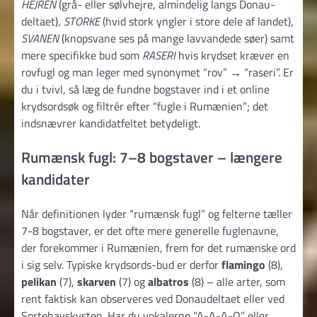
HEJREN
(grå- eller sølvhejre, almindelig langs Donau-
deltaet),
STORKE
(hvid stork yngler i store dele af landet),
SVANEN
(knopsvane ses på mange lavvandede søer) samt
mere specifikke bud som
RASERI
hvis krydset kræver en
rovfugl og man leger med synonymet “rov” → “raseri”. Er
du i tvivl, så læg de fundne bogstaver ind i et online
krydsord­søk og filtrér efter “fugle i Rumænien”; det
indsnævrer kandidatfeltet betydeligt.
Rumænsk fugl: 7–8 bogstaver – længere
kandidater
Når definitionen lyder “rumænsk fugl” og felterne tæller
7-8 bogstaver, er det ofte mere generelle fuglenavne,
der forekommer i Rumænien, frem for det rumænske ord
i sig selv. Typiske krydsords-bud er derfor
flamingo
(8),
pelikan
(7),
skarven
(7) og
albatros
(8) – alle arter, som
rent faktisk kan observeres ved Donaudeltaet eller ved
Sortehavskysten. Har du vokalerne “A-A-A-O” eller