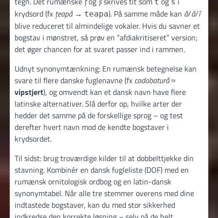
tegn. Det rumænske
ț
og
ș
skrives tit som
og
i
t
s
krydsord (fx
țeapă
→
). På samme måde kan
â
/
ă
/
î
teapa
blive reduceret til almindelige vokaler. Hvis du savner et
bogstav i mønstret, så prøv en “afdiakritiseret” version;
det øger chancen for at svaret passer ind i rammen.
Udnyt synonymtænkning: En rumænsk betegnelse kan
svare til flere danske fuglenavne (fx
codobatură
≈
vipstjert
), og omvendt kan et dansk navn have flere
latinske alternativer. Slå derfor op, hvilke arter der
hedder det samme på de forskellige sprog – og test
derefter hvert navn mod de kendte bogstaver i
krydsordet.
Til sidst: brug troværdige kilder til at dobbelttjekke din
stavning. Kombinér en dansk fugleliste (DOF) med en
rumænsk ornitologisk ordbog og en latin-dansk
synonymtabel. Når alle tre stemmer overens med dine
indtastede bogstaver, kan du med stor sikkerhed
indkredse den korrekte løsning – selv på de helt