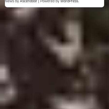
News by
Ascendoor
| Powered by
WordPress
.