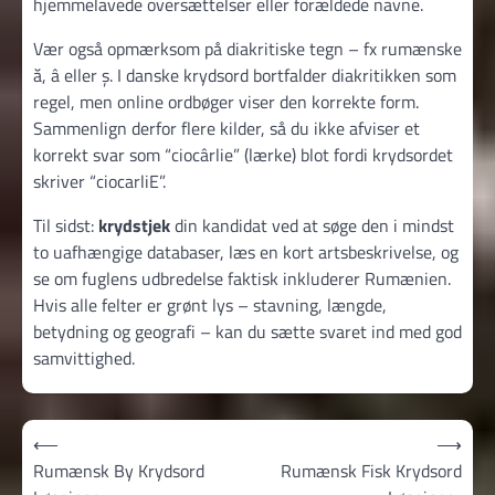
hjemmelavede oversættelser eller forældede navne.
Vær også opmærksom på diakritiske tegn – fx rumænske
ă, â eller ș. I danske krydsord bortfalder diakritikken som
regel, men online ordbøger viser den korrekte form.
Sammenlign derfor flere kilder, så du ikke afviser et
korrekt svar som “ciocârlie” (lærke) blot fordi krydsordet
skriver “ciocarliE”.
Til sidst:
krydstjek
din kandidat ved at søge den i mindst
to uafhængige databaser, læs en kort artsbeskrivelse, og
se om fuglens udbredelse faktisk inkluderer Rumænien.
Hvis alle felter er grønt lys – stavning, længde,
betydning og geografi – kan du sætte svaret ind med god
samvittighed.
Indlægsnavigation
⟵
⟶
Rumænsk By Krydsord
Rumænsk Fisk Krydsord