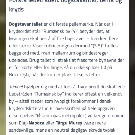
kryds
Bogstavantallet
er dit første pejlemærke. Når der i
krydsordet står “Rumænsk by (4)” betyder det, at
løsningen skal bestå af fire bogstaver – hverken flere
eller færre. Viser rubriceringen derimod “(3,5)” tælles
begge ord med, men mellemrum og bindestreger
udelades. Brug tallet til straks at frasortere bynavne der
er for korte eller for lange, så du ikke spilder tid på
București, når der kun er plads til seks felter.
Temaet
hjælper dig med at forstå, hvor bredt du skal lede.
Ledetråden “Rumænsk by” indikerer oftest en velkendt
by – altså steder som hyppigt forekommer i dansk
krydsordslitteratur. Er overskriften på hele opgaven
eksempelvis “Østeuropas metropoler”, vil længere navne
som
Cluj-Napoca
eller
Târgu Mureș
være mere
sandsynlige, mens en neutral dagligaviskryds typisk