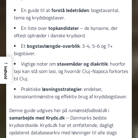
En guide til at
forstå ledetråden
: bogstavantal,
tema og krydsbogstaver.
En liste over
topkandidater
– de bynavne, der
oftest optræder i danske krydsord.
Et
bogstavlængde-overblik
: 3-4, 5-6 og 7+
bogstaver.
→
Vigtige noter om
stavemåder og diakritik
: hvorfor
Indhold
Iași kan stå som Iasi, og hvornår Cluj-Napoca forkortes
til Cluj.
Praktiske
løsningsstrategier
: endelser,
konsonantmønstre og effektiv brug af krydsbogstaver.
Denne guide udgives her på
rumænskfodbold.dk
i
samarbejde med Kryds.dk
– Danmarks bedste
krydsordsside. Kryds.dk har et omfattende, dagligt
opdateret databasearkiv med løsninger til alle slags