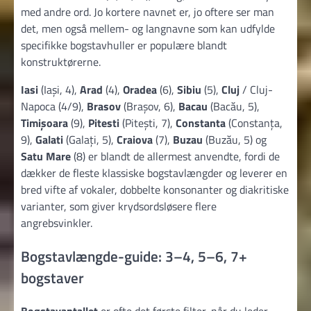
med andre ord. Jo kortere navnet er, jo oftere ser man
det, men også mellem- og langnavne som kan udfylde
specifikke bogstavhuller er populære blandt
konstruktørerne.
Iasi
(Iași, 4),
Arad
(4),
Oradea
(6),
Sibiu
(5),
Cluj
/ Cluj-
Napoca (4/9),
Brasov
(Brașov, 6),
Bacau
(Bacău, 5),
Timișoara
(9),
Pitesti
(Pitești, 7),
Constanta
(Constanța,
9),
Galati
(Galați, 5),
Craiova
(7),
Buzau
(Buzău, 5) og
Satu Mare
(8) er blandt de allermest anvendte, fordi de
dækker de fleste klassiske bogstavlængder og leverer en
bred vifte af vokaler, dobbelte konsonanter og diakritiske
varianter, som giver krydsordsløsere flere
angrebsvinkler.
Bogstavlængde-guide: 3–4, 5–6, 7+
bogstaver