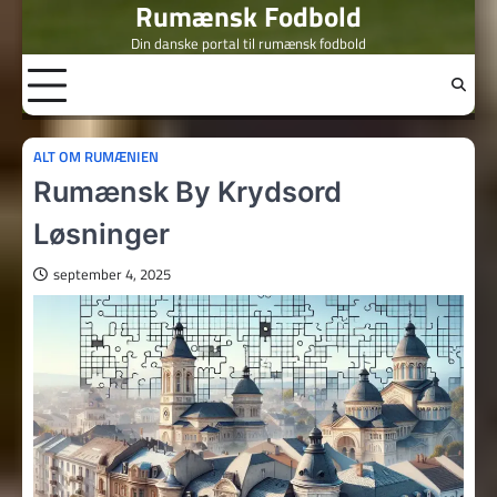
Rumænsk Fodbold
Skip
to
Din danske portal til rumænsk fodbold
content
ALT OM RUMÆNIEN
Rumænsk By Krydsord
Løsninger
september 4, 2025