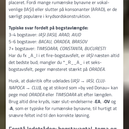
placeret. Fordi mange rumænske bynavne er vokal-
venlige (IAȘI) eller slutter på konsonanter (ARAD), er de
særligt populære i krydsordskonstruktion.
Typiske svar fordelt på bogstavlængde:
3-4 bogstaver:
IAȘI (IASI)
,
ARAD
,
AIUD
5-6 bogstaver:
BACAU
,
ORADEA
,
BRASOV
7+ bogstaver:
TIMISOARA
,
CONSTANTA
,
BUCURESTI
Har du fx _A_I i et fire-bogstavsfelt, er
IAȘI
næsten altid
det bedste bud; mangler du *_R__A_ i et seks-
bogstavsfelt, peger mønsteret stærkt på
ORADEA
.
Husk, at diakritik ofte udelades (
IAȘI
→
IASI
,
CLUJ-
NAPOCA
→
CLUJ
), og at stikord som »by ved Donau« kan
pege mod
ORADEA
eller
TIMISOARA
alt efter længden.
Brug altid dine kryds, især slut-endelserne ‑
EA
, ‑
OV
og
‑
A
, som er typiske for rumænske bynavne, til hurtigt at
snævre feltet ind til den korrekte løsning.
Forstå ledetråden: bogstavantal, tema og