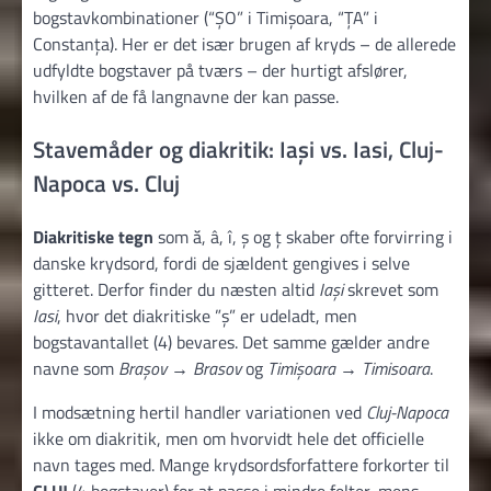
bogstavkombinationer (“ȘO” i Timișoara, “ȚA” i
Constanța). Her er det især brugen af kryds – de allerede
udfyldte bogstaver på tværs – der hurtigt afslører,
hvilken af de få langnavne der kan passe.
Stavemåder og diakritik: Iași vs. Iasi, Cluj-
Napoca vs. Cluj
Diakritiske tegn
som ă, â, î, ș og ț skaber ofte forvirring i
danske krydsord, fordi de sjældent gengives i selve
gitteret. Derfor finder du næsten altid
Iași
skrevet som
Iasi
, hvor det diakritiske ”ș” er udeladt, men
bogstavantallet (4) bevares. Det samme gælder andre
navne som
Brașov → Brasov
og
Timișoara → Timisoara
.
I modsætning hertil handler variationen ved
Cluj-Napoca
ikke om diakritik, men om hvorvidt hele det officielle
navn tages med. Mange krydsordsforfattere forkorter til
CLUJ
(4 bogstaver) for at passe i mindre felter, mens