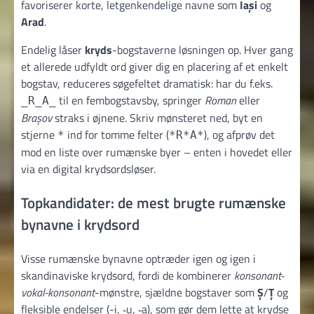
favoriserer korte, letgenkendelige navne som
Iași
og
Arad
.
Endelig låser
kryds
-bogstaverne løsningen op. Hver gang
et allerede udfyldt ord giver dig en placering af et enkelt
bogstav, reduceres søgefeltet dramatisk: har du f.eks.
til en fembogstavsby, springer
Roman
eller
_R_A_
Brașov
straks i øjnene. Skriv mønsteret ned, byt en
stjerne
ind for tomme felter (
), og afprøv det
*
*R*A*
mod en liste over rumænske byer – enten i hovedet eller
via en digital krydsordsløser.
Topkandidater: de mest brugte rumænske
bynavne i krydsord
Visse rumænske bynavne optræder igen og igen i
skandinaviske krydsord, fordi de kombinerer
konsonant-
vokal-konsonant
-mønstre, sjældne bogstaver som
Ş
/
Ț
og
fleksible endelser (-i, ‑u, ‑a), som gør dem lette at krydse