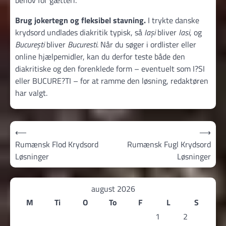
Brug jokertegn og fleksibel stavning.
I trykte danske
krydsord undlades diakritik typisk, så
Iași
bliver
Iasi
, og
București
bliver
Bucuresti
. Når du søger i ordlister eller
online hjælpemidler, kan du derfor teste både den
diakritiske og den forenklede form – eventuelt som I?SI
eller BUCURE?TI – for at ramme den løsning, redaktøren
har valgt.
Indlægsnavigation
⟵
⟶
Rumænsk Flod Krydsord
Rumænsk Fugl Krydsord
Løsninger
Løsninger
august 2026
M
Ti
O
To
F
L
S
1
2