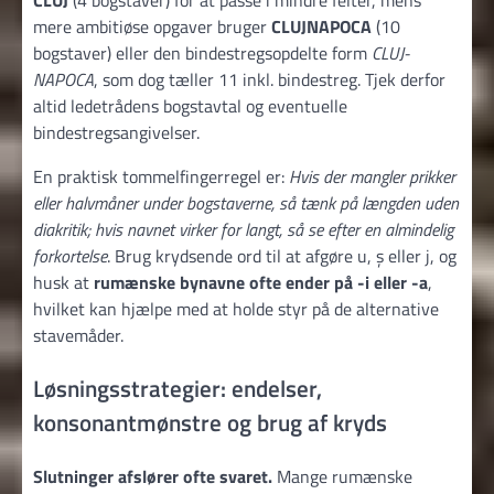
mere ambitiøse opgaver bruger
CLUJNAPOCA
(10
bogstaver) eller den bindestregsopdelte form
CLUJ-
NAPOCA
, som dog tæller 11 inkl. bindestreg. Tjek derfor
altid ledetrådens bogstavtal og eventuelle
bindestregsangivelser.
En praktisk tommelfingerregel er:
Hvis der mangler prikker
eller halvmåner under bogstaverne, så tænk på længden uden
diakritik; hvis navnet virker for langt, så se efter en almindelig
forkortelse
. Brug krydsende ord til at afgøre u, ș eller j, og
husk at
rumænske bynavne ofte ender på -i eller -a
,
hvilket kan hjælpe med at holde styr på de alternative
stavemåder.
Løsningsstrategier: endelser,
konsonantmønstre og brug af kryds
Slutninger afslører ofte svaret.
Mange rumænske