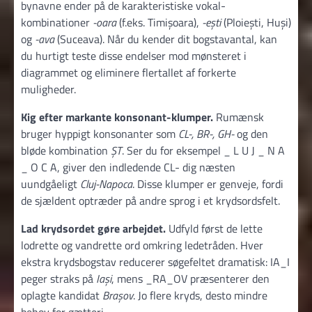
bynavne ender på de karakteristiske vokal-
kombinationer
-oara
(f.eks. Timișoara),
-ești
(Ploiești, Huși)
og
-ava
(Suceava). Når du kender dit bogstavantal, kan
du hurtigt teste disse endelser mod mønsteret i
diagrammet og eliminere flertallet af forkerte
muligheder.
Kig efter markante konsonant-klumper.
Rumænsk
bruger hyppigt konsonanter som
CL-, BR-, GH-
og den
bløde kombination
ȘT
. Ser du for eksempel _ L U J _ N A
_ O C A, giver den indledende CL- dig næsten
uundgåeligt
Cluj-Napoca
. Disse klumper er genveje, fordi
de sjældent optræder på andre sprog i et krydsordsfelt.
Lad krydsordet gøre arbejdet.
Udfyld først de lette
lodrette og vandrette ord omkring ledetråden. Hver
ekstra krydsbogstav reducerer søgefeltet dramatisk: IA_I
peger straks på
Iași
, mens _RA_OV præsenterer den
oplagte kandidat
Brașov
. Jo flere kryds, desto mindre
behov for gætteri.