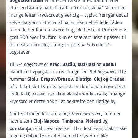
Bogstavantallet
er ofte det første filter, når du leder
efter en løsning på ledetråden “rumænsk by”. Notér hvor
mange felter krydsordet giver dig – typisk fremgår det af
selve diagrammet eller af parentesen efter ledetråden.
Allerede her kan du skære langt de fleste af Rumæniens
godt 300 byer fra, fordi kun et snævert udsnit passer til
de mest almindelige længder på 3-4, 5-6 eller 7+
bogstaver.
Til
3-4 bogstaver
er
Arad
,
Bacău
,
Iași/Iasi
og
Vaslui
blandt de hyppigste, mens kategorien
5-6 bogstaver
ofte
rummer
Sibiu
,
Brașov/Brasov
,
Bistrița
,
Cluj
og
Oradea
.
Gå alfabetisk til værks og test, om konsonantmønsteret
(fx A-R-D) passer med dine eksisterende kryds; i mange
krydsord er dette nok til at bekræfte den rigtige by.
Når ledetråden kræver
7 bogstaver eller mere
, kommer
navne som
Cluj-Napoca
,
Timișoara
,
Ploiești
og
Constanța
i spil. Læg mærke til bindestreger, diakritiske
tegn og dobbelte vokaler, som ofte giver unikke