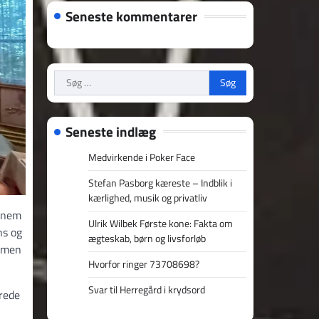
Seneste kommentarer
Søg
efter:
Seneste indlæg
Medvirkende i Poker Face
Stefan Pasborg kæreste – Indblik i
kærlighed, musik og privatliv
ennem
Ulrik Wilbek Første kone: Fakta om
ns og
ægteskab, børn og livsforløb
, men
Hvorfor ringer 73708698?
Svar til Herregård i krydsord
erede