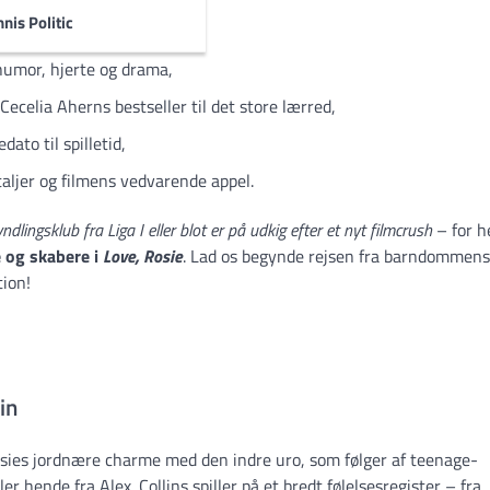
nis Politic
deværdige øjeblikke,
 humor, hjerte og drama,
ecelia Aherns bestseller til det store lærred,
dato til spilletid,
taljer og filmens vedvarende appel.
ings­klub fra Liga I eller blot er på udkig efter et nyt filmcrush
– for h
 og skabere i
Love, Rosie
. Lad os begynde rejsen fra barndommens
tion!
in
Rosies jordnære charme med den indre uro, som følger af teenage­
r hende fra Alex. Collins spiller på et bredt følelsesregister – fra