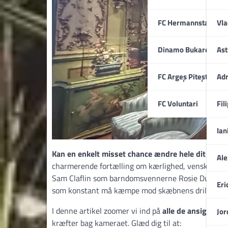
FC Hermannstadt
Vla
Dinamo Bukarest
Ast
FC Argeș Pitești
Adr
FC Voluntari
Fil
Ian
Kan en enkelt misset chance ændre hele dit liv?
Lo
Ale
charmerende fortælling om kærlighed, venskab og den
Sam Claflin som barndomsvennerne Rosie Dunne og A
Eri
som konstant må kæmpe mod skæbnens drilske b
I denne artikel zoomer vi ind på
alle de ansigter, de
Jor
kræfter bag kameraet. Glæd dig til at: