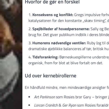
Hvorfor de gør en forskel
Konsekvens og konflikt:
Gregs impulsive forho
katalysatoren for den konstante „skæv timing”, de
Spejlbilleder af hovedpersonerne:
Sally og Be
brug for. Det giver publikum indblik i deres blinde
Humorens nødvendige ventiler:
Ruby (og til d
dramatiske øjeblikke balanceres af tør, britisk h
Tidsforankring:
Børneskuespillerne understreg
organisk, frem for blot at blive fortalt om det.
Ud over kernebirollerne
En håndfuld mindre, men mindeværdige ansigter fo
Art Parkinson
som Rosies bror Gary – bringer 
Lorcan Cranitch
&
Ger Ryan
som Rosies forældre