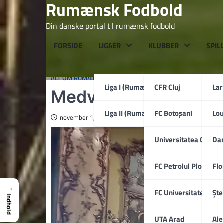
Rumænsk Fodbold
Skip
to
Din danske portal til rumænsk fodbold
content
FORSIDE
LIGAER
KLUBBER
SPIL
ALT OM RUMÆNIEN
Liga I (Rumænien)
CFR Cluj
La
Medvirkende i Love, 
Liga II (Rumænien)
FC Botoșani
Lo
november 1, 2025
Universitatea Craiov
Dar
FC Petrolul Ploiești
Flo
→
FC Universitatea Cluj
Ște
Indhold
UTA Arad
Ale