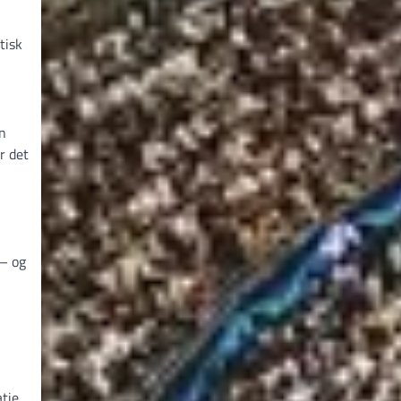
tisk
en
r det
 – og
tie.