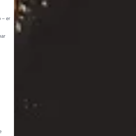
b – er
har
e