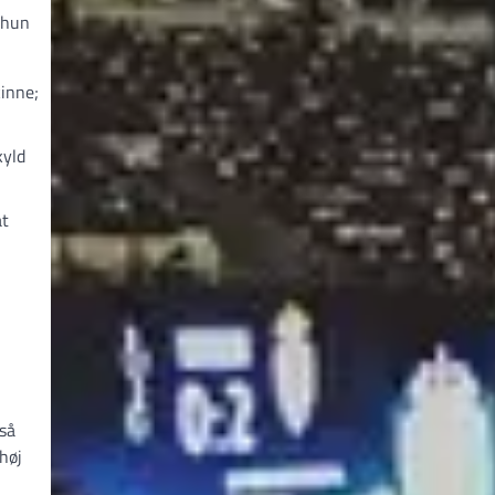
 hun
kinne;
kyld
at
gså
høj