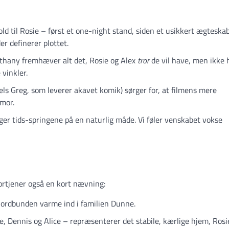
ld til Rosie – først et one-night stand, siden et usikkert ægteska
r definerer plottet.
thany fremhæver alt det, Rosie og Alex
tror
de vil have, men ikke 
 vinkler.
els Greg, som leverer akavet komik) sørger for, at filmens mere
umor.
er tids-springene på en naturlig måde. Vi føler venskabet vokse
rtjener også en kort nævning:
jordbunden varme ind i familien Dunne.
, Dennis og Alice – repræsenterer det stabile, kærlige hjem, Rosi