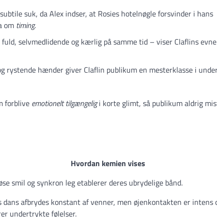
 subtile suk, da Alex indser, at Rosies hotelnøgle forsvinder i hans
ma om
timing
.
 fuld, selvmedlidende og kærlig på samme tid – viser Claflins evne 
 og rystende hænder giver Claflin publikum en mesterklasse i unde
m forblive
emotionelt tilgængelig
i korte glimt, så publikum aldrig mis
Hvordan kemien vises
se smil og synkron leg etablerer deres ubrydelige bånd.
 dans afbrydes konstant af venner, men øjenkontakten er intens 
rer undertrykte følelser.