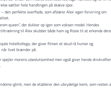
else sætter hele handlingen på skæve spor.
rt – den perfekte overflade, som afslører Alex’ egen forvirring om
litet.
om queen”, der dukker op igen som voksen model. Hendes
tiltrækning til Alex skubber både ham og Rosie til at erkende der
lojale hotelkollega, der giver filmen et skud rå humor og
, når livet brænder på.
er spejler morens ubeslutsomhed men også giver hende drivkraften 
.
ndoms-glimt, men de etablerer den ubrydelige kemi, som resten a