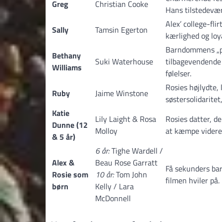
Greg
Christian Cooke
Hans tilstedevær
Alex’ college-fli
Sally
Tamsin Egerton
kærlighed og loya
Barndommens „pr
Bethany
Suki Waterhouse
tilbagevendende 
Williams
følelser.
Rosies højlydte, 
Ruby
Jaime Winstone
søstersolidaritet
Katie
Lily Laight & Rosa
Rosies datter, d
Dunne (12
Molloy
at kæmpe videre
& 5 år)
6 år:
Tighe Wardell /
Alex &
Beau Rose Garratt
Få sekunders bar
Rosie som
10 år:
Tom John
filmen hviler på.
børn
Kelly / Lara
McDonnell