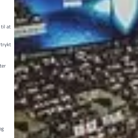
til at
rtrykt
ter
og