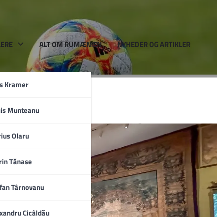
LERE
ALT OM RUMÆNIEN
NYHEDER OG ARTIKLER
rs Kramer
Rosie
uis Munteanu
a
ius Olaru
rin Tănase
fan Târnovanu
xandru Cicâldău