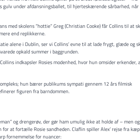
s gulv under afdansningsballet, til hjerteskærende sårbarhed, når
ns med skolens ”hottie” Greg (Christian Cooke) får Collins til at s
mere end replikkerne.
tie alene i Dublin, ser vi Collins’ evne til at lade frygt, glæde og s
besvarede opkald summer i baggrunden.
Collins indkapsler Rosies modenhed, hvor hun omsider erkender, 
t kompleks; hun bærer publikums sympati gennem 12 års filmisk
definerer figuren fra barndommen.
tleman” og drengerøv, der gør ham umulig ikke at holde af – men o
or at fortælle Rosie sandheden. Claflin spiller Alex’ rejse fra kæp
karp fornemmelse for nuancer: