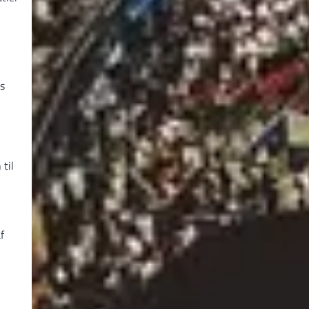
es
til
f