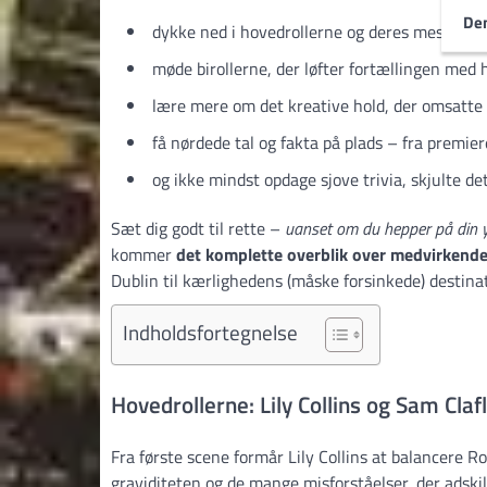
Den
dykke ned i hovedrollerne og deres mest min
møde birollerne, der løfter fortællingen med
lære mere om det kreative hold, der omsatte C
få nørdede tal og fakta på plads – fra premiere­
og ikke mindst opdage sjove trivia, skjulte de
Sæt dig godt til rette –
uanset om du hepper på din yndl
kommer
det komplette overblik over medvirkende
Dublin til kærlighedens (måske forsinkede) destina
Indholdsfortegnelse
Hovedrollerne: Lily Collins og Sam Clafl
Fra første scene formår Lily Collins at balancere 
graviditeten og de mange misforståelser, der adskille