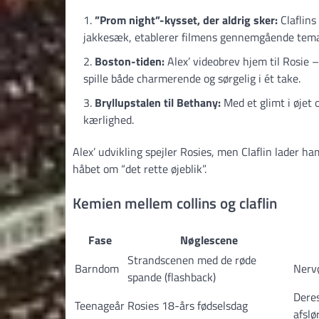
”Prom night”-kysset, der aldrig sker:
Claflins
jakkesæk, etablerer filmens gennemgående te
Boston-tiden:
Alex’ videobrev hjem til Rosie –
spille både charmerende og sørgelig i ét take.
Bryllupstalen til Bethany:
Med et glimt i øjet
kærlighed.
Alex’ udvikling spejler Rosies, men Claflin lader ha
håbet om “det rette øjeblik”.
Kemien mellem collins og claflin
Fase
Nøglescene
Strandscenen med de røde
Barndom
Nervø
spande (flashback)
Deres
Teenageår
Rosies 18-års fødselsdag
afslø