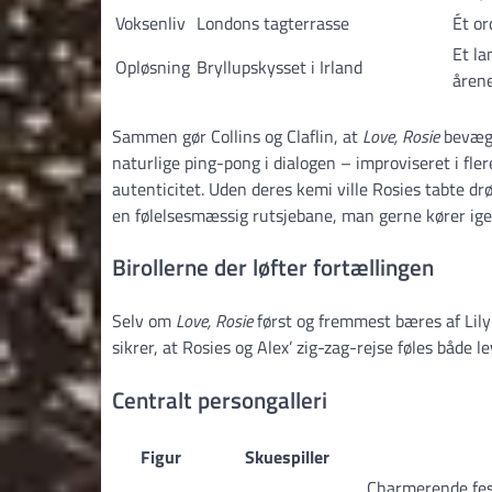
Voksenliv
Londons tagterrasse
Ét or
Et la
Opløsning
Bryllups­kysset i Irland
åren
Sammen gør Collins og Claflin, at
Love, Rosie
bevæge
naturlige ping-pong i dialogen – improviseret i fler
autenticitet. Uden deres kemi ville Rosies tabte d
en følelsesmæssig rutsjebane, man gerne kører ige
Birollerne der løfter fortællingen
Selv om
Love, Rosie
først og fremmest bæres af Lily 
sikrer, at Rosies og Alex’ zig-zag-rejse føles både 
Centralt persongalleri
Figur
Skuespiller
Charmerende fest