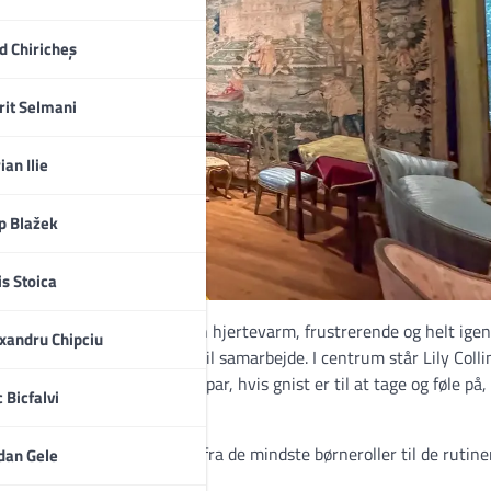
d Chiricheș
rit Selmani
ian Ilie
ip Blažek
is Stoica
ve, Rosie
giver os svaret i en hjertevarm, frustrerende og helt ig
xandru Chipciu
 timing, der aldrig helt vil samarbejde. I centrum står Lily Colli
lex Stewart – et makkerpar, hvis gnist er til at tage og føle på
c Bicfalvi
enspænd.
r får historien til at leve
– fra de mindste børneroller til de rutin
dan Gele