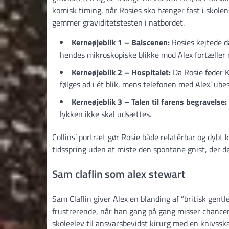
komisk timing, når Rosies sko hænger fast i skolen
gemmer graviditets­testen i natbordet.
Kerneøjeblik 1 – Balscenen:
Rosies kejtede da
hendes mikroskopiske blikke mod Alex fortæller 
Kerneøjeblik 2 – Hospitalet:
Da Rosie føder Ka
følges ad i ét blik, mens telefonen med Alex’ u
Kerneøjeblik 3 – Talen til farens begravelse:
lykken ikke skal udsættes.
Collins’ portræt gør Rosie både relatérbar og dyb
tidsspring uden at miste den spontane gnist, der 
Sam claflin som alex stewart
Sam Claflin giver Alex en blanding af ”britisk gen
frustrerende, når han gang på gang misser chancen f
skoleelev til ansvarsbevidst kirurg med en knivs­s