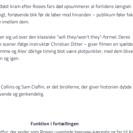
dløst kram efter Rosies fars død opsummerer al fortidens længsel.
ngt, forløsende blik før de løber mod hinanden – publikum føler fak
e imellem dem.
r sig ud over den klassiske ”will they/won’t they”-formel. Deres
e scener ifølge instruktør Christian Ditter – giver filmen en sjæld
rømme og Alex’ dårlige timing blot være plotpunkter; med dem blive
n og igen.
Collins og Sam Claflin, er det birollerne, der giver historien dybde
levende og genkendelig.
Funktion i fortællingen
fyr, der ender som Rosies uventede teenage-kæreste og far til Ka