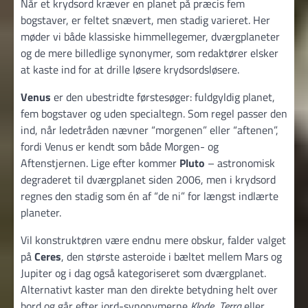
Når et krydsord kræver en planet på præcis fem
bogstaver, er feltet snævert, men stadig varieret. Her
møder vi både klassiske himmellegemer, dværgplaneter
og de mere billedlige synonymer, som redaktører elsker
at kaste ind for at drille løsere krydsordsløsere.
Venus
er den ubestridte førstesøger: fuldgyldig planet,
fem bogstaver og uden specialtegn. Som regel passer den
ind, når ledetråden nævner “morgenen” eller “aftenen”,
fordi Venus er kendt som både Morgen- og
Aftenstjernen. Lige efter kommer
Pluto
– astronomisk
degraderet til dværgplanet siden 2006, men i krydsord
regnes den stadig som én af “de ni” for længst indlærte
planeter.
Vil konstruktøren være endnu mere obskur, falder valget
på
Ceres
, den største asteroide i bæltet mellem Mars og
Jupiter og i dag også kategoriseret som dværgplanet.
Alternativt kaster man den direkte betydning helt over
bord og går efter jord-synonymerne
Klode
,
Terra
eller