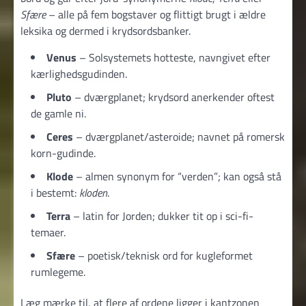
Sfære
– alle på fem bogstaver og flittigt brugt i ældre
leksika og dermed i krydsords­banker.
Venus
– Solsystemets hotteste, navngivet efter
kærlighedsgudinden.
Pluto
– dværgplanet; krydsord anerkender oftest
de gamle ni.
Ceres
– dværgplanet/asteroide; navnet på romersk
korn-gudinde.
Klode
– almen synonym for “verden”; kan også stå
i bestemt:
kloden
.
Terra
– latin for Jorden; dukker tit op i sci-fi-
temaer.
Sfære
– poetisk/teknisk ord for kugleformet
rumlegeme.
Læg mærke til, at flere af ordene ligger i kantzonen