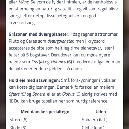
eller
Måne
. Selvom de fylder i himlen, er de henholdsvis
en stjerne og en naturlig satellit – og vil som regel blive
spurgt efter netop disse betegnelser i en god
krydsordsbog.
Gråzonen med dværgplaneter:
I dag regner astronomer
Pluto og Ceres som
dværgplaneter
, men i krydsord
accepteres de ofte som helt legitime planetsvar, især i
felter på 5 bogstaver. Derudover kan du møde nyere
navne som
Eris
(4) og
Haumea
(6) i moderne udgaver, men
de optræder endnu sjældent på dansk.
Hold øje med stavningen:
Små forskydninger i vokaler
kan koste dig løsningen. Bemærk fx forskellen mellem
Sfære (6)
og
Sphere
, eller at
Globus
(6) aldrig skrives med
‘å’. Du kan bruge tabellen her som hurtig reference:
Med danske specialtegn
Uden
Sfære (6)
Sphaera (lat.)
Klode (5)
Globe (eng.)