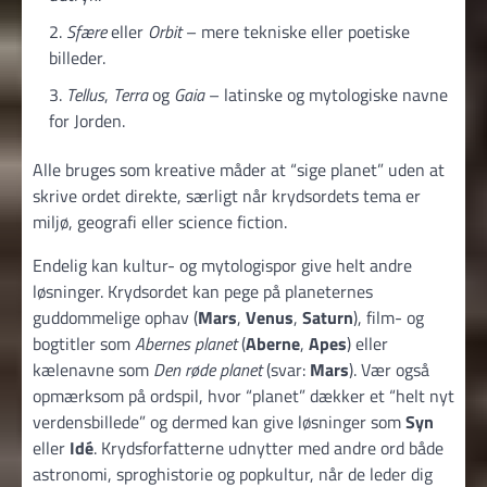
Sfære
eller
Orbit
– mere tekniske eller poetiske
billeder.
Tellus
,
Terra
og
Gaia
– latinske og mytologiske navne
for Jorden.
Alle bruges som kreative måder at “sige planet” uden at
skrive ordet direkte, særligt når krydsordets tema er
miljø, geografi eller science fiction.
Endelig kan kultur- og mytologispor give helt andre
løsninger. Krydsordet kan pege på planeternes
guddommelige ophav (
Mars
,
Venus
,
Saturn
), film- og
bogtitler som
Abernes planet
(
Aberne
,
Apes
) eller
kælenavne som
Den røde planet
(svar:
Mars
). Vær også
opmærksom på ordspil, hvor “planet” dækker et “helt nyt
verdensbillede” og dermed kan give løsninger som
Syn
eller
Idé
. Krydsforfatterne udnytter med andre ord både
astronomi, sprog­historie og popkultur, når de leder dig