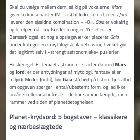
Skal du vælge mellem dem, så kig på vokalerne:
Mars
giver to konsonanter (M-, ‑rs) til lodrette ord, mens
Jord
leverer den sjældne kombination »J-O«.
Gaia
er vokal­rig
og hjælper, når krydsordet mangler A’er eller I’er.
Bemærk også, at nogle opslags­værker placerer
Gaia
under kategorien »mytologisk planetnavn«, hvilket gør
det legitimt selv i »strengt astronomiske« puslerier.
Huske­regel: Er temaet astronomi, starter du med
Mars
og
Jord
; er der antydninger af mytologi, fantasy eller
miljø (»Moder Jord«), bør
Gaia
stå højt på listen. Tjek altid
om opgaven spørger i ental/ubestemt form, og lad ikke
»måne« eller »sol« friste – de har samme længde, men
rammer ved siden af planet­betegnelsen.
Planet-krydsord: 5 bogstaver – klassikere
og nærbeslægtede