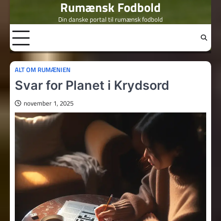
Rumænsk Fodbold
Skip
to
Din danske portal til rumænsk fodbold
content
ALT OM RUMÆNIEN
Svar for Planet i Krydsord
november 1, 2025