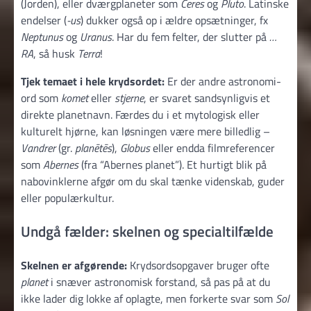
(Jorden), eller dværgplaneter som
Ceres
og
Pluto
. Latinske
endelser (
-us
) dukker også op i ældre opsætninger, fx
Neptunus
og
Uranus
. Har du fem felter, der slutter på
…
RA
, så husk
Terra
!
Tjek temaet i hele krydsordet:
Er der andre astronomi-
ord som
komet
eller
stjerne
, er svaret sandsynligvis et
direkte planetnavn. Færdes du i et mytologisk eller
kulturelt hjørne, kan løsningen være mere billedlig –
Vandrer
(gr.
planētēs
),
Globus
eller endda filmreferencer
som
Abernes
(fra “Abernes planet”). Et hurtigt blik på
nabovinklerne afgør om du skal tænke videnskab, guder
eller populærkultur.
Undgå fælder: skelnen og specialtilfælde
Skelnen er afgørende:
Krydsordsopgaver bruger ofte
planet
i snæver astronomisk forstand, så pas på at du
ikke lader dig lokke af oplagte, men forkerte svar som
Sol