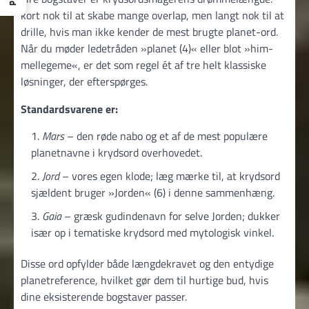
kort nok til at skabe mange overlap, men langt nok til at
drille, hvis man ikke kender de mest brugte planet-ord.
Når du møder ledetråden »planet (4)« eller blot »him­
mel­legeme«, er det som regel ét af tre helt klassiske
løsninger, der efterspørges.
Standard­svarene er:
Mars
– den røde nabo og et af de mest populære
planet­navne i krydsord overhovedet.
Jord
– vores egen klode; læg mærke til, at krydsord
sjældent bruger »Jorden« (6) i denne sammenhæng.
Gaia
– græsk gudinde­navn for selve Jorden; dukker
især op i tematiske krydsord med mytologisk vinkel.
Disse ord opfylder både længde­kravet og den entydige
planet­reference, hvilket gør dem til hurtige bud, hvis
dine eksisterende bogstaver passer.