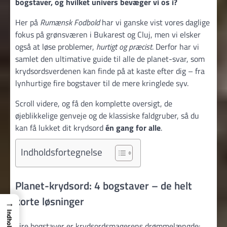
bogstaver, og hvilket univers bevæger vi os i?
Her på
Rumænsk Fodbold
har vi ganske vist vores daglige
fokus på grønsværen i Bukarest og Cluj, men vi elsker
også at løse problemer,
hurtigt og præcist
. Derfor har vi
samlet den ultimative guide til alle de planet-svar, som
krydsords­verdenen kan finde på at kaste efter dig – fra
lynhurtige fire bogstaver til de mere kringlede syv.
Scroll videre, og få den komplette oversigt, de
øjeblikkelige genveje og de klassiske faldgruber, så du
kan få lukket dit krydsord
én gang for alle
.
Indholdsfortegnelse
Planet-krydsord: 4 bogstaver – de helt
korte løsninger
→
Indhold
Fire bogstaver er krydsordsmagerens drømme­længde: