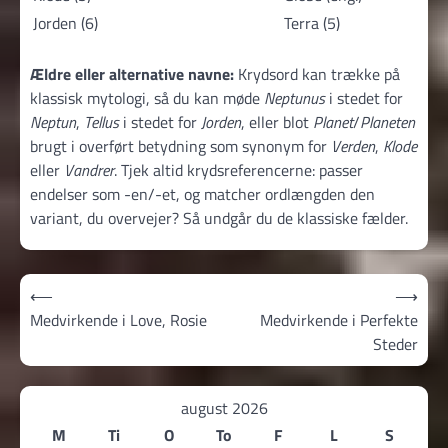
Jorden (6)
Terra (5)
Ældre eller alternative navne:
Krydsord kan trække på
klassisk mytologi, så du kan møde
Neptunus
i stedet for
Neptun
,
Tellus
i stedet for
Jorden
, eller blot
Planet
/
Planeten
brugt i overført betydning som synonym for
Verden
,
Klode
eller
Vandrer
. Tjek altid krydsreferencerne: passer
endelser som -en/-et, og matcher ordlængden den
variant, du overvejer? Så undgår du de klassiske fælder.
Indlægsnavigation
⟵
⟶
Medvirkende i Love, Rosie
Medvirkende i Perfekte
Steder
august 2026
M
Ti
O
To
F
L
S