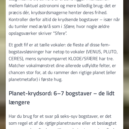
mellem faktuel astronomi og mere billedlig brug; det er
præcis dér, krydsords­magerne henter deres frihed.
Kontroller derfor altid de krydsende bogstaver – især når
du tumler med æ/ø/å som i
Sfære
, hvor nogle ældre
opslagsværker skriver “Sfere”.
Et godt fif er at tælle vokaler: de fleste af disse fem-
bogstavsløsninger har netop to vokaler (VENUS, PLUTO,
CERES), mens synonymparret KLODE/SFÆRE har tre.
Matcher vokal­mønstret dine allerede udfyldte felter, er
chancen stor for, at du rammer den rigtige planet (eller
planet­metafor) i første hug.
Planet-krydsord: 6–7 bogstaver – de lidt
længere
Har du brug for et svar på seks-syv bogstaver, er det
som regel et af de
rigtige
planetnavne eller et beslægtet