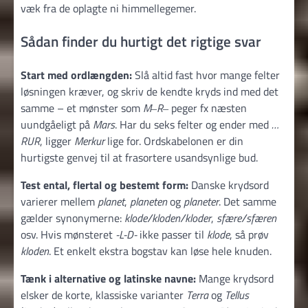
væk fra de oplagte ni himmel­legemer.
Sådan finder du hurtigt det rigtige svar
Start med ordlængden:
Slå altid fast hvor mange felter
løsningen kræver, og skriv de kendte kryds ind med det
samme – et mønster som
M‒R‒
peger fx næsten
uundgåeligt på
Mars
. Har du seks felter og ender med
…
RUR
, ligger
Merkur
lige for. Ord­skabelonen er din
hurtigste genvej til at frasortere usandsynlige bud.
Test ental, flertal og bestemt form:
Danske krydsord
varierer mellem
planet
,
planeten
og
planeter
. Det samme
gælder synonymerne:
klode/kloden/kloder
,
sfære/sfæren
osv. Hvis mønsteret
-L-D-
ikke passer til
klode
, så prøv
kloden
. Et enkelt ekstra bogstav kan løse hele knuden.
Tænk i alternative og latinske navne:
Mange krydsord
elsker de korte, klassiske varianter
Terra
og
Tellus