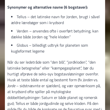
Synonymer og alternative navne (6 bogstaver):
Tellus – det latinske navn for Jorden, brugt i såvel
ældre lærebøger som i krydsord
Verden – anvendes ofte i overført betydning; kan
dække både Jorden og “hele kloden”
Globus – billedligt udtryk for planeten som
kugleformet legeme
Når du ser ledetråde som “den blå”, “jordkloden”, “den
latinske betegnelse” eller “kæmpegasplanet”, bør du
hurtigt afprøve de seks-syv bogstavsløsninger ovenfor.
Husk at teste både ental og bestemt form (fx
Jorden
vs.
Jorde
– sidstnævnte er sjælden), og vær opmærksom på,
at krydsord ofte spiller på mytologiske
dobbeltbetydninger: Saturn er både planet og romersk
gud; Tellus er både jordgudinde og selve kloden. På den
måde får du både de konkrete og de figurative svar med i