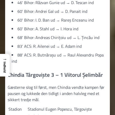
46′ Bihor: Răzvan Gunie ud → D. Tescan ind
60′ Bihor: Andrei Gal ud → D. Panait ind
60′ Bihor: I. D. Ban ud → Rareș Enceanu ind
60′ Bihor: A. Stahl ud → I. Hora ind
68′ Bihor: Andreas Chirițoiu ud → L. Țincău ind
83′ ACS: R. Ailenei ud → E. Adam ind
88′ ACS: R. Butnărașu ud → Raul Alexandru Popa
→
ind
Indhold
Chindia Târgoviște 3 – 1 Viitorul Şelimbăr
Gæsterne slog til først, men Chindia vendte kampen før
pausen og lukkede den tidligt i anden halvleg med et
sikkert tredje mål.
Stadion
Stadionul Eugen Popescu, Târgoviște