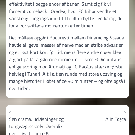
effektivitet i begge ender af banen. Samtidig fik vi
fornemt comeback i Oradea, hvor FC Bihor vendte et
vanskeligt udgangspunkt til fuldt udbytte i en kamp, der
for alvor skiftede momentum efter timen.
Det målløse opgør i București mellem Dinamo og Steaua
havde alligevel masser af nerve med en stribe advarsler
og et rødt kort kort før tid, mens flere andre opgør blev
afgjort på få, afgørende momenter – som FC Voluntaris
enlige scoring mod Afumați og FC Bacăus stærke første
halvleg i Tunari. Alt i alt en runde med store udsving og
mange historier i løbet af de 90 minutter – og ofte også i
overtiden.
Indlægsnavigation
⟵
⟶
Sen drama, udvisninger og
Alin Toșca
tungvægtsskælv: Overblik
over Liga I, runde 6