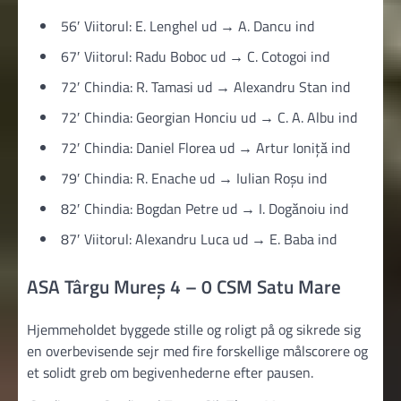
56′ Viitorul: E. Lenghel ud → A. Dancu ind
67′ Viitorul: Radu Boboc ud → C. Cotogoi ind
72′ Chindia: R. Tamasi ud → Alexandru Stan ind
72′ Chindia: Georgian Honciu ud → C. A. Albu ind
72′ Chindia: Daniel Florea ud → Artur Ioniță ind
79′ Chindia: R. Enache ud → Iulian Roșu ind
82′ Chindia: Bogdan Petre ud → I. Dogănoiu ind
87′ Viitorul: Alexandru Luca ud → E. Baba ind
ASA Târgu Mureș 4 – 0 CSM Satu Mare
Hjemmeholdet byggede stille og roligt på og sikrede sig
en overbevisende sejr med fire forskellige målscorere og
et solidt greb om begivenhederne efter pausen.