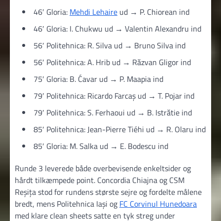
46′ Gloria:
Mehdi Lehaire
ud → P. Chiorean ind
46′ Gloria: I. Chukwu ud → Valentin Alexandru ind
56′ Politehnica: R. Silva ud → Bruno Silva ind
56′ Politehnica: A. Hrib ud → Răzvan Gligor ind
75′ Gloria: B. Ćavar ud → P. Maapia ind
79′ Politehnica: Ricardo Farcaș ud → T. Pojar ind
79′ Politehnica: S. Ferhaoui ud → B. Istrătie ind
85′ Politehnica: Jean-Pierre Tiéhi ud → R. Olaru ind
85′ Gloria: M. Salka ud → E. Bodescu ind
Runde 3 leverede både overbevisende enkeltsider og
hårdt tilkæmpede point. Concordia Chiajna og CSM
Reșița stod for rundens største sejre og fordelte målene
bredt, mens Politehnica Iași og
FC Corvinul Hunedoara
med klare clean sheets satte en tyk streg under