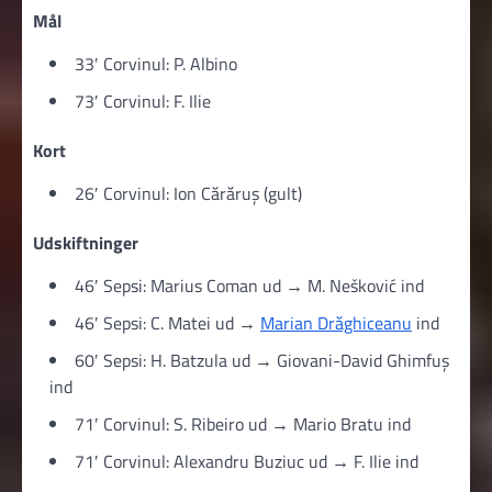
Mål
33′ Corvinul: P. Albino
73′ Corvinul: F. Ilie
Kort
26′ Corvinul: Ion Cărăruș (gult)
Udskiftninger
46′ Sepsi: Marius Coman ud → M. Nešković ind
46′ Sepsi: C. Matei ud →
Marian Drăghiceanu
ind
60′ Sepsi: H. Batzula ud → Giovani-David Ghimfuș
ind
71′ Corvinul: S. Ribeiro ud → Mario Bratu ind
71′ Corvinul: Alexandru Buziuc ud → F. Ilie ind