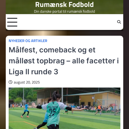
Rumænsk Fodbold
Skip
to
Din danske portal til rumænsk fodbold
content
NYHEDER OG ARTIKLER
Målfest, comeback og et
målløst topbrag – alle facetter i
Liga II runde 3
august 20, 2025