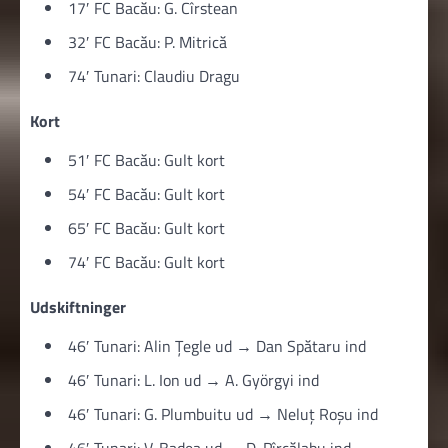
17′ FC Bacău: G. Cîrstean
32′ FC Bacău: P. Mitrică
74′ Tunari: Claudiu Dragu
Kort
51′ FC Bacău: Gult kort
54′ FC Bacău: Gult kort
65′ FC Bacău: Gult kort
74′ FC Bacău: Gult kort
Udskiftninger
46′ Tunari: Alin Țegle ud → Dan Spătaru ind
46′ Tunari: L. Ion ud → A. Györgyi ind
46′ Tunari: G. Plumbuitu ud → Neluț Roșu ind