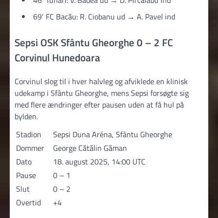
46′ Tunari: V. Badea ud → D. Pîrcălabu ind
69′ FC Bacău: R. Ciobanu ud → A. Pavel ind
Sepsi OSK Sfântu Gheorghe 0 – 2 FC
Corvinul Hunedoara
Corvinul slog til i hver halvleg og afviklede en klinisk
udekamp i Sfântu Gheorghe, mens Sepsi forsøgte sig
med flere ændringer efter pausen uden at få hul på
bylden.
Stadion
Sepsi Duna Aréna, Sfântu Gheorghe
Dommer
George Cătălin Găman
Dato
18. august 2025, 14:00 UTC
Pause
0 – 1
Slut
0 – 2
Overtid
+4