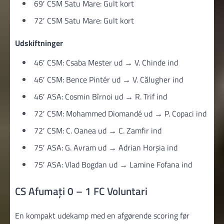
69′ CSM Satu Mare: Gult kort
72′ CSM Satu Mare: Gult kort
Udskiftninger
46′ CSM: Csaba Mester ud → V. Chinde ind
46′ CSM: Bence Pintér ud → V. Călugher ind
46′ ASA: Cosmin Bîrnoi ud → R. Trif ind
72′ CSM: Mohammed Diomandé ud → P. Copaci ind
72′ CSM: C. Oanea ud → C. Zamfir ind
75′ ASA: G. Avram ud → Adrian Horșia ind
75′ ASA: Vlad Bogdan ud → Lamine Fofana ind
CS Afumați 0 – 1 FC Voluntari
En kompakt udekamp med en afgørende scoring før