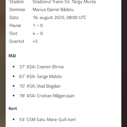
Stadion
Stadionul Trans-Sil, Târgu Mureș
Dommer
Marius Daniel Bădoiu
Dato
16. august 2025, 08:00 UTC
Pause
1 – 0
Slut
4 – 0
Overtid
+5
Mål
37′ ASA: Cosmin Bîrnoi
67′ ASA: Serge Malolo
70′ ASA: Vlad Bogdan
78′ ASA: Cristian Măgerușan
Kort
53′ CSM Satu Mare: Gult kort