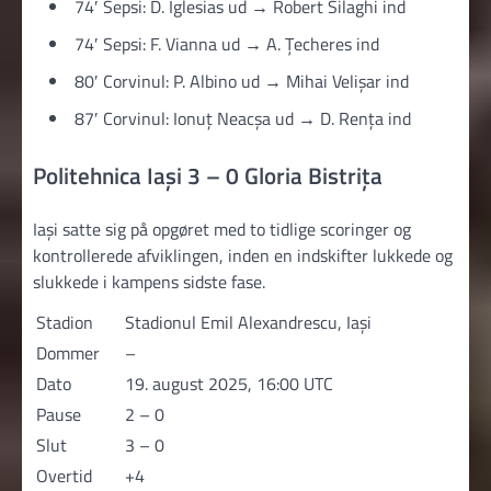
74′ Sepsi: D. Iglesias ud → Robert Silaghi ind
74′ Sepsi: F. Vianna ud → A. Țecheres ind
80′ Corvinul: P. Albino ud → Mihai Velișar ind
87′ Corvinul: Ionuț Neacșa ud → D. Rența ind
Politehnica Iași 3 – 0 Gloria Bistrița
Iași satte sig på opgøret med to tidlige scoringer og
kontrollerede afviklingen, inden en indskifter lukkede og
slukkede i kampens sidste fase.
Stadion
Stadionul Emil Alexandrescu, Iași
Dommer
–
Dato
19. august 2025, 16:00 UTC
Pause
2 – 0
Slut
3 – 0
Overtid
+4