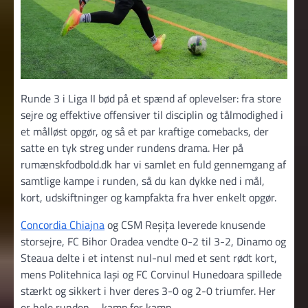
Runde 3 i Liga II bød på et spænd af oplevelser: fra store
sejre og effektive offensiver til disciplin og tålmodighed i
et målløst opgør, og så et par kraftige comebacks, der
satte en tyk streg under rundens drama. Her på
rumænskfodbold.dk har vi samlet en fuld gennemgang af
samtlige kampe i runden, så du kan dykke ned i mål,
kort, udskiftninger og kampfakta fra hver enkelt opgør.
Concordia Chiajna
og CSM Reșița leverede knusende
storsejre, FC Bihor Oradea vendte 0-2 til 3-2, Dinamo og
Steaua delte i et intenst nul-nul med et sent rødt kort,
mens Politehnica Iași og FC Corvinul Hunedoara spillede
stærkt og sikkert i hver deres 3-0 og 2-0 triumfer. Her
er hele runden – kamp for kamp.