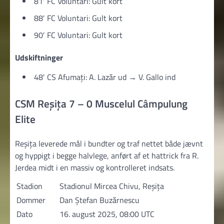
81′ FC Voluntari: Gult kort
88′ FC Voluntari: Gult kort
90′ FC Voluntari: Gult kort
Udskiftninger
48′ CS Afumați: A. Lazăr ud → V. Gallo ind
CSM Reșița 7 – 0 Muscelul Câmpulung
Elite
Reșița leverede mål i bundter og traf nettet både jævnt
og hyppigt i begge halvlege, anført af et hattrick fra R.
Jerdea midt i en massiv og kontrolleret indsats.
Stadion
Stadionul Mircea Chivu, Reșița
Dommer
Dan Ștefan Buzărnescu
Dato
16. august 2025, 08:00 UTC