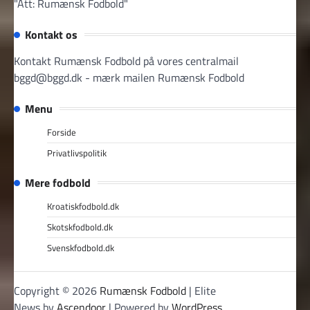
"Att: Rumænsk Fodbold"
Kontakt os
Kontakt Rumænsk Fodbold på vores centralmail
bggd@bggd.dk
- mærk mailen Rumænsk Fodbold
Menu
Forside
Privatlivspolitik
Mere fodbold
Kroatiskfodbold.dk
Skotskfodbold.dk
Svenskfodbold.dk
Copyright © 2026
Rumænsk Fodbold
| Elite
News by
Ascendoor
| Powered by
WordPress
.