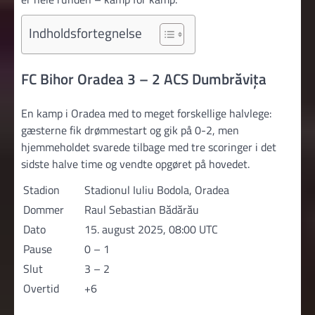
Indholdsfortegnelse
FC Bihor Oradea 3 – 2 ACS Dumbrăvița
En kamp i Oradea med to meget forskellige halvlege:
gæsterne fik drømmestart og gik på 0-2, men
hjemmeholdet svarede tilbage med tre scoringer i det
sidste halve time og vendte opgøret på hovedet.
Stadion
Stadionul Iuliu Bodola, Oradea
Dommer
Raul Sebastian Bădărău
Dato
15. august 2025, 08:00 UTC
Pause
0 – 1
Slut
3 – 2
Overtid
+6