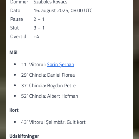
Dommer
Szabolcs Kovacs
Dato
16. august 2025, 08:00 UTC
Pause
2 – 1
Slut
3 – 1
Overtid
+4
Mål
11′ Viitorul:
Sorin Șerban
29′ Chindia: Daniel Florea
37′ Chindia: Bogdan Petre
52′ Chindia: Albert Hofman
Kort
43′ Viitorul Şelimbăr: Gult kort
Udskiftninger