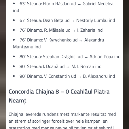
63′ Steaua: Florin Răsdan ud → Gabriel Nedelea
ind
67′ Steaua: Dean Beța ud → Nestorly Lumbu ind
76′ Dinamo: R. Mălaele ud → I. Zaharia ind
76′ Dinamo: V. Kyrychenko ud → Alexandru
Munteanu ind
80′ Steaua: Stephan Drăghici ud → Adrian Popa ind
80′ Steaua: I. Doană ud → M. I. Roman ind
90′ Dinamo: V. Constantin ud → B. Alexandru ind
Concordia Chiajna 8 – 0 Ceahlăul Piatra
Neamț
Chiajna leverede rundens mest markante resultat med
en strøm af scoringer fordelt over hele kampen, en
præstation med mange navne på tavlen og et selvmål