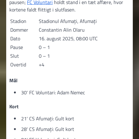
pausen;
FC Voluntari
holdt stand i en tæt affære, hvor
kortene faldt flittigt i slutfasen.
Stadion
Stadionul Afumați, Afumați
Dommer
Constantin Alin Olaru
Dato
16. august 2025, 08:00 UTC
Pause
0 – 1
Slut
0 – 1
Overtid
+4
Mål
30′ FC Voluntari: Adam Nemec
Kort
21′ CS Afumați: Gult kort
28′ CS Afumați: Gult kort