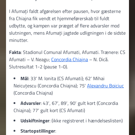
I Afumați faldt afgørelsen efter pausen, hvor gæsterne
fra Chiajna fik vendt et hjemmeførerskab til fuldt
udbytte, og kampen var præget af flere advarsler mod
slutningen, mens Afumați jagtede udligningen i de sidste
minutter.
Fakta
: Stadionul Comunal Afumati, Afumati. Trænere: CS
Afumati – V. Neagu;
Concordia Chiajna
– N. Dică.
Slutresultat 1-2 (pause 1-0).
Mål
: 33′ M. Ionita (CS Afumati); 62′ Mihai
Neicuțescu (Concordia Chiajna); 75′
Alexandru Boiciuc
(Concordia Chiajna)
Advarsler
: 43′, 67′, 89′, 90′ gult kort (Concordia
Chiajna); 77′ gult kort (CS Afumati)
Udskiftninger
: (ikke registreret i hændelseslisten)
Startopstillinger
: