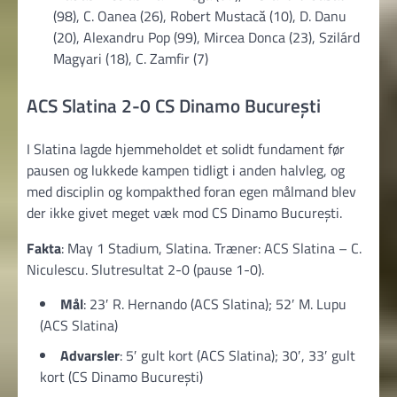
(98), C. Oanea (26), Robert Mustacă (10), D. Danu
(20), Alexandru Pop (99), Mircea Donca (23), Szilárd
Magyari (18), C. Zamfir (7)
ACS Slatina 2-0 CS Dinamo București
I Slatina lagde hjemmeholdet et solidt fundament før
pausen og lukkede kampen tidligt i anden halvleg, og
med disciplin og kompakthed foran egen målmand blev
der ikke givet meget væk mod CS Dinamo București.
Fakta
: May 1 Stadium, Slatina. Træner: ACS Slatina – C.
Niculescu. Slutresultat 2-0 (pause 1-0).
Mål
: 23′ R. Hernando (ACS Slatina); 52′ M. Lupu
(ACS Slatina)
Advarsler
: 5′ gult kort (ACS Slatina); 30′, 33′ gult
kort (CS Dinamo București)