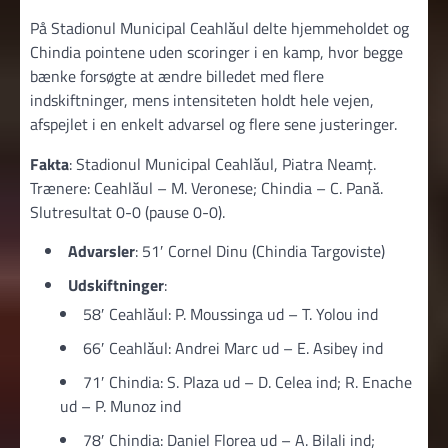
På Stadionul Municipal Ceahlăul delte hjemmeholdet og
Chindia pointene uden scoringer i en kamp, hvor begge
bænke forsøgte at ændre billedet med flere
indskiftninger, mens intensiteten holdt hele vejen,
afspejlet i en enkelt advarsel og flere sene justeringer.
Fakta
: Stadionul Municipal Ceahlăul, Piatra Neamţ.
Trænere: Ceahlăul – M. Veronese; Chindia – C. Pană.
Slutresultat 0-0 (pause 0-0).
Advarsler
: 51′ Cornel Dinu (Chindia Targoviste)
Udskiftninger
:
58′ Ceahlăul: P. Moussinga ud – T. Yolou ind
66′ Ceahlăul: Andrei Marc ud – E. Asibey ind
71′ Chindia: S. Plaza ud – D. Celea ind; R. Enache
ud – P. Munoz ind
78′ Chindia: Daniel Florea ud – A. Bilali ind;