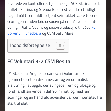
leverede en kontrolleret hjemmesejr, ACS Slatina holdt
nullet i Slatina, og Steaua Bukarest vendte et tidligt
bagudmål til en fuldt fortjent sejr takket være to sene
scoringer; runden bød desuden på en målløs men intens
deling i Piatra Neamț og snævre udesejre til både
FC
Corvinul Hunedoara
og CSM Satu Mare.
Indholdsfortegnelse
FC Voluntari 3-2 CSM Resita
På Stadionul Anghel Iordanescu i Voluntari fik
hjemmeholdet en drømmestart og en dramatisk
afslutning i et opgør, der svingede frem og tilbage og
først fandt sin vinder i det 90. minut, og med fem
scoringer og en håndfuld advarsler var der intensitet fra
start til slut.