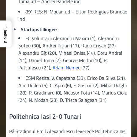
Toma ud – Andrei Pandele ind
89′ RES: N. Modan ud – Elton Rodrigues Brandão
ind
→
Startopstillinger
:
Indhold
FC Voluntari: Alexandru Maxim (1), Alexandru
Șuteu (30), Andrei Pițian (17), Radu Crişan (27),
Alexandru Gîţ (20), Mihael Onișa (44), Doru Andrei
(11), Daniel Toma (7), George Merloi (10), R.
Petculescu (21),
Adam Nemec
(77)
CSM Resita: V. Capatana (33), Erico Da SIlva (21),
Alin Dudea (5), C. Apro (6), F. Gaspar (2), Mihai Dolghi
(28), R. Gradinaru (8), Nicușor Fota (14), Marius Cioiu
(24), N. Modan (23), D. Trisca Salagean (31)
Politehnica Iasi 2-0 Tunari
På Stadionul Emil Alexandrescu leverede Politehnica Iași