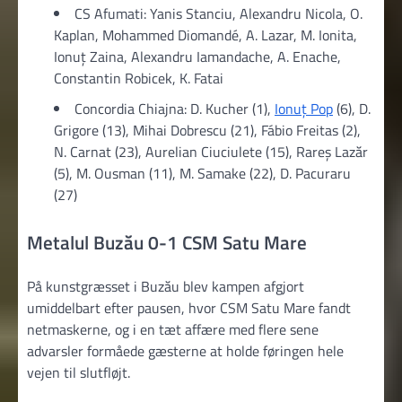
CS Afumati: Yanis Stanciu, Alexandru Nicola, O.
Kaplan, Mohammed Diomandé, A. Lazar, M. Ionita,
Ionuţ Zaina, Alexandru Iamandache, A. Enache,
Constantin Robicek, K. Fatai
Concordia Chiajna: D. Kucher (1),
Ionuț Pop
(6), D.
Grigore (13), Mihai Dobrescu (21), Fábio Freitas (2),
N. Carnat (23), Aurelian Ciuciulete (15), Rareş Lazăr
(5), M. Ousman (11), M. Samake (22), D. Pacuraru
(27)
Metalul Buzău 0-1 CSM Satu Mare
På kunstgræsset i Buzău blev kampen afgjort
umiddelbart efter pausen, hvor CSM Satu Mare fandt
netmaskerne, og i en tæt affære med flere sene
advarsler formåede gæsterne at holde føringen hele
vejen til slutfløjt.