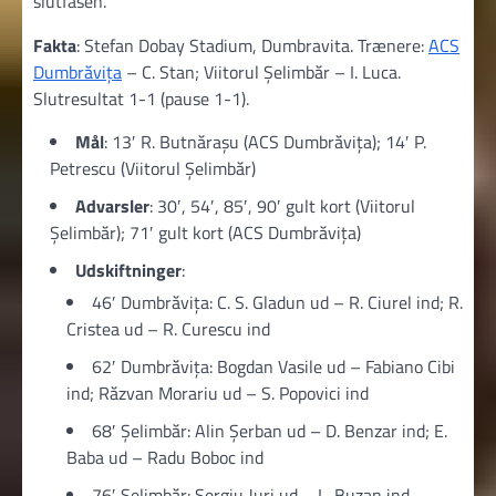
slutfasen.
Fakta
: Stefan Dobay Stadium, Dumbravita. Trænere:
ACS
Dumbrăvița
– C. Stan; Viitorul Şelimbăr – I. Luca.
Slutresultat 1-1 (pause 1-1).
Mål
: 13′ R. Butnărașu (ACS Dumbrăvița); 14′ P.
Petrescu (Viitorul Şelimbăr)
Advarsler
: 30′, 54′, 85′, 90′ gult kort (Viitorul
Şelimbăr); 71′ gult kort (ACS Dumbrăvița)
Udskiftninger
:
46′ Dumbrăvița: C. S. Gladun ud – R. Ciurel ind; R.
Cristea ud – R. Curescu ind
62′ Dumbrăvița: Bogdan Vasile ud – Fabiano Cibi
ind; Răzvan Morariu ud – S. Popovici ind
68′ Şelimbăr: Alin Șerban ud – D. Benzar ind; E.
Baba ud – Radu Boboc ind
76′ Şelimbăr: Sergiu Jurj ud – L. Buzan ind