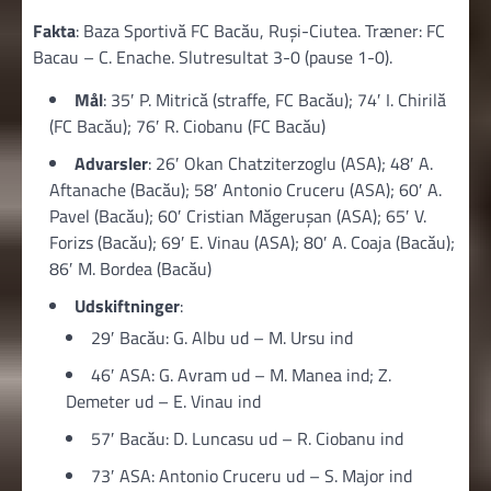
Fakta
: Baza Sportivă FC Bacău, Ruși-Ciutea. Træner: FC
Bacau – C. Enache. Slutresultat 3-0 (pause 1-0).
Mål
: 35′ P. Mitrică (straffe, FC Bacău); 74′ I. Chirilă
(FC Bacău); 76′ R. Ciobanu (FC Bacău)
Advarsler
: 26′ Okan Chatziterzoglu (ASA); 48′ A.
Aftanache (Bacău); 58′ Antonio Cruceru (ASA); 60′ A.
Pavel (Bacău); 60′ Cristian Măgerușan (ASA); 65′ V.
Forizs (Bacău); 69′ E. Vinau (ASA); 80′ A. Coaja (Bacău);
86′ M. Bordea (Bacău)
Udskiftninger
:
29′ Bacău: G. Albu ud – M. Ursu ind
46′ ASA: G. Avram ud – M. Manea ind; Z.
Demeter ud – E. Vinau ind
57′ Bacău: D. Luncasu ud – R. Ciobanu ind
73′ ASA: Antonio Cruceru ud – S. Major ind