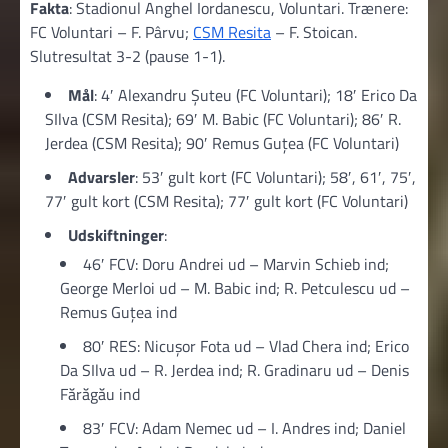
Fakta
: Stadionul Anghel Iordanescu, Voluntari. Trænere:
FC Voluntari – F. Pârvu;
CSM Resita
– F. Stoican.
Slutresultat 3-2 (pause 1-1).
Mål
: 4′ Alexandru Șuteu (FC Voluntari); 18′ Erico Da
SIlva (CSM Resita); 69′ M. Babic (FC Voluntari); 86′ R.
Jerdea (CSM Resita); 90′ Remus Guțea (FC Voluntari)
Advarsler
: 53′ gult kort (FC Voluntari); 58′, 61′, 75′,
77′ gult kort (CSM Resita); 77′ gult kort (FC Voluntari)
Udskiftninger
:
46′ FCV: Doru Andrei ud – Marvin Schieb ind;
George Merloi ud – M. Babic ind; R. Petculescu ud –
Remus Guțea ind
80′ RES: Nicușor Fota ud – Vlad Chera ind; Erico
Da SIlva ud – R. Jerdea ind; R. Gradinaru ud – Denis
Fărăgău ind
83′ FCV: Adam Nemec ud – I. Andres ind; Daniel