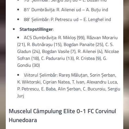
81′ Dumbrăvița: R. Ailenei ud – A. Buțu ind
88′ Şelimbăr: P. Petrescu ud – E. Lenghel ind
Startopstillinger
:
ACS Dumbrăvița: R. Mikloș (99), Răzvan Morariu
(21), R. Butnărașu (15), Bogdan Panaite (25), C. S.
Gladun (24), Bogdan Vasile (7), R. Ailenei (4), Nicolae
Sofran (18), C. Padurariu (13), R. Cristea (9), G.
Gondiu (30)
Viitorul Şelimbăr: Rareș Măluțan, Sorin Șerban,
K. Wiktorski, Ciprian Natea, T. Ivan, Alexandru Luca,
P. Petrescu, E. Baba, Alin Șerban, C. Bucuroiu, Sergiu
Jurj
Muscelul Câmpulung Elite 0-1 FC Corvinul
Hunedoara