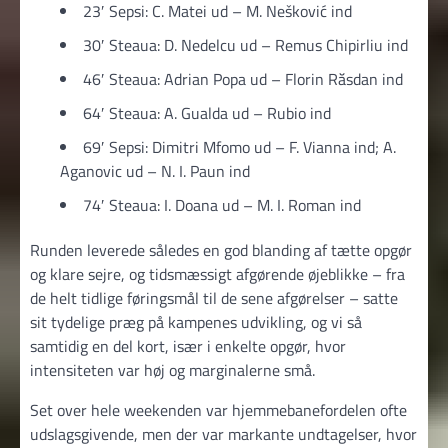
23′ Sepsi: C. Matei ud – M. Nešković ind
30′ Steaua: D. Nedelcu ud – Remus Chipirliu ind
46′ Steaua: Adrian Popa ud – Florin Răsdan ind
64′ Steaua: A. Gualda ud – Rubio ind
69′ Sepsi: Dimitri Mfomo ud – F. Vianna ind; A.
Aganovic ud – N. I. Paun ind
74′ Steaua: I. Doana ud – M. I. Roman ind
Runden leverede således en god blanding af tætte opgør
og klare sejre, og tidsmæssigt afgørende øjeblikke – fra
de helt tidlige føringsmål til de sene afgørelser – satte
sit tydelige præg på kampenes udvikling, og vi så
samtidig en del kort, især i enkelte opgør, hvor
intensiteten var høj og marginalerne små.
Set over hele weekenden var hjemmebanefordelen ofte
udslagsgivende, men der var markante undtagelser, hvor