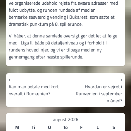
velorganiserede udehold rejste fra svære adresser med
fuldt udbytte, og runden rundede af med en
bemærkelsesværdig vending i Bukarest, som satte et
dramatisk punktum på 8. spillerunde.
Vi håber, at denne samlede oversigt gør det let at følge
med i Liga II, både på detaljeniveau og i forhold til
rundens hovedlinjer, og vi er tilbage med en ny
gennemgang efter næste spillerunde.
Indlægsnavigation
⟵
⟶
Kan man betale med kort
Hvordan er vejret i
overalt i Rumænien?
Rumænien i september
måned?
august 2026
M
Ti
O
To
F
L
S