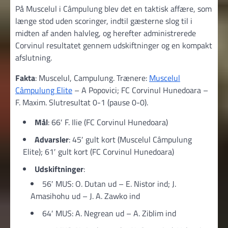
På Muscelul i Câmpulung blev det en taktisk affære, som
længe stod uden scoringer, indtil gæsterne slog til i
midten af anden halvleg, og herefter administrerede
Corvinul resultatet gennem udskiftninger og en kompakt
afslutning.
Fakta
: Muscelul, Campulung. Trænere:
Muscelul
Câmpulung Elite
– A Popovici; FC Corvinul Hunedoara –
F. Maxim. Slutresultat 0-1 (pause 0-0).
Mål
: 66′ F. Ilie (FC Corvinul Hunedoara)
Advarsler
: 45′ gult kort (Muscelul Câmpulung
Elite); 61′ gult kort (FC Corvinul Hunedoara)
Udskiftninger
:
56′ MUS: O. Dutan ud – E. Nistor ind; J.
Amasihohu ud – J. A. Zawko ind
64′ MUS: A. Negrean ud – A. Ziblim ind