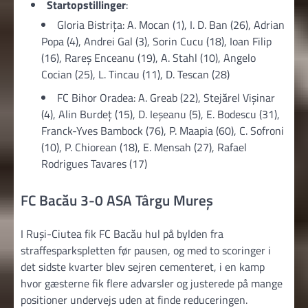
Startopstillinger
:
Gloria Bistriţa: A. Mocan (1), I. D. Ban (26), Adrian
Popa (4), Andrei Gal (3), Sorin Cucu (18), Ioan Filip
(16), Rareș Enceanu (19), A. Stahl (10), Angelo
Cocian (25), L. Tincau (11), D. Tescan (28)
FC Bihor Oradea: A. Greab (22), Stejărel Vișinar
(4), Alin Burdeț (15), D. Ieșeanu (5), E. Bodescu (31),
Franck-Yves Bambock (76), P. Maapia (60), C. Sofroni
(10), P. Chiorean (18), E. Mensah (27), Rafael
Rodrigues Tavares (17)
FC Bacău 3-0 ASA Târgu Mureș
I Ruși-Ciutea fik FC Bacău hul på bylden fra
straffesparkspletten før pausen, og med to scoringer i
det sidste kvarter blev sejren cementeret, i en kamp
hvor gæsterne fik flere advarsler og justerede på mange
positioner undervejs uden at finde reduceringen.