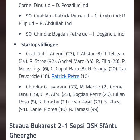
Cornel Dinu ud – D. Popadiuc ind
90′ Ceahlăul: Patrick Petre ud – G. Crețu ind; R.
Filip ud – R. Abdullah ind
90′ Chindia: Bogdan Petre ud – I. Dogănoiu ind
Startopstillinger
:
Ceahlăul: I. Ailenei (23), T. Alistar (3), T. Telcean
(34), R. Stroe (92), Andrei Marc (44), R. Filip (28), P.
Moussinga (6), C. Copot Barb (8), R. Granja (20), Carl
Davordzie (18),
Patrick Petre
(10)
Chindia: G. Isvoranu (33), M. Martac (2), Cornel
Dinu (15), C. A. Albu (23), Bogdan Petre (20), Iulian
Roșu (8), R. Enache (21), Ivan Pešić (77), S. Plaza
(91), Daniel Florea (10), R. Tamasi (99)
Steaua Bukarest 2-1 Sepsi OSK Sfântu
Gheorghe