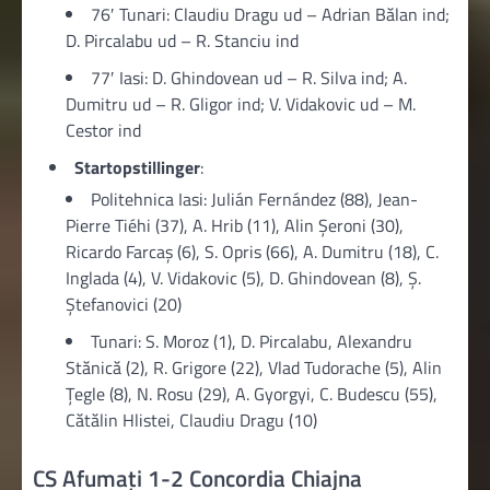
76′ Tunari: Claudiu Dragu ud – Adrian Bălan ind;
D. Pircalabu ud – R. Stanciu ind
77′ Iasi: D. Ghindovean ud – R. Silva ind; A.
Dumitru ud – R. Gligor ind; V. Vidakovic ud – M.
Cestor ind
Startopstillinger
:
Politehnica Iasi: Julián Fernández (88), Jean-
Pierre Tiéhi (37), A. Hrib (11), Alin Șeroni (30),
Ricardo Farcaş (6), S. Opris (66), A. Dumitru (18), C.
Inglada (4), V. Vidakovic (5), D. Ghindovean (8), Ș.
Ștefanovici (20)
Tunari: S. Moroz (1), D. Pircalabu, Alexandru
Stănică (2), R. Grigore (22), Vlad Tudorache (5), Alin
Țegle (8), N. Rosu (29), A. Gyorgyi, C. Budescu (55),
Cătălin Hlistei, Claudiu Dragu (10)
CS Afumați 1-2 Concordia Chiajna