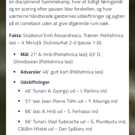
en disciplineret hjemmekamp, hvor et tidligt føringsmål
og en scoring efter pausen blev forskellen, og hvor
værterne håndterede gæsternes udskiftninger og jagten
på et comeback uden at give afgørende rum væk.
Fakta
: Stadionul Emil Alexandrescu. Træner: Politehnica
Iasi – V. Miriuță. Slutresultat 2-0 (pause 1-0).
Mål
: 21′ A. Hrib (Politehnica Iasi); 63′ D.
Ghindovean (Politehnica Iasi)
Advarsler
: 46′ gult kort (Politehnica Iasi)
Udskiftninger
:
46′ Tunari: A. Gyorgyi ud – I. Pantiru ind
51′ Iasi: Jean-Pierre Tiéhi ud – Y. Alounga ind
66′ Iasi: A. Hrib ud – S. Ferhaoui ind
66′ Tunari: Vlad Tudorache ud – G. Plumbuitu ind;
Cătălin Hlistei ud – Dan Spătaru ind