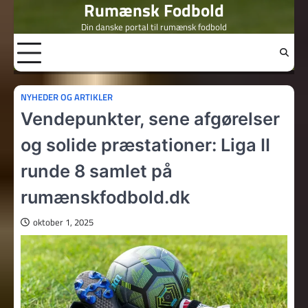
Rumænsk Fodbold
Skip
to
Din danske portal til rumænsk fodbold
content
NYHEDER OG ARTIKLER
Vendepunkter, sene afgørelser
og solide præstationer: Liga II
runde 8 samlet på
rumænskfodbold.dk
oktober 1, 2025