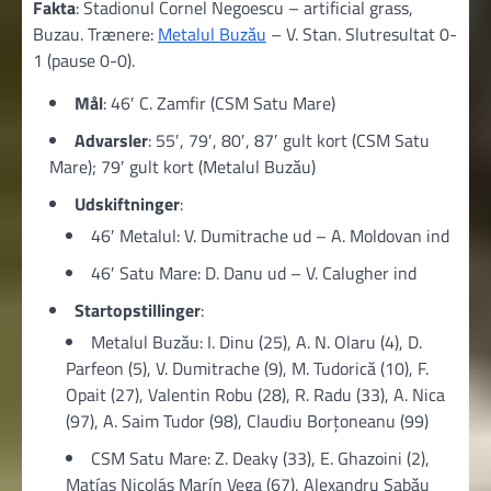
Fakta
: Stadionul Cornel Negoescu – artificial grass,
Buzau. Trænere:
Metalul Buzău
– V. Stan. Slutresultat 0-
1 (pause 0-0).
Mål
: 46′ C. Zamfir (CSM Satu Mare)
Advarsler
: 55′, 79′, 80′, 87′ gult kort (CSM Satu
Mare); 79′ gult kort (Metalul Buzău)
Udskiftninger
:
46′ Metalul: V. Dumitrache ud – A. Moldovan ind
46′ Satu Mare: D. Danu ud – V. Calugher ind
Startopstillinger
:
Metalul Buzău: I. Dinu (25), A. N. Olaru (4), D.
Parfeon (5), V. Dumitrache (9), M. Tudorică (10), F.
Opait (27), Valentin Robu (28), R. Radu (33), A. Nica
(97), A. Saim Tudor (98), Claudiu Borțoneanu (99)
CSM Satu Mare: Z. Deaky (33), E. Ghazoini (2),
Matías Nicolás Marín Vega (67), Alexandru Sabău