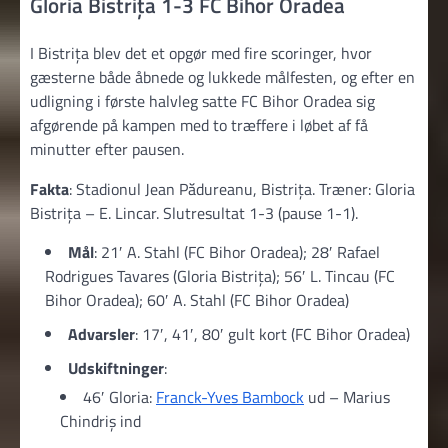
Gloria Bistriţa 1-3 FC Bihor Oradea
I Bistrița blev det et opgør med fire scoringer, hvor
gæsterne både åbnede og lukkede målfesten, og efter en
udligning i første halvleg satte FC Bihor Oradea sig
afgørende på kampen med to træffere i løbet af få
minutter efter pausen.
Fakta
: Stadionul Jean Pădureanu, Bistriţa. Træner: Gloria
Bistriţa – E. Lincar. Slutresultat 1-3 (pause 1-1).
Mål
: 21′ A. Stahl (FC Bihor Oradea); 28′ Rafael
Rodrigues Tavares (Gloria Bistriţa); 56′ L. Tincau (FC
Bihor Oradea); 60′ A. Stahl (FC Bihor Oradea)
Advarsler
: 17′, 41′, 80′ gult kort (FC Bihor Oradea)
Udskiftninger
:
46′ Gloria:
Franck-Yves Bambock
ud – Marius
Chindriș ind