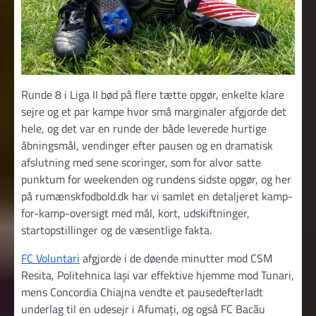
Runde 8 i Liga II bød på flere tætte opgør, enkelte klare
sejre og et par kampe hvor små marginaler afgjorde det
hele, og det var en runde der både leverede hurtige
åbningsmål, vendinger efter pausen og en dramatisk
afslutning med sene scoringer, som for alvor satte
punktum for weekenden og rundens sidste opgør, og her
på rumænskfodbold.dk har vi samlet en detaljeret kamp-
for-kamp-oversigt med mål, kort, udskiftninger,
startopstillinger og de væsentlige fakta.
FC Voluntari
afgjorde i de døende minutter mod CSM
Resita, Politehnica Iași var effektive hjemme mod Tunari,
mens Concordia Chiajna vendte et pausedefterladt
underlag til en udesejr i Afumați, og også FC Bacău