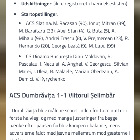
Udskiftninger
: (ikke registreret i hændelseslisten)
Startopstillinger
:
ACS Slatina: M. Racasan (90), Ionuţ Mitran (39),
M. Baraitaru (33), Abel Stan (4), G. Buta (5), A.
Mihaiu (98), Andrei Traşcu (8), V. Prejmerean (23), R.
Hernando (20), George Leață (9), M. Lupu (99)
CS Dinamo București: Dinu Moldovan, R.
Pascalau, I. Neculai, A. Anghel, V. Georgescu, Silvian
Matei, I. Uleia, R. Malaele, Marian Obedeanu, A.
Demici, V. Kyrychenko
ACS Dumbrăvița 1-1 Viitorul Şelimbăr
I Dumbrăvița blev målene scoret inden for to minutter i
første halvleg, og med mange justeringer fra begge
bænke efter pausen forblev kampen i balance, mens
advarslerne faldt med jævne mellemrum mod gæsterne i