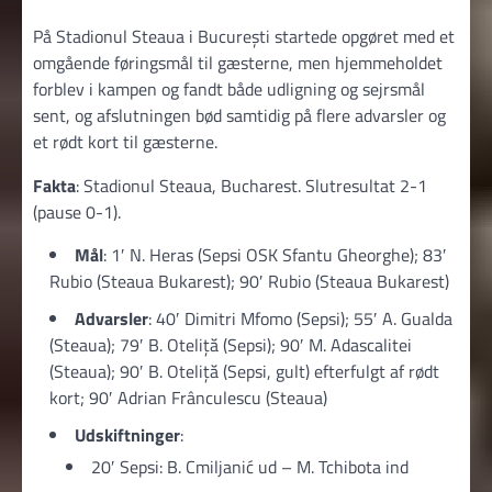
På Stadionul Steaua i București startede opgøret med et
omgående føringsmål til gæsterne, men hjemmeholdet
forblev i kampen og fandt både udligning og sejrsmål
sent, og afslutningen bød samtidig på flere advarsler og
et rødt kort til gæsterne.
Fakta
: Stadionul Steaua, Bucharest. Slutresultat 2-1
(pause 0-1).
Mål
: 1′ N. Heras (Sepsi OSK Sfantu Gheorghe); 83′
Rubio (Steaua Bukarest); 90′ Rubio (Steaua Bukarest)
Advarsler
: 40′ Dimitri Mfomo (Sepsi); 55′ A. Gualda
(Steaua); 79′ B. Oteliță (Sepsi); 90′ M. Adascalitei
(Steaua); 90′ B. Oteliță (Sepsi, gult) efterfulgt af rødt
kort; 90′ Adrian Frânculescu (Steaua)
Udskiftninger
:
20′ Sepsi: B. Cmiljanić ud – M. Tchibota ind