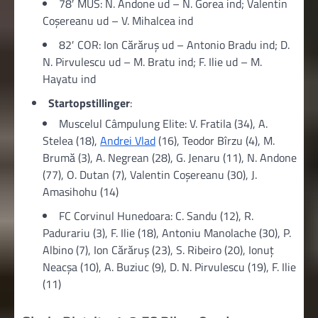
78′ MUS: N. Andone ud – N. Gorea ind; Valentin
Coșereanu ud – V. Mihalcea ind
82′ COR: Ion Cărăruș ud – Antonio Bradu ind; D.
N. Pirvulescu ud – M. Bratu ind; F. Ilie ud – M.
Hayatu ind
Startopstillinger
:
Muscelul Câmpulung Elite: V. Fratila (34), A.
Stelea (18),
Andrei Vlad
(16), Teodor Bîrzu (4), M.
Brumă (3), A. Negrean (28), G. Jenaru (11), N. Andone
(77), O. Dutan (7), Valentin Coșereanu (30), J.
Amasihohu (14)
FC Corvinul Hunedoara: C. Sandu (12), R.
Padurariu (3), F. Ilie (18), Antoniu Manolache (30), P.
Albino (7), Ion Cărăruș (23), S. Ribeiro (20), Ionuţ
Neacșa (10), A. Buziuc (9), D. N. Pirvulescu (19), F. Ilie
(11)