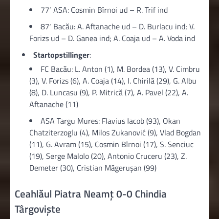
77′ ASA: Cosmin Bîrnoi ud – R. Trif ind
87′ Bacău: A. Aftanache ud – D. Burlacu ind; V.
Forizs ud – D. Ganea ind; A. Coaja ud – A. Voda ind
Startopstillinger
:
FC Bacău: L. Anton (1), M. Bordea (13), V. Cimbru
(3), V. Forizs (6), A. Coaja (14), I. Chirilă (29), G. Albu
(8), D. Luncasu (9), P. Mitrică (7), A. Pavel (22), A.
Aftanache (11)
ASA Targu Mures: Flavius Iacob (93), Okan
Chatziterzoglu (4), Milos Zukanović (9), Vlad Bogdan
(11), G. Avram (15), Cosmin Bîrnoi (17), S. Senciuc
(19), Serge Malolo (20), Antonio Cruceru (23), Z.
Demeter (30), Cristian Măgerușan (99)
Ceahlăul Piatra Neamţ 0-0 Chindia
Târgoviște