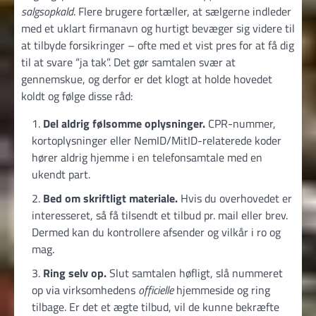
salgsopkald
. Flere brugere fortæller, at sælgerne indleder
med et uklart firmanavn og hurtigt bevæger sig videre til
at tilbyde forsikringer – ofte med et vist pres for at få dig
til at svare “ja tak”. Det gør samtalen svær at
gennemskue, og derfor er det klogt at holde hovedet
koldt og følge disse råd:
Del aldrig følsomme oplysninger.
CPR-nummer,
kortoplysninger eller NemID/MitID-relaterede koder
hører aldrig hjemme i en telefonsamtale med en
ukendt part.
Bed om skriftligt materiale.
Hvis du overhovedet er
interesseret, så få tilsendt et tilbud pr. mail eller brev.
Dermed kan du kontrollere afsender og vilkår i ro og
mag.
Ring selv op.
Slut samtalen høfligt, slå nummeret
op via virksomhedens
officielle
hjemmeside og ring
tilbage. Er det et ægte tilbud, vil de kunne bekræfte