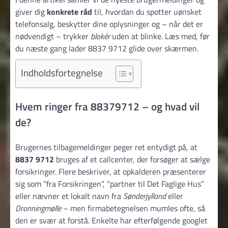
giver dig
konkrete råd
til, hvordan du spotter uønsket
telefonsalg, beskytter dine oplysninger og – når det er
nødvendigt – trykker
blokér
uden at blinke. Læs med, før
du næste gang lader 8837 9712 glide over skærmen.
Indholdsfortegnelse
Hvem ringer fra 88379712 – og hvad vil
de?
Brugernes tilbagemeldinger peger ret entydigt på, at
8837 9712
bruges af et callcenter, der forsøger at sælge
forsikringer. Flere beskriver, at opkalderen præsenterer
sig som “fra Forsikringen”, “partner til Det Faglige Hus”
eller nævner et lokalt navn fra
Sønderjylland
eller
Dronningmølle
– men firmabetegnelsen mumles ofte, så
den er svær at forstå. Enkelte har efterfølgende googlet