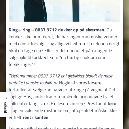
Ring… ring… 8837 9712 dukker op på skærmen.
Du
kender ikke nummeret, du har ingen rumænske venner
med dansk forvalg – og alligevel vibrerer telefonen ivrigt.
Skal du tage den? Eller er det endnu et påtrængende
salgsopkald forklædt som “en hurtig snak om dine
forsikringer”?
Telefonnummer 8837 9712 er i øjeblikket blandt de mest
omtalte i danske mobilfora.
Nogle af vores læsere
fortæller, at sælgerne hævder at ringe på vegne af Det
→
Faglige Hus, andre hører mumlende firmanavne fra et
callcenter langt væk. Fællesnævneren? Pres for at købe
Indhold
– og en voksende mistanke om, at opkaldet måske ikke
er helt
rent i kanten
.
I denne artikel samler vi de nyeste brugermeldinger og