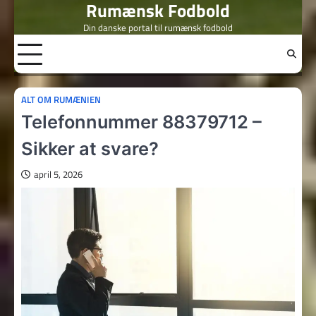
Rumænsk Fodbold
Skip
to
Din danske portal til rumænsk fodbold
content
ALT OM RUMÆNIEN
Telefonnummer 88379712 –
Sikker at svare?
april 5, 2026