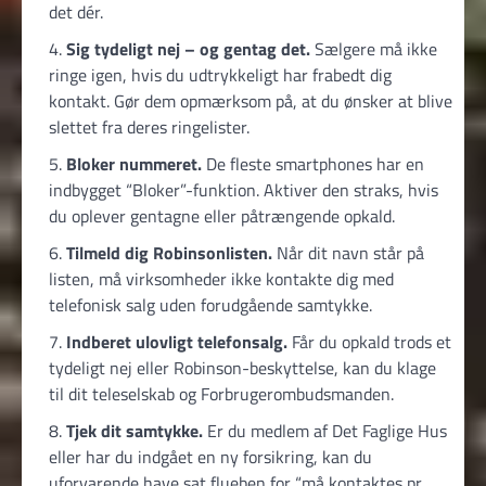
det dér.
Sig tydeligt nej – og gentag det.
Sælgere må ikke
ringe igen, hvis du udtrykkeligt har frabedt dig
kontakt. Gør dem opmærksom på, at du ønsker at blive
slettet fra deres ringelister.
Bloker nummeret.
De fleste smartphones har en
indbygget “Bloker”-funktion. Aktiver den straks, hvis
du oplever gentagne eller påtrængende opkald.
Tilmeld dig Robinsonlisten.
Når dit navn står på
listen, må virksomheder ikke kontakte dig med
telefonisk salg uden forudgående samtykke.
Indberet ulovligt telefon­salg.
Får du opkald trods et
tydeligt nej eller Robinson-beskyttelse, kan du klage
til dit teleselskab og Forbruger­ombuds­manden.
Tjek dit samtykke.
Er du medlem af Det Faglige Hus
eller har du indgået en ny forsikring, kan du
uforvarende have sat flueben for “må kontaktes pr.