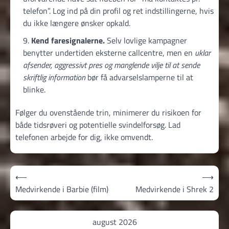
telefon”. Log ind på din profil og ret indstillingerne, hvis
du ikke længere ønsker opkald.
Kend faresignalerne.
Selv lovlige kampagner
benytter undertiden eksterne callcentre, men en
uklar
afsender, aggressivt pres og manglende vilje til at sende
skriftlig information
bør få advarsels­lamperne til at
blinke.
Følger du ovenstående trin, minimerer du risikoen for
både tidsrøveri og potentielle svindelforsøg. Lad
telefonen arbejde for dig, ikke omvendt.
Indlægsnavigation
⟵
⟶
Medvirkende i Barbie (film)
Medvirkende i Shrek 2
august 2026