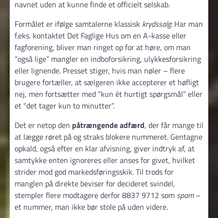
navnet uden at kunne finde et officielt selskab.
Formålet er ifølge samtalerne klassisk
krydssalg
: Har man
f.eks. kontaktet Det Faglige Hus om en A-kasse eller
fagforening, bliver man ringet op for at høre, om man
“også lige” mangler en indboforsikring, ulykkesforsikring
eller lignende. Presset stiger, hvis man nøler – flere
brugere fortæller, at sælgeren ikke accepterer et høfligt
nej, men fortsætter med “kun ét hurtigt spørgsmål” eller
et “det tager kun to minutter”.
Det er netop den
påtrængende adfærd
, der får mange til
at lægge røret på og straks blokere nummeret. Gentagne
opkald, også efter en klar afvisning, giver indtryk af, at
samtykke enten ignoreres eller anses for givet, hvilket
strider mod god markedsføringsskik. Til trods for
manglen på direkte beviser for decideret svindel,
stempler flere modtagere derfor 8837 9712 som
spam
–
et nummer, man ikke bør stole på uden videre.