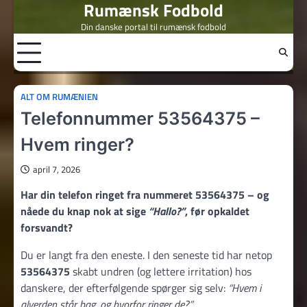
Rumænsk Fodbold
Skip
to
Din danske portal til rumænsk fodbold
content
ALT OM RUMÆNIEN
Telefonnummer 53564375 –
Hvem ringer?
april 7, 2026
Har din telefon ringet fra nummeret 53564375 – og
nåede du knap nok at sige
“Hallo?”
, før opkaldet
forsvandt?
Du er langt fra den eneste. I den seneste tid har netop
53564375
skabt undren (og lettere irritation) hos
danskere, der efterfølgende spørger sig selv:
“Hvem i
alverden står bag, og hvorfor ringer de?”