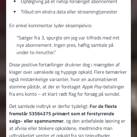
Opfølgning på et netop forlænget abonnement
Tilbud om ekstra data eller streamingtjenester
En enkel kommentar lyder eksempelvis:
“Sælger fra 3, spurgte om jeg var tilfreds med mit
nye abonnement. Ingen pres, høflig samtale på
under to minutter.”
Disse positive fortællinger drukner dog i mængden af
klager over uønskede og hyppige opkald. Flere bemærker
også mistænkelige varianter, hvor en automatiseret
stemme påstår, at der er foretaget
Apple Pay
-betalinger
fra ens konto – et klart rødt flag for forsøg på svindel.
Det samlede indtryk er derfor tydeligt:
For de fleste
fremstår 53564375 primært som et forstyrrende
salgs- eller spamnummer
, og den anbefalede løsning er
at afvise eller blokere opkaldene, medmindre man
udtrykkeligt venter et opkald fra sin teleudbyder.