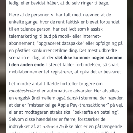
ledig, eller bevidst håber, at du selv ringer tilbage.
Flere af de personer, vi har talt med, nævner, at de
enkelte gange, hvor de rent faktisk er blevet forbundet
til en talende person, har det lydt som klassisk
telemarketing: tilbud på mobil- eller internet­
abonnement, “opgraderet datapakke” eller opfølgning på
en påstået konkurrence­tilmelding. Det mest udbredte
scenario er dog, at der
slet ikke kommer nogen stemme
i den anden ende
. I stedet falder forbindelsen, så snart
mobil­abonnementet registrerer, at opkaldet er besvaret.
I et mindre antal tilfælde fortæller brugere om
robotbeskeder
eller automatiske advarsler. Her afspilles
en engelsk (indimellem også dansk) stemme, der hævder,
at der er “mistænkelige Apple Pay-transaktioner” på vej,
eller at modtageren straks skal “bekræfte en betaling”.
Selvom disse hændelser er færre, forstærker de
indtrykket af, at 53564375 ikke blot er en påtrængende