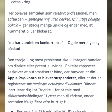
datasikring.
Her opleves samtalen som relativt professionel, men
adfærden –
gentagne ring uden besked, lynhurtige pålagte
opkald
– gør stadig mange usikre og ender med, at
nummeret bliver blokeret.
“du har vundet en konkurrence” – Og de mere lyssky
påskud
Den tredje – og mest problematiske – kategori handler
om direkte eller potentiel svindel. Enkelte rapporter
beskriver et automatiseret bånd, der hævder, at din
Apple Pay-konto er blevet suspenderet
, eller at der er
registreret
mistænkelige betalinger til udlandet
. Båndet
instruerer dig i at “trykke 1 for at tale med
sikkerhedsafdelingen”. Lytter man til rådene, ender
samtalen ifølge flere ofre hurtigt i:
Forsøg på at få bank- eller MitID-oplysninger.