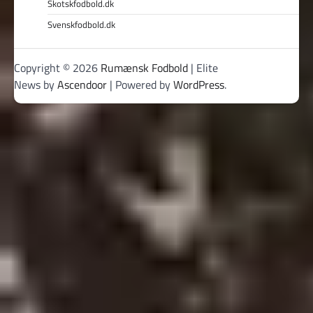
Skotskfodbold.dk
Svenskfodbold.dk
Copyright © 2026
Rumænsk Fodbold
| Elite
News by
Ascendoor
| Powered by
WordPress
.