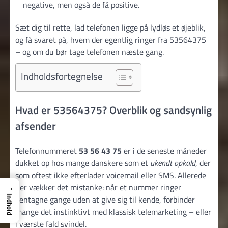
negative, men også de få positive.
Sæt dig til rette, lad telefonen ligge på lydløs et øjeblik,
og få svaret på, hvem der egentlig ringer fra 53564375
– og om du bør tage telefonen næste gang.
Indholdsfortegnelse
Hvad er 53564375? Overblik og sandsynlig
afsender
Telefonnummeret
53 56 43 75
er i de seneste måneder
dukket op hos mange danskere som et
ukendt opkald
, der
som oftest ikke efterlader voicemail eller SMS. Allerede
→
her vækker det mistanke: når et nummer ringer
gentagne gange uden at give sig til kende, forbinder
Indhold
mange det instinktivt med klassisk telemarketing – eller
i værste fald svindel.