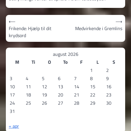
Indlægsnavigation
⟵
⟶
Frikende: Hjælp til dit
Medvirkende i Gremlins
krydsord
august 2026
M
Ti
O
To
F
L
S
1
2
3
4
5
6
7
8
9
10
11
12
13
14
15
16
17
18
19
20
21
22
23
24
25
26
27
28
29
30
31
« apr