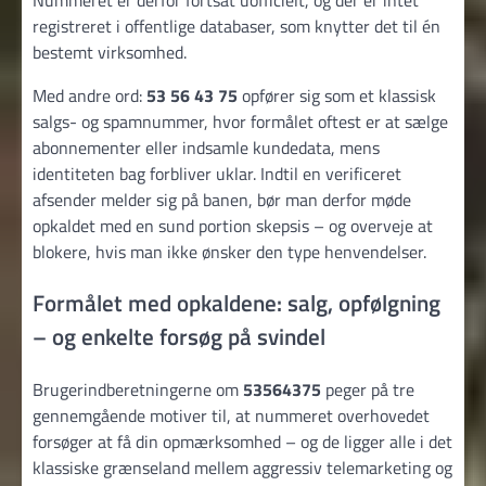
registreret i offentlige databaser, som knytter det til én
bestemt virksomhed.
Med andre ord:
53 56 43 75
opfører sig som et klassisk
salgs- og spamnummer, hvor formålet oftest er at sælge
abonnementer eller indsamle kundedata, mens
identiteten bag forbliver uklar. Indtil en verificeret
afsender melder sig på banen, bør man derfor møde
opkaldet med en sund portion skepsis – og overveje at
blokere, hvis man ikke ønsker den type henvendelser.
Formålet med opkaldene: salg, opfølgning
– og enkelte forsøg på svindel
Brugerindberetningerne om
53564375
peger på tre
gennemgående motiver til, at nummeret overhovedet
forsøger at få din opmærksomhed – og de ligger alle i det
klassiske grænseland mellem aggressiv telemarketing og