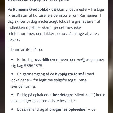
På
RumænskFodbold.dk
dækker vi det meste – fra Liga
I-resultater til kulturelle sidehistorier om Rumænien. I
dag skifter vi dog midlertidigt fokus fra grønsværen til
indbakken og stiller skarpt på det mystiske
telefonnummer, der dukker op hos så mange af vores
læsere.
I denne artikel får du:
Et hurtigt
overblik
over, hvem der
muligvis
gemmer
sig bag 53564375.
En gennemgang af de
hyppigste formål
med
opkaldene – fra legitime salgsforsøg til rene
svindelnumre.
Et kig på opkaldenes
kendetegn
: “silent calls”, korte
opkoblinger og automatiske beskeder.
Et sammendrag af
brugernes oplevelser
– de