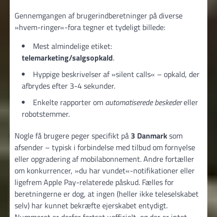
Gennemgangen af brugerindberetninger på diverse
»hvem-ringer«-fora tegner et tydeligt billede:
Mest almindelige etiket:
telemarketing/salgsopkald
.
Hyppige beskrivelser af »silent calls« – opkald, der
afbrydes efter 3-4 sekunder.
Enkelte rapporter om
automatiserede beskeder
eller
robotstemmer.
Nogle få brugere peger specifikt på
3 Danmark
som
afsender – typisk i forbindelse med tilbud om fornyelse
eller opgradering af mobilabonnement. Andre fortæller
om konkurrencer, »du har vundet«-notifikationer eller
ligefrem Apple Pay-relaterede påskud. Fælles for
beretningerne er dog, at ingen (heller ikke teleselskabet
selv) har kunnet bekræfte ejerskabet entydigt.
Nummeret er derfor fortsat uofficielt, og der er intet