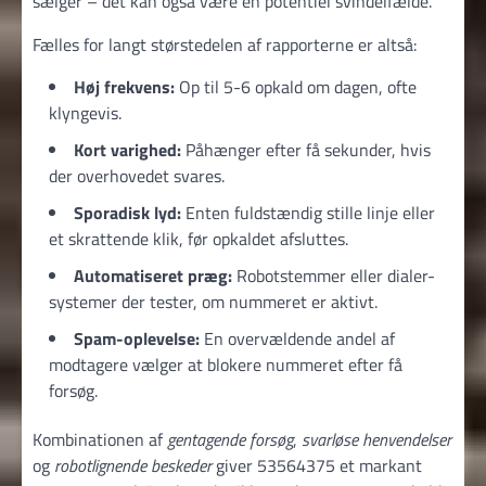
sælger – det kan også være en potentiel svindel­fælde.
Fælles for langt størstedelen af rapporterne er altså:
Høj frekvens:
Op til 5-6 opkald om dagen, ofte
klyngevis.
Kort varighed:
Påhænger efter få sekunder, hvis
der overhovedet svares.
Sporadisk lyd:
Enten fuldstændig stille linje eller
et skrattende klik, før opkaldet afsluttes.
Automatiseret præg:
Robotstemmer eller dialer-
systemer der tester, om nummeret er aktivt.
Spam-oplevelse:
En overvældende andel af
modtagere vælger at blokere nummeret efter få
forsøg.
Kombinationen af
gentagende forsøg
,
svarløse henvendelser
og
robotlignende beskeder
giver 53564375 et markant