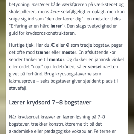
betydning:
mester
er både værkføreren på værkstedet og
skakspilleren, mens
lærer
selvfølgeligt er oplagt, men kan
snige sig ind som “den der lærer dig” i en metafor (f.eks.
“Erfaring er en hård
lærer
”). Den slags tvetydighed er
guld for krydsordskonstruktøren.
Hurtige tjek: Har du Æ eller Ø som tredje bogstav, peger
det ofte mod
træner
eller
mester
. En afsluttende ­-or
sender tankerne til
mentor
. Og dukker en japansk vinkel
eller ordet “dojo” op i ledetråden, så er
sensei
næsten
givet på forhånd. Brug krydsbogstaverne som
lakmusprøve – seks bogstaver giver sjældent plads til
stavefejl.
Lærer krydsord 7–8 bogstaver
Når krydsordet kræver en lærer-løsning på 7-8
bogstaver, trækker konstruktørerne tit på det
akademiske eller pædagogiske vokabular. Felterne er