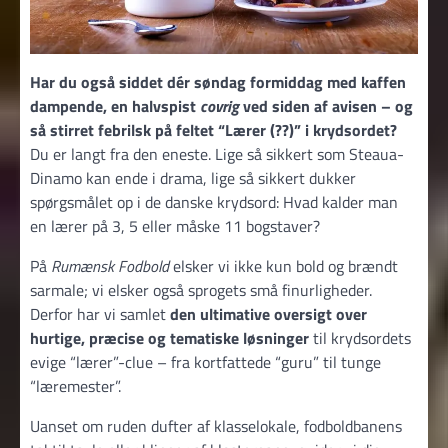
Har du også siddet dér søndag formiddag med kaffen
dampende, en halvspist
covrig
ved siden af avisen – og
så stirret febrilsk på feltet “Lærer (??)” i krydsordet?
Du er langt fra den eneste. Lige så sikkert som Steaua-
Dinamo kan ende i drama, lige så sikkert dukker
spørgsmålet op i de danske krydsord: Hvad kalder man
en lærer på 3, 5 eller måske 11 bogstaver?
På
Rumænsk Fodbold
elsker vi ikke kun bold og brændt
sarmale; vi elsker også sprogets små finurligheder.
Derfor har vi samlet
den ultimative oversigt over
hurtige, præcise og tematiske løsninger
til krydsordets
evige “lærer”-clue – fra kortfattede “guru” til tunge
“læremester”.
Uanset om ruden dufter af klasselokale, fodboldbanens