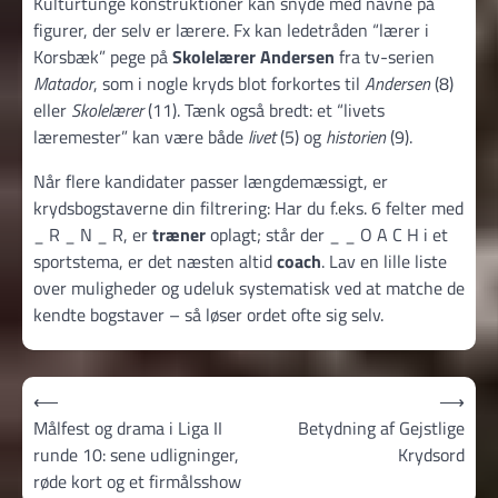
Kulturtunge konstruktioner kan snyde med navne på
figurer, der selv er lærere. Fx kan ledetråden “lærer i
Korsbæk” pege på
Skolelærer Andersen
fra tv-serien
Matador
, som i nogle kryds blot forkortes til
Andersen
(8)
eller
Skolelærer
(11). Tænk også bredt: et “livets
læremester” kan være både
livet
(5) og
historien
(9).
Når flere kandidater passer længdemæssigt, er
krydsbogstaverne din filtrering: Har du f.eks. 6 felter med
_ R _ N _ R, er
træner
oplagt; står der _ _ O A C H i et
sportstema, er det næsten altid
coach
. Lav en lille liste
over muligheder og udeluk systematisk ved at matche de
kendte bogstaver – så løser ordet ofte sig selv.
Indlægsnavigation
⟵
⟶
Målfest og drama i Liga II
Betydning af Gejstlige
runde 10: sene udligninger,
Krydsord
røde kort og et firmålsshow