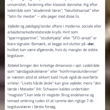
universitet, forskning eller klassisk dannelse. Kig efter
ledetråde som “akademisk lærer”, “fakultetsansat” eller
“latin for mester” – alle peger mod disse to.
Vejleder
og
pædagog
lander oftere i moderne, sociale eller
arbejdsmarkedsrelaterede kryds. Hint som
“sparringspartner”, “studiehjælp” eller “SFO-ansat” er
klare signaler. Bemærk, at begge ord slutter på
-der
,
hvilket kan være afgørende, hvis du mangler de sidste
bogstaver.
Kateket
bringer den kirkelige dimension i spil. Ledetråde
som “søndagsskolelærer” eller “konfirmandunderviser”
er næsten altid et sikkert kald. Husk også de overførte
vinkler: “Livets hårde skole” kan give
vejleder
, mens “den
lærde i Matador” (Hr. Schwann kaldes undertiden
“magister”) kan lede til
magister
. Brug endelserne og
temaet omkring ruden til at ramme den rigtige 7-8-
bogstavslærer i første forsøg.