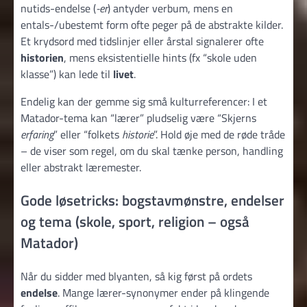
nutids-endelse (
-er
) antyder verbum, mens en
entals-/ubestemt form ofte peger på de abstrakte kilder.
Et krydsord med tidslinjer eller årstal signalerer ofte
historien
, mens eksistentielle hints (fx “skole uden
klasse”) kan lede til
livet
.
Endelig kan der gemme sig små kulturreferencer: I et
Matador-tema kan “lærer” pludselig være “Skjerns
erfaring
” eller “folkets
historie
”. Hold øje med de røde tråde
– de viser som regel, om du skal tænke person, handling
eller abstrakt læremester.
Gode løsetricks: bogstavmønstre, endelser
og tema (skole, sport, religion – også
Matador)
Når du sidder med blyanten, så kig først på ordets
endelse
. Mange lærer-synonymer ender på klingende