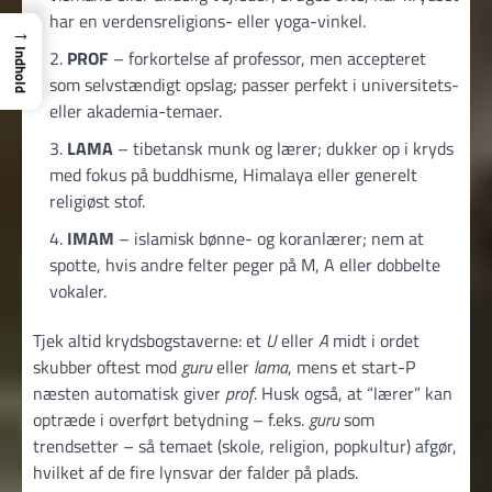
har en verdensreligions- eller yoga-vinkel.
→
PROF
– forkortelse af professor, men accepteret
Indhold
som selvstændigt opslag; passer perfekt i universitets-
eller akademia-temaer.
LAMA
– tibetansk munk og lærer; dukker op i kryds
med fokus på buddhisme, Himalaya eller generelt
religiøst stof.
IMAM
– islamisk bønne- og koranlærer; nem at
spotte, hvis andre felter peger på M, A eller dobbelte
vokaler.
Tjek altid krydsbogstaverne: et
U
eller
A
midt i ordet
skubber oftest mod
guru
eller
lama
, mens et start-P
næsten automatisk giver
prof
. Husk også, at “lærer” kan
optræde i overført betydning – f.eks.
guru
som
trendsetter – så temaet (skole, religion, popkultur) afgør,
hvilket af de fire lynsvar der falder på plads.