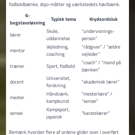
fodboldbænke, dojo-måtter og værkstedets høvlbænk.
6-
Typisk tema
Krydsordsluk
bogstavsløsning
Skole,
“undervisnings­
lærer
uddannelse
person”
Vejledning,
“rådgiver” / “ældre
mentor
coaching
vejleder”
“coach” / “mand på
træner
Sport, fodbold
bænken”
Universitet,
docent
“akademisk lærer”
forskning
Håndværk,
“mesterlære” /
mester
kampkunst
“sensei”
Kampsport,
sensei
“karatelærer”
japansk
Bemærk hvordan flere af ordene glider over i overført