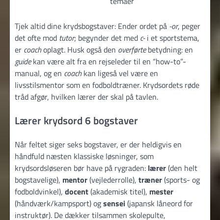
temaer
Tjek altid dine krydsbogstaver: Ender ordet på
-or
, peger
det ofte mod
tutor
; begynder det med
c-
i et sportstema,
er
coach
oplagt. Husk også den
overførte
betydning: en
guide
kan være alt fra en rejseleder til en “how-to”-
manual, og en
coach
kan ligeså vel være en
livsstilsmentor som en fodboldtræner. Krydsordets røde
tråd afgør, hvilken lærer der skal på tavlen.
Lærer krydsord 6 bogstaver
Når feltet siger seks bogstaver, er der heldigvis en
håndfuld næsten klassiske løsninger, som
krydsordsløseren bør have på rygraden:
lærer
(den helt
bogstavelige),
mentor
(vejlederrolle),
træner
(sports- og
fodboldvinkel),
docent
(akademisk titel),
mester
(håndværk/kampsport) og
sensei
(japansk låneord for
instruktør). De dækker tilsammen skolepulte,