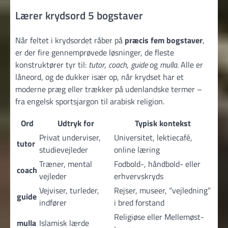
Lærer krydsord 5 bogstaver
Når feltet i krydsordet råber på
præcis fem bogstaver
,
er der fire gennemprøvede løsninger, de fleste
konstruktører tyr til:
tutor
,
coach
,
guide
og
mulla
. Alle er
låneord, og de dukker især op, når krydset har et
moderne præg eller trækker på udenlandske termer –
fra engelsk sportsjargon til arabisk religion.
Ord
Udtryk for
Typisk kontekst
Privat underviser,
Universitet, lektiecafé,
tutor
studievejleder
online læring
Træner, mental
Fodbold-, håndbold- eller
coach
vejleder
erhvervskryds
Vejviser, turleder,
Rejser, museer, “vejledning”
guide
indfører
i bred forstand
Religiøse eller Mellemøst-
mulla
Islamisk lærde