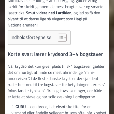
taktiktavle eller klinger af klostergang, guider vi dig
skridt for skridt gennem de mest brugte svar og smarte
løsetricks.
Smut videre ned i artiklen
, og lad os få den
blyant til at danse lige så elegant som Hagi på
Nationalarenaen!
Indholdsfortegnelse
Korte svar: lærer krydsord 3–4 bogstaver
Når krydsordet kun giver plads til 3-4 bogstaver, gælder
det om hurtigt at finde de mest almindelige “mini-
undervisere”. I de fleste danske kryds er der sjældent
ruder helt ned til tre bogstaver for betydningen lærer, så
fokus lander typisk på firebogstavs-løsninger, der både
er lette at stave og har solid dækning i ordbøgerne.
GURU
– den brede, lidt eksotiske titel for en
vismand eller åndelig vejleder; bruges ofte, når krydset