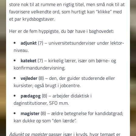
store nok til at rumme en rigtig titel, men små nok til at
favorisere velkendte ord, som hurtigt kan “klikke” med
et par krydsbogstaver.
Her er de fem hyppigste, du bør have i baghovedet:
adjunkt
(7) – universitetsunderviser under lektor-
niveau.
kateket
(7) – kirkelig lærer, især om børne- og
konfirmandundervisning.
vejleder
(8) – den, der guider studerende eller
kursister; også brugt i jobcentre.
pædagog
(8) – arbejder didaktisk i
daginstitutioner, SFO m.m.
magister
(8) – ældre betegnelse for kandidatgrad;
kan dukke op som “den lærde”.
Adjunkt
og
magister
passer især i kryds, hvor temaet er