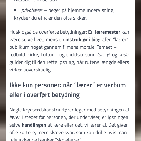
privatlærer
– peger på hjemmeundervisning;
krydser du et
v
, er den ofte sikker.
Husk også de overførte betydninger: En
læremester
kan
være selve livet, mens en
instruktør
i biografen “lærer”
publikum noget gennem filmens morale. Temaet –
fodbold, kirke, kultur – og endelser som
-tor
,
-ør
og
-inde
guider dig til den rette løsning, når rutens længde ellers
virker uoverskuelig.
Ikke kun personer: når “lærer” er verbum
eller i overført betydning
Nogle krydsordskonstruktører leger med betydningen af
lærer
: i stedet for personen, der underviser, er løsningen
selve
handlingen
at lære eller det, vi lærer af. Det giver
ofte kortere, mere skæve svar, som kan drille hvis man
udelukkende tænker “skolelærer”.