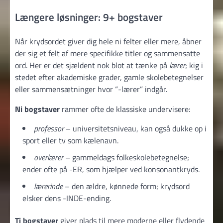
Længere løsninger: 9+ bogstaver
Når krydsordet giver dig hele ni felter eller mere, åbner
der sig et felt af mere specifikke titler og sammensatte
ord. Her er det sjældent nok blot at tænke på
lærer
; kig i
stedet efter akademiske grader, gamle skolebetegnelser
eller sammensætninger hvor “-lærer” indgår.
Ni bogstaver
rammer ofte de klassiske undervisere:
professor
– universitetsniveau, kan også dukke op i
sport eller tv som kælenavn.
overlærer
– gammeldags folkeskolebetegnelse;
ender ofte på ­-ER, som hjælper ved konsonantkryds.
lærerinde
– den ældre, kønnede form; krydsord
elsker dens ­-INDE-ending.
Ti bogstaver
giver plads til mere moderne eller flydende