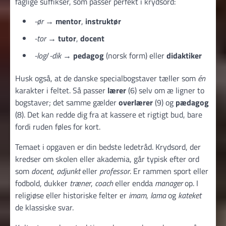
faglige suffikser, som passer perfekt i krydsord:
-ør
→
mentor
,
instruktør
-tor
→
tutor
,
docent
-log
/
-dik
→
pedagog
(norsk form) eller
didaktiker
Husk også, at de danske specialbogstaver tæller som
én
karakter i feltet. Så passer
lærer
(6) selv om æ ligner to
bogstaver; det samme gælder
overlærer
(9) og
pædagog
(8). Det kan redde dig fra at kassere et rigtigt bud, bare
fordi ruden føles for kort.
Temaet i opgaven er din bedste ledetråd. Krydsord, der
kredser om skolen eller akademia, går typisk efter ord
som
docent
,
adjunkt
eller
professor
. Er rammen sport eller
fodbold, dukker
træner
,
coach
eller endda
manager
op. I
religiøse eller historiske felter er
imam
,
lama
og
kateket
de klassiske svar.