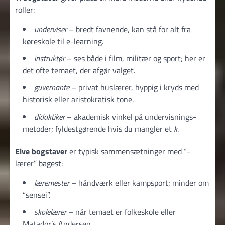
roller:
underviser
– bredt favnende, kan stå for alt fra
køreskole til e-learning.
instruktør
– ses både i film, militær og sport; her er
det ofte temaet, der afgør valget.
guvernante
– privat huslærer, hyppig i kryds med
historisk eller aristokratisk tone.
didaktiker
– akademisk vinkel på undervisnings­
metoder; fyldestgørende hvis du mangler et
k
.
Elve bogstaver
er typisk sammensætninger med “-
lærer” bagest:
læremester
– håndværk eller kampsport; minder om
“sensei”.
skolelærer
– når temaet er folkeskole eller
Matador’s Andersen.