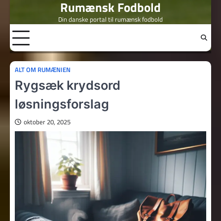
Rumænsk Fodbold
Skip
to
Din danske portal til rumænsk fodbold
content
ALT OM RUMÆNIEN
Rygsæk krydsord
løsningsforslag
oktober 20, 2025