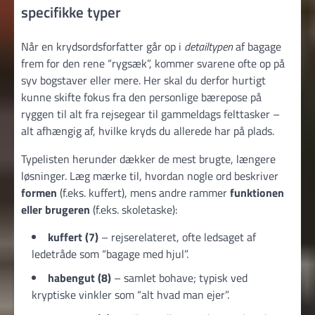
specifikke typer
Når en krydsordsforfatter går op i
detailtypen
af bagage
frem for den rene “rygsæk”, kommer svarene ofte op på
syv bogstaver eller mere. Her skal du derfor hurtigt
kunne skifte fokus fra den personlige bærepose på
ryggen til alt fra rejsegear til gammeldags felttasker –
alt afhængig af, hvilke kryds du allerede har på plads.
Typelisten herunder dækker de mest brugte, længere
løsninger. Læg mærke til, hvordan nogle ord beskriver
formen
(f.eks. kuffert), mens andre rammer
funktionen
eller brugeren
(f.eks. skoletaske):
kuffert (7)
– rejserelateret, ofte ledsaget af
ledetråde som “bagage med hjul”.
habengut (8)
– samlet bohave; typisk ved
kryptiske vinkler som “alt hvad man ejer”.