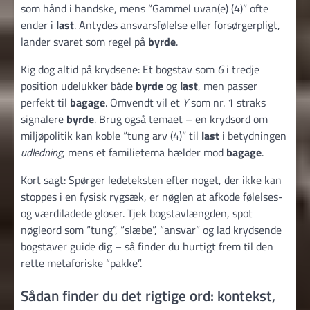
som hånd i handske, mens “Gammel uvan(e) (4)” ofte
ender i
last
. Antydes ansvarsfølelse eller forsørgerpligt,
lander svaret som regel på
byrde
.
Kig dog altid på krydsene: Et bogstav som
G
i tredje
position udelukker både
byrde
og
last
, men passer
perfekt til
bagage
. Omvendt vil et
Y
som nr. 1 straks
signalere
byrde
. Brug også temaet – en krydsord om
miljøpolitik kan koble “tung arv (4)” til
last
i betydningen
udledning
, mens et familie­tema hælder mod
bagage
.
Kort sagt: Spørger ledeteksten efter noget, der ikke kan
stoppes i en fysisk rygsæk, er nøglen at afkode følelses-
og værdiladede gloser. Tjek bogstavlængden, spot
nøgleord som “tung”, “slæbe”, “ansvar” og lad krydsende
bogstaver guide dig – så finder du hurtigt frem til den
rette metaforiske “pakke”.
Sådan finder du det rigtige ord: kontekst,