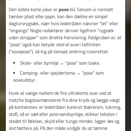
Den sidste korte joker er
pose
(4). Selvom vi normalt
tænker plast eller papir, kan den dække en simpel
dagtursrygsæk, især hvis ledetråden nævner “let” eller
“engangs”. Nogle redaktører skriver ligefrem “rygsæk
uden stropper” som direkte henvisning. Faldgruben er, at
“pose” også kan betyde
sted at sove
i telthitien
(“sovepose”), så kig på temaet omkring rutenettet:
Skole- eller bymiljø → “pose” som taske.
Camping- eller spejdertema → “pose” som
soveudstyr.
Husk at vælge mellem de fire ultrakorte svar ved at
matche bogstavmønsteret fra dine kryds og lægge vægt
på konteksten: er ledetråden konkret (bærerem, lukning,
stof), så er
sæk
eller
pose
sandsynlige; stikker teksten i
stedet til følelser, skyld eller tunge minder, ligger
læs
og
last
tættere på. På den måde undgår du at tømme