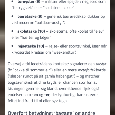
tornyster (9)
– militær eller spejder; nøgleord som
“feltrygsæk” eller “soldatens pakke”.
bæretaske (9)
– generisk bæreredskab; dukker op
ved moderne “outdoor-udstyr”.
skoletaske (10)
– skoletema, ofte koblet til “elev”
eller “hæfter og bøger”.
rejsetaske (10)
– rejse- eller sportsvinkel, især når
krydsordet kredser om “weekendtur”.
Overvej altid ledetrådens kontekst: signalerer den
udstyr
(fx “pakke til sommerlejr”) eller en mere
metaforisk
byrde
(“slæber rundt på sit gamle habengut”) – og matcher
bogstavmønstret dine kryds, er chancen stor for, at
løsningen gemmer sig blandt ovenstående. Tjek også
endelser som
-en
og
-er
, der lynhurtigt kan snævre
feltet ind fra ti til ni eller syv tegn.
Overført betydning: ‘bagage’ og andre