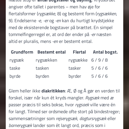
angiver ofte tallet i parentes – men hav øje for
flertalsformer (
rygsække
, 8) og bestemt form (
rygsækken
,
9). Endelserne
-e
,
-er
og
-en
kan du hurtigt krydstjekke
med de eksisterende bogstaver på brættet. En simpel
tommelfingerregel er, at ord der ender på
-er
næsten
altid er pluralis, mens
-en
er bestemt ental.
Grundform
Bestemt ental
Flertal
Antal bogst.
rygsæk
rygsækken
rygsække
6 / 9 / 8
taske
tasken
tasker
5 / 6 / 6
byrde
byrden
byrder
5 / 6 / 6
Glem heller ikke
diakritikken
: Æ, Ø og Å gør en verden til
forskel, især når kun ét kryds mangler.
Rygsæk
med
æ
passer præcis til seks bokse, hvor
rygsaek
ville være én
for langt. Tilmed ser ordsmede ofte stort på bindestreger;
sammensætninger som
rejserygsæk
,
dagtursrygsæk
eller
barnerygsæk
lander som ét langt ord, præcis som i