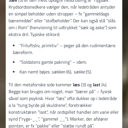
Sæk
(3) er den mest oplagte neddrosling af “rygsæk”.
Krydsordssnedkere vælger den, når ledetråden antyder
en simpel beholder uden stropper – fx “gammeldags
bæremiddel” eller “stofbeholder”. Der kan også stå “slås
om i Rom” (henvisning til udtrykket “sæk og aske”) som
ekstra dril. Typiske stikord:
“Friluftsliv, primitiv” – peger på den rudimentære
bæreform.
“Soldatens gamle pakning” – idem.
Kan nemt bøjes:
sækken
(6),
sække
(5).
Til den metaforiske side kommer
læs
(3) og
last
(4).
Begge kan bruges om noget, man “bærer på” – fysisk
såvel som psykisk. Hvor “læs” ofte dukker op i ledetråde
a la “tung byrde på skuldrene”, foretrækker
konstruktøren “last”, når ordspillet handler om vane eller
synd (“ryge-__”, “gammel __”). Marker, der afslører
pointen, er fx “pakke” eller “slæbe rundt på”.