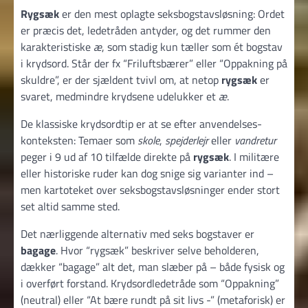
Rygsæk
er den mest oplagte seksbogstavsløsning: Ordet
er præcis det, ledetråden antyder, og det rummer den
karakteristiske
æ
, som stadig kun tæller som ét bogstav
i krydsord. Står der fx “Friluftsbærer” eller “Oppakning på
skuldre”, er der sjældent tvivl om, at netop
rygsæk
er
svaret, medmindre krydsene udelukker et
æ
.
De klassiske krydsordtip er at se efter anvendelses­
konteksten: Temaer som
skole
,
spejderlejr
eller
vandretur
peger i 9 ud af 10 tilfælde direkte på
rygsæk
. I militære
eller historiske ruder kan dog snige sig varianter ind –
men kartoteket over seks­bogstavsløsninger ender stort
set altid samme sted.
Det nærliggende alternativ med seks bogstaver er
bagage
. Hvor “rygsæk” beskriver selve beholderen,
dækker “bagage” alt det, man slæber på – både fysisk og
i overført forstand. Krydsordledetråde som “Oppakning”
(neutral) eller “At bære rundt på sit livs -” (metaforisk) er