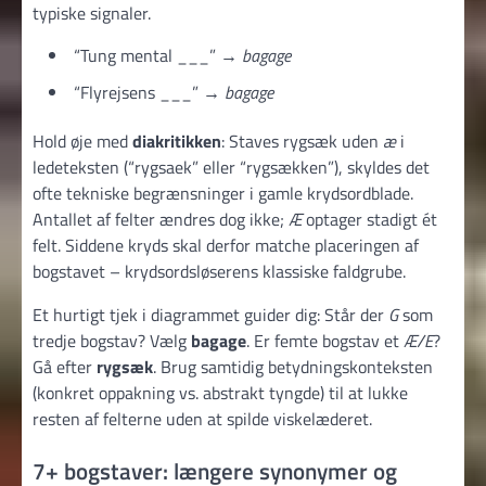
typiske signaler.
“Tung mental ___” →
bagage
“Flyrejsens ___” →
bagage
Hold øje med
diakritikken
: Staves rygsæk uden
æ
i
ledeteksten (“rygsaek” eller “rygsækken”), skyldes det
ofte tekniske begrænsninger i gamle krydsordblade.
Antallet af felter ændres dog ikke;
Æ
optager stadigt ét
felt. Siddene kryds skal derfor matche placeringen af
bogstavet – krydsordsløserens klassiske faldgrube.
Et hurtigt tjek i diagrammet guider dig: Står der
G
som
tredje bogstav? Vælg
bagage
. Er femte bogstav et
Æ/E
?
Gå efter
rygsæk
. Brug samtidig betydnings­konteksten
(konkret oppakning vs. abstrakt tyngde) til at lukke
resten af felterne uden at spilde viskelæderet.
7+ bogstaver: længere synonymer og