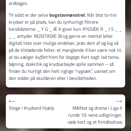
ordbogen.
Til sidst er der selve
bogstavmønstret
. Når blot to-tre
krydser er på plads, kan du lynhurtigt filtrere
kandidaterne: _ Y G _ Æ K giver kun
RYGSÆK
; R _ J S _ _
_ _ antyder
REJSETASKE
. Brug gerne en mental (eller
digital) liste over mulige endelser, prøv dem af og kig så
på de tilstødende felter: et manglende
K
kan være nok til,
at du vælger
kuffert
frem for
bagage
. Kort sagt: lad tema,
bøjning, diakritik og krydsarbejde spille sammen – så
finder du hurtigt den helt rigtige “rygsæk”, uanset om
den sidder på skulderen eller i bevidstheden.
Indlægsnavigation
⟵
⟶
Stege i Krydsord Hjælp
Målfest og drama i Liga II
runde 10: sene udligninger,
røde kort og et firmålsshow