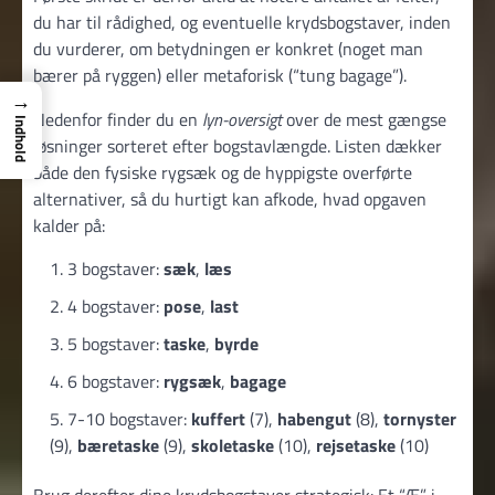
du har til rådighed, og eventuelle krydsbogstaver, inden
du vurderer, om betydningen er konkret (noget man
bærer på ryggen) eller metaforisk (“tung bagage”).
→
Nedenfor finder du en
lyn-oversigt
over de mest gængse
Indhold
løsninger sorteret efter bogstavlængde. Listen dækker
både den fysiske rygsæk og de hyppigste overførte
alternativer, så du hurtigt kan afkode, hvad opgaven
kalder på:
3 bogstaver:
sæk
,
læs
4 bogstaver:
pose
,
last
5 bogstaver:
taske
,
byrde
6 bogstaver:
rygsæk
,
bagage
7-10 bogstaver:
kuffert
(7),
habengut
(8),
tornyster
(9),
bæretaske
(9),
skoletaske
(10),
rejsetaske
(10)
Brug derefter dine krydsbogstaver strategisk: Et “Æ” i