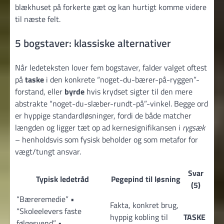
blækhuset på forkerte gæt og kan hurtigt komme videre
til næste felt.
5 bogstaver: klassiske alternativer
Når ledeteksten lover fem bogstaver, falder valget oftest
på
taske
i den konkrete “noget-du-bærer-på-ryggen”-
forstand, eller
byrde
hvis krydset sigter til den mere
abstrakte “noget-du-slæber-rundt-på”-vinkel. Begge ord
er hyppige standardløsninger, fordi de både matcher
længden og ligger tæt op ad kernesignifikansen i
rygsæk
– henholdsvis som fysisk beholder og som metafor for
vægt/tungt ansvar.
Svar
Typisk ledetråd
Pegepind til løsning
(5)
“Bæreremedie” •
Fakta, konkret brug,
“Skoleelevers faste
hyppig kobling til
TASKE
følgesvend” •