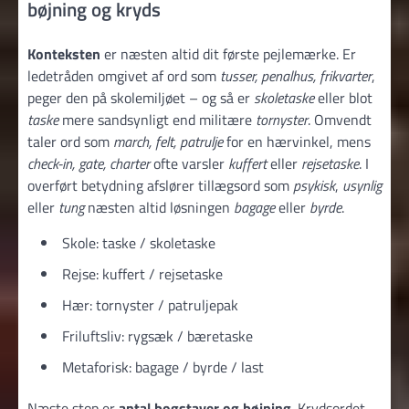
bøjning og kryds
Konteksten
er næsten altid dit første pejlemærke. Er
ledetråden omgivet af ord som
tusser, penalhus, frikvarter
,
peger den på skolemiljøet – og så er
skoletaske
eller blot
taske
mere sandsynligt end militære
tornyster
. Omvendt
taler ord som
march, felt, patrulje
for en hærvinkel, mens
check-in, gate, charter
ofte varsler
kuffert
eller
rejsetaske
. I
overført betydning afslører tillægsord som
psykisk
,
usynlig
eller
tung
næsten altid løsningen
bagage
eller
byrde
.
Skole: taske / skoletaske
Rejse: kuffert / rejsetaske
Hær: tornyster / patruljepak
Friluftsliv: rygsæk / bæretaske
Metaforisk: bagage / byrde / last
Næste stop er
antal bogstaver og bøjning
. Krydsordet