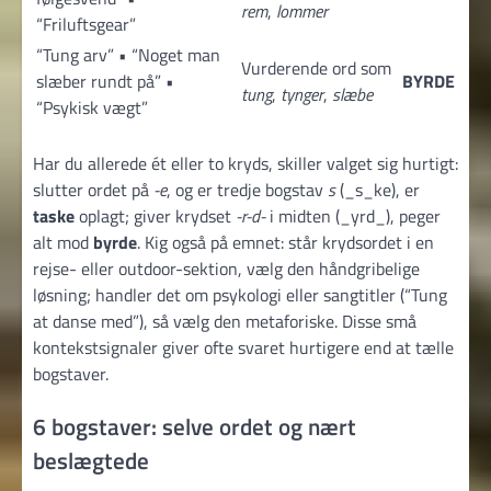
rem
,
lommer
“Friluftsgear”
“Tung arv” • “Noget man
Vurderende ord som
slæber rundt på” •
BYRDE
tung
,
tynger
,
slæbe
“Psykisk vægt”
Har du allerede ét eller to kryds, skiller valget sig hurtigt:
slutter ordet på
-e
, og er tredje bogstav
s
(
_
s
_
ke), er
taske
oplagt; giver krydset
-r-d-
i midten (
_
yrd
_
), peger
alt mod
byrde
. Kig også på emnet: står krydsordet i en
rejse- eller outdoor-sektion, vælg den håndgribelige
løsning; handler det om psykologi eller sangtitler (“Tung
at danse med”), så vælg den metaforiske. Disse små
kontekstsignaler giver ofte svaret hurtigere end at tælle
bogstaver.
6 bogstaver: selve ordet og nært
beslægtede