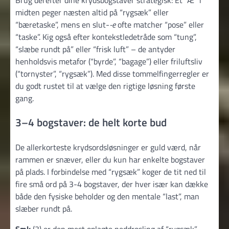
midten peger næsten altid på “rygsæk” eller
“bæretaske”, mens en slut-
-e
ofte matcher “pose” eller
“taske”. Kig også efter kontekstledetråde som “tung”,
“slæbe rundt på” eller “frisk luft” – de antyder
henholdsvis metafor (“byrde”, “bagage”) eller friluftsliv
(“tornyster”, “rygsæk”). Med disse tommelfingerregler er
du godt rustet til at vælge den rigtige løsning første
gang.
3–4 bogstaver: de helt korte bud
De aller­korteste krydsordsløsninger er guld værd, når
rammen er snæver, eller du kun har enkelte bogstaver
på plads. I forbindelse med “rygsæk” koger de tit ned til
fire små ord på 3-4 bogstaver, der hver især kan dække
både den fysiske beholder og den mentale “last”, man
slæber rundt på.