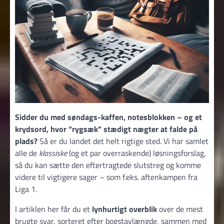
Sidder du med søndags-kaffen, notesblokken – og et
krydsord, hvor “rygsæk” stædigt nægter at falde på
plads?
Så er du landet det helt rigtige sted. Vi har samlet
alle de
klassiske
(og et par overraskende) løsningsforslag,
så du kan sætte den eftertragtede slutstreg og komme
videre til vigtigere sager – som f.eks. aftenkampen fra
Liga 1.
I artiklen her får du et
lynhurtigt overblik
over de mest
brugte svar, sorteret efter bogstavlængde, sammen med