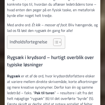
konkrete tips til, hvordan du aflæser ledetrådens tone –
hvad enten den peger på en fysisk taske, en metaforisk
byrde eller noget helt tredje.
Med andre ord:
Ét klik – masser af facit
. Bliv hængende, og
lad os få løst den rygsæk én gang for alle!
Indholdsfortegnelse
Rygsæk i krydsord – hurtigt overblik over
typiske løsninger
Rygsæk
er et af de ord, hvor krydsordsforfattere elsker
at variere mellem direkte skrivemåde, korte afkortninger
og mere kreative synonymer. Derfor kan én og samme
ledetråd – f.eks. “
Pak til turen
” – resultere i alt fra det
helt nøjagtige “rygsæk” (6) til det overførte “byrde” (5).
Første skridt er derfor altid at notere antallet af felter,