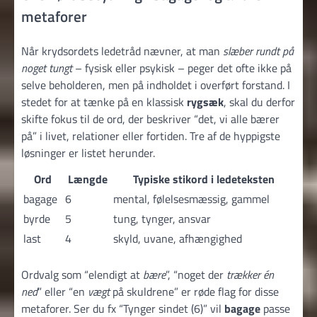
metaforer
Når krydsordets ledetråd nævner, at man
slæber rundt på
noget tungt
– fysisk eller psykisk – peger det ofte ikke på
selve beholderen, men på indholdet i overført forstand. I
stedet for at tænke på en klassisk
rygsæk
, skal du derfor
skifte fokus til de ord, der beskriver “det, vi alle bærer
på” i livet, relationer eller fortiden. Tre af de hyppigste
løsninger er listet herunder.
Ord
Længde
Typiske stikord i ledeteksten
bagage
6
mental, følelsesmæssig, gammel
byrde
5
tung, tynger, ansvar
last
4
skyld, uvane, afhængighed
Ordvalg som “elendigt at
bære
”, “noget der
trækker én
ned
” eller “en
vægt
på skuldrene” er røde flag for disse
metaforer. Ser du fx “Tynger sindet (6)” vil
bagage
passe