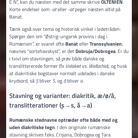
E N”, kan du næsten med det samme skrive
OLTENIEN
.
Korte endelser som
-at
eller
-at
peger næsten altid på
Banat.
Tænk også over tema og historisk vinkel i ledetråden:
Spørger den om “Østrig-ungarsk provins i dag i
Rumænien”, er svaret ofte
Banat
eller
Transsylvanien
;
nævnes “sortehavskyst”, er det
Dobruja/Dobrogea
. Er du
i tvivl om stavningen, så prøv både danske og
translittererede former (fx
Valakiet
vs.
Wallachia
), og husk
at diakritiske bogstaver normalt udelades i danske
krydsord, så
Ș
bliver
S
, og
ă
bliver
a
.
Stavning og varianter: diakritik, æ/ø/å,
translitterationer (ș→s, ă→a)
Rumænske stednavne optræder ofte både med og
uden diakritiske tegn
. I den originale rumænske
stavning skrives f.eks. Crișana, Dobrogea og Țara