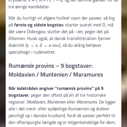
tre øvrige kandidater.
Når du hurtigt vil afgøre hvilket navn der passer, så kig
på
første og sidste bogstav
: starter svaret med D, må
det være Dobrogea; slutter det på –
ien
, peger det på
Oltenien. Husk også, at dansk translitteration fjerner
diakritik (ș → s, ă → a osv.), så du aldrig behøver
specialtegn i rudenettet.
Rumænsk provins – 9 bogstaver:
Moldavien / Muntenien / Maramures
Når ledetråden angiver “rumænsk provins” på 9
bogstaver
, peger den oftest på én af tre historiske
regioner:
Moldavien
,
Muntenien
eller
Maramures
. De ligger
alle i det nord- eller sydøstlige Rumænien og dukker
jævnligt op i danske krydsord, fordi de passer perfekt til
den efterspurgte længde og er letgenkendelige for dem,