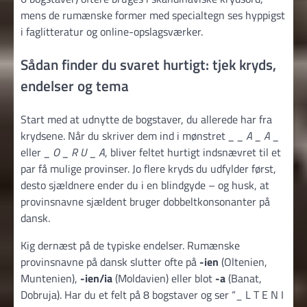
mens de rumænske former med specialtegn ses hyppigst
i faglitteratur og online-opslagsværker.
Sådan finder du svaret hurtigt: tjek kryds,
endelser og tema
Start med at udnytte de bogstaver, du allerede har fra
krydsene. Når du skriver dem ind i mønstret
_ _ A _ A _
eller
_ O _ R U _ A
, bliver feltet hurtigt indsnævret til et
par få mulige provinser. Jo flere kryds du udfylder først,
desto sjældnere ender du i en blindgyde – og husk, at
provins­navne sjældent bruger dobbelt­konsonanter på
dansk.
Kig dernæst på de typiske endelser. Rumænske
provinsnavne på dansk slutter ofte på
-ien
(Oltenien,
Muntenien),
-ien/ia
(Moldavien) eller blot
-a
(Banat,
Dobruja). Har du et felt på 8 bogstaver og ser “_ L T E N I