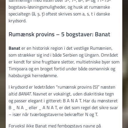
bogstavs-løsningsmuligheder, og husk at rumænske
specialtegn (ă, ș, ț) oftest skrives som a, s, t i danske
krydsord.
Rumænsk provins – 5 bogstaver: Banat
Banat
er en historisk region i det vestlige Rumænien,
som strækker sig ind i både Serbien og Ungarn. Området
er kendt for sine frugtbare sletter, multietniske byer som
Timișoara og en broget fortid under både osmannisk og
habsburgsk herredømme.
I krydsord er ledetråden “rumænsk provins (5)” næsten
altid
BANAT
. Navnet er vokalrigt, uden diakritiske tegn
og passer elegant i gitteret: B A N A T. Har du mønsteret
B _ N A _ eller _ A N A T, er det som regel det sikre svar
– især når tværbogstaverne bekræfter N og T.
Forveksl ikke Banat med fembogstavs navne på