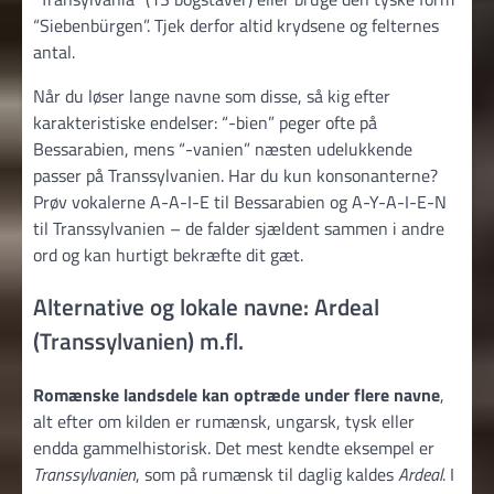
“Siebenbürgen”. Tjek derfor altid krydsene og felternes
antal.
Når du løser lange navne som disse, så kig efter
karakteristiske endelser: “-bien” peger ofte på
Bessarabien, mens “-vanien” næsten udelukkende
passer på Transsylvanien. Har du kun konsonanterne?
Prøv vokalerne A-A-I-E til Bessarabien og A-Y-A-I-E-N
til Transsylvanien – de falder sjældent sammen i andre
ord og kan hurtigt bekræfte dit gæt.
Alternative og lokale navne: Ardeal
(Transsylvanien) m.fl.
Romænske landsdele kan optræde under flere navne
,
alt efter om kilden er rumænsk, ungarsk, tysk eller
endda gammelhistorisk. Det mest kendte eksempel er
Transsylvanien
, som på rumænsk til daglig kaldes
Ardeal
. I