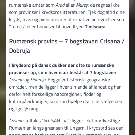
rumænske amter som
Arad
eller
Mureș
; de regnes ikke
som provinser i krydsordslitteraturen. Tjek dog altid dine
kryds, hvis opgaven nævner alternative betegnelser som
“Temes” eller henviser til hovedbyen
Timișoara
.
Rumænsk provins – 7 bogstaver: Crisana /
Dobruja
I krydsord på dansk dukker der ofte to rumænske
provinser op, som hver især består af 7 bogstaver:
Crisana
og
Dobruja
. Begge er historisk-geografiske
områder, men de ligger i hver sin ende af landet og har
derfor helt forskellige naboregioner, floder og
kulturpåvirkninger, som kan hjælpe dig til at vælge den
rigtige løsning.
Crisana
(udtales “kri-SAH-na”) ligger i det nordvestlige
Rumænien langs grænsen til Ungarn. I krydsord ses den
nogle gange beskrevet som “vestlig rumænsk provins”,