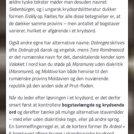
ældre tyske tekster møder man desuden navnet
Siebenbürgen
, og i ungarsk krydsordslitteratur dukker
formen
Erdély
op. Fælles for alle disse betegnelser er, at
de dækker samme provins – men antallet af bogstaver
varierer, hvilket er afgørende i et krydsord.
Også andre egne har alternative navne:
Dobrogea
skrives
ofte
Dobruja
på dansk og engelsk, mens
Țara Românească
er det rumænske navn for det, dansktalende kender som
Valakiet
. I nord kan du støde på
Maramureș
uden diakritik
(
Maramures
), og
Moldova
kan både henvise til den
rumænske provins Moldavien og den nuværende
republik på den anden side af Prut-floden.
Når du leder efter løsningen i et krydsord, er det derfor
smart først at kontrollere
bogstavlængde og krydsende
ord
og derefter tænke på mulige alternative stavemåder
– med eller uden diakritiske tegn, eller på andre sprog.
En tommelfingerregel er, at de kortere former (fx
Ardeal
=
6 bogstaver) oftere bruges i skandinaviske krydsord,