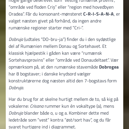
“område ved floden Criș” eller “region med hovedbyen
Oradea”. Får du konsonant-mønsteret
C-R-I-S-A-N-A
, er
valget næsten givet på forhånd, da ingen andre
rumænske regioner starter med “Cri-”.
Dobruja
(udtales “DO-bru-ja”) finder du i den sydøstlige
del af Rumænien mellem Donau og Sortehavet. Et
klassisk hjælpestik i gåden kan være “rumænsk
Sortehavsprovins” eller “område ved Donaudeltaet”. Vær
opmærksom på, at den rumænske stavemåde
Dobrogea
har 8 bogstaver; i danske krydsord vælger
konstruktørerne dog næsten altid den 7-bogstavs form
Dobruja
.
Har du brug for at skelne hurtigt mellem de to, så kig på
vokalerne:
Crisana
rummer kun én vokaltype (a), mens
Dobruja
blander både o, u og a. Kombiner dette med
ledetråde som “vest” kontra “øst/sort hav”, og du får
svaret hurtigere ind i diagrammet.