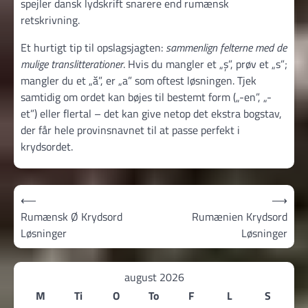
spejler dansk lydskrift snarere end rumænsk
retskrivning.
Et hurtigt tip til opslagsjagten:
sammenlign felterne med de
mulige translitterationer
. Hvis du mangler et „ș”, prøv et „s”;
mangler du et „ă”, er „a” som oftest løsningen. Tjek
samtidig om ordet kan bøjes til bestemt form („-en”, „-
et”) eller flertal – det kan give netop det ekstra bogstav,
der får hele provinsnavnet til at passe perfekt i
krydsordet.
Indlægsnavigation
⟵
⟶
Rumænsk Ø Krydsord
Rumænien Krydsord
Løsninger
Løsninger
august 2026
M
Ti
O
To
F
L
S