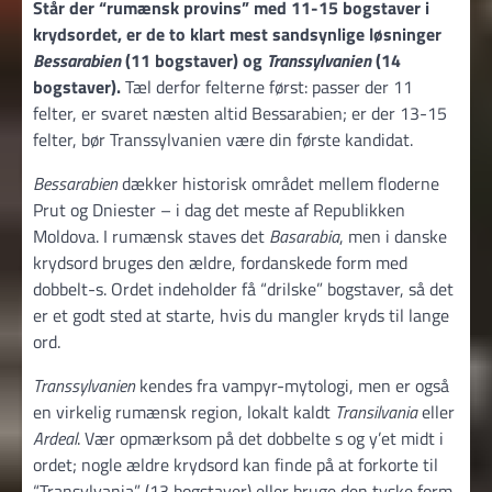
Står der “rumænsk provins” med 11-15 bogstaver i
krydsordet, er de to klart mest sandsynlige løsninger
Bessarabien
(11 bogstaver) og
Transsylvanien
(14
bogstaver).
Tæl derfor felterne først: passer der 11
felter, er svaret næsten altid Bessarabien; er der 13-15
felter, bør Transsylvanien være din første kandidat.
Bessarabien
dækker historisk området mellem floderne
Prut og Dniester – i dag det meste af Republikken
Moldova. I rumænsk staves det
Basarabia
, men i danske
krydsord bruges den ældre, fordanskede form med
dobbelt-s. Ordet indeholder få “drilske” bogstaver, så det
er et godt sted at starte, hvis du mangler kryds til lange
ord.
Transsylvanien
kendes fra vampyr-mytologi, men er også
en virkelig rumænsk region, lokalt kaldt
Transilvania
eller
Ardeal
. Vær opmærksom på det dobbelte s og y’et midt i
ordet; nogle ældre krydsord kan finde på at forkorte til
“Transylvania” (13 bogstaver) eller bruge den tyske form