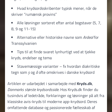
Hvad krydsordsskribenter typisk mener, når de
skriver “rumænsk provins”
Alle løsninger sorteret efter antal bogstaver (5, 7,
8, 9 og 11-15)
Alternative eller historiske navne som
Ardeal
for
Transsylvanien
Tips til at finde svaret lynhurtigt ved at tjekke
kryds, endelser og tema
Stavemæssige varianter – fx hvordan diakritiske
tegn som
ș
og
ă
ofte omskrives i danske krydsord
Artiklen er udarbejdet i samarbejde med
Kryds.dk
,
Danmarks største krydsordsside
. Hos Kryds.dk finder du
tusindvis af ledetråde, forklaringer og løsninger på alt fra
klassiske avis-kryds til moderne app-krydsord. Deres
omfattende database og passionerede fællesskab af