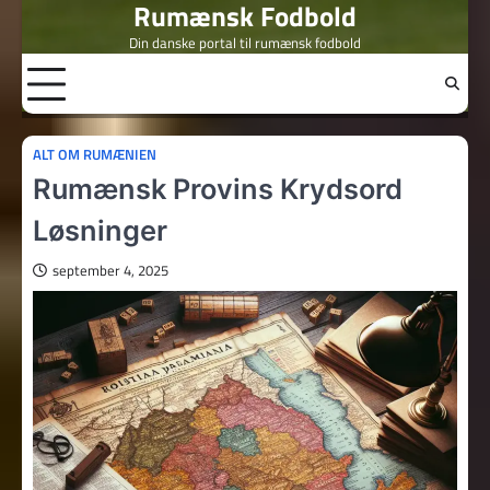
Rumænsk Fodbold
Skip
to
Din danske portal til rumænsk fodbold
content
ALT OM RUMÆNIEN
Rumænsk Provins Krydsord
Løsninger
september 4, 2025