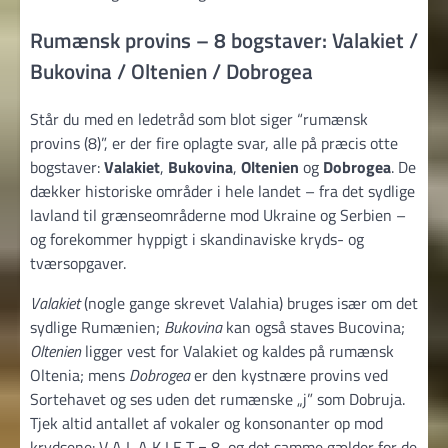
Rumænsk provins – 8 bogstaver: Valakiet /
Bukovina / Oltenien / Dobrogea
Står du med en ledetråd som blot siger “rumænsk
provins (8)”, er der fire oplagte svar, alle på præcis otte
bogstaver:
Valakiet
,
Bukovina
,
Oltenien
og
Dobrogea
. De
dækker historiske områder i hele landet – fra det sydlige
lavland til grænseområderne mod Ukraine og Serbien –
og forekommer hyppigt i skandinaviske kryds- og
tværsopgaver.
Valakiet
(nogle gange skrevet Valahia) bruges især om det
sydlige Rumænien;
Bukovina
kan også staves Bucovina;
Oltenien
ligger vest for Valakiet og kaldes på rumænsk
Oltenia; mens
Dobrogea
er den kystnære provins ved
Sortehavet og ses uden det rumænske „j” som Dobruja.
Tjek altid antallet af vokaler og konsonanter op mod
krydsene: V A L A K I E T = 8, og det samme gælder for de