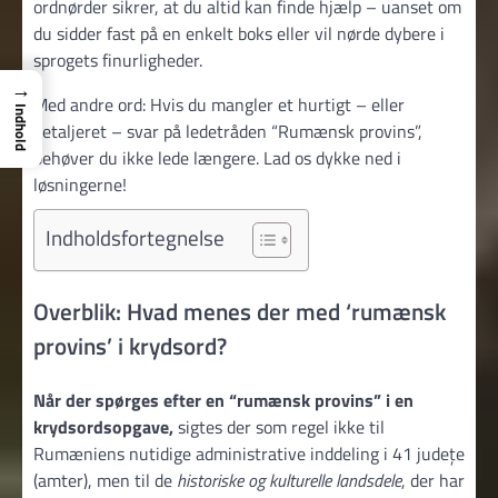
ordnørder sikrer, at du altid kan finde hjælp – uanset om
du sidder fast på en enkelt boks eller vil nørde dybere i
sprogets finurligheder.
→
Med andre ord: Hvis du mangler et hurtigt – eller
Indhold
detaljeret – svar på ledetråden “Rumænsk provins”,
behøver du ikke lede længere. Lad os dykke ned i
løsningerne!
Indholdsfortegnelse
Overblik: Hvad menes der med ‘rumænsk
provins’ i krydsord?
Når der spørges efter en “rumænsk provins” i en
krydsordsopgave,
sigtes der som regel ikke til
Rumæniens nutidige administrative inddeling i 41 județe
(amter), men til de
historiske og kulturelle landsdele
, der har