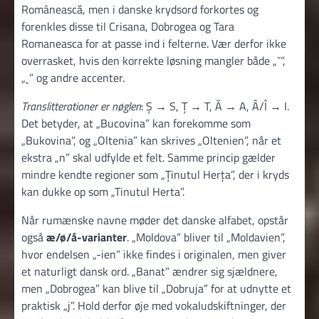
Românească, men i danske krydsord forkortes og
forenkles disse til Crisana, Dobrogea og Tara
Romaneasca for at passe ind i felterne. Vær derfor ikke
overrasket, hvis den korrekte løsning mangler både „˘”,
„˛” og andre accenter.
Translitterationer er nøglen
: Ș → S, Ț → T, Ă → A, Â/Î → I.
Det betyder, at „Bucovina” kan forekomme som
„Bukovina”, og „Oltenia” kan skrives „Oltenien”, når et
ekstra „n” skal udfylde et felt. Samme princip gælder
mindre kendte regioner som „Ținutul Herța”, der i kryds
kan dukke op som „Tinutul Herta”.
Når rumænske navne møder det danske alfabet, opstår
også
æ/ø/å-varianter
. „Moldova” bliver til „Moldavien”,
hvor endelsen „-ien” ikke findes i originalen, men giver
et naturligt dansk ord. „Banat” ændrer sig sjældnere,
men „Dobrogea” kan blive til „Dobruja” for at udnytte et
praktisk „j”. Hold derfor øje med vokaludskiftninger, der