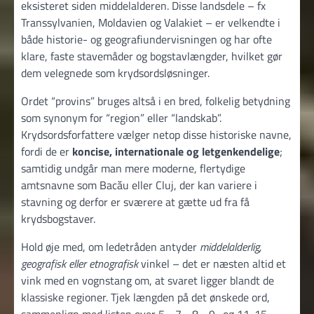
eksisteret siden middelalderen. Disse landsdele – fx
Transsylvanien, Moldavien og Valakiet – er velkendte i
både historie- og geografiundervisningen og har ofte
klare, faste stavemåder og bogstavlængder, hvilket gør
dem velegnede som krydsordsløsninger.
Ordet “provins” bruges altså i en bred, folkelig betydning
som synonym for “region” eller “landskab”.
Krydsordsforfattere vælger netop disse historiske navne,
fordi de er
koncise, internationale og letgenkendelige
;
samtidig undgår man mere moderne, flertydige
amtsnavne som Bacău eller Cluj, der kan variere i
stavning og derfor er sværere at gætte ud fra få
krydsbogstaver.
Hold øje med, om ledetråden antyder
middelalderlig,
geografisk eller etnografisk
vinkel – det er næsten altid et
vink med en vognstang om, at svaret ligger blandt de
klassiske regioner. Tjek længden på det ønskede ord,
sammenlign med listen over 5-, 7-, 8-, 9- og 11-15-