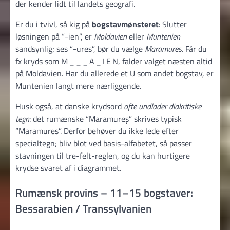
der kender lidt til landets geografi.
Er du i tvivl, så kig på
bogstavmønsteret
: Slutter
løsningen på “-ien”, er
Moldavien
eller
Muntenien
sandsynlig; ses “-ures”, bør du vælge
Maramures
. Får du
fx kryds som M _ _ _ A _ I E N, falder valget næsten altid
på Moldavien. Har du allerede et U som andet bogstav, er
Muntenien langt mere nærliggende.
Husk også, at danske krydsord
ofte undlader diakritiske
tegn
: det rumænske “Maramureș” skrives typisk
“Maramures”. Derfor behøver du ikke lede efter
specialtegn; bliv blot ved basis-alfabetet, så passer
stavningen til tre-felt-reglen, og du kan hurtigere
krydse svaret af i diagrammet.
Rumænsk provins – 11–15 bogstaver:
Bessarabien / Transsylvanien