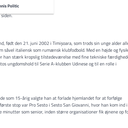
f alle turneringer:
nis Politic
 siden.
født den 21. juni 2002 i Timișoara, som trods sin unge alder all
 såvel italiensk som rumænsk klubfodbold. Med en højde og fysik
r han stærk kropslig tilstedeværelse med fine tekniske færdighed
stos ungdomshold til Serie A-klubben Udinese og til en rolle i
e som 15-årig valgte han at forlade hjemlandet for at forfølge
første stop var Pro Sesto i Sesto San Giovanni, hvor han kom ind i
minutter som senior, inden større organisationer fik øjnene op f