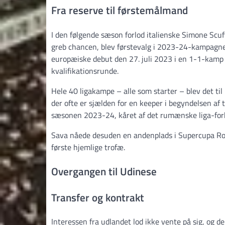
Fra reserve til førstemålmand
I den følgende sæson forlod italienske Simone Scu
greb chancen, blev førstevalg i 2023-24-kampagne
europæiske debut den 27. juli 2023 i en 1-1-kam
kvalifikationsrunde.
Hele 40 ligakampe – alle som starter – blev det ti
der ofte er sjælden for en keeper i begyndelsen af 
sæsonen 2023-24, kåret af det rumænske liga-for
Sava nåede desuden en andenplads i Supercupa Rom
første hjemlige trofæ.
Overgangen til Udinese
Transfer og kontrakt
Interessen fra udlandet lod ikke vente på sig, og