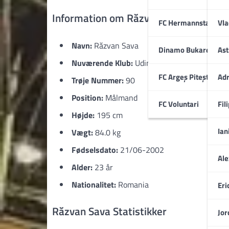
Information om Răzvan Sava
FC Hermannstadt
Vla
Navn:
Răzvan Sava
Dinamo Bukarest
Ast
Nuværende Klub:
Udinese
FC Argeș Pitești
Adr
Trøje Nummer:
90
Position:
Målmand
FC Voluntari
Fil
Højde:
195 cm
Ian
Vægt:
84.0 kg
Fødselsdato:
21/06-2002
Ale
Alder:
23 år
Nationalitet:
Romania
Eri
Răzvan Sava Statistikker
Jor