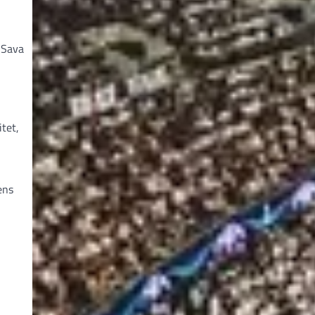
 Sava
tet,
ens