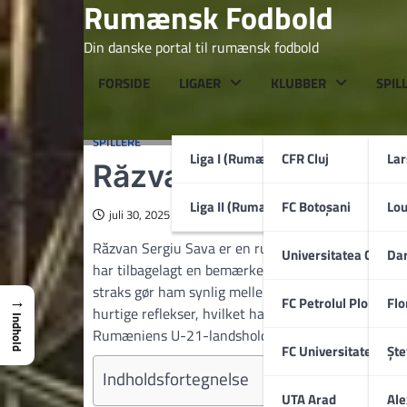
Rumænsk Fodbold
Skip
to
Din danske portal til rumænsk fodbold
content
FORSIDE
LIGAER
KLUBBER
SPIL
SPILLERE
Liga I (Rumænien)
CFR Cluj
La
Răzvan Sava
Liga II (Rumænien)
FC Botoșani
Lo
juli 30, 2025
Răzvan Sergiu Sava er en rumænsk fodboldmålmand, 
Universitatea Craiov
Dar
har tilbagelagt en bemærkelsesværdig rejse gennem
straks gør ham synlig mellem stolperne, kombinere
→
FC Petrolul Ploiești
Flo
hurtige reflekser, hvilket har bragt ham fra Pro Se
Indhold
Rumæniens U-21-landshold.
FC Universitatea Cluj
Ște
Indholdsfortegnelse
UTA Arad
Ale