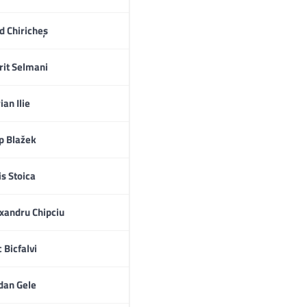
d Chiricheș
rit Selmani
ian Ilie
ip Blažek
is Stoica
xandru Chipciu
c Bicfalvi
dan Gele