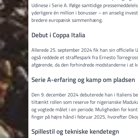
Udinese i Serie A. Ifølge samtidige pressemeddele
yderligere én million i bonusser – en anselig inves
bredere europæisk sammenhæng.
Debut i Coppa Italia
Allerede 25. september 2024 fik han sin officielle
også reddede et straffespark fra Ernesto Torregro
afgørende, da den forhindrede modstanderne i at k
Serie A-erfaring og kamp om pladsen
Den 9. december 2024 debuterede han i Italiens b
tiltænkt rollen som reserve for nigerianske Madu
og vogtede målet i en periode. Muligheden for kont
finger på højre hånd i februar 2025, hvorefter Ok
Spillestil og tekniske kendetegn