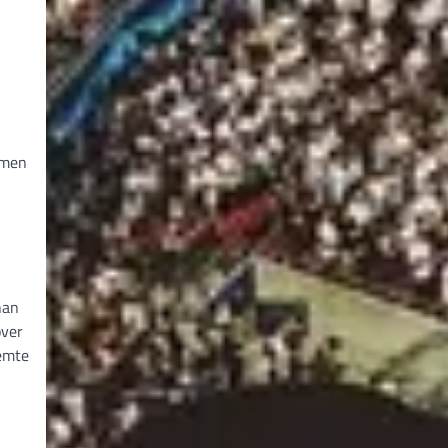
 men
han
over
femte