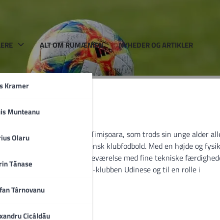
LERE
ALT OM RUMÆNIEN
NYHEDER OG ARTIKLER
rs Kramer
uis Munteanu
født den 21. juni 2002 i Timișoara, som trods sin unge alder all
a
ius Olaru
 såvel italiensk som rumænsk klubfodbold. Med en højde og fysik
r han stærk kropslig tilstedeværelse med fine tekniske færdighed
rin Tănase
stos ungdomshold til Serie A-klubben Udinese og til en rolle i
fan Târnovanu
xandru Cicâldău