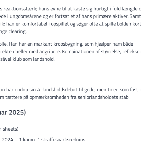
aktionsstærk; hans evne til at kaste sig hurtigt i fuld længde 
de i ungdomsårene og er fortsat et af hans primære aktiver. Samt
k: han er komfortabel i opspillet og søger ofte at spille bolden kor
nge clearing.
 rolle. Han har en markant kropsbygning, som hjælper ham både i
direkte dueller med angribere. Kombinationen af størrelse, reflekse
såvel klub som landshold.
an har endnu sin A-landsholdsdebut til gode, men tiden som fast
 ham tættere på opmærksomheden fra seniorlandsholdets stab.
ruar 2025)
n sheets)
r 2024 – 1 kamp, 1 straffesparksredning