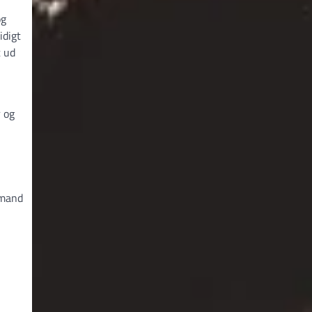
og
idigt
t ud
r og
 mand