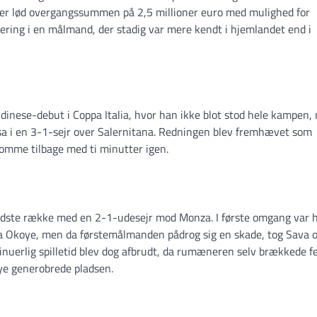
lser lød overgangssummen på 2,5 millioner euro med mulighed for
tering i en målmand, der stadig var mere kendt i hjemlandet end i
 Udinese-debut i Coppa Italia, hvor han ikke blot stod hele kampen,
ssa i en 3-1-sejr over Salernitana. Redningen blev fremhævet som
omme tilbage med ti minutter igen.
edste række med en 2-1-udesejr mod Monza. I første omgang var 
ka Okoye, men da førstemålmanden pådrog sig en skade, tog Sava 
inuerlig spilletid blev dog afbrudt, da rumæneren selv brækkede 
oye generobrede pladsen.