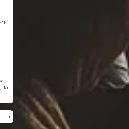
se på
ig
, der
li
⟶