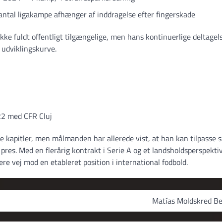
antal ligakampe afhænger af inddragelse efter fingerskade
kke fuldt offentligt tilgængelige, men hans kontinuerlige deltagel
 udviklingskurve.
2 med CFR Cluj
ge kapitler, men målmanden har allerede vist, at han kan tilpasse s
 pres. Med en flerårig kontrakt i Serie A og et landsholdsperspektiv
dere vej mod en etableret position i international fodbold.
Matías Moldskred Bel