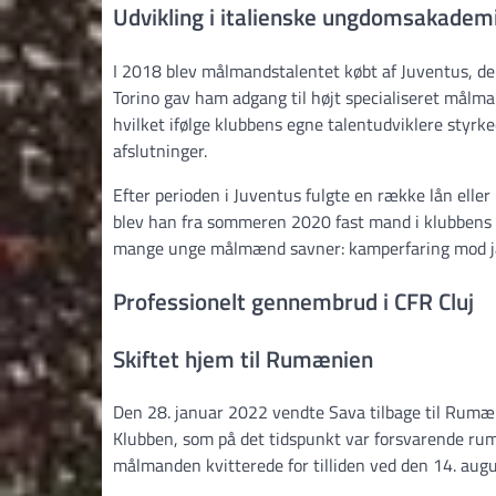
Udvikling i italienske ungdomsakadem
I 2018 blev målmandstalentet købt af Juventus, d
Torino gav ham adgang til højt specialiseret målm
hvilket ifølge klubbens egne talentudviklere styrk
afslutninger.
Efter perioden i Juventus fulgte en række lån eller
blev han fra sommeren 2020 fast mand i klubbens P
mange unge målmænd savner: kamperfaring mod jæ
Professionelt gennembrud i CFR Cluj
Skiftet hjem til Rumænien
Den 28. januar 2022 vendte Sava tilbage til Rumæ
Klubben, som på det tidspunkt var forsvarende rumæ
målmanden kvitterede for tilliden ved den 14. augu