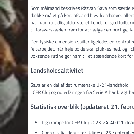
Som målmand beskrives Răzvan Sava som særdeles re
dække målet på kort afstand blev fremhævet allere
har han fra tidlig alder været kendt for god fodtekni
til forsvarskæden frem for at vælge den hurtige, la
Den fysiske dimension spiller ligeledes en central
feltarbejdet, når høje bolde skal plukkes ned, og i 
voksende rutine gør ham til et spændende kort for 
Landsholdsaktivitet
Sava er en del af det rumænske U-21-landshold. H
i CFR Cluj og nu erfaringen fra Serie A har bragt
Statistisk overblik (opdateret 21. feb
Ligakampe for CFR Cluj 2023-24: 40 (11 clea
Coppa Italia-debut for Udinese: 25. septembe