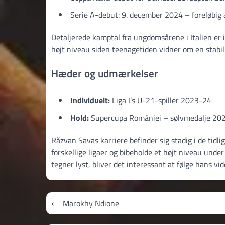
Serie A-debut: 9. december 2024 – foreløbig 
Detaljerede kamptal fra ungdomsårene i Italien er i
højt niveau siden teenagetiden vidner om en stabil
Hæder og udmærkelser
Individuelt:
Liga I’s U-21-spiller 2023-24
Hold:
Supercupa României – sølvmedalje 202
Răzvan Savas karriere befinder sig stadig i de tidli
forskellige ligaer og bibeholde et højt niveau under
tegner lyst, bliver det interessant at følge hans vi
Indlægsnavigation
⟵
Marokhy Ndione