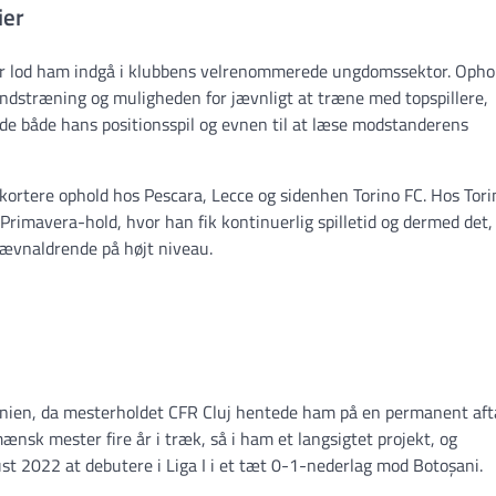
ier
er lod ham indgå i klubbens velrenommerede ungdomssektor. Ophol
andstræning og muligheden for jævnligt at træne med topspillere,
ede både hans positionsspil og evnen til at læse modstanderens
 kortere ophold hos Pescara, Lecce og sidenhen Torino FC. Hos Tori
rimavera-hold, hvor han fik kontinuerlig spilletid og dermed det,
vnaldrende på højt niveau.
nien, da mesterholdet CFR Cluj hentede ham på en permanent afta
nsk mester fire år i træk, så i ham et langsigtet projekt, og
st 2022 at debutere i Liga I i et tæt 0-1-nederlag mod Botoșani.