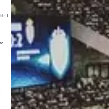
det i
no
le.