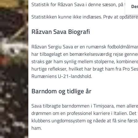
Statistik for Răzvan Sava i denne sæson, på tværs a
Den
Statistikken kunne ikke indlæses. Prøv at opdatere
Răzvan Sava Biografi
Răzvan Sergiu Sava er en rumænsk fodboldmålmand, 
har tilbagelagt en bemærkelsesværdig rejse gennem
straks gør ham synlig mellem stolperne, kombinere
hurtige reflekser, hvilket har bragt ham fra Pro Se
Rumæniens U-21-landshold.
Barndom og tidlige år
Sava tilbragte barndommen i Timișoara, men allered
drømmen om en professionel karriere i Italien. Det 
klubbens ungdomssystem og nåede at få sine første 
ham.