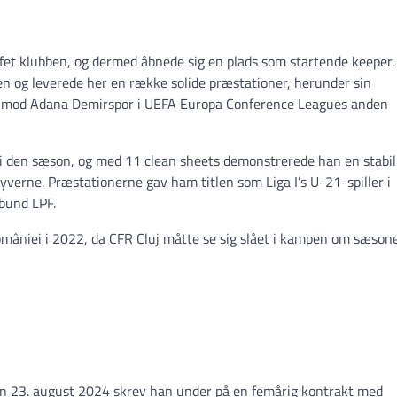
ffet klubben, og dermed åbnede sig en plads som startende keeper.
n og leverede her en række solide præstationer, herunder sin
p mod Adana Demirspor i UEFA Europa Conference Leagues anden
l i den sæson, og med 11 clean sheets demonstrerede han en stabili
tyverne. Præstationerne gav ham titlen som Liga I’s U-21-spiller i
bund LPF.
âniei i 2022, da CFR Cluj måtte se sig slået i kampen om sæson
 den 23. august 2024 skrev han under på en femårig kontrakt med