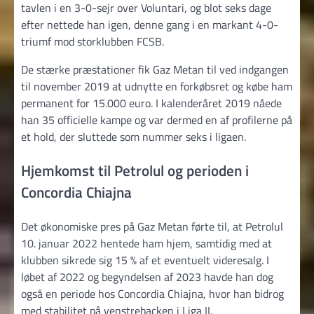
tavlen i en 3-0-sejr over Voluntari, og blot seks dage
efter nettede han igen, denne gang i en markant 4-0-
triumf mod storklubben FCSB.
De stærke præstationer fik Gaz Metan til ved indgangen
til november 2019 at udnytte en forkøbsret og købe ham
permanent for 15.000 euro. I kalenderåret 2019 nåede
han 35 officielle kampe og var dermed en af profilerne på
et hold, der sluttede som nummer seks i ligaen.
Hjemkomst til Petrolul og perioden i
Concordia Chiajna
Det økonomiske pres på Gaz Metan førte til, at Petrolul
10. januar 2022 hentede ham hjem, samtidig med at
klubben sikrede sig 15 % af et eventuelt videresalg. I
løbet af 2022 og begyndelsen af 2023 havde han dog
også en periode hos Concordia Chiajna, hvor han bidrog
med stabilitet på venstrebacken i Liga II.