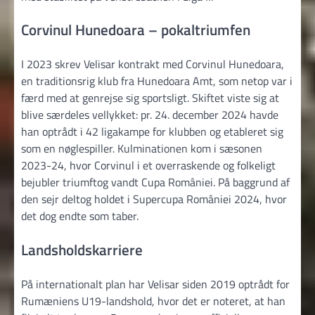
Corvinul Hunedoara – pokaltriumfen
I 2023 skrev Velisar kontrakt med Corvinul Hunedoara,
en traditionsrig klub fra Hunedoara Amt, som netop var i
færd med at genrejse sig sportsligt. Skiftet viste sig at
blive særdeles vellykket: pr. 24. december 2024 havde
han optrådt i 42 ligakampe for klubben og etableret sig
som en nøglespiller. Kulminationen kom i sæsonen
2023-24, hvor Corvinul i et overraskende og folkeligt
bejubler triumftog vandt Cupa României. På baggrund af
den sejr deltog holdet i Supercupa României 2024, hvor
det dog endte som taber.
Landsholdskarriere
På internationalt plan har Velisar siden 2019 optrådt for
Rumæniens U19-landshold, hvor det er noteret, at han