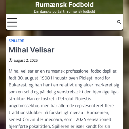
Rumænsk Fodbold
Skip
to
Din danske portal til rumænsk fodbold
content
SPILLERE
Mihai Velisar
august 2, 2025
Mihai Velisar er en rumænsk professionel fodboldspiller,
født 30. august 1998 i industribyen Ploiești nord for
Bukarest, og han har i en relativt ung alder markeret sig
som en solid og pålidelig venstreback i den hjemlige liga-
struktur. Han er fostret i Petrolul Ploieștis
ungdomssektor, men har allerede repræsenteret flere
traditionsklubber på forskelligt niveau i Rumænien,
senest Corvinul Hunedoara, som i 2024 sensationelt
hjemførte pokaltitlen. Spilleren er især kendt for sin