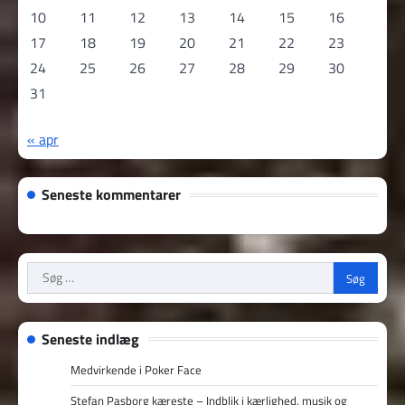
10
11
12
13
14
15
16
17
18
19
20
21
22
23
24
25
26
27
28
29
30
31
« apr
Seneste kommentarer
Søg
efter:
Seneste indlæg
Medvirkende i Poker Face
Stefan Pasborg kæreste – Indblik i kærlighed, musik og