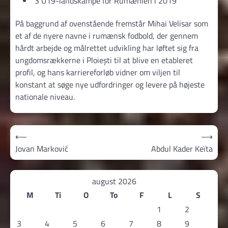
3 U19-landskampe for Rumænien i 2019
På baggrund af ovenstående fremstår Mihai Velisar som
et af de nyere navne i rumænsk fodbold, der gennem
hårdt arbejde og målrettet udvikling har løftet sig fra
ungdomsrækkerne i Ploiești til at blive en etableret
profil, og hans karriereforløb vidner om viljen til
konstant at søge nye udfordringer og levere på højeste
nationale niveau.
Indlægsnavigation
⟵
⟶
Jovan Marković
Abdul Kader Keïta
august 2026
M
Ti
O
To
F
L
S
1
2
3
4
5
6
7
8
9