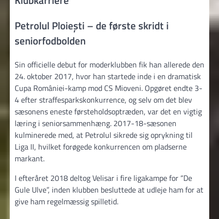
Klubkarriere
Petrolul Ploiești – de første skridt i
seniorfodbolden
Sin officielle debut for moderklubben fik han allerede den
24. oktober 2017, hvor han startede inde i en dramatisk
Cupa României-kamp mod CS Mioveni. Opgøret endte 3-
4 efter straffesparkskonkurrence, og selv om det blev
sæsonens eneste førsteholdsoptræden, var det en vigtig
læring i seniorsammenhæng. 2017-18-sæsonen
kulminerede med, at Petrolul sikrede sig oprykning til
Liga II, hvilket forøgede konkurrencen om pladserne
markant.
I efteråret 2018 deltog Velisar i fire ligakampe for “De
Gule Ulve”, inden klubben besluttede at udleje ham for at
give ham regelmæssig spilletid.