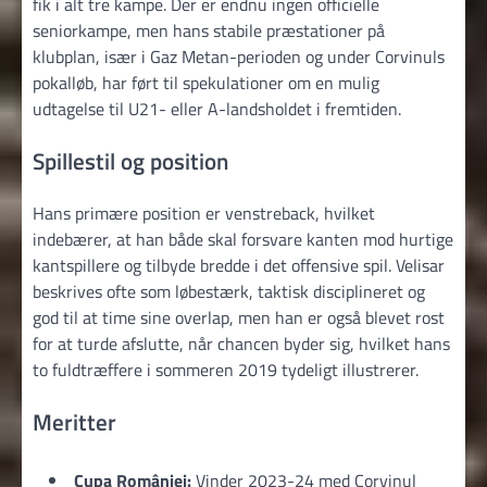
fik i alt tre kampe. Der er endnu ingen officielle
seniorkampe, men hans stabile præstationer på
klubplan, især i Gaz Metan-perioden og under Corvinuls
pokalløb, har ført til spekulationer om en mulig
udtagelse til U21- eller A-landsholdet i fremtiden.
Spillestil og position
Hans primære position er venstreback, hvilket
indebærer, at han både skal forsvare kanten mod hurtige
kantspillere og tilbyde bredde i det offensive spil. Velisar
beskrives ofte som løbestærk, taktisk disciplineret og
god til at time sine overlap, men han er også blevet rost
for at turde afslutte, når chancen byder sig, hvilket hans
to fuldtræffere i sommeren 2019 tydeligt illustrerer.
Meritter
Cupa României:
Vinder 2023-24 med Corvinul