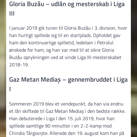
Gloria Buzău – udlån og mesterskab i Liga
III
I januar 2019 gik turen til Gloria Buzău i 3. division, hvor
han hurtigt spillede sig til en startplads. Opholdet gav
ham den kontinuerlige spilletid, ledelsen i Petrolul
ønskede for ham, og han var med til at sikre Gloria
Buzău oprykningen ved at vinde Liga III-mesterskabet
2018-19.
Gaz Metan Mediaș – gennembruddet i Liga
I
Sommeren 2019 blev et vendepunkt, da han via endnu
et lån skiftede til Gaz Metan Mediaș i den bedste række.
Han debuterede i Liga I den 15. juli 2019, hvor han
spillede samtlige 90 minutter i en 2-2-kamp mod
Chindia Târgoviște. Allerede den 19. august kom han på