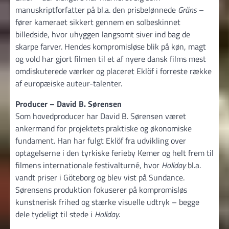
manuskriptforfatter på bl.a. den prisbelønnede
Gräns
–
fører kameraet sikkert gennem en solbeskinnet
billedside, hvor uhyggen langsomt siver ind bag de
skarpe farver. Hendes kompromisløse blik på køn, magt
og vold har gjort filmen til et af nyere dansk films mest
omdiskuterede værker og placeret Eklöf i forreste række
af europæiske auteur-talenter.
Producer – David B. Sørensen
Som hovedproducer har David B. Sørensen været
ankermand for projektets praktiske og økonomiske
fundament. Han har fulgt Eklöf fra udvikling over
optagelserne i den tyrkiske ferieby Kemer og helt frem til
filmens internationale festivalturné, hvor
Holiday
bl.a.
vandt priser i Göteborg og blev vist på Sundance.
Sørensens produktion fokuserer på kompromisløs
kunstnerisk frihed og stærke visuelle udtryk – begge
dele tydeligt til stede i
Holiday
.