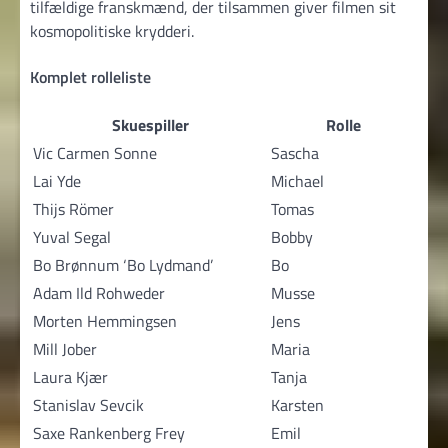
tilfældige franskmænd, der tilsammen giver filmen sit
kosmopolitiske krydderi.
Komplet rolleliste
Skuespiller
Rolle
Vic Carmen Sonne
Sascha
Lai Yde
Michael
Thijs Römer
Tomas
Yuval Segal
Bobby
Bo Brønnum ‘Bo Lydmand’
Bo
Adam Ild Rohweder
Musse
Morten Hemmingsen
Jens
Mill Jober
Maria
Laura Kjær
Tanja
Stanislav Sevcik
Karsten
Saxe Rankenberg Frey
Emil