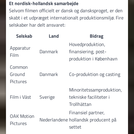
Et nordisk-hollandsk samarbejde
Selvom filmen officielt er dansk og dansksproget, er den
skabt i et udpræget internationalt produktionsmiljø. Fire
selskaber har delt ansvaret:
Selskab
Land
Bidrag
Hovedproduktion,
Apparatur
Danmark
finansiering, post-
Film
produktion i København
Common
Ground
Danmark
Co-produktion og casting
Pictures
Minoritetssamproduktion,
Film i Väst
Sverige
tekniske faciliteter i
Trollhättan
Finansiel partner,
OAK Motion
Nederlandene
hollandsk producent på
Pictures
settet