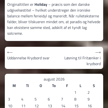
Originaltitlen er
Holiday
– præcis som den danske
udgivelsestitel – hvilket understreger den ironiske
balance mellem ferieidyl og mareridt. Når rulleteksterne
falder, bliver tilskueren mindet om, at paradis og helvede
kan eksistere samme sted, adskilt af et tyndt lag
solcreme.
Indlægsnavigation
⟵
⟶
Uddannelse Krydsord svar
Løsning til Fritænker i
krydsord
august 2026
M
Ti
O
To
F
L
S
1
2
3
4
5
6
7
8
9
10
11
12
13
14
15
16