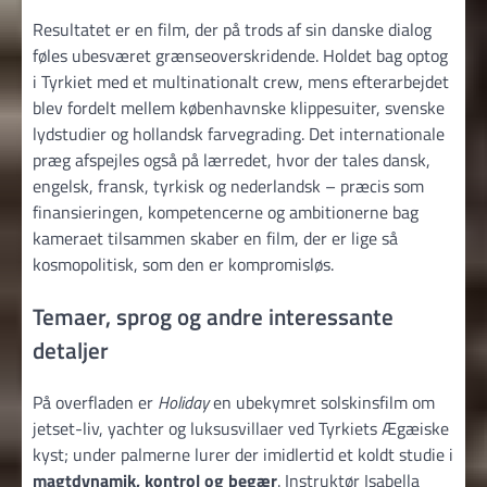
Resultatet er en film, der på trods af sin danske dialog
føles ubesværet grænseoverskridende. Holdet bag optog
i Tyrkiet med et multinationalt crew, mens efterarbejdet
blev fordelt mellem københavnske klippesuiter, svenske
lydstudier og hollandsk farvegrading. Det internationale
præg afspejles også på lærredet, hvor der tales dansk,
engelsk, fransk, tyrkisk og nederlandsk – præcis som
finansieringen, kompetencerne og ambitionerne bag
kameraet tilsammen skaber en film, der er lige så
kosmopolitisk, som den er kompromisløs.
Temaer, sprog og andre interessante
detaljer
På overfladen er
Holiday
en ubekymret solskinsfilm om
jetset-liv, yachter og luksusvillaer ved Tyrkiets Ægæiske
kyst; under palmerne lurer der imidlertid et koldt studie i
magtdynamik, kontrol og begær
. Instruktør Isabella