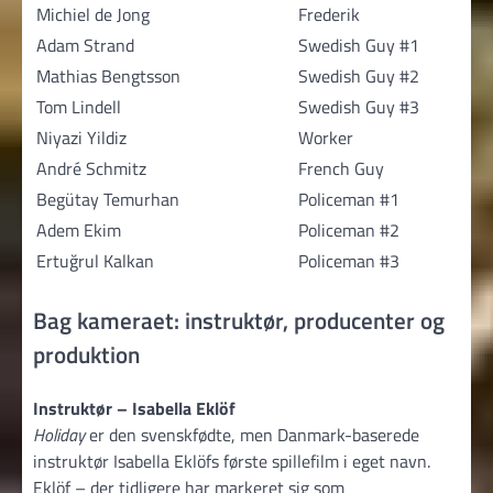
Michiel de Jong
Frederik
Adam Strand
Swedish Guy #1
Mathias Bengtsson
Swedish Guy #2
Tom Lindell
Swedish Guy #3
Niyazi Yildiz
Worker
André Schmitz
French Guy
Begütay Temurhan
Policeman #1
Adem Ekim
Policeman #2
Ertuğrul Kalkan
Policeman #3
Bag kameraet: instruktør, producenter og
produktion
Instruktør – Isabella Eklöf
Holiday
er den svenskfødte, men Danmark-baserede
instruktør Isabella Eklöfs første spillefilm i eget navn.
Eklöf – der tidligere har markeret sig som