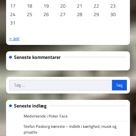
17
18
19
20
21
22
23
24
25
26
27
28
29
30
31
« apr
Seneste kommentarer
Søg
efter:
Seneste indlæg
Medvirkende i Poker Face
Stefan Pasborg kæreste – Indblik i kærlighed, musik og
privatliv