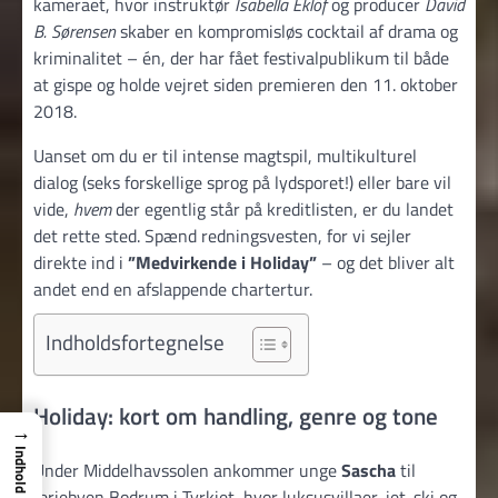
kameraet, hvor instruktør
Isabella Eklöf
og producer
David
B. Sørensen
skaber en kompromisløs cocktail af drama og
kriminalitet – én, der har fået festival­publikum til både
at gispe og holde vejret siden premieren den 11. oktober
2018.
Uanset om du er til intense magtspil, multikulturel
dialog (seks forskellige sprog på lydsporet!) eller bare vil
vide,
hvem
der egentlig står på kreditlisten, er du landet
det rette sted. Spænd redningsvesten, for vi sejler
direkte ind i
”Medvirkende i Holiday”
– og det bliver alt
andet end en afslappende chartertur.
Indholdsfortegnelse
Holiday: kort om handling, genre og tone
→
Indhold
Under Middelhavssolen ankommer unge
Sascha
til
feriebyen Bodrum i Tyrkiet, hvor luksusvillaer, jet-ski og