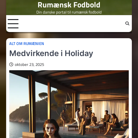
Rumænsk Fodbold
Skip
to
Din danske portal til rumænsk fodbold
content
ALT OM RUMÆNIEN
Medvirkende i Holiday
oktober 23, 2025