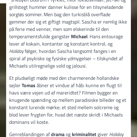
grillstegt hummer danner kulisse for en tilsyneladende
sorgløs sommer. Men bag den turkisblå overflade
gemmer der sig et giftigt magtspil. Sascha er nemlig ikke
på ferie med venner, men som elskerinde til den
temperamentsfulde gangster
Michael
. Hans entourage
lever af kokain, kontanter og konstant kontrol, og
Holiday
følger, hvordan Sascha langsomt fanges i en
spiral af psykiske og fysiske ydmygelser – tilskyndet af
Michaels utilregnelige vold og jalousi.
Et pludseligt møde med den charmerende hollandske
sejler
Tomas
åbner et vindue af håb: kunne en flugt til
havs være vejen ud af mareridtet? Filmen bygger en
knugende spænding op mellem paradisiske billeder og et
konstant lurende mørke; et sted mellem solcreme og
blod lever frygten for, hvad det næste skridt i Michaels
dominans vil koste.
Genreblandingen af
drama
og
kriminalitet
giver
Holiday