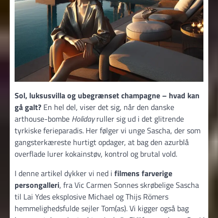
Sol, luksusvilla og ubegrænset champagne – hvad kan
gå galt?
En hel del, viser det sig, når den danske
arthouse-bombe
Holiday
ruller sig ud i det glitrende
tyrkiske ferieparadis. Her følger vi unge Sascha, der som
gangsterkæreste hurtigt opdager, at bag den azurblå
overflade lurer kokainstøv, kontrol og brutal vold.
I denne artikel dykker vi ned i
filmens farverige
persongalleri
, fra Vic Carmen Sonnes skrøbelige Sascha
til Lai Ydes eksplosive Michael og Thijs Römers
hemmelighedsfulde sejler Tom(as). Vi kigger også bag