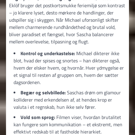
Eklöf bruger det postkortsmukke feriemiljø som kontrast
– jo klarere lyset, desto mørkere de handlinger, der
udspiller sig i skyggen. Når Michael uforsonligt skifter
mellem charmerende rundhåndethed og brutal vold,
bliver paradiset et fængsel, hvor Sascha balancerer
mellem overlevelse, tilpasning og flugt.
Kontrol og underkastelse:
Michael dikterer ikke
blot, hvad der spises og snortes – han dikterer også,
hvem der elsker hvem, og hvornår. Hver ydmygelse er
et signal til resten af gruppen om, hvem der sætter
dagsordenen.
Begær og selvbillede:
Saschas drøm om glamour
kolliderer med erkendelsen af, at hendes krop er
valuta i et regnskab, hun ikke selv fører.
Vold som sprog:
Filmen viser, hvordan brutalitet
kan fungere som kommunikation – et ekstremt, men
effektivt redskab til at fastholde hierarkiet.