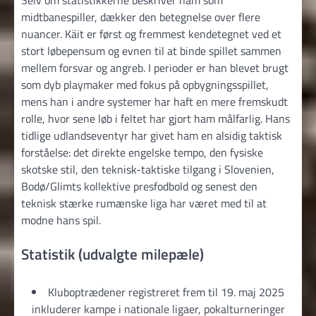
midtbanespiller, dækker den betegnelse over flere
nuancer. Käit er først og fremmest kendetegnet ved et
stort løbepensum og evnen til at binde spillet sammen
mellem forsvar og angreb. I perioder er han blevet brugt
som dyb playmaker med fokus på opbygningsspillet,
mens han i andre systemer har haft en mere fremskudt
rolle, hvor sene løb i feltet har gjort ham målfarlig. Hans
tidlige udlandseventyr har givet ham en alsidig taktisk
forståelse: det direkte engelske tempo, den fysiske
skotske stil, den teknisk-taktiske tilgang i Slovenien,
Bodø/Glimts kollektive presfodbold og senest den
teknisk stærke rumænske liga har været med til at
modne hans spil.
Statistik (udvalgte milepæle)
Kluboptrædener registreret frem til 19. maj 2025
inkluderer kampe i nationale ligaer, pokalturneringer