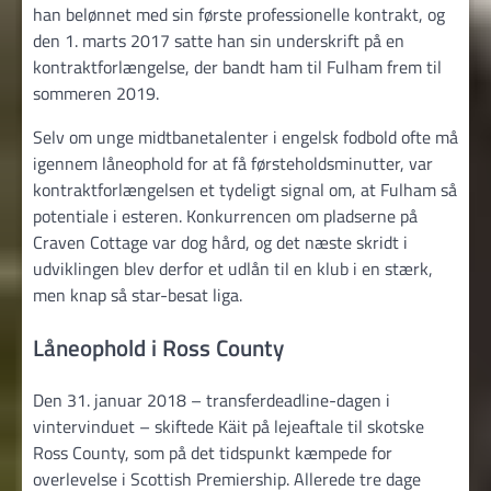
han belønnet med sin første professionelle kontrakt, og
den 1. marts 2017 satte han sin underskrift på en
kontraktforlængelse, der bandt ham til Fulham frem til
sommeren 2019.
Selv om unge midtbanetalenter i engelsk fodbold ofte må
igennem låneophold for at få førsteholdsminutter, var
kontraktforlængelsen et tydeligt signal om, at Fulham så
potentiale i esteren. Konkurrencen om pladserne på
Craven Cottage var dog hård, og det næste skridt i
udviklingen blev derfor et udlån til en klub i en stærk,
men knap så star-besat liga.
Låneophold i Ross County
Den 31. januar 2018 – transferdeadline-dagen i
vintervinduet – skiftede Käit på lejeaftale til skotske
Ross County, som på det tidspunkt kæmpede for
overlevelse i Scottish Premiership. Allerede tre dage