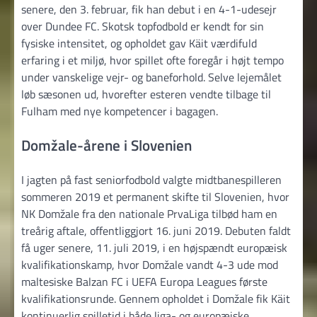
senere, den 3. februar, fik han debut i en 4-1-udesejr
over Dundee FC. Skotsk topfodbold er kendt for sin
fysiske intensitet, og opholdet gav Käit værdifuld
erfaring i et miljø, hvor spillet ofte foregår i højt tempo
under vanskelige vejr- og baneforhold. Selve lejemålet
løb sæsonen ud, hvorefter esteren vendte tilbage til
Fulham med nye kompetencer i bagagen.
Domžale-årene i Slovenien
I jagten på fast seniorfodbold valgte midtbanespilleren
sommeren 2019 et permanent skifte til Slovenien, hvor
NK Domžale fra den nationale PrvaLiga tilbød ham en
treårig aftale, offentliggjort 16. juni 2019. Debuten faldt
få uger senere, 11. juli 2019, i en højspændt europæisk
kvalifikationskamp, hvor Domžale vandt 4-3 ude mod
maltesiske Balzan FC i UEFA Europa Leagues første
kvalifikationsrunde. Gennem opholdet i Domžale fik Käit
kontinuerlig spilletid i både liga- og europæiske