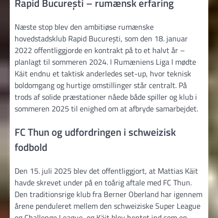
Rapid București – rumænsk erfaring
Næste stop blev den ambitiøse rumænske
hovedstadsklub Rapid București, som den 18. januar
2022 offentliggjorde en kontrakt på to et halvt år –
planlagt til sommeren 2024. I Rumæniens Liga I mødte
Käit endnu et taktisk anderledes set-up, hvor teknisk
boldomgang og hurtige omstillinger står centralt. På
trods af solide præstationer nåede både spiller og klub i
sommeren 2025 til enighed om at afbryde samarbejdet.
FC Thun og udfordringen i schweizisk
fodbold
Den 15. juli 2025 blev det offentliggjort, at Mattias Käit
havde skrevet under på en toårig aftale med FC Thun.
Den traditionsrige klub fra Berner Oberland har igennem
årene penduleret mellem den schweiziske Super League
og Challenge League, og Käit blev hentet ind som en