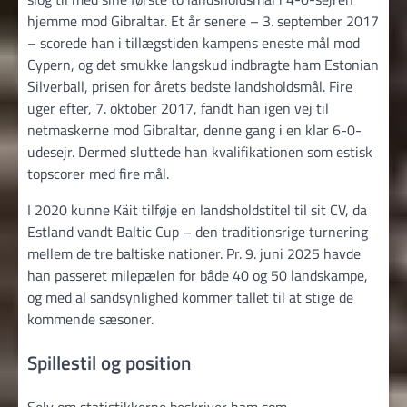
hjemme mod Gibraltar. Et år senere – 3. september 2017
– scorede han i tillægstiden kampens eneste mål mod
Cypern, og det smukke langskud indbragte ham Estonian
Silverball, prisen for årets bedste lands­holds­mål. Fire
uger efter, 7. oktober 2017, fandt han igen vej til
netmaskerne mod Gibraltar, denne gang i en klar 6-0-
udesejr. Dermed sluttede han kvalifikationen som estisk
topscorer med fire mål.
I 2020 kunne Käit tilføje en landsholdstitel til sit CV, da
Estland vandt Baltic Cup – den traditionsrige turnering
mellem de tre baltiske nationer. Pr. 9. juni 2025 havde
han passeret milepælen for både 40 og 50 landskampe,
og med al sandsynlighed kommer tallet til at stige de
kommende sæsoner.
Spillestil og position
Selv om statistikkerne beskriver ham som