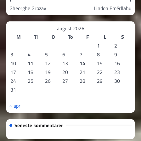
⟵
⟶
Gheorghe Grozav
Lindon Emërllahu
august 2026
M
Ti
O
To
F
L
S
1
2
3
4
5
6
7
8
9
10
11
12
13
14
15
16
17
18
19
20
21
22
23
24
25
26
27
28
29
30
31
« apr
Seneste kommentarer