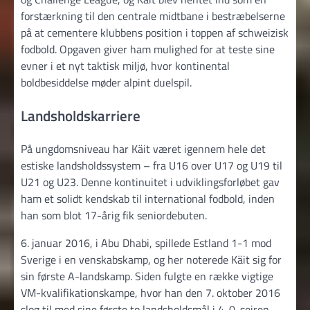
forstærkning til den centrale midtbane i bestræbelserne
på at cementere klubbens position i toppen af schweizisk
fodbold. Opgaven giver ham mulighed for at teste sine
evner i et nyt taktisk miljø, hvor kontinental
boldbesiddelse møder alpint duelspil.
Landsholdskarriere
På ungdomsniveau har Käit været igennem hele det
estiske landsholdssystem – fra U16 over U17 og U19 til
U21 og U23. Denne kontinuitet i udviklingsforløbet gav
ham et solidt kendskab til international fodbold, inden
han som blot 17-årig fik seniordebuten.
6. januar 2016, i Abu Dhabi, spillede Estland 1-1 mod
Sverige i en venskabskamp, og her noterede Käit sig for
sin første A-landskamp. Siden fulgte en række vigtige
VM-kvalifikationskampe, hvor han den 7. oktober 2016
slog til med sine første to lands­holds­mål i 4-0-sejren