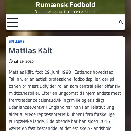
Rumænsk Fodbold
Skip
to
Din danske portal til rumænsk fodbold
content
SPILLERE
Mattias Käit
juli 29, 2025
Mattias Käit, født 29. juni 1998 i Estlands hovedstad
Tallinn, er en estisk professionel fodboldspiller, der på
banen primært udfylder rollen som central eller offensiv
midtbanespiller. Efter en ungdomstid i hjemlandets mest
fremtrædende talentudviklingsmiljø og et tidligt
udenlandseventyr i England har han i en relativt ung
alder allerede repræsenteret klubber i fem forskellige
europæiske lande. Sideløbende har han siden 2016
været en fast bestanddel af det estiske A-landshold,