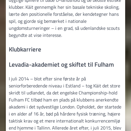
dygtige spillere til både U-landshold og de bedste estiske
klubber. Käit gennemgik her sin basale tekniske skoling,
lærte den positionelle forståelse, der kendetegner hans
spil, og gjorde sig bemærket i nationale
ungdomsturneringer – i en grad, så udenlandske scouts
begyndte at vise interesse.
Klubkarriere
Levadia-akademiet og skiftet til Fulham
I juli 2014 – blot efter sine første år på
seniorforberedende niveau i Estland – tog Käit det store
skridt til udlandet, da det engelske Championship-hold
Fulham FC tilbød ham en plads på klubbens anerkendte
akademi i det sydvestlige London. Opholdet, der startede
i en alder af 16 år, bød på hårdere fysisk træning, højere
taktisk krav og et mere internationalt konkurrencemiljø
end hjemme i Tallinn. Allerede året efter, i juli 2015, blev