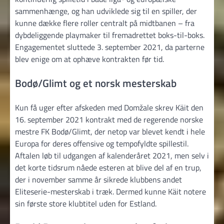
sammenhænge, og han udviklede sig til en spiller, der
kunne dække flere roller centralt på midtbanen – fra
dybdeliggende playmaker til fremadrettet boks-til-boks.
Engagementet sluttede 3. september 2021, da parterne
blev enige om at ophæve kontrakten før tid.
Bodø/Glimt og et norsk mesterskab
Kun få uger efter afskeden med Domžale skrev Käit den
16. september 2021 kontrakt med de regerende norske
mestre FK Bodø/Glimt, der netop var blevet kendt i hele
Europa for deres offensive og tempofyldte spillestil.
Aftalen løb til udgangen af kalenderåret 2021, men selv i
det korte tidsrum nåede esteren at blive del af en trup,
der i november samme år sikrede klubbens andet
Eliteserie-mesterskab i træk. Dermed kunne Käit notere
sin første store klubtitel uden for Estland.