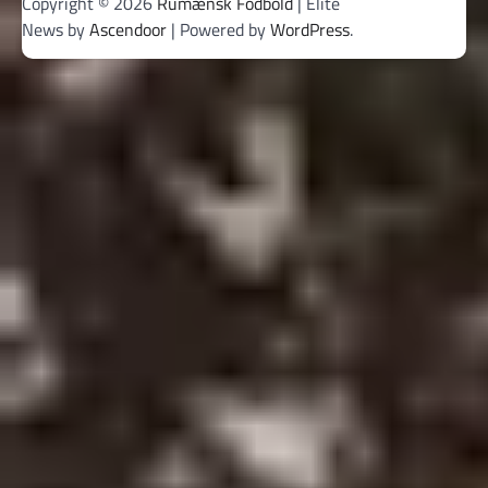
Copyright © 2026
Rumænsk Fodbold
| Elite
News by
Ascendoor
| Powered by
WordPress
.