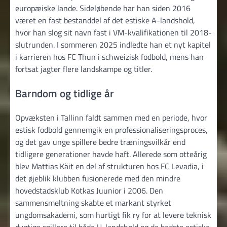
europæiske lande. Sideløbende har han siden 2016
været en fast bestanddel af det estiske A-landshold,
hvor han slog sit navn fast i VM-kvalifikationen til 2018-
slutrunden. I sommeren 2025 indledte han et nyt kapitel
i karrieren hos FC Thun i schweizisk fodbold, mens han
fortsat jagter flere landskampe og titler.
Barndom og tidlige år
Opvæksten i Tallinn faldt sammen med en periode, hvor
estisk fodbold gennemgik en professionaliseringsproces,
og det gav unge spillere bedre træningsvilkår end
tidligere generationer havde haft. Allerede som otteårig
blev Mattias Käit en del af strukturen hos FC Levadia, i
det øjeblik klubben fusionerede med den mindre
hovedstadsklub Kotkas Juunior i 2006. Den
sammensmeltning skabte et markant styrket
ungdomsakademi, som hurtigt fik ry for at levere teknisk