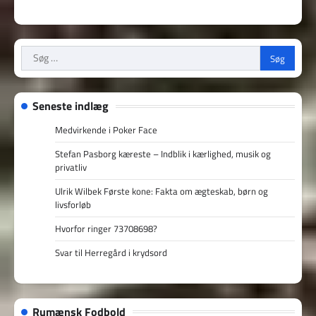
Søg
efter:
Seneste indlæg
Medvirkende i Poker Face
Stefan Pasborg kæreste – Indblik i kærlighed, musik og
privatliv
Ulrik Wilbek Første kone: Fakta om ægteskab, børn og
livsforløb
Hvorfor ringer 73708698?
Svar til Herregård i krydsord
Rumænsk Fodbold