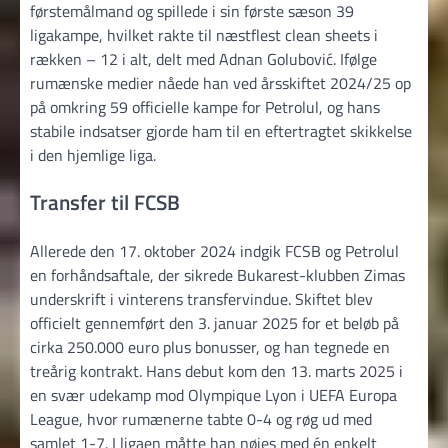
førstemålmand og spillede i sin første sæson 39
ligakampe, hvilket rakte til næstflest clean sheets i
rækken – 12 i alt, delt med Adnan Golubović. Ifølge
rumænske medier nåede han ved årsskiftet 2024/25 op
på omkring 59 officielle kampe for Petrolul, og hans
stabile indsatser gjorde ham til en eftertragtet skikkelse
i den hjemlige liga.
Transfer til FCSB
Allerede den 17. oktober 2024 indgik FCSB og Petrolul
en forhåndsaftale, der sikrede Bukarest-klubben Zimas
underskrift i vinterens transfervindue. Skiftet blev
officielt gennemført den 3. januar 2025 for et beløb på
cirka 250.000 euro plus bonusser, og han tegnede en
treårig kontrakt. Hans debut kom den 13. marts 2025 i
en svær udekamp mod Olympique Lyon i UEFA Europa
League, hvor rumænerne tabte 0-4 og røg ud med
samlet 1-7. I ligaen måtte han nøjes med én enkelt