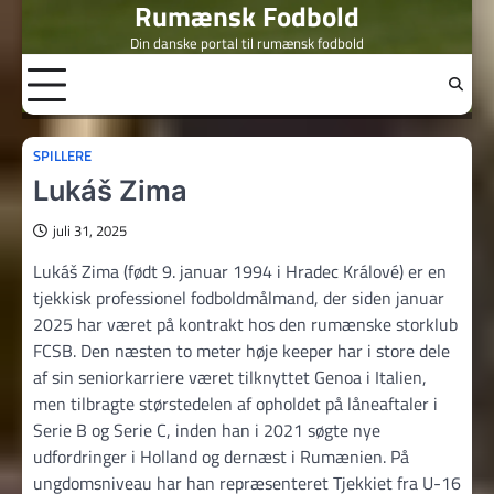
Rumænsk Fodbold
Skip
to
Din danske portal til rumænsk fodbold
content
SPILLERE
Lukáš Zima
juli 31, 2025
Lukáš Zima (født 9. januar 1994 i Hradec Králové) er en
tjekkisk professionel fodboldmålmand, der siden januar
2025 har været på kontrakt hos den rumænske storklub
FCSB. Den næsten to meter høje keeper har i store dele
af sin seniorkarriere været tilknyttet Genoa i Italien,
men tilbragte størstedelen af opholdet på låneaftaler i
Serie B og Serie C, inden han i 2021 søgte nye
udfordringer i Holland og dernæst i Rumænien. På
ungdomsniveau har han repræsenteret Tjekkiet fra U-16