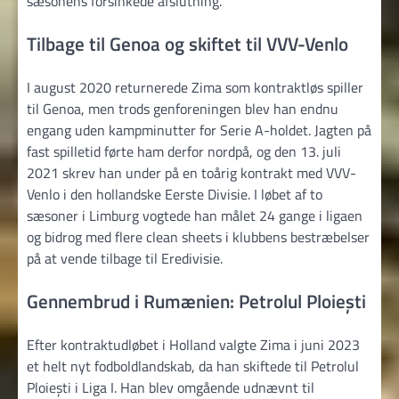
sæsonens forsinkede afslutning.
Tilbage til Genoa og skiftet til VVV-Venlo
I august 2020 returnerede Zima som kontraktløs spiller
til Genoa, men trods genforeningen blev han endnu
engang uden kampminutter for Serie A-holdet. Jagten på
fast spilletid førte ham derfor nordpå, og den 13. juli
2021 skrev han under på en toårig kontrakt med VVV-
Venlo i den hollandske Eerste Divisie. I løbet af to
sæsoner i Limburg vogtede han målet 24 gange i ligaen
og bidrog med flere clean sheets i klubbens bestræbelser
på at vende tilbage til Eredivisie.
Gennembrud i Rumænien: Petrolul Ploiești
Efter kontraktudløbet i Holland valgte Zima i juni 2023
et helt nyt fodboldlandskab, da han skiftede til Petrolul
Ploiești i Liga I. Han blev omgående udnævnt til