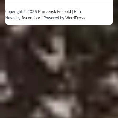
Copyright © 2026
Rumænsk Fodbold
| Elite
News by
Ascendoor
| Powered by
WordPress
.