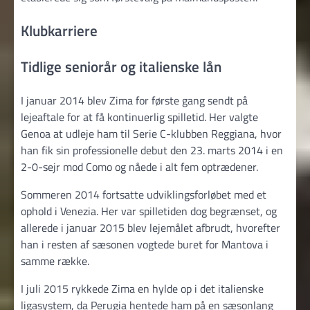
Klubkarriere
Tidlige seniorår og italienske lån
I januar 2014 blev Zima for første gang sendt på
lejeaftale for at få kontinuerlig spilletid. Her valgte
Genoa at udleje ham til Serie C-klubben Reggiana, hvor
han fik sin professionelle debut den 23. marts 2014 i en
2-0-sejr mod Como og nåede i alt fem optrædener.
Sommeren 2014 fortsatte udviklingsforløbet med et
ophold i Venezia. Her var spilletiden dog begrænset, og
allerede i januar 2015 blev lejemålet afbrudt, hvorefter
han i resten af sæsonen vogtede buret for Mantova i
samme række.
I juli 2015 rykkede Zima en hylde op i det italienske
ligasystem, da Perugia hentede ham på en sæsonlang