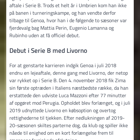
aftale i Serie B. Trods et helt år i Umbrien kom han ikke
på banen i turneringskampe, og han vendte derfor
tilbage til Genoa, hvor han i de følgende to sæsoner var
fjerdevalg bag Mattia Perin, Eugenio Lamanna og
Rubinho uden at få officiel debut.
Debut i Serie B med Livorno
For at genstarte karrieren indgik Genoa i juli 2018
endnu en lejeaftale, denne gang med Livorno, der netop
var rykket op i Serie B. Den 4. november 2018 fik Zima
sin første optræden i Italiens næstbedste række, da han
erstattede den udviste Luca Mazzoni efter 77 minutter
af opgøret mod Perugia. Opholdet blev forlænget, og i juli
2019 udnyttede Livorno en købsoption og overtog
rettighederne til tjekken. Efter nedlukningen af 2019-
20-sæsonen skiltes parterne dog, da klub og spiller ikke
nåede til enighed om en kort forlængelse frem til