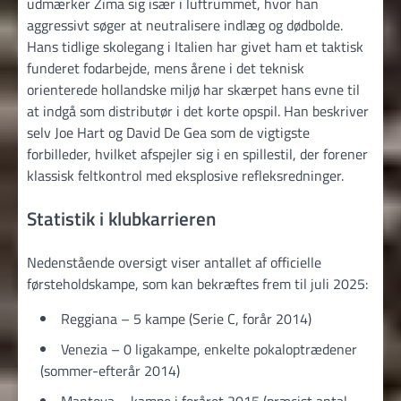
udmærker Zima sig især i luftrummet, hvor han
aggressivt søger at neutralisere indlæg og dødbolde.
Hans tidlige skolegang i Italien har givet ham et taktisk
funderet fodarbejde, mens årene i det teknisk
orienterede hollandske miljø har skærpet hans evne til
at indgå som distributør i det korte opspil. Han beskriver
selv Joe Hart og David De Gea som de vigtigste
forbilleder, hvilket afspejler sig i en spillestil, der forener
klassisk feltkontrol med eksplosive refleksredninger.
Statistik i klubkarrieren
Nedenstående oversigt viser antallet af officielle
førsteholdskampe, som kan bekræftes frem til juli 2025:
Reggiana – 5 kampe (Serie C, forår 2014)
Venezia – 0 ligakampe, enkelte pokaloptrædener
(sommer-efterår 2014)
Mantova – kampe i foråret 2015 (præcist antal