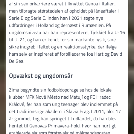
af sin seniorkarriere været tilknyttet Genoa i Italien,
men tilbragte størstedelen af opholdet på låneaftaler i
Serie B og Serie C, inden han i 2021 søgte nye
udfordringer i Holland og dernæst i Rumænien. På
ungdomsniveau har han repræsenteret Tjekkiet fra U-16
til U-21, og han er kendt for sin markante fysik, sine
sikre indgreb i feltet og en reaktionsstyrke, der ifølge
ham selv er inspireret af forbillederne Joe Hart og David
De Gea.
Opvækst og ungdomsår
Zima begyndte sin fodboldopdragelse hos de lokale
klubber MFK Nové Město nad Metují og FC Hradec
Králové, før han som ung teenager blev indlemmet på
det traditionsrige akademi i Slavia Prag. I 2011, blot 17
år gammel, tog han springet til udlandet, da han blev
hentet til Genovas Primavera-hold, hvor han hurtigt
etablerede sig som førstevalg på målmandsposten.