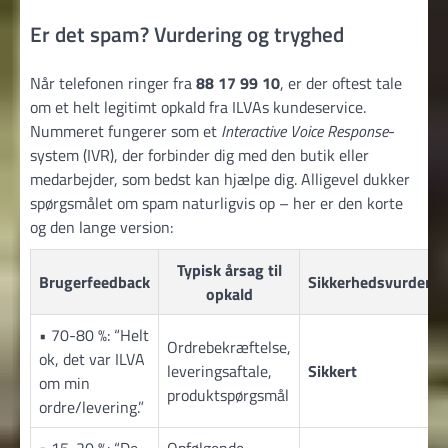
Er det spam? Vurdering og tryghed
Når telefonen ringer fra
88 17 99 10
, er der oftest tale
om et helt legitimt opkald fra ILVAs kundeservice.
Nummeret fungerer som et
Interactive Voice Response
-
system (IVR), der forbinder dig med den butik eller
medarbejder, som bedst kan hjælpe dig. Alligevel dukker
spørgsmålet om spam naturligvis op – her er den korte
og den lange version:
Typisk årsag til
Brugerfeedback
Sikkerhedsvurderin
opkald
• 70-80 %: “Helt
Ordrebekræftelse,
ok, det var ILVA
leveringsaftale,
Sikkert
om min
produktspørgsmål
ordre/levering.”
• 15-20 %: “De
Opfølgende