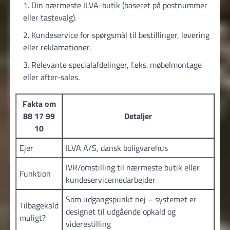
Din nærmeste ILVA-butik (baseret på postnummer
eller tastevalg).
Kundeservice for spørgsmål til bestillinger, levering
eller reklamationer.
Relevante specialafdelinger, f.eks. møbel­montage
eller after-sales.
Fakta om
88 17 99
Detaljer
10
Ejer
ILVA A/S, dansk boligvarehus
IVR/omstilling til nærmeste butik eller
Funktion
kundeservice­medarbejder
Som udgangspunkt nej – systemet er
Tilbagekald
designet til udgående opkald og
muligt?
viderestilling