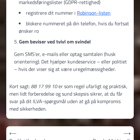
markedsføringslister (GDPR-rettighed)
registrere dit nummer i
Robinson-listen
blokere nummeret på din telefon, hvis du fortsat
ønsker ro
Gem beviser ved tvivl om svindel
Gem SMS’er, e-mails eller optag samtalen (husk
orientering). Det hjælper kundeservice – eller politiet
– hvis der viser sig at være uregelmæssigheder.
Kort sagt:
88 17 99 10
er som regel ufarligt og praktisk,
men lidt forberedelse og sund skepsis sikrer, at du får
svar på dit ILVA-spørgsmål uden at gå på kompromis
med sikkerheden.
Indlægsnavigation
⟵
⟶