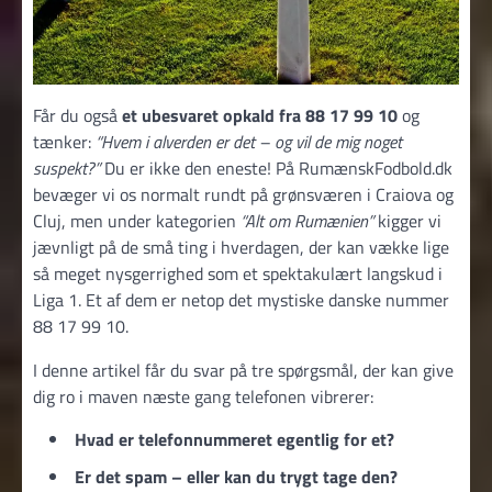
Får du også
et ubesvaret opkald fra 88 17 99 10
og
tænker:
“Hvem i alverden er det – og vil de mig noget
suspekt?”
Du er ikke den eneste! På RumænskFodbold.dk
bevæger vi os normalt rundt på grønsværen i Craiova og
Cluj, men under kategorien
“Alt om Rumænien”
kigger vi
jævnligt på de små ting i hverdagen, der kan vække lige
så meget nysgerrighed som et spektakulært langskud i
Liga 1. Et af dem er netop det mystiske danske nummer
88 17 99 10.
I denne artikel får du svar på tre spørgsmål, der kan give
dig ro i maven næste gang telefonen vibrerer:
Hvad er telefonnummeret egentlig for et?
Er det spam – eller kan du trygt tage den?