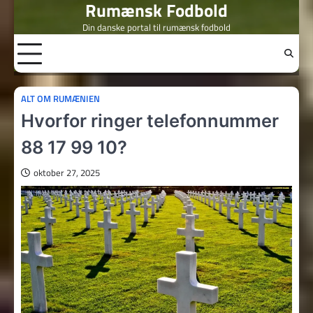
Rumænsk Fodbold
Skip
to
Din danske portal til rumænsk fodbold
content
ALT OM RUMÆNIEN
Hvorfor ringer telefonnummer
88 17 99 10?
oktober 27, 2025