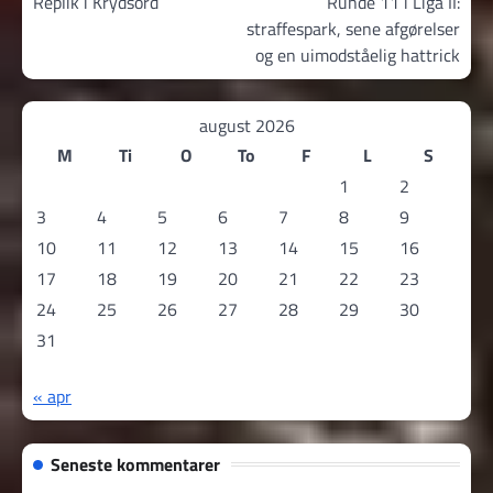
Replik i Krydsord
Runde 11 i Liga II:
straffespark, sene afgørelser
og en uimodståelig hattrick
august 2026
M
Ti
O
To
F
L
S
1
2
3
4
5
6
7
8
9
10
11
12
13
14
15
16
17
18
19
20
21
22
23
24
25
26
27
28
29
30
31
« apr
Seneste kommentarer