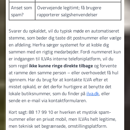
Anset som
Overvejende legitimt; få brugere
spam?
rapporterer salgs­henvendelser
Svarer du opkaldet, vil du typisk møde en automatiseret
stemme, som beder dig taste dit postnummer eller vælge
en afdeling. Herfra sørger systemet for at koble dig
sammen med en rigtig medarbejder. Fordi nummeret kun
er indgangen til ILVAs interne telefoniplatform, vil du
som regel
ikke kunne ringe direkte tilbage
og forvente
at ramme den samme person – eller overhovedet få hul
igennem. Har du brug for at kontakte ILVA efter et
mistet opkald, er det derfor hurtigere at benytte det
lokale butiksnummer, som du finder på
ilva.dk
, eller
sende en e-mail via kontaktformularen.
Kort sagt: 88 17 99 10 er hverken et mystisk spam­
nummer eller en privat mobil, men ILVAs helt legitime,
men teknisk set begrænsede, omstillings­platform.