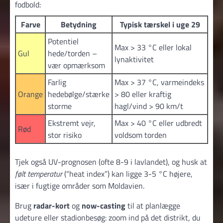
fodbold:
Farve
Betydning
Typisk tærskel i uge 29
Potentiel
Max > 33 °C eller lokal
Gul
hede/torden –
lynaktivitet
vær opmærksom
Farlig
Max > 37 °C, varmeindeks
Orange
hedebølge/stærke
> 80 eller kraftig
storme
hagl/vind > 90 km/t
Ekstremt vejr,
Max > 40 °C eller udbredt
Rød
stor risiko
voldsom torden
Tjek også UV-prognosen (ofte 8-9 i lavlandet), og husk at
følt temperatur
(“heat index”) kan ligge 3-5 °C højere,
især i fugtige områder som Moldavien.
Brug
radar-kort
og
now-casting
til at planlægge
udeture eller stadionbesøg: zoom ind på det distrikt, du