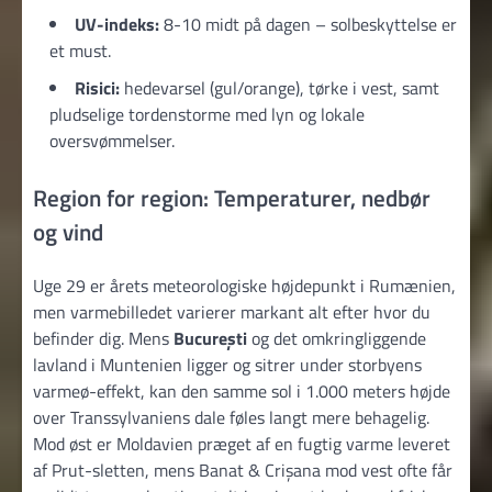
UV-indeks:
8-10 midt på dagen – solbeskyttelse er
et must.
Risici:
hedevarsel (gul/orange), tørke i vest, samt
pludselige tordenstorme med lyn og lokale
oversvømmelser.
Region for region: Temperaturer, nedbør
og vind
Uge 29 er årets meteorologiske højdepunkt i Rumænien,
men varmebilledet varierer markant alt efter hvor du
befinder dig. Mens
București
og det omkringliggende
lavland i Muntenien ligger og sitrer under storbyens
varmeø-effekt, kan den samme sol i 1.000 meters højde
over Transsylvaniens dale føles langt mere behagelig.
Mod øst er Moldavien præget af en fugtig varme leveret
af Prut-sletten, mens Banat & Crișana mod vest ofte får