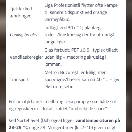
Liga Profesionistă flytter ofte kampe
Tjek kickoff-
til senere tidspunkt ved orange
ændringer
varmepåbud.
Indlagt ved 30+ °C; planlæg
Cooling breaks
toilet-/kioskbesøg der for at undgå
lange køer.
Glas forbudt; PET ≤0,5 l typisk tilladt
Vandflaskeregler
uden låg – medbring skruelåg i
lommen.
Metro i București er kølig, men
Transport
sporvogne/busser kan nå 40 °C – giv
ekstra rejsetid.
For amatør­baner: medbring rejseparaply som både sol-
og regn­skærm – lokalt kaldet “umbrelă de soare”.
Ved Sortehavet (Dobrogea) ligger
vand­temperaturen på
23-25 °C
i uge 29. Morgen­timer (kl. 7-10) giver roligt