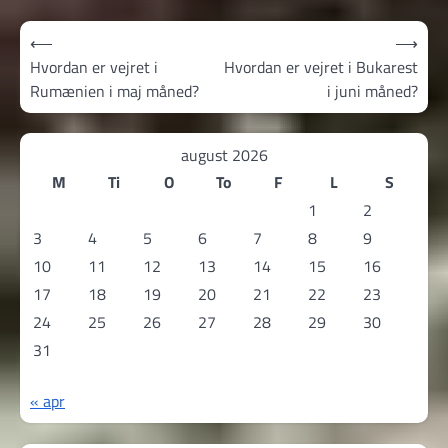
Indlægsnavigation
⟵
⟶
Hvordan er vejret i
Hvordan er vejret i Bukarest
Rumænien i maj måned?
i juni måned?
august 2026
M
Ti
O
To
F
L
S
1
2
3
4
5
6
7
8
9
10
11
12
13
14
15
16
17
18
19
20
21
22
23
24
25
26
27
28
29
30
31
« apr