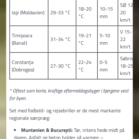
SØ 12-
18-20
10-15
Iași (Moldavien)
29-33 °C
20
°C
mm
km/t
V 15-
Timișoara
19-21
5-10
31-34 °C
22
(Banat)
°C
mm
km/t
Søbrise
Constanța
22-24
0-5
27-30 °C
18-25
(Dobrogea)
°C
mm
km/t
* Oftest som korte, kraftige eftermiddagsbyger i bjergene vest
for byen.
Set med fodbold- og rejsebriller er de mest markante
regionale særpræg:
Muntenien & București:
Tør, intens hede midt på
dagen. Asfalt og beton holder på varmen –