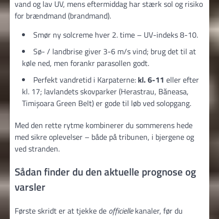
vand og lav UV, mens eftermiddag har stærk sol og risiko
for brænd­mand (brandmand).
Smør ny solcreme hver 2. time – UV-indeks 8-10.
Sø- / landbrise giver 3-6 m/s vind; brug det til at
køle ned, men forankr parasollen godt.
Perfekt vandretid i Karpaterne:
kl. 6-11
eller efter
kl. 17; lavlandets skovparker (Herastrau, Băneasa,
Timișoara Green Belt) er gode til løb ved solopgang.
Med den rette rytme kombinerer du sommerens hede
med sikre oplevelser – både på tribunen, i bjergene og
ved stranden.
Sådan finder du den aktuelle prognose og
varsler
Første skridt er at tjekke de
officielle
kanaler, før du