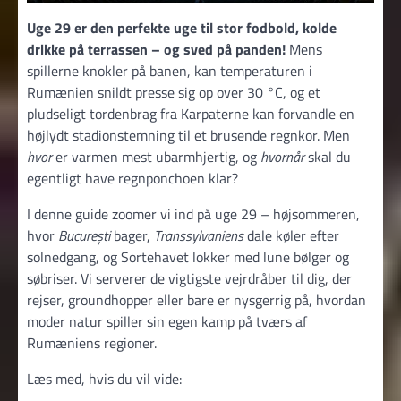
Uge 29 er den perfekte uge til stor fodbold, kolde
drikke på terrassen – og sved på panden!
Mens
spillerne knokler på banen, kan temperaturen i
Rumænien snildt presse sig op over 30 °C, og et
pludseligt tordenbrag fra Karpaterne kan forvandle en
højlydt stadionstemning til et brusende regnkor. Men
hvor
er varmen mest ubarmhjertig, og
hvornår
skal du
egentligt have regnponchoen klar?
I denne guide zoomer vi ind på uge 29 – højsommeren,
hvor
București
bager,
Transsylvaniens
dale køler efter
solnedgang, og Sortehavet lokker med lune bølger og
søbriser. Vi serverer de vigtigste vejrdråber til dig, der
rejser, groundhopper eller bare er nysgerrig på, hvordan
moder natur spiller sin egen kamp på tværs af
Rumæniens regioner.
Læs med, hvis du vil vide: