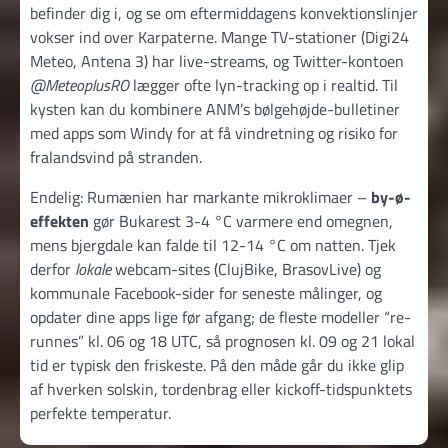
befinder dig i, og se om eftermiddagens konvektionslinjer
vokser ind over Karpaterne. Mange TV-stationer (Digi24
Meteo, Antena 3) har live-streams, og Twitter-kontoen
@MeteoplusRO
lægger ofte lyn-tracking op i realtid. Til
kysten kan du kombinere ANM’s bølgehøjde-bulletiner
med apps som Windy for at få vindretning og risiko for
fralandsvind på stranden.
Endelig: Rumænien har markante mikroklimaer –
by-ø-
effekten
gør Bukarest 3-4 °C varmere end omegnen,
mens bjergdale kan falde til 12-14 °C om natten. Tjek
derfor
lokale
webcam-sites (ClujBike, BrasovLive) og
kommunale Facebook-sider for seneste målinger, og
opdater dine apps lige før afgang; de fleste modeller “re-
runnes” kl. 06 og 18 UTC, så prognosen kl. 09 og 21 lokal
tid er typisk den friskeste. På den måde går du ikke glip
af hverken solskin, tordenbrag eller kickoff-tidspunktets
perfekte temperatur.