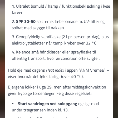
Ultralet bomuld / hamp / funktions­beklædning i lyse
farver.
SPF 30-50
solcreme, læbepomade m. UV-filter og
solhat med skygge til nakken.
Genopfyldelig vandflaske (2 l pr. person pr. dag), plus
elektrolyt­tabletter når temp. kryber over 32 °C.
Kølende små håndklæder eller sprayflaske til
offentlig transport, hvor aircondition ofte svigter.
Hold øje med dagens
Heat Index
i appen “ANM Vremea” –
viser hvornår det føles farligt (over 40 °C).
Bjergene lokker i uge 29, men efter­middags­konvektion
giver hyppige torden­byger. Følg disse regelsæt:
Start vandringen ved solopgang
og sigt mod
under trægrænsen inden kl. 13.