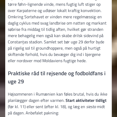
tørre føhn-lignende vinde, mens fugtig luft stiger op
over Karpaterne og udløser lokalt kraftig konvektion.
Omkring Sortehavet er vinden mere regelmæssig: en
daglig cyklus med svag landbrise om natten og markant
søbrise fra middag til tidlig aften, hvilket gør stranden
mere behagelig men også kan skabe drilsk sidevind på
Constanțas stadion. Samlet set bør uge 29 derfor byde
på rigelig sol til groundhoppere, men også på hurtigt
skiftende forhold, hvis du bevæger dig ind i bjergene
eller nordover mod Moldaviens fugtige hede.
Praktiske råd til rejsende og fodboldfans i
uge 29
Højsommeren i Rumænien kan føles brutal, hvis du ikke
planlægger dagen efter varmen.
Start aktiviteter tidligt
(før kl. 11) eller sent (efter kl. 18), og læg en
siesta
midt
på dagen. Anbefalet pakning: