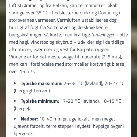
luft strømmer op fra Balkan, kan termometret lokalt
springe over 35 °C i flodsletterne omkring Donau og i
storbyernes varmeøer. Varmluften ustabiliseres dog
hurtigt af fugt fra Sortehavet og de skovklædte
bjergskråninger, så korte, men kraftige
tordenbyger
– ofte
med hagl, vindstød og skybrud – udvikler sig i de tidlige
aftentimer, især nær og vest for Karpaterryggen.
Vindene er for det meste svage til moderate (2-5 m/s),
men kan i forbindelse med stormceller kortvarigt blæse
over 15 m/s.
Typiske maksimum:
26-34 °C (lavland), 20-27 °C
(bjergrigt terræn).
Typiske minimum:
17-22 °C (lavland), 10-15 °C
(bjerge).
Nedbør:
10-40 mm pr. uge lokalt, men meget
ujævnt fordelt; tørre stepper i sydøst, hyppige byger i
bjergene.