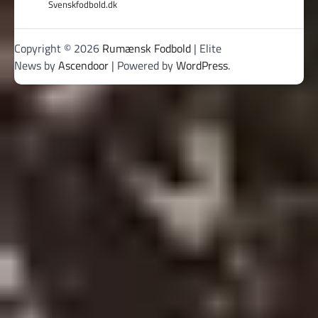
Svenskfodbold.dk
Copyright © 2026
Rumænsk Fodbold
| Elite
News by
Ascendoor
| Powered by
WordPress
.