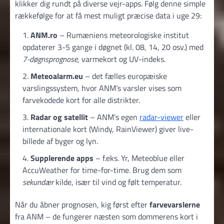
klikker dig rundt på diverse vejr-apps. Følg denne simple
rækkefølge for at få mest muligt præcise data i uge 29:
ANM.ro
– Rumæniens meteorologiske institut
opdaterer 3-5 gange i døgnet (kl. 08, 14, 20 osv.) med
7-døgnsprognose
, varmekort og UV-indeks.
Meteoalarm.eu
– det fælles europæiske
varslingssystem, hvor ANM’s varsler vises som
farvekodede kort for alle distrikter.
Radar og satellit
– ANM’s egen
radar-viewer
eller
internationale kort (Windy, RainViewer) giver live-
billede af byger og lyn.
Supplerende apps
– f.eks. Yr, Meteoblue eller
AccuWeather for time-for-time. Brug dem som
sekundær
kilde, især til vind og følt temperatur.
Når du åbner prognosen, kig først efter
farvevarslerne
fra ANM – de fungerer næsten som dommerens kort i