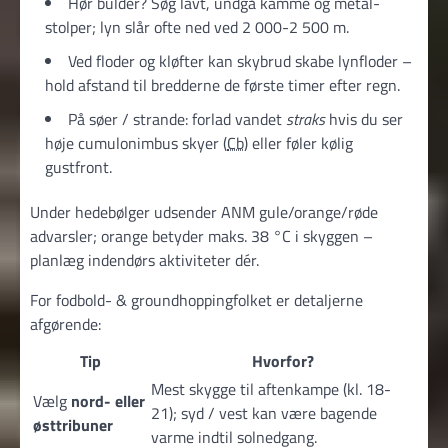
Hør bulder? Søg lavt, undgå kamme og metal­
stolper; lyn slår ofte ned ved 2 000-2 500 m.
Ved floder og kløfter kan skybrud skabe lynfloder –
hold afstand til bredderne de første timer efter regn.
På søer / strande: forlad vandet
straks
hvis du ser
høje cumulonimbus skyer (
Cb
) eller føler kølig
gustfront.
Under hedebølger udsender ANM gule/orange/røde
advarsler; orange betyder maks. 38 °C i skyggen –
planlæg indendørs aktiviteter dér.
For fodbold- & groundhopping­folket er detaljerne
afgørende:
Tip
Hvorfor?
Mest skygge til aftenkampe (kl. 18-
Vælg
nord- eller
21); syd / vest kan være bagende
østtribuner
varme indtil solnedgang.