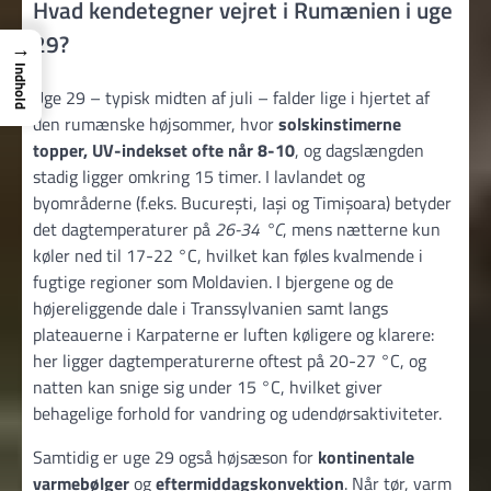
Hvad kendetegner vejret i Rumænien i uge
29?
→
Indhold
Uge 29 – typisk midten af juli – falder lige i hjertet af
den rumænske højsommer, hvor
solskinstimerne
topper, UV-indekset ofte når 8-10
, og dagslængden
stadig ligger omkring 15 timer. I lavlandet og
byområderne (f.eks. București, Iași og Timișoara) betyder
det dagtemperaturer på
26-34 °C
, mens nætterne kun
køler ned til 17-22 °C, hvilket kan føles kvalmende i
fugtige regioner som Moldavien. I bjergene og de
højereliggende dale i Transsylvanien samt langs
plateauerne i Karpaterne er luften køligere og klarere:
her ligger dagtemperaturerne oftest på 20-27 °C, og
natten kan snige sig under 15 °C, hvilket giver
behagelige forhold for vandring og udendørsaktiviteter.
Samtidig er uge 29 også højsæson for
kontinentale
varmebølger
og
eftermiddagskonvektion
. Når tør, varm