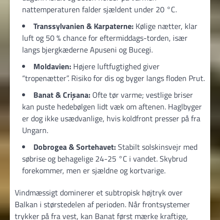
nattemperaturen falder sjældent under 20 °C.
Transsylvanien & Karpaterne:
Kølige nætter, klar
luft og 50 % chance for eftermiddags-torden, især
langs bjergkæderne Apuseni og Bucegi.
Moldavien:
Højere luftfugtighed giver
“tropenætter”. Risiko for dis og byger langs floden Prut.
Banat & Crișana:
Ofte tør varme; vestlige briser
kan puste hedebølgen lidt væk om aftenen. Haglbyger
er dog ikke usædvanlige, hvis koldfront presser på fra
Ungarn.
Dobrogea & Sortehavet:
Stabilt solskinsvejr med
søbrise og behagelige 24-25 °C i vandet. Skybrud
forekommer, men er sjældne og kortvarige.
Vindmæssigt dominerer et subtropisk højtryk over
Balkan i størstedelen af perioden. Når frontsystemer
trykker på fra vest, kan Banat først mærke kraftige,