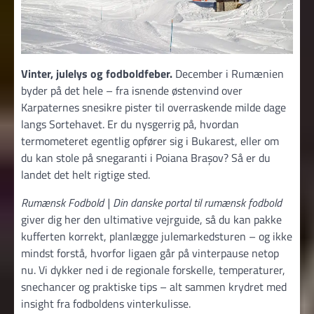
Vinter, julelys og fodboldfeber.
December i Rumænien
byder på det hele – fra isnende østenvind over
Karpaternes snesikre pister til overraskende milde dage
langs Sortehavet. Er du nysgerrig på, hvordan
termometeret egentlig opfører sig i Bukarest, eller om
du kan stole på snegaranti i Poiana Brașov? Så er du
landet det helt rigtige sted.
Rumænsk Fodbold | Din danske portal til rumænsk fodbold
giver dig her den ultimative vejrguide, så du kan pakke
kufferten korrekt, planlægge julemarkedsturen – og ikke
mindst forstå, hvorfor ligaen går på vinterpause netop
nu. Vi dykker ned i de regionale forskelle, temperaturer,
snechancer og praktiske tips – alt sammen krydret med
insight fra fodboldens vinterkulisse.