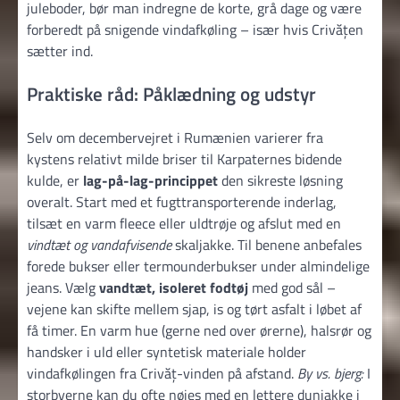
juleboder, bør man indregne de korte, grå dage og være
forberedt på snigende vindafkøling – især hvis Crivățen
sætter ind.
Praktiske råd: Påklædning og udstyr
Selv om decembervejret i Rumænien varierer fra
kystens relativt milde briser til Karpaternes bidende
kulde, er
lag-på-lag-princippet
den sikreste løsning
overalt. Start med et fugttransporterende inderlag,
tilsæt en varm fleece eller uldtrøje og afslut med en
vindtæt og vandafvisende
skaljakke. Til benene anbefales
forede bukser eller termounderbukser under almindelige
jeans. Vælg
vandtæt, isoleret fodtøj
med god sål –
vejene kan skifte mellem sjap, is og tørt asfalt i løbet af
få timer. En varm hue (gerne ned over ørerne), halsrør og
handsker i uld eller syntetisk materiale holder
vindafkølingen fra Crivăț-vinden på afstand.
By vs. bjerg:
I
storbyerne kan du ofte nøjes med en lettere dunjakke i