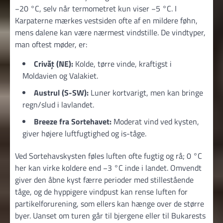
−20 °C, selv når termometret kun viser −5 °C. I
Karpater­ne mærkes vestsiden ofte af en mildere føhn,
mens dalene kan være nærmest vindstille. De vindtyper,
man oftest møder, er:
Crivăț (NE):
Kolde, tørre vinde, kraftigst i
Moldavien og Valakiet.
Austrul (S-SW):
Luner kortvarigt, men kan bringe
regn/slud i lavlandet.
Breeze fra Sortehavet:
Moderat vind ved kysten,
giver højere luftfugtighed og is-tåge.
Ved Sortehavskysten føles luften ofte fugtig og rå; 0 °C
her kan virke koldere end −3 °C inde i landet. Omvendt
giver den åbne kyst færre perioder med stillestående
tåge, og de hyppigere vindpust kan rense luften for
partikelforurening, som ellers kan hænge over de større
byer. Uanset om turen går til bjergene eller til Bukarests