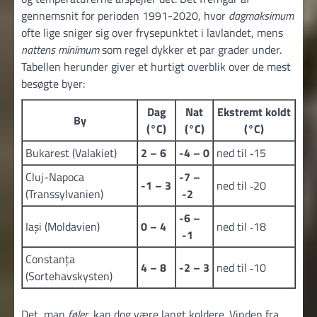
gennemsnit for perioden 1991-2020, hvor
dagmaksimum
ofte lige sniger sig over frysepunktet i lavlandet, mens
nattens minimum
som regel dykker et par grader under.
Tabellen herunder giver et hurtigt overblik over de mest
besøgte byer:
Dag
Nat
Ekstremt koldt
By
(°C)
(°C)
(°C)
Bukarest (Valakiet)
2 – 6
-4 – 0
ned til ‑15
Cluj-Napoca
-7 –
-1 – 3
ned til ‑20
(Transsylvanien)
-2
-6 –
Iași (Moldavien)
0 – 4
ned til ‑18
-1
Constanța
4 – 8
-2 – 3
ned til ‑10
(Sortehavskysten)
Det, man
føler
, kan dog være langt koldere. Vinden fra