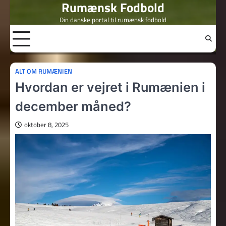
Rumænsk Fodbold
Skip
to
Din danske portal til rumænsk fodbold
content
ALT OM RUMÆNIEN
Hvordan er vejret i Rumænien i
december måned?
oktober 8, 2025