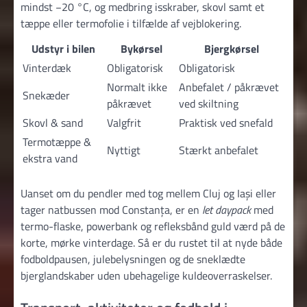
mindst −20 °C, og medbring isskraber, skovl samt et
tæppe eller termofolie i tilfælde af vejblokering.
Udstyr i bilen
Bykørsel
Bjergkørsel
Vinterdæk
Obligatorisk
Obligatorisk
Normalt ikke
Anbefalet / påkrævet
Snekæder
påkrævet
ved skiltning
Skovl & sand
Valgfrit
Praktisk ved snefald
Termotæppe &
Nyttigt
Stærkt anbefalet
ekstra vand
Uanset om du pendler med tog mellem Cluj og Iași eller
tager natbussen mod Constanța, er en
let daypack
med
termo-flaske, powerbank og refleksbånd guld værd på de
korte, mørke vinterdage. Så er du rustet til at nyde både
fodboldpausen, julebelysningen og de sneklædte
bjerglandskaber uden ubehagelige kuldeoverraskelser.