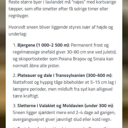
fleste større byer i lavlandet må “nøjes” med kortvarige
tæpper, som ofte smelter efter få solrige timer eller
regnbyger.
Hvorvidt sneen bliver liggende styres især af højde og
underlag:
Bjergene (1 000-2 500 m)
: Permanent frost og
regelmæssige snefald giver 30-80 cm sne ved juletid,
og skisportssteder som Poiana Brașov og Sinaia kan
normalt åbne alle pister.
Plateauer og dale i Transsylvanien (300-600 m)
:
Nattefrost og hyppig tåge bibeholder et 5-15 cm lag i
længere perioder, men mildluft fra syd kan alligevel
tære kraftigt.
Sletterne i Valakiet og Moldavien (under 300 m)
:
Sneen ligger sjældent mere end 2-4 dage ad gangen;
overgangsvejret giver jævnligt slud eller kold regn.