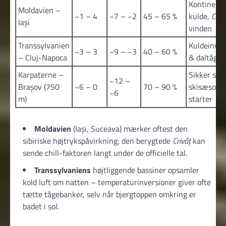
Kontinenta
Moldavien –
−1 – 4
−7 – −2
45 – 65 %
kulde,
Criv
Iași
vinden
Transsylvanien
Kuldeinver
−3 – 3
−9 – −3
40 – 60 %
– Cluj-Napoca
& dal­tåge
Karpaterne –
Sikker sne
−12 –
Brașov (750
−6 – 0
70 – 90 %
skisæson
−6
m)
starter
Moldavien
(Iași, Suceava) mærker oftest den
sibiriske højtrykspåvirkning; den berygtede
Crivăț
kan
sende chill-faktoren langt under de officielle tal.
Transsylvaniens
højtliggende bassiner opsamler
kold luft om natten – temperaturinversioner giver ofte
tætte tågebanker, selv når bjergtoppen omkring er
badet i sol.