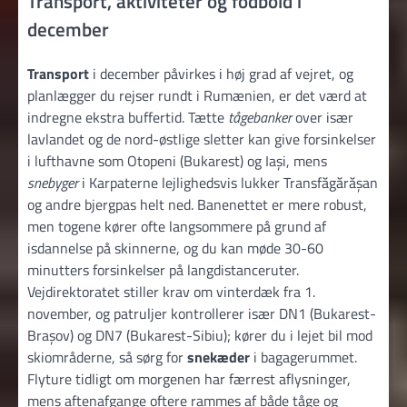
Transport, aktiviteter og fodbold i
december
Transport
i december påvirkes i høj grad af vejret, og
planlægger du rejser rundt i Rumænien, er det værd at
indregne ekstra buffertid. Tætte
tågebanker
over især
lavlandet og de nord-østlige sletter kan give forsinkelser
i lufthavne som Otopeni (Bukarest) og Iași, mens
snebyger
i Karpaterne lejlighedsvis lukker Transfăgărășan
og andre bjergpas helt ned. Banenettet er mere robust,
men togene kører ofte langsommere på grund af
isdannelse på skinnerne, og du kan møde 30-60
minutters forsinkelser på langdistanceruter.
Vejdirektoratet stiller krav om vinterdæk fra 1.
november, og patruljer kontrollerer især DN1 (Bukarest-
Brașov) og DN7 (Bukarest-Sibiu); kører du i lejet bil mod
skiområderne, så sørg for
snekæder
i bagagerummet.
Flyture tidligt om morgenen har færrest aflysninger,
mens aftenafgange oftere rammes af både tåge og