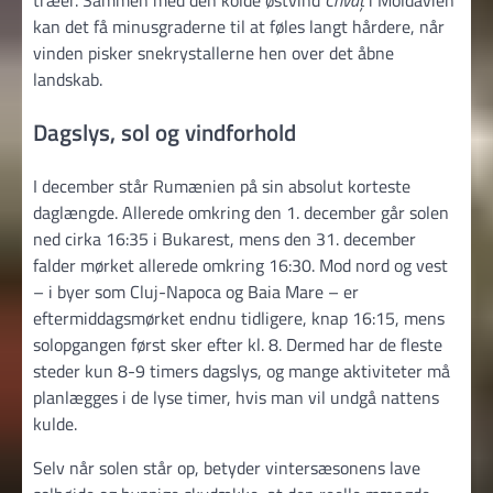
træer. Sammen med den kolde østvind
Crivăț
i Moldavien
kan det få minusgraderne til at føles langt hårdere, når
vinden pisker snekrystallerne hen over det åbne
landskab.
Dagslys, sol og vindforhold
I december står Rumænien på sin absolut korteste
daglængde. Allerede omkring den 1. december går solen
ned cirka 16:35 i Bukarest, mens den 31. december
falder mørket allerede omkring 16:30. Mod nord og vest
– i byer som Cluj-Napoca og Baia Mare – er
eftermiddagsmørket endnu tidligere, knap 16:15, mens
solopgangen først sker efter kl. 8. Dermed har de fleste
steder kun 8-9 timers dagslys, og mange aktiviteter må
planlægges i de lyse timer, hvis man vil undgå nattens
kulde.
Selv når solen står op, betyder vintersæsonens lave