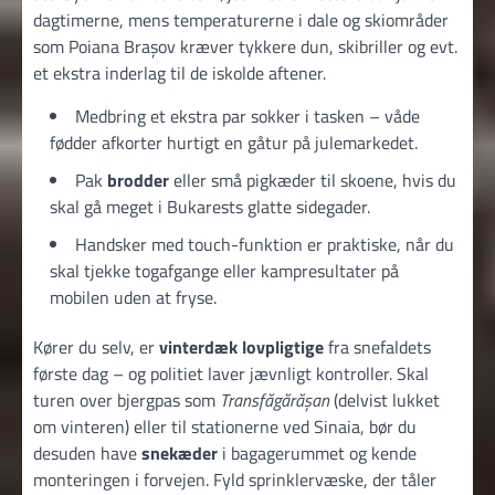
dagtimerne, mens temperaturerne i dale og skiområder
som Poiana Brașov kræver tykkere dun, skibriller og evt.
et ekstra inderlag til de iskolde aftener.
Medbring et ekstra par sokker i tasken – våde
fødder afkorter hurtigt en gåtur på julemarkedet.
Pak
brodder
eller små pigkæder til skoene, hvis du
skal gå meget i Bukarests glatte sidegader.
Handsker med touch-funktion er praktiske, når du
skal tjekke togafgange eller kampresultater på
mobilen uden at fryse.
Kører du selv, er
vinterdæk lovpligtige
fra snefaldets
første dag – og politiet laver jævnligt kontroller. Skal
turen over bjergpas som
Transfăgărășan
(delvist lukket
om vinteren) eller til stationerne ved Sinaia, bør du
desuden have
snekæder
i bagagerummet og kende
monteringen i forvejen. Fyld sprinklervæske, der tåler