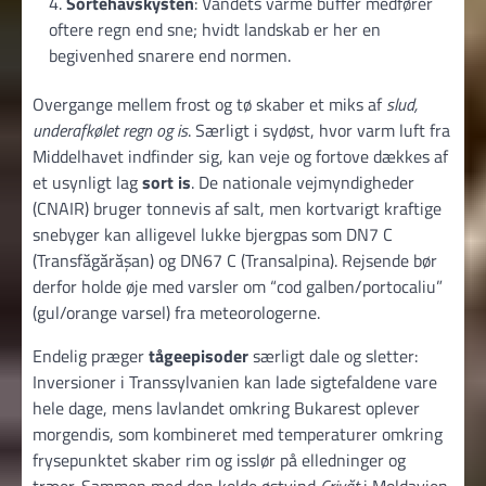
Sortehavskysten
: Vandets varme buffer medfører
oftere regn end sne; hvidt landskab er her en
begivenhed snarere end normen.
Overgange mellem frost og tø skaber et miks af
slud,
underafkølet regn og is
. Særligt i sydøst, hvor varm luft fra
Middelhavet indfinder sig, kan veje og fortove dækkes af
et usynligt lag
sort is
. De nationale vejmyndigheder
(CNAIR) bruger tonnevis af salt, men kortvarigt kraftige
snebyger kan alligevel lukke bjergpas som DN7 C
(Transfăgărășan) og DN67 C (Transalpina). Rejsende bør
derfor holde øje med varsler om “cod galben/portocaliu”
(gul/orange varsel) fra meteorologerne.
Endelig præger
tågeepisoder
særligt dale og sletter:
Inversioner i Transsylvanien kan lade sigtefaldene vare
hele dage, mens lavlandet omkring Bukarest oplever
morgen­dis, som kombineret med temperaturer omkring
frysepunktet skaber rim og isslør på elledninger og