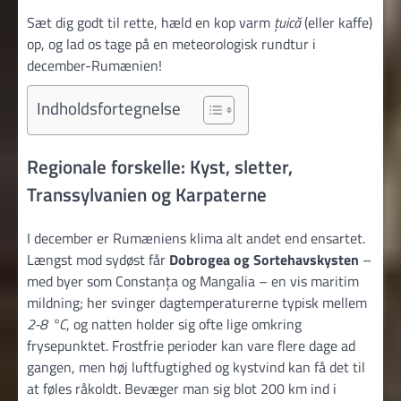
Sæt dig godt til rette, hæld en kop varm
țuică
(eller kaffe)
op, og lad os tage på en meteorologisk rundtur i
december-Rumænien!
Indholdsfortegnelse
Regionale forskelle: Kyst, sletter,
Transsylvanien og Karpaterne
I december er Rumæniens klima alt andet end ensartet.
Længst mod sydøst får
Dobrogea og Sortehavskysten
–
med byer som Constanța og Mangalia – en vis maritim
mildning; her svinger dagtemperaturerne typisk mellem
2-8 °C
, og natten holder sig ofte lige omkring
frysepunktet. Frostfrie perioder kan vare flere dage ad
gangen, men høj luftfugtighed og kystvind kan få det til
at føles råkoldt. Bevæger man sig blot 200 km ind i