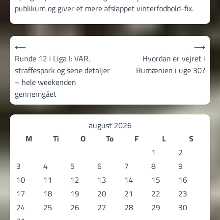
publikum og giver et mere afslappet vinterfodbold-fix.
Indlægsnavigation
⟵
⟶
Runde 12 i Liga I: VAR,
Hvordan er vejret i
straffespark og sene detaljer
Rumænien i uge 30?
– hele weekenden
gennemgået
august 2026
M
Ti
O
To
F
L
S
1
2
3
4
5
6
7
8
9
10
11
12
13
14
15
16
17
18
19
20
21
22
23
24
25
26
27
28
29
30