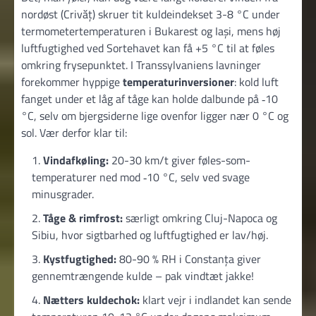
nordøst (Crivăț) skruer tit kuldeindekset 3-8 °C under
termometertemperaturen i Bukarest og Iași, mens høj
luftfugtighed ved Sortehavet kan få +5 °C til at føles
omkring frysepunktet. I Transsylvaniens lavninger
forekommer hyppige
temperaturinversioner
: kold luft
fanget under et låg af tåge kan holde dalbunde på ‑10
°C, selv om bjergsiderne lige ovenfor ligger nær 0 °C og
sol. Vær derfor klar til:
Vindafkøling:
20-30 km/t giver føles-som-
temperaturer ned mod ‑10 °C, selv ved svage
minusgrader.
Tåge & rimfrost:
særligt omkring Cluj-Napoca og
Sibiu, hvor sigtbarhed og luftfugtighed er lav/høj.
Kystfugtighed:
80-90 % RH i Constanța giver
gennemtrængende kulde – pak vindtæt jakke!
Nætters kuldechok:
klart vejr i indlandet kan sende