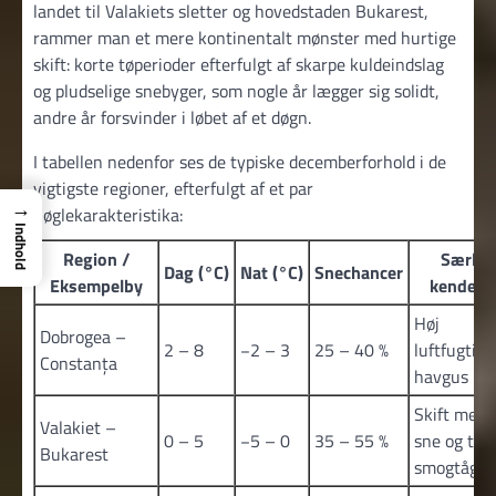
landet til Valakiets sletter og hovedstaden Bukarest,
rammer man et mere kontinentalt mønster med hurtige
skift: korte tøperioder efterfulgt af skarpe kuldeindslag
og pludselige snebyger, som nogle år lægger sig solidt,
andre år forsvinder i løbet af et døgn.
I tabellen nedenfor ses de typiske decemberforhold i de
vigtigste regioner, efterfulgt af et par
→
nøglekarakteristika:
Indhold
Region /
Særlig
Dag (°C)
Nat (°C)
Snechancer
Eksempelby
kendete
Høj
Dobrogea –
2 – 8
−2 – 3
25 – 40 %
luftfugtigh
Constanța
havgus
Skift mell
Valakiet –
0 – 5
−5 – 0
35 – 55 %
sne og tø,
Bukarest
smogtåge