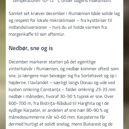
temperaturen 10-12 °C under dagens maksimum.
Samlet set kræver december i Rumænien både solide lag
og respekt for lokale mikroklimaer – fra kystbriser til
indlandsinversioner – hvis du vil holde varmen fra
morgenkaffe til sen aftentur.
Nedbør, sne og is
December markerer starten på det egentlige
vinterhalvår i Rumænien, og nedbør kommer oftest som
sne, jo længere man bevæger sig fra Sortehavet og op i
højderne. I lavlandet – særligt langs Donau og ude ved
kysten omkring Constanța – falder omkring
25-35 mm
nedbør i måneden, hvoraf 30-50 % typisk er sne. Over
600-700 m, fra Bistrița-Năsăud til Harghita og i de
sydlige Karpater, er andelen af sne nær 80-90 % og
månedssummerne når 40-60 mm. Karpaterne får
dermed hurtigt et solidt snelag, mens Bukarest og de