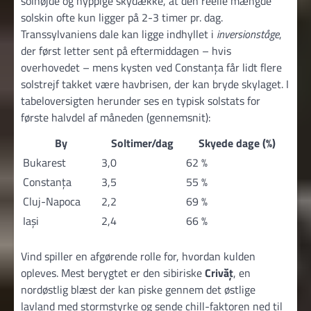
solhøjde og hyppige skydække, at den reelle mængde
solskin ofte kun ligger på 2-3 timer pr. dag.
Transsylvaniens dale kan ligge indhyllet i
inversions­tåge
,
der først letter sent på eftermiddagen – hvis
overhovedet – mens kysten ved Constanța får lidt flere
solstrejf takket være havbrisen, der kan bryde skylaget. I
tabel­oversigten herunder ses en typisk solstats for
første halvdel af måneden (gennemsnit):
By
Soltimer/dag
Skyede dage (%)
Bukarest
3,0
62 %
Constanța
3,5
55 %
Cluj-Napoca
2,2
69 %
Iași
2,4
66 %
Vind spiller en afgørende rolle for, hvordan kulden
opleves. Mest berygtet er den sibiriske
Crivăț
, en
nordøstlig blæst der kan piske gennem det østlige
lavland med stormstyrke og sende chill-faktoren ned til