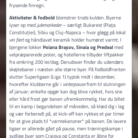
frysende finregn.
Aktiviteter & fodbold
blomstrer trods kulden. Byerne
lyser op med
julemarkeder
– særligt Bukarest (Piața
Constituției), Sibiu og Cluj-Napoca – hvor gløgg på lokal
vin fiert
og håndlavet keramik holder humøret varmt. I
bjergene lokker
Poiana Brașov, Sinaia og Predeal
med
velpræparerede pister, og hotellerne tilbyder liftpakker
fra omkring 200 lei/dag. Derudover finder du udendørs
skøjtebaner i næsten alle større byer. På fodboldfronten
slutter Superligaen (Liga 1) typisk midt i december,
hvorefter klubberne går i
vinterpause
frem til slutningen
af januar; enkelte opgør kan dog blive rykket, hvis sne
eller hård frost gør banen ufremkommelig. Har du billet
til en kamp i begyndelsen af måneden, så klæd dig i lag
og vær forberedt på, at kick-off kan rykkes et par timer
for at give plads til *varmekanoner* på banen. De lavere
ligaer er allerede gået på pause, men træningskampe i
sydlige byer som Craiova og Constanța er åbne for