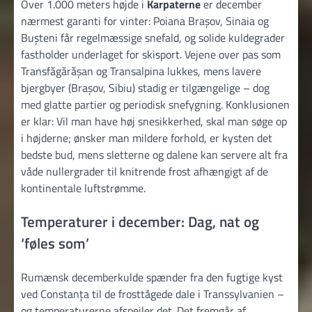
Over 1.000 meters højde i
Karpaterne
er december
nærmest garanti for vinter: Poiana Brașov, Sinaia og
Bușteni får regelmæssige snefald, og solide kuldegrader
fastholder underlaget for skisport. Vejene over pas som
Transfăgărășan og Transalpina lukkes, mens lavere
bjergbyer (Brașov, Sibiu) stadig er tilgængelige – dog
med glatte partier og periodisk snefygning. Konklusionen
er klar: Vil man have høj sne­sikkerhed, skal man søge op
i højderne; ønsker man mildere forhold, er kysten det
bedste bud, mens sletterne og dalene kan servere alt fra
våde nullergrader til knitrende frost afhængigt af de
kontinentale luftstrømme.
Temperaturer i december: Dag, nat og
‘føles som’
Rumænsk decemberkulde spænder fra den fugtige kyst
ved Constanța til de frosttågede dale i Transsylvanien –
og temperaturerne afspejler det. Det fremgår af