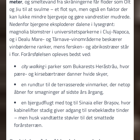
meter
, og smeltevand fra skråningerne får floder som Olt
og Jiu til at svulme – et flot syn, men også en faktor der
kan lukke mindre bjergveje og gøre vandrestier mudrede.
Nedenfor bjergene eksploderer dalene i lysegrønt:
magnolia blomstrer i universitetsparkerne i Cluj-Napoca,
og i Dealu Mare- og Târnave-vinområderne beskærer
vinbønderne ranker, mens fersken- og abrikostræer står
i flor. Forårsfølelsen opleves bedst ved:
city walking
i parker som Bukarests Herăstrău, hvor
pære- og kirsebærtræer danner hvide skyer,
en rundtur til de terrasserede vinmarker, der netop
åbner for smagninger af sidste års årgang,
en bjergudflugt med tog til Sinaia eller Brașov, hvor
kabinelifter stadig giver adgang til snebeklædte tinder
– men husk vandtætte støvler til det smattede
forårsterræn.