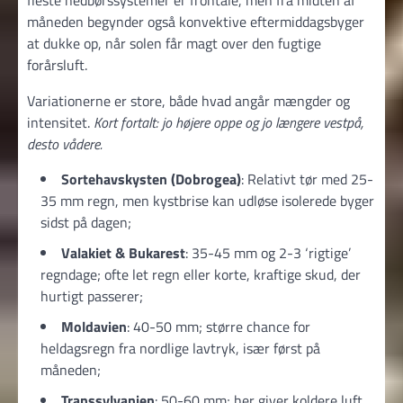
måneden begynder også konvektive eftermiddagsbyger
at dukke op, når solen får magt over den fugtige
forårsluft.
Variationerne er store, både hvad angår mængder og
intensitet.
Kort fortalt: jo højere oppe og jo længere vestpå,
desto vådere.
Sortehavskysten (Dobrogea)
: Relativt tør med 25-
35 mm regn, men kystbrise kan udløse isolerede byger
sidst på dagen;
Valakiet & Bukarest
: 35-45 mm og 2-3 ‘rigtige’
regndage; ofte let regn eller korte, kraftige skud, der
hurtigt passerer;
Moldavien
: 40-50 mm; større chance for
heldagsregn fra nordlige lavtryk, især først på
måneden;
Transsylvanien
: 50-60 mm; her giver koldere luft