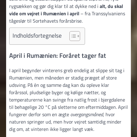
rygsækken og gør dig klar til at dykke ned i
alt, du skal
vide om vejret i Rumænien i april
– fra Transsylvaniens
tågeslør til Sortehavets forårsbrise.
Indholdsfortegnelse
April i Rumænien: Foråret tager fat
I april begynder vinterens greb endelig at slippe sit tag i
Rumænien, men måneden er stadig præget af store
udsving. På én og samme dag kan du opleve klar
forårssol, pludselige byger og kølige nætter, og
temperaturerne kan svinge fra natlig frost i bjergdalene
til behagelige 20 °C på sletterne om eftermiddagen. April
fungerer derfor som en ægte
overgangsmåned
, hvor
naturen springer ud, men hvor vejret samtidig minder
dig om, at vinteren ikke ligger langt væk.