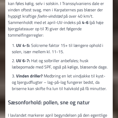
kan føles kølig, selv i solskin. I Transsylvaniens dale er
vinden oftest svag, men i Karpaternes pas blæser der
hyppigt kraftige
foehn-vindstød
på over 40 km/t.
Sammenholdt med et april-UV-indeks på
4-6
(på høje
bjergplateauer op til
7
) giver det følgende
tommelfingerregler:
UV 4-5:
Solcreme faktor 15+ til længere ophold i
solen, især mellem kl. 11-15.
UV 6-7:
Hat og solbriller anbefales; husk
læbepomade med SPF, også på kølige, blæsende dage.
Vinden driller?
Medbring en let vindjakke til kyst-
og bjergudflugter – lag-på-lag fungerer bedst, da
briserne kan skifte fra lun til halv­kold på få minutter.
Sæsonforhold: pollen, sne og natur
I lavlandet markerer april begyndelsen på den egentlige