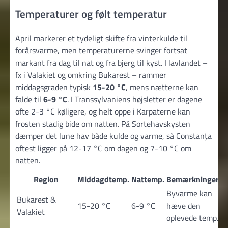
Temperaturer og følt temperatur
April markerer et tydeligt skifte fra vinterkulde til
forårsvarme, men temperaturerne svinger fortsat
markant fra dag til nat og fra bjerg til kyst. I lavlandet –
fx i Valakiet og omkring Bukarest – rammer
middagsgraden typisk
15-20 °C
, mens nætterne kan
falde til
6-9 °C
. I Transsylvaniens højsletter er dagene
ofte 2-3 °C køligere, og helt oppe i Karpaterne kan
frosten stadig bide om natten. På Sortehavskysten
dæmper det lune hav både kulde og varme, så Constanța
oftest ligger på 12-17 °C om dagen og 7-10 °C om
natten.
Region
Middagdtemp.
Nattemp.
Bemærkninger
Byvarme kan
Bukarest &
15-20 °C
6-9 °C
hæve den
Valakiet
oplevede temp.