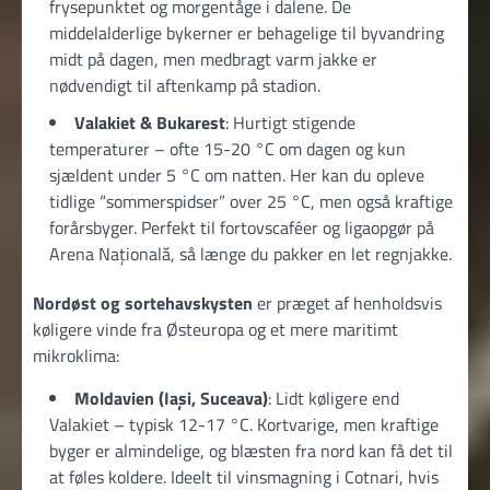
frysepunktet og morgen­tåge i dalene. De
middelalderlige bykerner er behagelige til byvandring
midt på dagen, men medbragt varm jakke er
nødvendigt til aften­kamp på stadion.
Valakiet & Bukarest
: Hurtigt stigende
temperaturer – ofte 15-20 °C om dagen og kun
sjældent under 5 °C om natten. Her kan du opleve
tidlige “sommerspidser” over 25 °C, men også kraftige
forårsbyger. Perfekt til fortovscaféer og ligaopgør på
Arena Națională, så længe du pakker en let regnjakke.
Nordøst og sortehavskysten
er præget af henholdsvis
køligere vinde fra Østeuropa og et mere maritimt
mikroklima:
Moldavien (Iași, Suceava)
: Lidt køligere end
Valakiet – typisk 12-17 °C. Kortvarige, men kraftige
byger er almindelige, og blæsten fra nord kan få det til
at føles koldere. Ideelt til vinsmagning i Cotnari, hvis