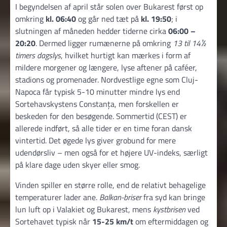
I begyndelsen af april står solen over Bukarest først op
omkring
kl. 06:40
og går ned tæt på
kl. 19:50
; i
slutningen af måneden hedder tiderne cirka
06:00 –
20:20
. Dermed ligger rumænerne på omkring
13 til 14½
timers dagslys
, hvilket hurtigt kan mærkes i form af
mildere morgener og længere, lyse aftener på caféer,
stadions og promenader. Nordvestlige egne som Cluj-
Napoca får typisk 5-10 minutter mindre lys end
Sortehavskystens Constanța, men forskellen er
beskeden for den besøgende. Sommertid (CEST) er
allerede indført, så alle tider er en time foran dansk
vintertid. Det øgede lys giver grobund for mere
udendørsliv – men også for et højere UV-indeks, særligt
på klare dage uden skyer eller smog.
Vinden spiller en større rolle, end de relativt behagelige
temperaturer lader ane.
Balkan-briser
fra syd kan bringe
lun luft op i Valakiet og Bukarest, mens
kystbrisen
ved
Sortehavet typisk når
15-25 km/t
om eftermiddagen og