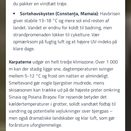
du pakker en vindtæt trøje.
Sortehavskysten (Constanța, Mamaia)
: Havbrisen
giver stabile 13-18 °C og mere sol end resten af
landet. Vandet er endnu for koldt til badning, men
strandpromenaden lokker til cykelture. Vær
opmærksom på fugtig luft og et højere UV-indeks på
klare dage.
Karpaterne
udgør en helt tredje klimazone. Over 1 000
m kan der stadig ligge sne, dagtemperaturen svinger
mellem 5-12 °C og frost om natten er almindeligt.
Smeltevand gør nogle bjergstier mudrede, mens
skisæsonen kan trække ud på de højeste pister omkring
Sinaia og Poiana Brașov. For rejsende betyder det
kældertemperaturer i grotter, solidt vandtæt fodtøj til
vandring og potentielle vejlukninger over bjergpas –
men også dramatiske landskaber og klar luft, som gør
forårsture uforglemmelige.