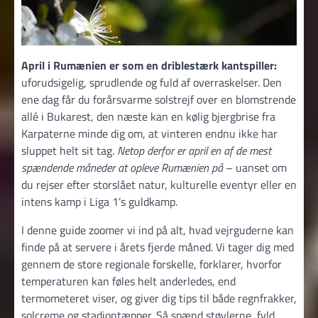
April i Rumænien er som en driblestærk kantspiller:
uforudsigelig, sprudlende og fuld af overraskelser. Den
ene dag får du forårsvarme solstrejf over en blomstrende
allé i Bukarest, den næste kan en kølig bjergbrise fra
Karpaterne minde dig om, at vinteren endnu ikke har
sluppet helt sit tag.
Netop derfor er april en af de mest
spændende måneder at opleve Rumænien på
– uanset om
du rejser efter storslået natur, kulturelle eventyr eller en
intens kamp i Liga 1’s guldkamp.
I denne guide zoomer vi ind på alt, hvad vejrguderne kan
finde på at servere i årets fjerde måned. Vi tager dig med
gennem de store regionale forskelle, forklarer, hvorfor
temperaturen kan føles helt anderledes, end
termometeret viser, og giver dig tips til både regnfrakker,
solcreme og stadiontæpper. Så spænd støvlerne, fyld