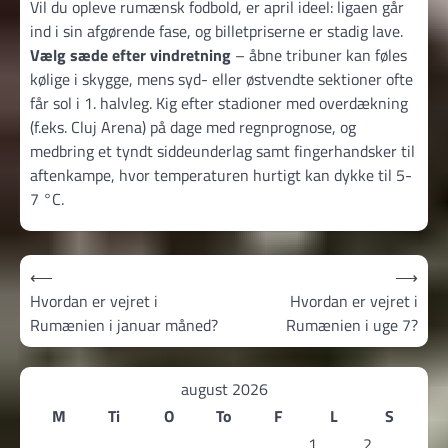
Vil du opleve rumænsk fodbold, er april ideel: ligaen går
ind i sin afgørende fase, og billetpriserne er stadig lave.
Vælg sæde efter vindretning
– åbne tribuner kan føles
kølige i skygge, mens syd- eller østvendte sektioner ofte
får sol i 1. halvleg. Kig efter stadioner med overdækning
(f.eks. Cluj Arena) på dage med regnprognose, og
medbring et tyndt siddeunderlag samt fingerhandsker til
aftenkampe, hvor temperaturen hurtigt kan dykke til 5-
7 °C.
Indlægsnavigation
⟵
⟶
Hvordan er vejret i
Hvordan er vejret i
Rumænien i januar måned?
Rumænien i uge 7?
august 2026
M
Ti
O
To
F
L
S
1
2