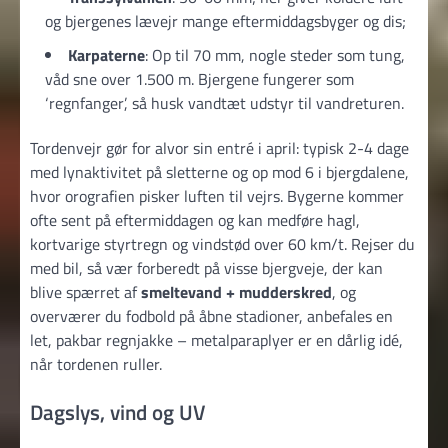
og bjergenes lævejr mange eftermiddagsbyger og dis;
Karpaterne
: Op til 70 mm, nogle steder som tung,
våd sne over 1.500 m. Bjergene fungerer som
‘regnfanger’, så husk vandtæt udstyr til vandreturen.
Tordenvejr gør for alvor sin entré i april: typisk 2-4 dage
med lynaktivitet på sletterne og op mod 6 i bjergdalene,
hvor orografien pisker luften til vejrs. Bygerne kommer
ofte sent på eftermiddagen og kan medføre hagl,
kortvarige styrtregn og vindstød over 60 km/t. Rejser du
med bil, så vær forberedt på visse bjergveje, der kan
blive spærret af
smeltevand + mudderskred
, og
overværer du fodbold på åbne stadioner, anbefales en
let, pakbar regnjakke – metalparaplyer er en dårlig idé,
når tordenen ruller.
Dagslys, vind og UV