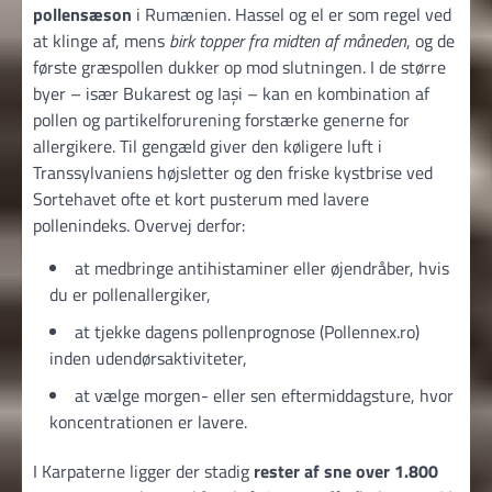
pollensæson
i Rumænien. Hassel og el er som regel ved
at klinge af, mens
birk topper fra midten af måneden
, og de
første græspollen dukker op mod slutningen. I de større
byer – især Bukarest og Iași – kan en kombination af
pollen og partikelforurening forstærke generne for
allergikere. Til gengæld giver den køligere luft i
Transsylvaniens højsletter og den friske kystbrise ved
Sortehavet ofte et kort pusterum med lavere
pollenindeks. Overvej derfor:
at medbringe antihistaminer eller øjendråber, hvis
du er pollenallergiker,
at tjekke dagens pollenprognose (Pollennex.ro)
inden udendørsaktiviteter,
at vælge morgen- eller sen eftermiddagsture, hvor
koncentrationen er lavere.
I Karpaterne ligger der stadig
rester af sne over 1.800