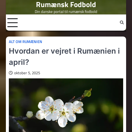
Rumænsk Fodbold
Skip
to
Din danske portal til rumænsk fodbold
content
ALT OM RUMÆNIEN
Hvordan er vejret i Rumænien i
april?
oktober 5, 2025