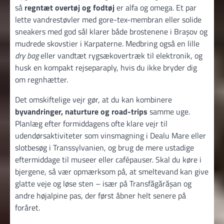
så
regntæt overtøj og fodtøj
er alfa og omega. Et par
lette vandrestøvler med gore-tex-membran eller solide
sneakers med god sål klarer både brostenene i Braşov og
mudrede skovstier i Karpaterne. Medbring også en lille
dry bag
eller vandtæt rygsækovertræk til elektronik, og
husk en kompakt rejseparaply, hvis du ikke bryder dig
om regnhætter.
Det omskiftelige vejr gør, at du kan kombinere
byvandringer, naturture og road-trips
samme uge.
Planlæg efter formiddagens ofte klare vejr til
udendørsaktiviteter som vinsmagning i Dealu Mare eller
slotbesøg i Transsylvanien, og brug de mere ustadige
eftermiddage til museer eller cafépauser. Skal du køre i
bjergene, så vær opmærksom på, at smeltevand kan give
glatte veje og løse sten – især på Transfăgărășan og
andre højalpine pas, der først åbner helt senere på
foråret.