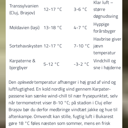
Klar luft –
Transsylvanien
12-17 °C
3-6 °C
større
(Cluj, Brașov)
døgnudsving
Hyppige
Moldavien (Iași)
13-18 °C
4-7 °C
forårsbyger
Havbrise giver
Sortehavskysten
12-17 °C
7-10 °C
jævn
temperatur
Karpaterne &
Vindchill og
5-12 °C
-3-2 °C
bjergbyer
sne i højderne
Den
oplevede
temperatur afhænger i høj grad af vind og
luftfugtighed. En kold nordlig vind gennem Karpater-
passene kan sænke wind-chill til nær frysepunktet, selv
når termometret viser 8-10 °C; på stadion i Cluj eller
Brașov bør du derfor medbringe vindtæt jakke og hue til
aften­kampe. Omvendt kan stille, fugtig luft i Bukarest
gøre 18 °C føles næsten som sommer, mens en frisk