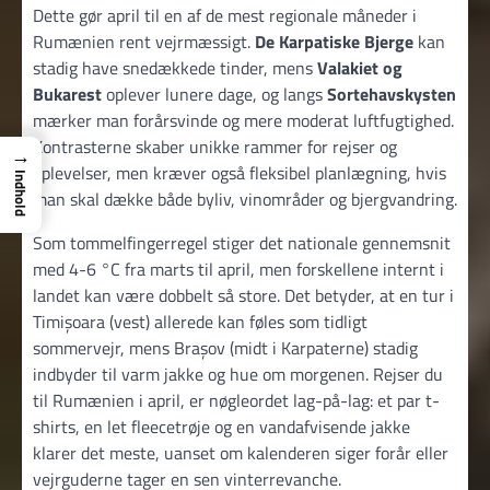
Dette gør april til en af de mest regionale måneder i
Rumænien rent vejrmæssigt.
De Karpatiske Bjerge
kan
stadig have snedækkede tinder, mens
Valakiet og
Bukarest
oplever lunere dage, og langs
Sortehavskysten
mærker man forårsvinde og mere moderat luftfugtighed.
Kontrasterne skaber unikke rammer for rejser og
→
oplevelser, men kræver også fleksibel planlægning, hvis
Indhold
man skal dække både byliv, vinområder og bjergvandring.
Som tommelfingerregel stiger det nationale gennemsnit
med 4-6 °C fra marts til april, men forskellene internt i
landet kan være dobbelt så store. Det betyder, at en tur i
Timișoara (vest) allerede kan føles som tidligt
sommervejr, mens Brașov (midt i Karpaterne) stadig
indbyder til varm jakke og hue om morgenen. Rejser du
til Rumænien i april, er nøgleordet lag-på-lag: et par t-
shirts, en let fleecetrøje og en vandafvisende jakke
klarer det meste, uanset om kalenderen siger forår eller
vejrguderne tager en sen vinterrevanche.