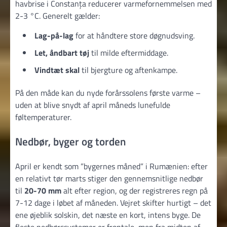
havbrise i Constanța reducerer varmefornemmelsen med
2-3 °C. Generelt gælder:
Lag-på-lag
for at håndtere store døgnudsving.
Let, åndbart tøj
til milde eftermiddage.
Vindtæt skal
til bjergture og aftenkampe.
På den måde kan du nyde forårssolens første varme –
uden at blive snydt af april måneds lunefulde
føltemperaturer.
Nedbør, byger og torden
April er kendt som ”bygernes måned” i Rumænien: efter
en relativt tør marts stiger den gennemsnitlige nedbør
til
20-70 mm
alt efter region, og der registreres regn på
7-12 dage i løbet af måneden. Vejret skifter hurtigt – det
ene øjeblik solskin, det næste en kort, intens byge. De
fleste nedbørssystemer er frontale, men fra midten af