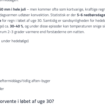
0 mm i hele juli
– men kommer ofte som kortvarige, kraftige reg
r dagvarmen udløser konvektion. Statistisk er der
5-6 nedbørsdag
e
for regn i løbet af uge 30. Samtidig er sandsynligheden for hedeb
ge) ca.
30-40 %
, og under disse episoder kan temperaturen snige s
trum 2-3 grader varmere end forstæderne om natten.
 under hedebølge)
 eftermiddags/tidlig aften-byger
der
rvente i løbet af uge 30?