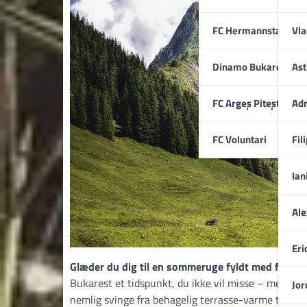
FC Hermannstadt
Vla
Dinamo Bukarest
Ast
FC Argeș Pitești
Adr
FC Voluntari
Fil
Ian
Ale
Eri
Glæder du dig til en sommeruge fyldt med fodbol
Bukarest et tidspunkt, du ikke vil misse – men det
Jor
nemlig svinge fra behagelig terrasse-varme til hede, 