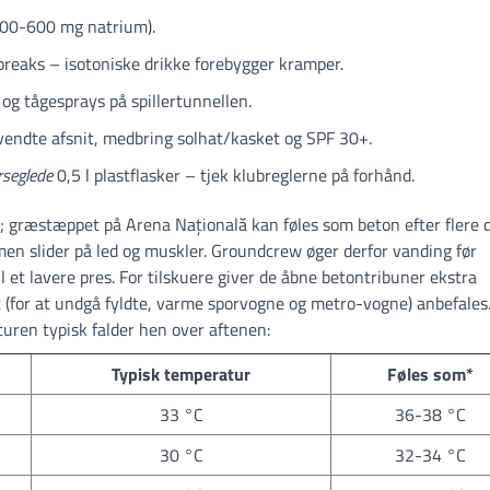
 400-600 mg natrium).
breaks – isotoniske drikke forebygger kramper.
 og tågesprays på spillertunnellen.
tvendte afsnit, medbring solhat/kasket og SPF 30+.
rseglede
0,5 l plastflasker – tjek klubreglerne på forhånd.
; græstæppet på Arena Națională kan føles som beton efter flere 
men slider på led og muskler. Groundcrew øger derfor vanding før
 et lavere pres. For tilskuere giver de åbne betontribuner ekstra
st (for at undgå fyldte, varme sporvogne og metro-vogne) anbefales
uren typisk falder hen over aftenen:
Typisk temperatur
Føles som*
33 °C
36-38 °C
30 °C
32-34 °C