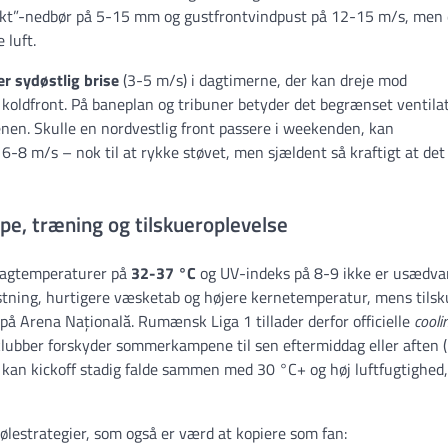
fekt”-nedbør på 5-15 mm og gustfrontvindpust på 12-15 m/s, men
 luft.
ler sydøstlig brise
(3-5 m/s) i dagtimerne, der kan dreje mod
 koldfront. På baneplan og tribuner betyder det begrænset ventilat
en. Skulle en nordvestlig front passere i weekenden, kan
6-8 m/s – nok til at rykke støvet, men sjældent så kraftigt at det
pe, træning og tilskueroplevelse
 dagtemperaturer på
32-37 °C
og UV-indeks på 8-9 ikke er usædvan
stning, hurtigere væsketab og højere kerne­temperatur, mens tils
r på Arena Națională. Rumænsk Liga 1 tillader derfor officielle
cooli
klubber forskyder sommerkampene til sen eftermiddag eller aften (
 kan kickoff stadig falde sammen med 30 °C+ og høj luftfugtighed,
ølestrategier, som også er værd at kopiere som fan: