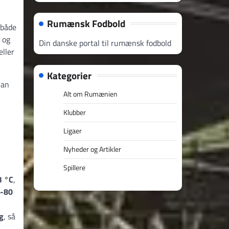
Rumænsk Fodbold
 både
 og
Din danske portal til rumænsk fodbold
eller
Kategorier
an
Alt om Rumænien
Klubber
Ligaer
Nyheder og Artikler
Spillere
3 °C
,
-80
g
, så