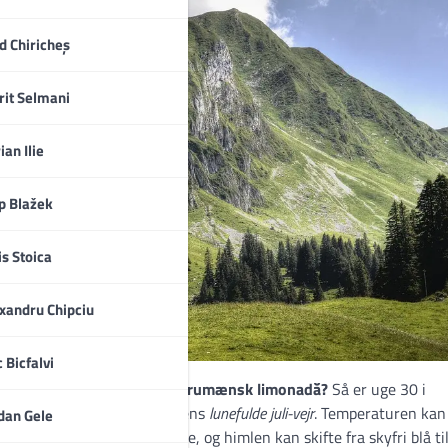
d Chiricheș
rit Selmani
ian Ilie
ip Blažek
is Stoica
xandru Chipciu
c Bicfalvi
d, folklore og forfriskende rumænsk limonadă?
Så er uge 30 i
 kræver, at du kender til byens
lunefulde juli-vejr
. Temperaturen kan
dan Gele
der får asfalten til at blafre, og himlen kan skifte fra skyfri blå ti