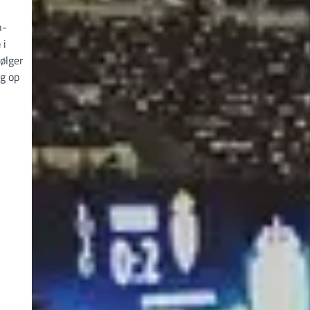
n-
e
i
ølger
ig op