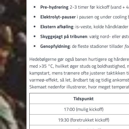
Pre-hydrering
2-3 timer før kickoff (vand +
Elektrolyt-pauser
i pausen og under cooling 
Ekstern afkøling
: is-veste, kolde håndklæder
Skyggejagt på tribunen
: vælg nord- eller øs
Genopfyldning
: de fleste stadioner tillader
fo
Hedebølgerne gør også banen hurtigere og hårdere
med >35 °C, hvilket øger studs og boldhastighed, 
kampstart, mens trænere ofte justerer taktikken til
varmeø-effekt, så let, åndbart tøj og tidlig ankom
Skemaet nedenfor illustrerer, hvor meget temperat
Tidspunkt
17:00 (mulig kickoff)
19:30 (foretrukket kickoff)