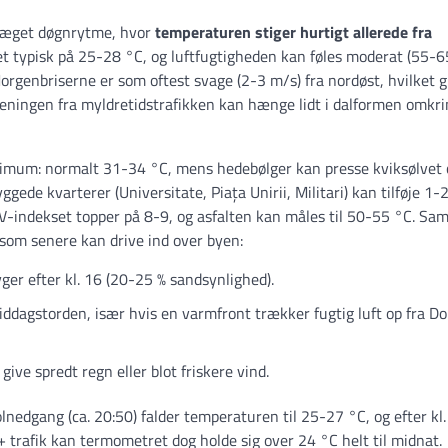
præget døgnrytme, hvor
temperaturen stiger hurtigt allerede fra
et typisk på 25-28 °C, og luftfugtigheden kan føles moderat (55-65
Morgenbriserne er som oftest svage (2-3 m/s) fra nordøst, hvilket g
reningen fra myldretidstrafikken kan hænge lidt i dalformen omkr
mum: normalt 31-34 °C, mens hedebølger kan presse kviksølvet 
gede kvarterer (Universitate, Piața Unirii, Militari) kan tilføje 1-2
V-indekset topper på 8-9, og asfalten kan måles til 50-55 °C. Sam
som senere kan drive ind over byen:
ger efter kl. 16 (20-25 % sandsynlighed).
rmiddagstorden, især hvis en varmfront trækker fugtig luft op fra D
ive spredt regn eller blot friskere vind.
nedgang (ca. 20:50) falder temperaturen til 25-27 °C, og efter kl.
 trafik kan termometret dog holde sig over 24 °C helt til midnat.