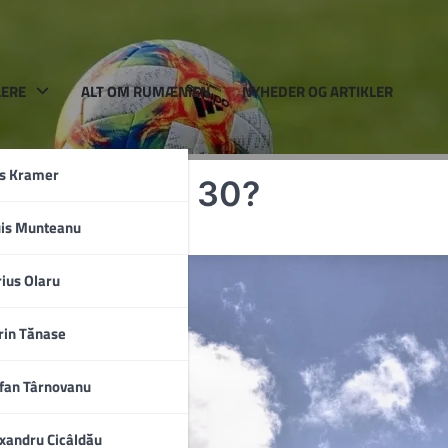
LERE
ALT OM RUMÆNIEN
NYHEDER OG ARTIKLER
rs Kramer
ukarest i uge 30?
uis Munteanu
a
ius Olaru
rin Tănase
fan Târnovanu
xandru Cicâldău