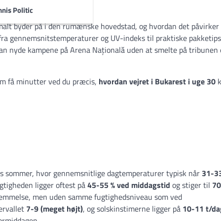
nis Politic
ormalt byder på i den rumænske hovedstad, og hvordan det påvirker
lt fra gennemsnitstemperaturer og UV-indeks til praktiske pakketips
 kan nyde kampene på Arena Națională uden at smelte på tribunen 
om få minutter ved du præcis,
hvordan vejret i Bukarest i uge 30
k
s sommer, hvor gennemsnitlige dagtemperaturer typisk når
31-3
ugtigheden ligger oftest på
45-55 % ved middagstid
og stiger til
70
fornemmelse, men uden samme fugtighedsniveau som ved
ervallet
7-9 (meget højt)
, og solskinstimerne ligger på
10-11 t/da
formiddagen.