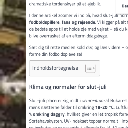
dramatiske tordenskyer på et øjeblik.
Den
I denne artikel zoomer vi ind på, hvad slut-juli n
fodboldspillere, fans og rejsende
. Vi kigger på a
de bedste apps til at holde øje med vejret – så du
blive overrasket af en eftermiddagsbyge.
Sæt dig til rette med en kold
ciuc
, og læs videre – 
forme din fodboldoplevelse!
Indholdsfortegnelse
Klima og normaler for slut-juli
Slut-juli placerer sig midt i
veracentrum
af Bukarest
mens nætterne falder til omkring
18-20 °C
. Luftf
% omkring daggry
, hvilket giver en let tropisk 
Sortehavskysten. UV-indekset topper normalt i int
solbeskyttelse er essentielt allerede fra kl. 10 om 