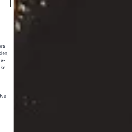
bre
olen,
UV-
kke
ive