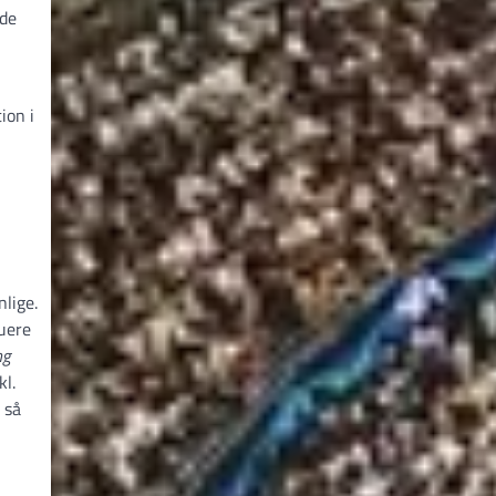
 de
ion i
lige.
kuere
ng
kl.
 så