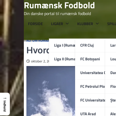
Rumænsk Fodbold
Skip
to
Din danske portal til rumænsk fodbold
content
FORSIDE
LIGAER
KLUBBER
SPIL
ALT OM RUMÆNIEN
Liga I (Rumænien)
CFR Cluj
La
Hvordan er vejret i B
Liga II (Rumænien)
FC Botoșani
Lo
oktober 2, 2025
Universitatea Craiov
Dar
FC Petrolul Ploiești
Flo
→
FC Universitatea Cluj
Ște
Indhold
UTA Arad
Ale