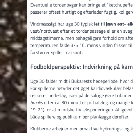
Eventuelle tordenbyger kan bringe et “ketchupef
passerer oftest hurtigt og efterlader fugtig, køligere
Vindmæssigt har uge 30 typisk
let til jævn øst- el
vest/nordvest efter et tordenpassage eller en svag
middagstimerne, men behageligere forhold om aften
temperaturen falde 3-5 °C, mens vinden frisker til 
forstyrrer spillet markant.
Fodboldperspektiv: Indvirkning på kam
Uge 30 falder midt i Bukarests hedeperiode, hvor
For spillerne betyder det øget kardiovaskulær bela
risikerer hedeslag, især på de solrige øvre tribune
breaks
efter ca. 30 minutter pr. halvleg, og mange 
19-21) for at mindske UV-eksponeringen. Alligevel
både spillere og publikum bør planlægge derefter.
Klubberne arbejder med proaktive hydrerings- og k