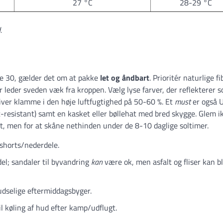
27 °C
28-29 °C
.
e 30, gælder det om at pakke
let og åndbart
. Prioritér naturlige fi
r leder sveden væk fra kroppen. Vælg lyse farver, der reflekterer s
iver klamme i den høje luftfugtighed på 50-60 %. Et
must
er også 
-resistant) samt en kasket eller bøllehat med bred skygge. Glem i
rt, men for at skåne nethinden under de 8-10 daglige soltimer.
 shorts/nederdele.
el; sandaler til byvandring
kan
være ok, men asfalt og fliser kan bl
ludselige eftermiddagsbyger.
il køling af hud efter kamp/udflugt.