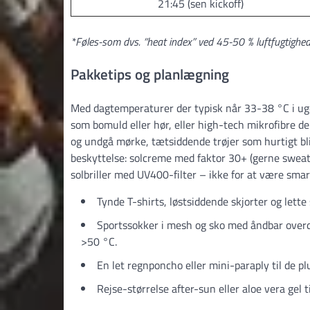
21:45 (sen kickoff)
*Føles-som dvs. “heat index” ved 45-50 % luftfugtighed
Pakketips og planlægning
Med dagtemperaturer der typisk når 33-38 °C i ug
som bomuld eller hør, eller high-tech mikrofibre de
og undgå mørke, tætsiddende trøjer som hurtigt bl
beskyttelse: solcreme med faktor 30+ (gerne sweat
solbriller med UV400-filter – ikke for at være sma
Tynde T-shirts, løstsiddende skjorter og lette
Sportssokker i mesh og sko med åndbar overd
>50 °C.
En let regnponcho eller mini-paraply til de p
Rejse-størrelse after-sun eller aloe vera gel t