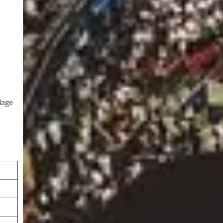
dage
.