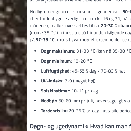
Nedbøren er generelt sparsom – i gennemsnit
50-6
eller tordenbyger, særligt mellem kl. 16 og 21, nå
måneden, hvilket oversættes til ca.
20-30 % chanc
(max ≥ 35 °C i mindst tre på hinanden følgende da
på
37-38 °C
, mens byvarmeø-effekten holder cen
Døgnmaksimum:
31-33 °C (kan nå 35-38 °C
Døgnminimum:
18-20 °C
Luftfugtighed:
45-55 % dag / 70-80 % nat
UV-indeks:
7-9 (meget høj)
Solskinstimer:
10-11 pr. dag
Nedbør:
50-60 mm pr. juli, hovedsageligt via
Tordenrisiko:
20-25 % pr. dag i ustabile perio
Døgn- og ugedynamik: Hvad kan man fo