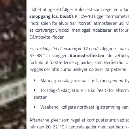
I løbet af uge 30 følger Bukarest som regel en ud
solopgang (ca. 05:50)
. Kl. 09-10 ligger termometr
indtil solen for alvor har “tørret” atmosfæren ud. 
et kortvarigt vindkøl, men også indebærer, at foru
Dâmbovița-floden.
Fra
middagstid til omkring kl. 17
opnås døgnets maksi
37-38 °C i skyggen.
Varmeø-effekten
i de tætbebyg
forhold til forstæderne og parker som Herăstrău. U
bygges der ofte cumulusskyer op over Karpaterne, 
Mandag-onsdag: normalt tørt, men
pop-up
-by
Torsdag-fredag: større risiko (40 %) for efte
sletten.
Weekend: køligere nordvestlig strømning kan g
Aftenerne giver som regel et kort pusterum; ved sol
når den 20-22 °C. I centrale gader med tæt beton +