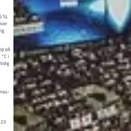
 %),
iver
ing
op på
 °C i
tidig
onau-
 23