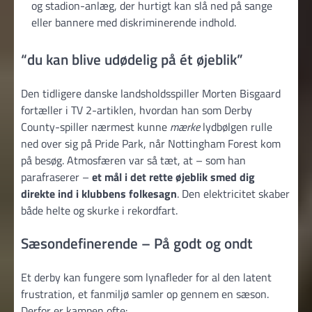
og stadion-anlæg, der hurtigt kan slå ned på sange
eller bannere med diskriminerende indhold.
“du kan blive udødelig på ét øjeblik”
Den tidligere danske landsholdsspiller Morten Bisgaard
fortæller i TV 2-artiklen, hvordan han som Derby
County-spiller nærmest kunne
mærke
lydbølgen rulle
ned over sig på Pride Park, når Nottingham Forest kom
på besøg. Atmosfæren var så tæt, at – som han
parafraserer –
et mål i det rette øjeblik smed dig
direkte ind i klubbens folkesagn
. Den elektricitet skaber
både helte og skurke i rekordfart.
Sæsondefinerende – På godt og ondt
Et derby kan fungere som lynafleder for al den latent
frustration, et fanmiljø samler op gennem en sæson.
Derfor er kampen ofte: