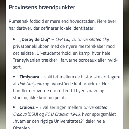
Provinsens brændpunkter
Rumænsk fodbold er mere end hovedstaden. Flere byer
har derbyer, der definerer lokale identiteter:
„Derby de Cluj”
–
CFR Cluj vs. Universitatea Cluj
:
privatbaneklubben med de nyere mesterskaber mod
det ældste „U”-studenterhold; en kamp, hvor hele
Transylvanien trækker i farverne bordeaux eller hvid-
sort.
Timișoara
– splittet mellem de historiske arvtagere
af
Poli Timișoara
og nyopståede klubprojekter. Her
handler derbyerne om retten til byens navn og
stadion, ikke kun om point.
Craiova
– rivaliseringen mellem
Universitatea
Craiova
(CSU) og
FC U Craiova 1948
, hvor spørgsmålet
„hvem er den rigtige Universitatea?” deler hele
Oltenien.