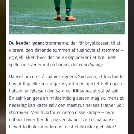
Du kender lyden:
trommerne, der får brystkassen til at
vibrere, den dirrende summen af tusindvis af stemmer –
og øjeblikket, hvor det hele eksploderer i et brøl, idet
spillerne træder ind på banen.
Det er derby-dag.
Uanset om du står på Vestegnens Sydsiden, i Clujs hvide
hav af flag eller foran fjernsynet med hjertet helt oppe i
halsen, er følelsen den samme:
Alt
synes at stå på spil.
En sejr kan gøre en middelmådig sæson magisk, mens et
nederlag kan kaste selv den mest rutinerede træner ud i
stormvejr. Men hvorfor er netop disse kampe – hvor
naboer bliver fjender, og venskaber sættes på pause –
blevet fodboldkalenderens mest elektriske øjeblikke?