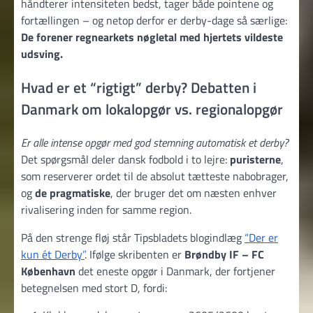
håndterer intensiteten bedst, tager både pointene og
fortællingen – og netop derfor er derby-dage så særlige:
De forener regnearkets nøgletal med hjertets vildeste
udsving.
Hvad er et “rigtigt” derby? Debatten i
Danmark om lokalopgør vs. regionalopgør
Er alle intense opgør med god stemning automatisk et derby?
Det spørgsmål deler dansk fodbold i to lejre:
puristerne
,
som reserverer ordet til de absolut tætteste nabobrager,
og
de pragmatiske
, der bruger det om næsten enhver
rivalisering inden for samme region.
På den strenge fløj står Tipsbladets blogindlæg
“Der er
kun ét Derby”
. Ifølge skribenten er
Brøndby IF – FC
København
det eneste opgør i Danmark, der fortjener
betegnelsen med stort D, fordi: