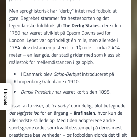
Men sproghistorisk har “derby” intet med fodbold at
gøre. Begrebet stammer fra hestesporten og det
legendariske fuldblodsløb
The Derby Stakes
, der siden
1780 har været afviklet på Epsom Downs syd for
London. Løbet var oprindeligt én mile, men allerede i
1784 blev distancen justeret til 1½ mile – cirka 2.414
meter – en længde, der stadig rider med som klassisk
målestok for mellemdistancen i galopløb.
I Danmark blev
Galop-Derbyet
introduceret på
Klampenborg Galopbane i 1910.
→
Dansk Travderby
har været kørt siden 1898.
Indhold
Disse fakta viser, at
“et derby”
oprindeligt blot betegnede
det vigtigste løb
for en årgang –
årsfinalen
, hvor kun de
allerbedste stillede op. Med tiden adopterede andre
sportsgrene ordet som kvalitetsstempel på deres mest
prestigiøse begivenheder – og fodbolden gjorde det til sit