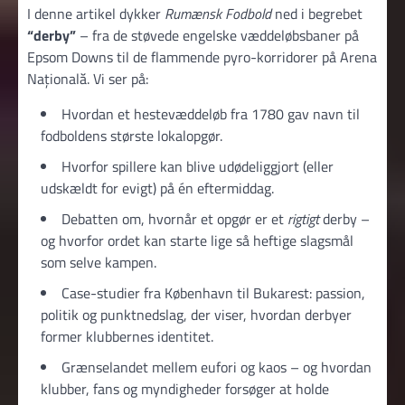
I denne artikel dykker
Rumænsk Fodbold
ned i begrebet
“derby”
– fra de støvede engelske væddeløbsbaner på
Epsom Downs til de flammende pyro-korridorer på Arena
Națională. Vi ser på:
Hvordan et hestevæddeløb fra 1780 gav navn til
fodboldens største lokalopgør.
Hvorfor spillere kan blive udødeliggjort (eller
udskældt for evigt) på én eftermiddag.
Debatten om, hvornår et opgør er et
rigtigt
derby –
og hvorfor ordet kan starte lige så heftige slagsmål
som selve kampen.
Case-studier fra København til Bukarest: passion,
politik og punktnedslag, der viser, hvordan derbyer
former klubbernes identitet.
Grænselandet mellem eufori og kaos – og hvordan
klubber, fans og myndigheder forsøger at holde