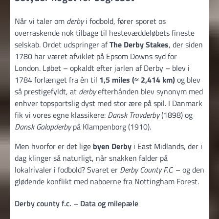
Når vi taler om
derby
i fodbold, fører sporet os
overraskende nok tilbage til hestevæddeløbets fineste
selskab. Ordet udspringer af
The Derby Stakes
, der siden
1780 har været afviklet på Epsom Downs syd for
London. Løbet – opkaldt efter jarlen af Derby – blev i
1784 forlænget fra én til
1,5 miles (≈ 2,414 km)
og blev
så prestigefyldt, at
derby
efterhånden blev synonym med
enhver topsportslig dyst med stor ære på spil. I Danmark
fik vi vores egne klassikere:
Dansk Travderby
(1898) og
Dansk Galopderby
på Klampenborg (1910).
Men hvorfor er det lige
byen Derby
i East Midlands, der i
dag klinger så naturligt, når snakken falder på
lokalrivaler i fodbold? Svaret er
Derby County F.C.
– og den
glødende konflikt med naboerne fra Nottingham Forest.
Derby county f.c. – Data og milepæle