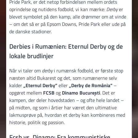
Pride Park, er det netop forbindelsen mellem ordets
oprindelse og nutidens fodbold, vi kan mærke:
Derby
er
blevet symbolet på den kamp, alle drømmer om at vinde
– om det så er på Epsom Downs, Pride Park eller ude på
de danske stadioner.
Derbies i Rumænien: Eternul Derby og de
lokale brudlinjer
Når vi taler om
derby
i rumænsk fodbold, er første stop
næsten altid Bukarest og det, som rumænerne selv
kalder
„Eternul Derby”
eller
„Derby de România”
–
opgøret mellem
FCSB
og
Dinamo București
. Det er
kampen, der deler hovedstaden – og ofte hele landet –
på midten, og som i årtier har været den ultimative
lakmusprøve på, hvordan et derby kan kombineres med
historie, politik og passion.
Fcsb vs. Dinamo: Fra kommunistiske