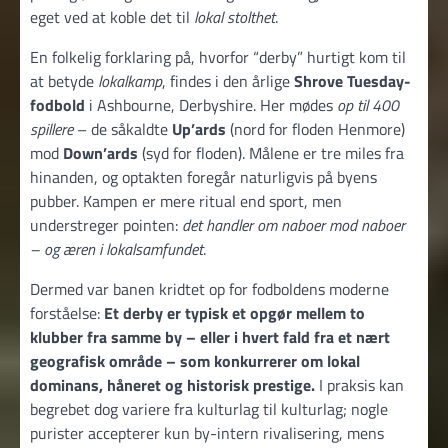
eget ved at koble det til
lokal stolthet
.
En folkelig forklaring på, hvorfor “derby” hurtigt kom til
at betyde
lokalkamp
, findes i den årlige
Shrove Tuesday-
fodbold
i Ashbourne, Derbyshire. Her mødes
op til 400
spillere
– de såkaldte
Up’ards
(nord for floden Henmore)
mod
Down’ards
(syd for floden). Målene er tre miles fra
hinanden, og optakten foregår naturligvis på byens
pubber. Kampen er mere ritual end sport, men
understreger pointen:
det handler om naboer mod naboer
– og æren i lokalsamfundet
.
Dermed var banen kridtet op for fodboldens moderne
forståelse:
Et derby er typisk et opgør mellem to
klubber fra samme by – eller i hvert fald fra et nært
geografisk område – som konkurrerer om lokal
dominans, håneret og historisk prestige.
I praksis kan
begrebet dog variere fra kulturlag til kulturlag; nogle
purister accepterer kun by-intern rivalisering, mens