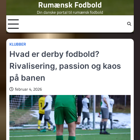
Rumænsk Fodbold
Skip
to
Din danske portal til rumænsk fodbold
content
KLUBBER
Hvad er derby fodbold?
Rivalisering, passion og kaos
på banen
februar 4, 2026