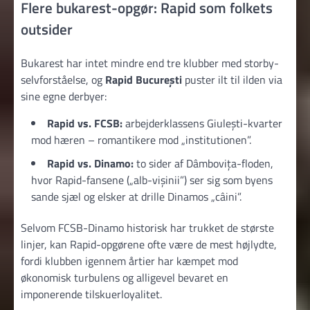
Flere bukarest-opgør: Rapid som folkets
outsider
Bukarest har intet mindre end tre klubber med storby-
selvforståelse, og
Rapid București
puster ilt til ilden via
sine egne derbyer:
Rapid vs. FCSB:
arbejderklassens Giulești-kvarter
mod hæren – romantikere mod „institutionen”.
Rapid vs. Dinamo:
to sider af Dâmbovița-floden,
hvor Rapid-fansene („alb-vișinii”) ser sig som byens
sande sjæl og elsker at drille Dinamos „câini”.
Selvom FCSB-Dinamo historisk har trukket de største
linjer, kan Rapid-opgørene ofte være de mest højlydte,
fordi klubben igennem årtier har kæmpet mod
økonomisk turbulens og alligevel bevaret en
imponerende tilskuerloyalitet.