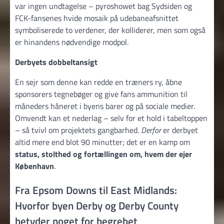
var ingen undtagelse – pyroshowet bag Sydsiden og
FCK-fansenes hvide mosaik på udebaneafsnittet
symboliserede to verdener, der kolliderer, men som også
er hinandens nødvendige modpol.
Derbyets dobbeltansigt
En sejr som denne kan redde en træners ry, åbne
sponsorers tegnebøger og give fans ammunition til
måneders håneret i byens barer og på sociale medier.
Omvendt kan et nederlag – selv for et hold i tabeltoppen
– så tvivl om projektets gangbarhed.
Derfor
er derbyet
altid mere end blot 90 minutter; det er en kamp om
status, stolthed og fortællingen om, hvem der ejer
København
.
Fra Epsom Downs til East Midlands:
Hvorfor byen Derby og Derby County
betyder noget for begrebet