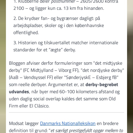
Klubberne deler
postnummer
– 2605/2600 kontra
2100 – og ligger kun ca. 13 km fra hinanden.
De krydser fan- og bygrænser dagligt: på
arbejdspladser, skoler og i den københavnske
offentlighed.
Historien og tilskuertallet matcher internationale
standarder for et “ægte” derby.
Bloggen afviser derfor formuleringer som
det midtjyske
derby
(FC Midtjylland – Viborg FF),
det nordjyske derby
(AaB – Vendsyssel FF) eller
SønderjyskE – Esbjerg fB
som reelle derbyer. Argumentet er, at
derby-begrebet
udvandes
, når byer med 60-100 kilometers afstand og
uden daglig social overlap kaldes det samme som Old
Firm eller El Clásico.
Modsat lægger
Danmarks Nationalleksikon
en bredere
definition til grund:
et særligt prestigefyldt opgør mellem to