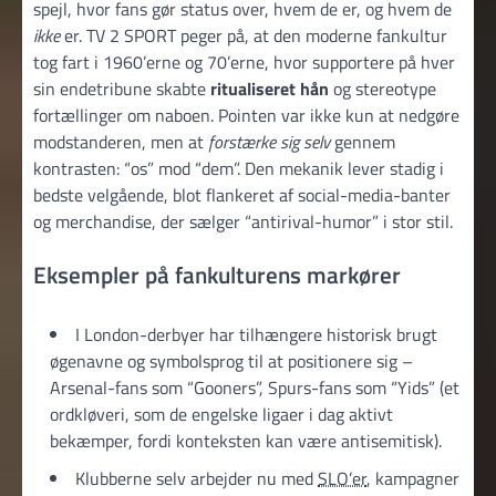
spejl, hvor fans gør status over, hvem de er, og hvem de
ikke
er. TV 2 SPORT peger på, at den moderne fankultur
tog fart i 1960’erne og 70’erne, hvor supportere på hver
sin endetribune skabte
ritualiseret hån
og stereotype
fortællinger om naboen. Pointen var ikke kun at nedgøre
modstanderen, men at
forstærke sig selv
gennem
kontrasten: “os” mod “dem”. Den mekanik lever stadig i
bedste velgående, blot flankeret af social-media-banter
og merchandise, der sælger “antirival-humor” i stor stil.
Eksempler på fankulturens markører
I London-derbyer har tilhængere historisk brugt
øgenavne og symbolsprog til at positionere sig –
Arsenal-fans som “Gooners”, Spurs-fans som “Yids” (et
ordkløveri, som de engelske ligaer i dag aktivt
bekæmper, fordi konteksten kan være antisemitisk).
Klubberne selv arbejder nu med
SLO’er
, kampagner