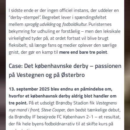
I sidste ende er der ingen officiel instans, der uddeler en
“derby-stempel”. Begrebet lever i spændingsfeltet
mellem
sproglig udvikling
og
fodboldkultur
. Puristernes
bekymring for udhuling er forståelig – men den leksikale
virkelighed tyder på, at ordet fortsat vil blive brugt
fleksibelt, så længe fans og medier oplever den særlige
gnist, der gør en kamp til
mere end bare tre point
.
Case: Det københavnske derby – passionen
på Vestegnen og på Østerbro
13. september 2025 blev endnu en påmindelse om,
hvorfor et københavnsk derby aldrig blot handler om
tre point.
På et udsolgt Brøndby Stadion fik
Vestegnens
nye mand i front, Steve Cooper
, den bedst tænkelige debut,
da Brøndby IF besejrede FC København 2-1 – et resultat,
der fik hele byens fodboldnarrativ til at skifte kurs på