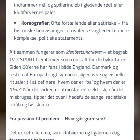
indrammer mål og spillerindløb i glødende rødt eller
klubfarvernes palet.
Koreografier
: Ofte fortællende eller satiriske – fra
historiske henvisninger til rivalens svagheder til mere
komplekse, politiske statements.
Alt sammen fungerer som
identitetsmarkører
– et begreb
TV 2 SPORT fremhæver som centralt for derbykulturen.
Siden 60’erne har fans i både England, Danmark og
resten af Europa brugt symboler, øgenavne og visuelle
ritualer til at definere, hvem der er
“os”
og hvem der er
“dem”
. Når det virker, er atmosfæren elektrisk; når det
misbruges, tipper det over i hadefulde sange, racistiske
tilråb og fysisk uro.
Fra passion til problem – Hvor går grænsen?
Det er det dilemma, som klubberne og ligaerne i dag