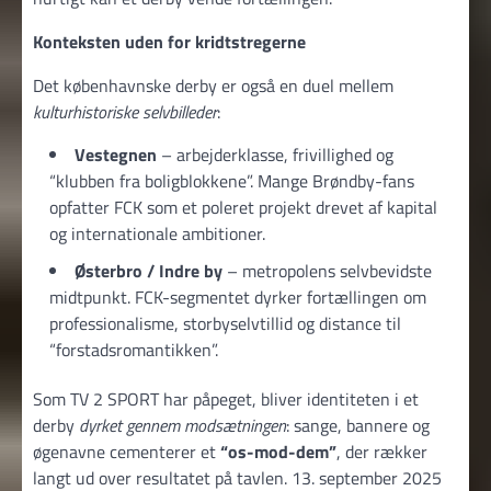
Konteksten uden for kridtstregerne
Det københavnske derby er også en duel mellem
kulturhistoriske selvbilleder
:
Vestegnen
– arbejderklasse, frivillighed og
“klubben fra boligblokkene”. Mange Brøndby-fans
opfatter FCK som et poleret projekt drevet af kapital
og internationale ambitioner.
Østerbro / Indre by
– metropolens selvbevidste
midtpunkt. FCK-segmentet dyrker fortællingen om
professionalisme, storbyselvtillid og distance til
“forstadsromantikken”.
Som TV 2 SPORT har påpeget, bliver identiteten i et
derby
dyrket gennem modsætningen
: sange, bannere og
øgenavne cementerer et
“os-mod-dem”
, der rækker
langt ud over resultatet på tavlen. 13. september 2025