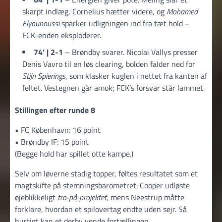
skarpt indlæg, Cornelius hætter videre, og
Mohamed
Elyounoussi
sparker udligningen ind fra tæt hold –
FCK-enden eksploderer.
74’ | 2-1
– Brøndby svarer. Nicolai Vallys presser
Denis Vavro til en løs clearing, bolden falder ned for
Stijn Spierings
, som klasker kuglen i nettet fra kanten af
feltet. Vestegnen går amok; FCK’s forsvar står lammet.
Stillingen efter runde 8
• FC København: 16 point
• Brøndby IF: 15 point
(Begge hold har spillet otte kampe.)
Selv om løverne stadig topper, føltes resultatet som et
magtskifte på stemningsbarometret: Cooper udløste
øjeblikkeligt
tro-på-projektet
, mens Neestrup måtte
forklare, hvordan et spilovertag endte uden sejr. Så
hurtigt kan et derby vende fortællingen.