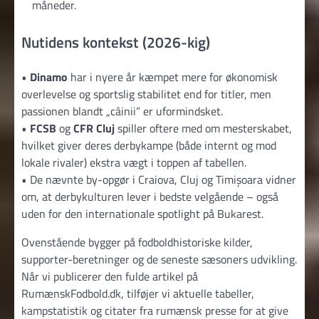
måneder.
Nutidens kontekst (2026-kig)
•
Dinamo
har i nyere år kæmpet mere for økonomisk
overlevelse og sportslig stabilitet end for titler, men
passionen blandt „câinii” er uformindsket.
•
FCSB
og
CFR Cluj
spiller oftere med om mesterskabet,
hvilket giver deres derbykampe (både internt og mod
lokale rivaler) ekstra vægt i toppen af tabellen.
• De nævnte by-opgør i Craiova, Cluj og Timișoara vidner
om, at derbykulturen lever i bedste velgående – også
uden for den internationale spotlight på Bukarest.
Ovenstående bygger på fodboldhistoriske kilder,
supporter-beretninger og de seneste sæsoners udvikling.
Når vi publicerer den fulde artikel på
RumænskFodbold.dk, tilføjer vi aktuelle tabeller,
kampstatistik og citater fra rumænsk presse for at give