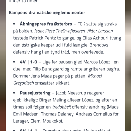
under to timer.
Kampens dramatiske nøglemomenter
Åbningspres fra Østerbro
– FCK satte sig straks
på bolden.
Isaac Kiese Thelin-afløseren Viktor Larsson
testede Patrick Pentz to gange, og Elias Achouri tvang
den østrigske keeper ud i fuld længde. Brøndbys
defensiv hang i en tynd tråd, men overlevede.
44’ | 1-0
– Lige før pausen gled Marcos López i en
duel med Filip Bundgaard og ramte angriberen bagfra.
Dommer Jens Maae peger på pletten;
Michael
Gregoritsch
omsætter sikkert.
Pausejustering
– Jacob Neestrup reagerer
øjeblikkeligt: Birger Meling afløser López, og efter en
times spil følger en
tredobbelt
offensiv ændring (Mads
Emil Madsen, Thomas Delaney, Andreas Cornelius for
Lerager, Clem, Moukoko).
64’ | 1-1
– Energien giver pote. Meling slår et