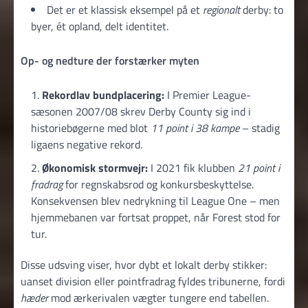
Det er et klassisk eksempel på et
regionalt
derby: to
byer, ét opland, delt identitet.
Op- og nedture der forstærker myten
Rekordlav bundplacering:
I Premier League-
sæsonen 2007/08 skrev Derby County sig ind i
historiebøgerne med blot
11 point i 38 kampe
– stadig
ligaens negative rekord.
Økonomisk stormvejr:
I 2021 fik klubben
21 point i
fradrag
for regnskabsrod og konkursbeskyttelse.
Konsekvensen blev nedrykning til League One – men
hjemmebanen var fortsat proppet, når Forest stod for
tur.
Disse udsving viser, hvor dybt et lokalt derby stikker:
uanset division eller pointfradrag fyldes tribunerne, fordi
hæder
mod ærkerivalen vægter tungere end tabellen.