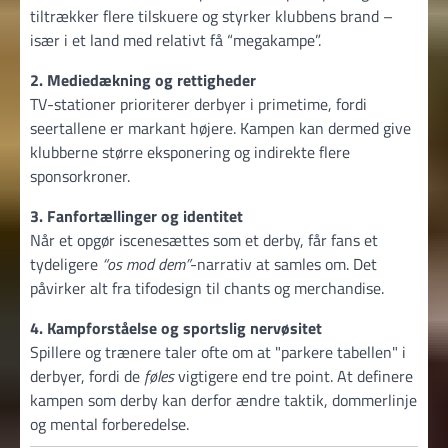
tiltrækker flere tilskuere og styrker klubbens brand –
især i et land med relativt få “megakampe”.
2. Mediedækning og rettigheder
TV-stationer prioriterer derbyer i primetime, fordi
seertallene er markant højere. Kampen kan dermed give
klubberne større eksponering og indirekte flere
sponsorkroner.
3. Fanfortællinger og identitet
Når et opgør iscenesættes som et derby, får fans et
tydeligere
“os mod dem”
-narrativ at samles om. Det
påvirker alt fra tifodesign til chants og merchandise.
4. Kampforståelse og sportslig nervøsitet
Spillere og trænere taler ofte om at
parkere tabellen
i
derbyer, fordi de
føles
vigtigere end tre point. At definere
kampen som derby kan derfor ændre taktik, dommerlinje
og mental forberedelse.