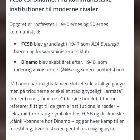
institutioner til moderne rivaler
Opgøret er rodfæstet i 1940’ernes og 50’ernes
kommunisttid:
FCSB
blev grundlagt i 1947 som
ASA București
,
hæren og forsvarsministeriets klub.
Dinamo
blev skabt året efter, 1948, som
indenrigsministeriets (
Miliția
og senere politiets) hold.
På banen har magtbalancen skiftet side utallige gange,
men på tribunerne er skellet stadig tydeligt: „armata”
(hæren) mod „câinii roșii” (de røde hunde). Tifoerne
refererer flittigt til de gamle institutionelle rødder –
f.eks. militære rang-symboler hos FCSB og de ikoniske
„câinii”-bannere hos Dinamo – og gør hver kamp til en
forestilling, hvor historien gentolkes i røg og pyro.