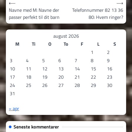
Indlægsnavigation
⟵
⟶
Navne med M: Navne der
Telefonnummer 82 13 36
passer perfekt til dit barn
80: Hvem ringer?
august 2026
M
Ti
O
To
F
L
S
1
2
3
4
5
6
7
8
9
10
11
12
13
14
15
16
17
18
19
20
21
22
23
24
25
26
27
28
29
30
31
« apr
Seneste kommentarer