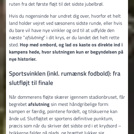
ruten fra det første fløjt til det sidste jubelbrøl.
Hvis du nogensinde har undret dig over, hvorfor et helt
land holder vejret ved sæsonens sidste runde, eller hvis
du bare vil have nye vinkler og ord til at udfylde den
næste “
afslutning
” i dit krys, er du landet det helt rette
sted.
Hop med ombord, og lad os kaste os direkte ind i
kampens hede, hvor slutningen kun er begyndelsen på
nye historier.
Sportsvinklen (inkl. rumænsk fodbold): fra
slutfløjt til finale
Når dommerens fløjte skærer igennem stadionbruset, får
begrebet
afslutning
sin mest håndgribelige form:
kampen er færdig, pointene fordelt, og tilskuerne kan
ånde ud. Slutfløjtet er sportens definitive punktum,
præcis som når du skriver det sidste ord i et krydsord –
brikkerne falder på plads, og brættet lukker sig.