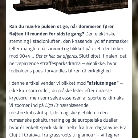
Kan du mærke pulsen stige, når dommeren fører
fløjten til munden for sidste gang?
Den elektriske
stemning i stadionluften, den knasende lyd af netmasker
(eller manglen på samme) og blikket på uret, der tikker
mod 90+4…
Det er her, alt afgøres
. Slutfløjtet, finalen, det
nervepirrende straffesparksdrama – øjeblikke, hvor
fodboldens poesi forvandles til ren rå virkelighed.
I denne artikel vender vi blikket mod
”afslutningen”
–
ikke kun som ordet, du måske leder efter i næste
krydsord, men som selve essensen af sportens klimaks.
Vi zoomer ind på
Liga I’s
hæsblæsende
mesterskabsslutspil, de magiske øjeblikke i den
rumænske pokalturnering og de europæiske dueller,
hvor ét enkelt spark skiller helte fra hverdagsnavne. Fra
Cluj til Craiova, fra grassroots til glamour – vi tegner