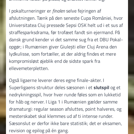
I pokalturneringer er
finalen
selve fejringen af
afslutningen. Tænk på den seneste Cupa României, hvor
Universitatea Cluj pressede Sepsi OSK helt ud i et sus af
straffesparksdrama, før trofæet fandt sin ejermand. På
dansk grund kender vi det samme sug fra et DBU Pokal-
opgør; i Rumænien giver Giulești eller Cluj Arena den
lydkulisse, som fortæller, at der aldrig findes et mere
kompromisløst øjeblik end de sidste spark fra
ellevemeterpletten.
Også ligaerne leverer deres egne finale-akter. I
Superligaens struktur deles sæsonen i et
slutspil
og et
nedrykningsspil, hvor hver runde føles som en lukketid
for håb og nerver. I Liga 1 i Rumænien gælder samme
dramaturgi: regular season afsluttes, point halveres, og
mesterskabet skal klemmes ud af ti intense runder.
Sæsonslut er derfor ikke bare statistik; det er eksamen,
revision og epilog på én gang.