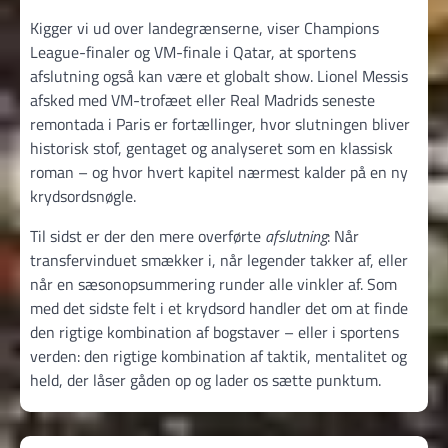
Kigger vi ud over landegrænserne, viser Champions
League-finaler og VM-finale i Qatar, at sportens
afslutning også kan være et globalt show. Lionel Messis
afsked med VM-trofæet eller Real Madrids seneste
remontada i Paris er fortællinger, hvor slutningen bliver
historisk stof, gentaget og analyseret som en klassisk
roman – og hvor hvert kapitel nærmest kalder på en ny
krydsordsnøgle.
Til sidst er der den mere overførte
afslutning
: Når
transfervinduet smækker i, når legender takker af, eller
når en sæsonopsummering runder alle vinkler af. Som
med det sidste felt i et krydsord handler det om at finde
den rigtige kombination af bogstaver – eller i sportens
verden: den rigtige kombination af taktik, mentalitet og
held, der låser gåden op og lader os sætte punktum.