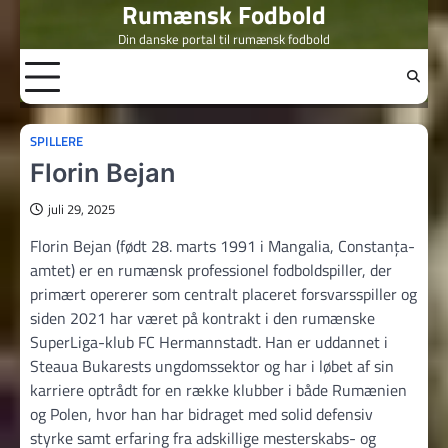
Rumænsk Fodbold
Skip
to
Din danske portal til rumænsk fodbold
content
SPILLERE
Florin Bejan
juli 29, 2025
Florin Bejan (født 28. marts 1991 i Mangalia, Constanța-
amtet) er en rumænsk professionel fodboldspiller, der
primært opererer som centralt placeret forsvarsspiller og
siden 2021 har været på kontrakt i den rumænske
SuperLiga-klub FC Hermannstadt. Han er uddannet i
Steaua Bukarests ungdomssektor og har i løbet af sin
karriere optrådt for en række klubber i både Rumænien
og Polen, hvor han har bidraget med solid defensiv
styrke samt erfaring fra adskillige mesterskabs- og