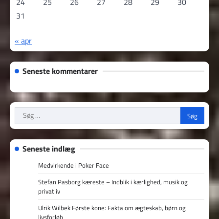
24
25
26
27
28
29
30
31
« apr
Seneste kommentarer
Søg
efter:
Seneste indlæg
Medvirkende i Poker Face
Stefan Pasborg kæreste – Indblik i kærlighed, musik og
privatliv
Ulrik Wilbek Første kone: Fakta om ægteskab, børn og
livsforløb