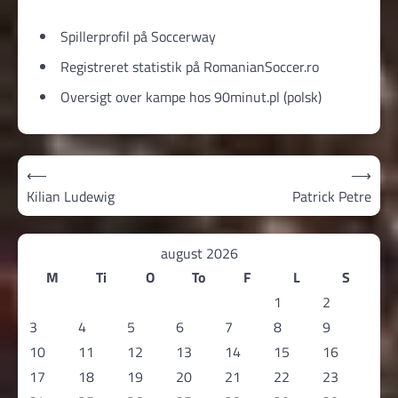
Spillerprofil på Soccerway
Registreret statistik på RomanianSoccer.ro
Oversigt over kampe hos 90minut.pl (polsk)
Indlægsnavigation
⟵
⟶
Kilian Ludewig
Patrick Petre
august 2026
M
Ti
O
To
F
L
S
1
2
3
4
5
6
7
8
9
10
11
12
13
14
15
16
17
18
19
20
21
22
23