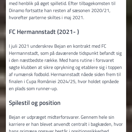
med henblik på øget spilletid. Efter tilbagekomsten til
Dinamo fortsatte han resten af sæsonen 2020/21,
hvorefter parterne skiltes i maj 2021.
FC Hermannstadt (2021- )
I juli 2021 underskrev Bejan en kontrakt med FC
Hermannstadt, som på daværende tidspunkt befandt sig
i den næstbedste række. Med hans rutine i forsvaret
søgte klubben at sikre oprykning og etablere sig i toppen
af rumænsk fodbold. Hermannstadt nåede siden frem til
finalen i Cupa României 2024/25, hvor holdet opnåede
en plads som runner-up.
Spilestil og position
Bejan er udpræget midterforsvarer. Gennem hele sin
karriere er han blevet anvendt centralt i bagkæden, hvor
hans primære opgaver består i positionssikkerhed,