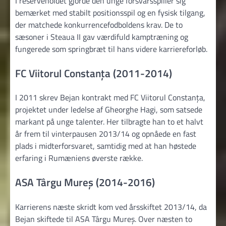
I reserveholdet gjorde den unge forsvarsspiller sig
bemærket med stabilt positionsspil og en fysisk tilgang,
der matchede konkurrencefodboldens krav. De to
sæsoner i Steaua II gav værdifuld kamptræning og
fungerede som springbræt til hans videre karriereforløb.
FC Viitorul Constanța (2011-2014)
I 2011 skrev Bejan kontrakt med FC Viitorul Constanța,
projektet under ledelse af Gheorghe Hagi, som satsede
markant på unge talenter. Her tilbragte han to et halvt
år frem til vinterpausen 2013/14 og opnåede en fast
plads i midterforsvaret, samtidig med at han høstede
erfaring i Rumæniens øverste række.
ASA Târgu Mureș (2014-2016)
Karrierens næste skridt kom ved årsskiftet 2013/14, da
Bejan skiftede til ASA Târgu Mureș. Over næsten to