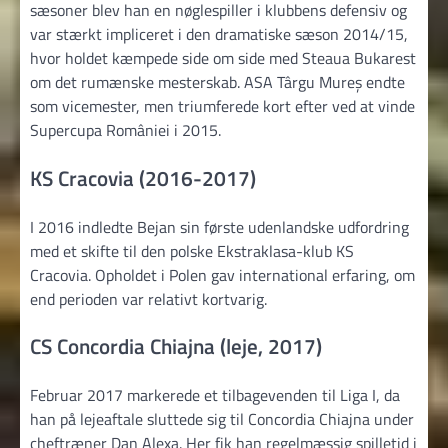
sæsoner blev han en nøglespiller i klubbens defensiv og
var stærkt impliceret i den dramatiske sæson 2014/15,
hvor holdet kæmpede side om side med Steaua Bukarest
om det rumænske mesterskab. ASA Târgu Mureș endte
som vicemester, men triumferede kort efter ved at vinde
Supercupa României i 2015.
KS Cracovia (2016-2017)
I 2016 indledte Bejan sin første udenlandske udfordring
med et skifte til den polske Ekstraklasa-klub KS
Cracovia. Opholdet i Polen gav international erfaring, om
end perioden var relativt kortvarig.
CS Concordia Chiajna (leje, 2017)
Februar 2017 markerede et tilbagevenden til Liga I, da
han på lejeaftale sluttede sig til Concordia Chiajna under
cheftræner Dan Alexa. Her fik han regelmæssig spilletid i