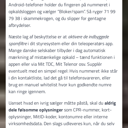
Android-telefoner holder du fingeren på nummeret i
opkalds­loggen og vælger “Bloker/spam”. Så ryger 71 99
79 38 i skammekrogen, og du slipper for gentagne
afbrydelser.
Næste lag af beskyttelse er at
aktivere de indbyggede
spamfiltre
i dit styresystem eller din tele­operatørs app.
Mange danske selskaber tilbyder i dag automatisk
mærkning af mistænkelige opkald – tænd funktionen i
appen eller via Mit TDC, Mit Telenor osv. Supplér
eventuelt med en simpel regel: Hvis nummeret ikke står
i din kontakt­liste, lad det gå til telefonsvareren, eller
brug en manuel whitelist hvor kun godkendte numre
kan ringe igennem.
Uanset hvad en ivrig sælger måtte påstå, skal du
aldrig
dele følsomme oplysninger
som CPR-nummer, kort­
oplysninger, MitID-koder, kontonumre eller interne
virksomhedsdata. Den slags udleveres kun, når du selv