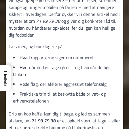
vil også hjælpe vores læsere – der ofte rejser, streamer
kampe og bruger mobilen på farten – med at navigere
sikkert i hverdagen. Derfor dykker vi i denne artikel ned i
mysteriet om
71 99 79 38
og giver dig konkrete råd til,
hvordan du håndterer opkaldet, før du igen kan hellige
dig fodbolden.
Læs med, og bliv klogere på:
Hvad rapporterne siger om nummeret
Hvornår du bør tage røret – og hvornår du bør
→
blokere
Indhold
Røde flag, der afslører aggressivt telefonsalg
Praktiske trin til at beskytte både privat- og
erhvervstelefonen
Grib en kop kaffe, læn dig tilbage, og lad os sammen
afklare, om
71 99 79 38
er et opkald værd at tage – eller
et, der hører direkte hjemme på blokeringslisten.