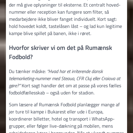
der må give oplysninger til eksterne. Et centralt hoved­
nummer eller reception kan fungere som filter, så
medarbejdere ikke bliver fanget individuelt. Kort sagt:
hold hovedet koldt, tastelåsen låst – og lad kun legitime
kampe blive spillet på banen, ikke i røret.
Hvorfor skriver vi om det på Rumænsk
Fodbold?
Du tænker måske:
“Hvad har et irriterende dansk
telemarketing-nummer med Steaua, CFR Cluj eller Craiova at
gøre?”
Kort sagt handler det om at passe på vores fælles
fodboldfællesskab – også uden for stadion.
Som læsere af Rumænsk Fodbold planlægger mange af
jer ture til kampe i Bukarest eller ude i Europa,
koordinerer billetter, hotel og transport i WhatsApp-
grupper, eller følger live-dækning på mobilen, mens
arbejdsdagen kører i baggrunden. Når et ukendt nummer