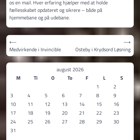
os en mail. Hver erfaring hjælper med at holde
fællesskabet opdateret og sikrere – både på
hjemmebane og på udebane.
Indlægsnavigation
⟵
⟶
Medvirkende i Invincible
Osteby i Krydsord Løsning
august 2026
M
Ti
O
To
F
L
S
1
2
3
4
5
6
7
8
9
10
11
12
13
14
15
16
17
18
19
20
21
22
23
24
25
26
27
28
29
30
31