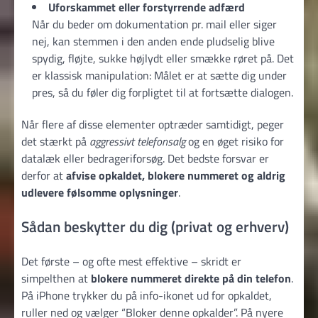
Uforskammet eller forstyrrende adfærd
Når du beder om dokumentation pr. mail eller siger
nej, kan stemmen i den anden ende pludselig blive
spydig, fløjte, sukke højlydt eller smække røret på. Det
er klassisk manipulation: Målet er at sætte dig under
pres, så du føler dig forpligtet til at fortsætte dialogen.
Når flere af disse elementer optræder samtidigt, peger
det stærkt på
aggressivt telefonsalg
og en øget risiko for
datalæk eller bedrageriforsøg. Det bedste forsvar er
derfor at
afvise opkaldet, blokere nummeret og aldrig
udlevere følsomme oplysninger
.
Sådan beskytter du dig (privat og erhverv)
Det første – og ofte mest effektive – skridt er
simpelthen at
blokere nummeret direkte på din telefon
.
På iPhone trykker du på info-ikonet ud for opkaldet,
ruller ned og vælger “Bloker denne opkalder”. På nyere