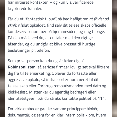
har initieret kontakten – og kun via verificerede,
krypterede kanaler.
Får du et “fantastisk tilbud”, så bed høfligt om
at få det på
skrift
. Afslut opkaldet, find selv dit teleselskabs officielle
kundeservice­nummer på hjemmesiden, og ring tilbage.
På den måde ved du, at du taler med den rigtige
afsender, og du undgår at blive presset til hurtige
beslutninger pr. telefon.
Som privatperson kan du også skrive dig på
Robinsonlisten
, så seriøse firmaer lovligt set skal filtrere
dig fra til tele­marketing. Oplever du fortsatte eller
aggressive opkald, så indrapporter nummeret til dit
teleselskab eller Forbruger­ombuds­manden med dato og
klokkeslæt. Mistænker du egentlig bedrageri eller
identitets­tyveri, bør du straks kontakte politiet på 114.
For virksomheder gælder samme principper: blokér,
dokumentér, og sørg for en klar intern politik om, hvem