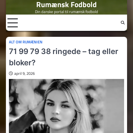
Rumænsk Fodbold
Skip
to
Din danske portal til rumænsk fodbold
content
ALT OM RUMÆNIEN
71 99 79 38 ringede – tag eller
bloker?
april 9, 2026