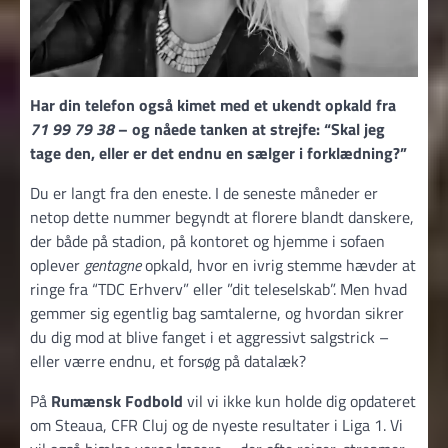
Har din telefon også kimet med et ukendt opkald fra
71 99 79 38
– og nåede tanken at strejfe: “Skal jeg
tage den, eller er det endnu en sælger i forklædning?”
Du er langt fra den eneste. I de seneste måneder er
netop dette nummer begyndt at florere blandt danskere,
der både på stadion, på kontoret og hjemme i sofaen
oplever
gentagne
opkald, hvor en ivrig stemme hævder at
ringe fra “TDC Erhverv” eller ”dit teleselskab”. Men hvad
gemmer sig egentlig bag samtalerne, og hvordan sikrer
du dig mod at blive fanget i et aggressivt salgstrick –
eller værre endnu, et forsøg på datalæk?
På
Rumænsk Fodbold
vil vi ikke kun holde dig opdateret
om Steaua, CFR Cluj og de nyeste resultater i Liga 1. Vi