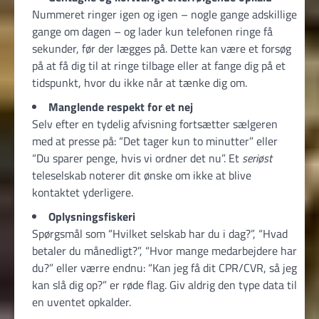
Nummeret ringer igen og igen – nogle gange adskillige
gange om dagen – og lader kun telefonen ringe få
sekunder, før der lægges på. Dette kan være et forsøg
på at få dig til at ringe tilbage eller at fange dig på et
tidspunkt, hvor du ikke når at tænke dig om.
Manglende respekt for et nej
Selv efter en tydelig afvisning fortsætter sælgeren
med at presse på: “Det tager kun to minutter” eller
“Du sparer penge, hvis vi ordner det nu”. Et
seriøst
teleselskab noterer dit ønske om ikke at blive
kontaktet yderligere.
Oplysningsfiskeri
Spørgsmål som “Hvilket selskab har du i dag?”, “Hvad
betaler du månedligt?”, “Hvor mange medarbejdere har
du?” eller værre endnu: “Kan jeg få dit CPR/CVR, så jeg
kan slå dig op?” er røde flag. Giv aldrig den type data til
en uventet opkalder.