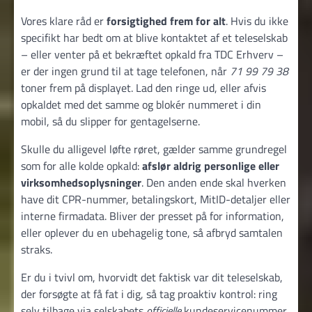
Vores klare råd er
forsigtighed frem for alt
. Hvis du ikke
specifikt har bedt om at blive kontaktet af et teleselskab
– eller venter på et bekræftet opkald fra TDC Erhverv –
er der ingen grund til at tage telefonen, når
71 99 79 38
toner frem på displayet. Lad den ringe ud, eller afvis
opkaldet med det samme og blokér nummeret i din
mobil, så du slipper for gentagelserne.
Skulle du alligevel løfte røret, gælder samme grundregel
som for alle kolde opkald:
afslør aldrig personlige eller
virksomhedsoplysninger
. Den anden ende skal hverken
have dit CPR-nummer, betalingskort, MitID-detaljer eller
interne firmadata. Bliver der presset på for information,
eller oplever du en ubehagelig tone, så afbryd samtalen
straks.
Er du i tvivl om, hvorvidt det faktisk var dit teleselskab,
der forsøgte at få fat i dig, så tag proaktiv kontrol: ring
selv tilbage via selskabets
officielle
kundeservice­nummer,