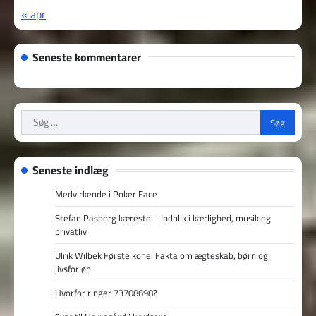
« apr
Seneste kommentarer
Søg
efter:
Seneste indlæg
Medvirkende i Poker Face
Stefan Pasborg kæreste – Indblik i kærlighed, musik og
privatliv
Ulrik Wilbek Første kone: Fakta om ægteskab, børn og
livsforløb
Hvorfor ringer 73708698?