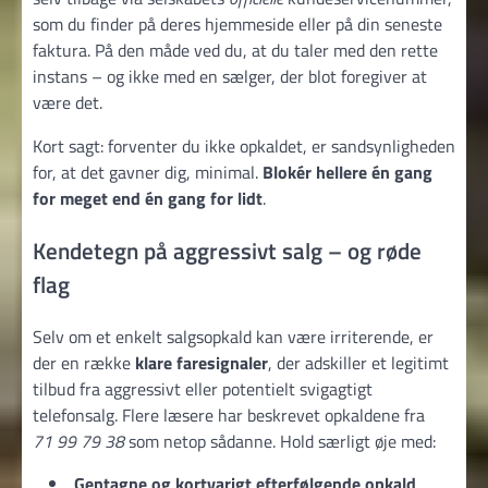
som du finder på deres hjemmeside eller på din seneste
faktura. På den måde ved du, at du taler med den rette
instans – og ikke med en sælger, der blot foregiver at
være det.
Kort sagt: forventer du ikke opkaldet, er sandsynligheden
for, at det gavner dig, minimal.
Blokér hellere én gang
for meget end én gang for lidt
.
Kendetegn på aggressivt salg – og røde
flag
Selv om et enkelt salgsopkald kan være irriterende, er
der en række
klare faresignaler
, der adskiller et legitimt
tilbud fra aggressivt eller potentielt svigagtigt
telefonsalg. Flere læsere har beskrevet opkaldene fra
71 99 79 38
som netop sådanne. Hold særligt øje med:
Gentagne og kortvarigt efterfølgende opkald